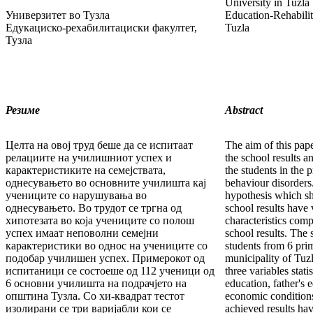
University in Tuzla
Универзитет во Тузла
Education-Rehabilit
Едукациско-рехабилитациски факултет,
Tuzla
Тузла
Резиме
Abstract
Целта на овој труд беше да се испитаат
The aim of this pape
релациите на училишниот успех и
the school results an
карактеристиките на семејствата,
the students in the 
однесувањето во основните училишта кај
behaviour disorders
учениците со нарушувања во
hypothesis which sh
однесувањето. Во трудот се тргна од
school results have
хипотезата во која учениците со полош
characteristics comp
успех имаат неповолни семејни
school results. The
карактеристики во однос на учениците со
students from 6 pri
подобар училишен успех. Примерокот од
municipality of Tuz
испитаници се состоеше од 112 ученици од
three variables stati
6 основни училишта на подрачјето на
education, father's 
општина Тузла. Со хи-квадрат тестот
economic conditions
изолирани се три варијабли кои се
achieved results ha