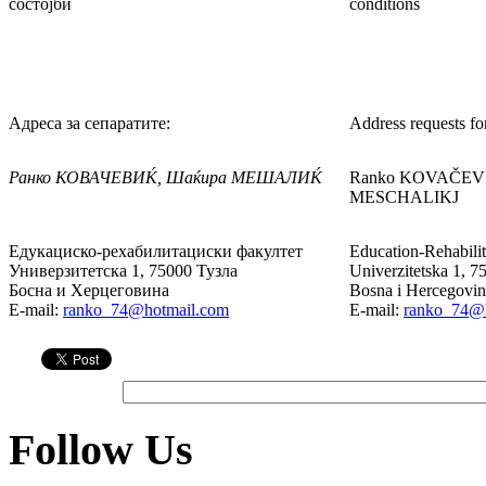
состојби
conditions
Адреса за сепаратите:
Address requests for
Ранко КОВАЧЕВИЌ, Шаќира МЕШАЛИЌ
Ranko KOVAČEVIK
MESCHALIKJ
Едукациско-рехабилитациски факултет
Education-Rehabilit
Универзитетска 1, 75000 Тузла
Univerzitetska 1, 7
Босна и Херцеговина
Bosna i Hercegovin
E-mail:
ranko_74@hotmail.com
E-mail:
ranko_74@
Follow Us