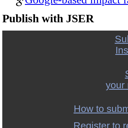
Publish with JSER
Su
Ins
your
How to subm
Register to r