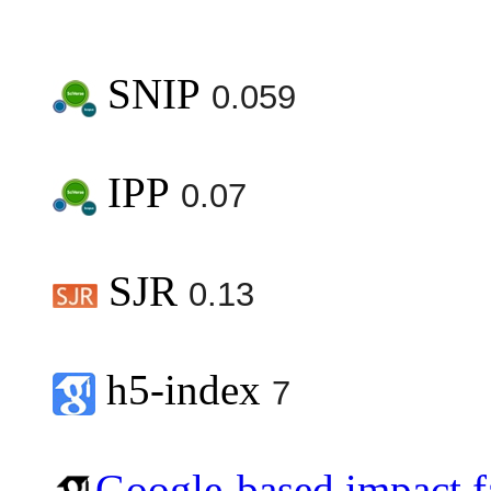
SNIP
0.059
IPP
0.07
SJR
0.13
h5-index
7
Google-based impact f