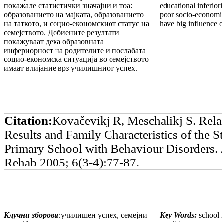
покажале статистички значајни и тоа:
educational inferior
образованието на мајката, образованието
poor socio-economic
на таткото, и социо-економскиот статус на
have big influence o
семејството. Добиените резултати
покажуваат дека образовната
инфериорност на родителите и послабата
социо-економска ситуација во семејството
имаат влијание врз училишниот успех.
Citation:
Kovačevikj R, Meschalikj S. Rela
Results and Family Characteristics of the S
Primary School with Behaviour Disorders.
Rehab 2005; 6(3-4):77-87.
Клучни зборови
:
училишен успех, семејни
Key Words:
school r