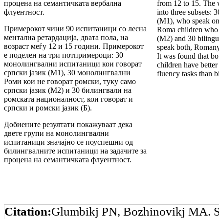
процена на семантичката вербална
from 12 to 15. The
флуентност.
into three subsets: 
(M1), who speak on
Примерокот чини 90 испитаници со лесна
Roma children who
ментална ретардација, двата пола, на
(M2) and 30 biling
возраст меѓу 12 и 15 години. Примерокот
speak both, Romany
е поделен на три потпримероци: 30
It was found that b
монолингвални испитаници кои говорат
children have bette
српски јазик (М1), 30 монолингвални
fluency tasks than b
Роми кои не говорат ромски, туку само
српски јазик (М2) и 30 билингвали на
ромската националност, кои говорат и
српски и ромски јазик (Б).
Добиените резултати покажуваат дека
двете групи на монолингвални
испитаници значајно се поуспешни од
билингвалните испитаници на задачите за
процена на семантичката флуентност.
Citation:
Glumbikj PN, Bozhinovikj MA. S