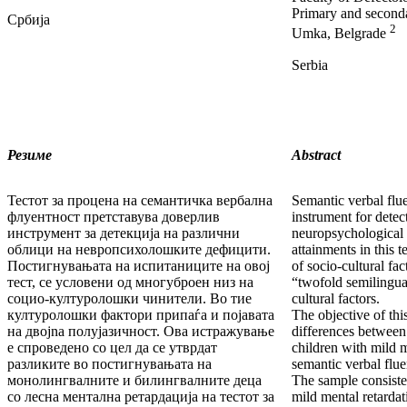
Primary and seconda
Србија
2
Umka, Belgrade
Serbia
Резиме
Abstract
Тестот за процена на семантичка вербална
Semantic verbal fluen
флуентност претставува доверлив
instrument for detec
инструмент за детекција на различни
neuropsychological d
облици на невропсихолошките дефицити.
attainments in this t
Постигнувањата на испитаниците на овој
of socio-cultural fa
тест, се условени од многуброен низ на
“twofold semilingua
социо-културолошки чинители. Во тие
cultural factors.
културолошки фактори припаѓа и појавата
The objective of thi
на двоjna полујазичност. Ова истражување
differences between
е спроведено со цел да се утврдат
children with mild m
разликите во постигнувањата на
semantic verbal flue
монолингвалните и билингвалните деца
The sample consiste
со лесна ментална ретардација на тестот за
mild mental retardat