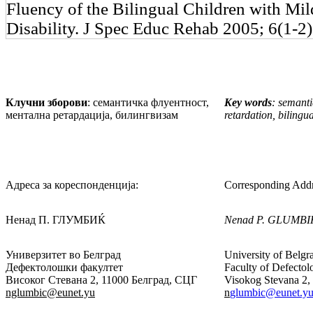
Fluency of the Bilingual Children with Mild
Disability. J Spec Educ Rehab 2005; 6(1-2
Клучни зборови
: семантичка флуентност,
Key words
: semanti
ментална ретардација, билингвизам
retardation, bilingu
Адреса за кореспонденција:
Corresponding Addr
Ненад П. ГЛУМБИЌ
Nenad P. GLUMBI
Универзитет во Белград
University of Belgr
Дефектолошки факултет
Faculty of Defectol
Високог Стевана 2, 11000 Белград, СЦГ
Visokog Stevana 2,
nglumbic
@eunet.yu
n
glumbic@eunet.y