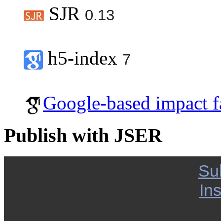
SJR
0.13
h5-index
7
Google-based impact f
Publish with JSER
Su
Ins