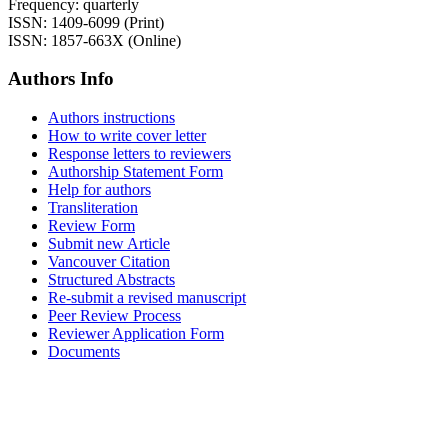
Frequency: quarterly
ISSN: 1409-6099 (Print)
ISSN: 1857-663X (Online)
Authors Info
Authors instructions
How to write cover letter
Response letters to reviewers
Authorship Statement Form
Help for authors
Transliteration
Review Form
Submit new Article
Vancouver Citation
Structured Abstracts
Re-submit a revised manuscript
Peer Review Process
Reviewer Application Form
Documents