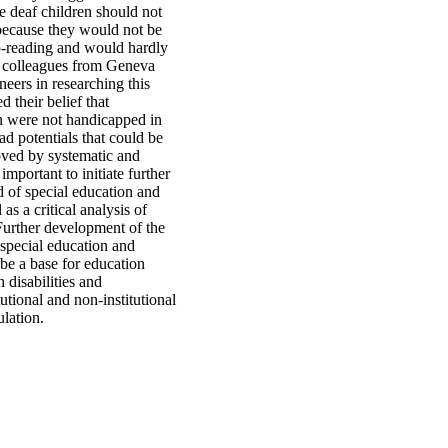
e deaf children should not
because they would not be
ip-reading and would hardly
s colleagues from Geneva
neers in researching this
d their belief that
n were not handicapped in
ad potentials that could be
ved by systematic and
important to initiate further
ld of special education and
 as a critical analysis of
 Further development of the
n special education and
 be a base for education
 disabilities and
utional and non-institutional
ulation.