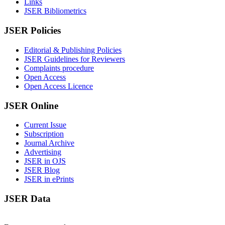
Links
JSER Bibliometrics
JSER Policies
Editorial & Publishing Policies
JSER Guidelines for Reviewers
Complaints procedure
Open Access
Open Access Licence
JSER Online
Current Issue
Subscription
Journal Archive
Advertising
JSER in OJS
JSER Blog
JSER in ePrints
JSER Data