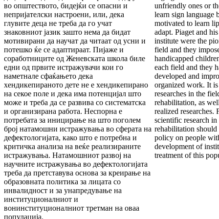
во општеството, бидејќи се опасни и
unfriendly ones or th
непријателски настроени, или, дека
learn sign language 
глувите деца не треба да го учат
motivated to learn l
знаковниот јазик зашто нема да бидат
adapt. Piaget and hi
мотивирани да научат да читаат од усни и
institute were the pio
потешко ќе се адаптираат. Пијаже и
field and they impose
соработниците од Женевската школа биле
handicapped childre
едни од првите истражувачи кои го
each field and they h
наметнале сфаќањето дека
developed and impro
хендикепираното дете не е хендикепирано
organized work. It is 
на секое поле и дека има потенцијал што
researches in the fie
може и треба да се развива со систематска
rehabilitation, as well
и организирана работа. Неспорна е
realized researches.
потребата за иницирање на што поголем
scientific research i
број натамошни истражувања во сферата на
rehabilitation should
дефектологијата, како што е потребна и
policy on people with
критичка анализа на веќе реализираните
development of instit
истражувања. Натамошниот развој на
treatment of this pop
научните истражувања во дефектологијата
треба да претставува основа за креирање на
образовната политика за лицата со
инвалидност и за унапредување на
институционалниот и
вонинституционалниот третман на оваа
популација.