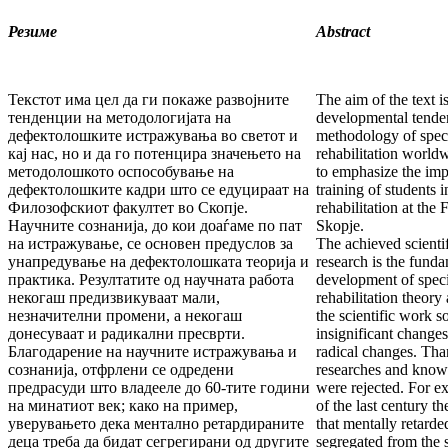
Резиме
Abstract
Текстот има цел да ги покаже развојните
The aim of the text is
тенденции на методологијата на
developmental tenden
дефектолошките истражувања во светот и
methodology of spec
кај нас, но и да го потенцира значењето на
rehabilitation world
методолошкото оспособување на
to emphasize the imp
дефектолошките кадри што се едуцираат на
training of students 
Филозофскиот факултет во Скопје.
rehabilitation at the
Научните сознанија, до кои доаѓаме по пат
Skopje.
на истражување, се основен предуслов за
The achieved scient
унапредување на дефектолошката теорија и
research is the funda
практика. Резултатите од научната работа
development of speci
некогаш предизвикуваат мали,
rehabilitation theory 
незначителни промени, а некогаш
the scientific work 
донесуваат и радикални пресврти.
insignificant changes
Благодарение на научните истражувања и
radical changes. Than
сознанија, отфрлени се одредени
researches and knowl
предрасуди што владееле до 60-тите години
were rejected. For e
на минатиот век; како на пример,
of the last century t
уверувањето дека ментално ретардираните
that mentally retarde
деца треба да бидат сегрегирани од другите
segregated from the 