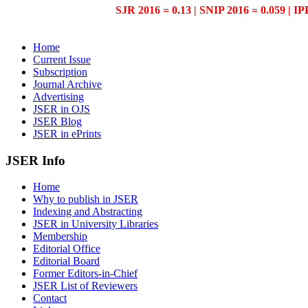
SJR 2016 = 0.13 | SNIP 2016 = 0.059 | IP
Home
Current Issue
Subscription
Journal Archive
Advertising
JSER in OJS
JSER Blog
JSER in ePrints
JSER Info
Home
Why to publish in JSER
Indexing and Abstracting
JSER in University Libraries
Membership
Editorial Office
Editorial Board
Former Editors-in-Chief
JSER List of Reviewers
Contact