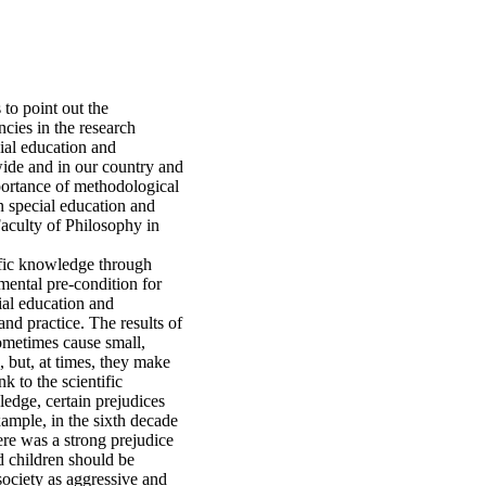
 to point out the
cies in the research
ial education and
wide and in our country and
ortance of methodological
in special education and
 Faculty of Philosophy in
ific knowledge through
mental pre-condition for
al education and
and practice. The results of
sometimes cause small,
, but, at times, they make
k to the scientific
edge, certain prejudices
xample, in the sixth decade
here was a strong prejudice
d children should be
society as aggressive and