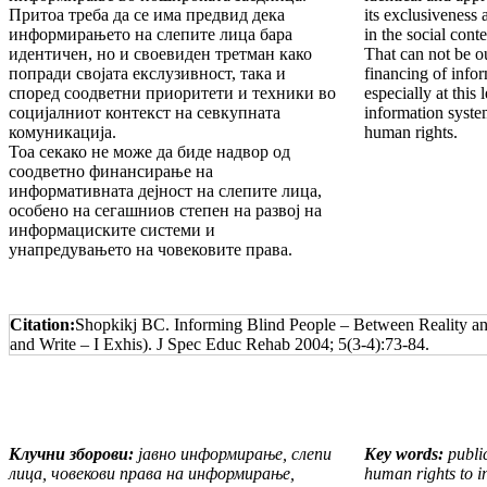
Притоа треба да се има предвид дека
its exclusiveness 
информирањето на слепите лица бара
in the social cont
идентичен, но и своевиден третман како
That can not be ou
попради својата екслузивност, така и
financing of infor
според соодветни приоритети и техники во
especially at this
социјалниот контекст на севкупната
information syst
комуникација.
human rights.
Тоа секако не може да биде надвор од
соодветно финансирање на
информативната дејност на слепите лица,
особено на сегашниов степен на развој на
информациските системи и
унапредувањето на човековите права.
Citation:
Shopkikj BC. Informing Blind People – Between Reality and
and Write – I Exhis). J Spec Educ Rehab 2004; 5(3-4):73-84.
Клучни зборови:
јавно информирање, слепи
Key words:
public
лица, човекови права на информирање,
human rights to i