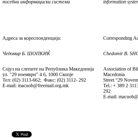
посебни информациски системи
information syste
Адреса за кореспонденција:
Corresponding Ad
Чедомир Б. ШОПКИЌ
Chedomir B. S
Сојуз на слепите на Република Македонија
Association of Bl
ул. "29 ноември" 4 6, 1000 Скопје
Macedonia
Тел: (02) 3113-662; Факс: (02) 3112- 292
Street “29 Novem
E-mail: macuob@freemail.org.mk
Tel.: + 389 2 311
292
E-mail: macuob@