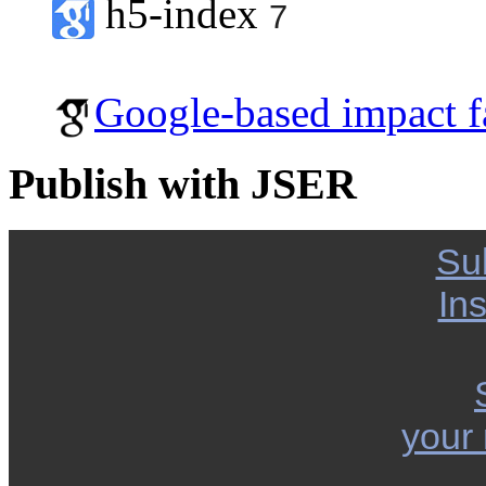
h5-index
7
Google-based impact f
Publish with JSER
Su
Ins
your