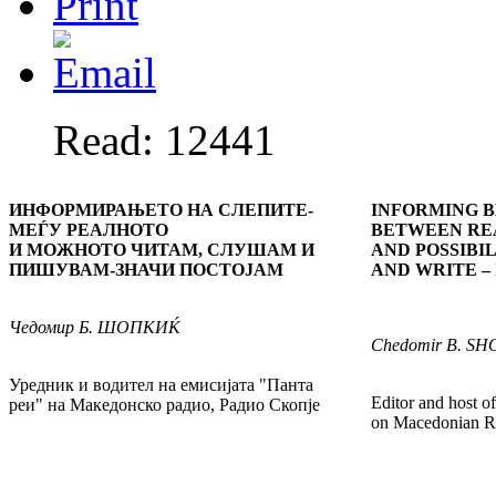
Read: 12441
ИНФОРМИРАЊЕТО НА СЛЕПИТЕ-
INFORMING B
МЕЃУ РЕАЛНОТО
BETWEEN RE
И МОЖНОТО
ЧИТАМ, СЛУШАМ И
AND POSSIBI
ПИШУВАМ-ЗНАЧИ
ПОСТОЈАМ
AND WRITE – 
Чедомир
Б. ШОПКИЌ
Chedomir
B. SH
Уредник и водител на емисијата "Панта
Editor and host o
реи" на Македонско радио, Радио Скопје
on Macedonian R