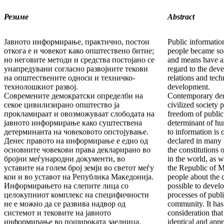
Резиме
Abstract
Јавното информирање, практично, постои
Public information
откога е и човекот како општествено битие;
people became soc
но неговите методи и средства постојано се
and means have a
унапредувани согласно развојните текови
regard to the deve
на општествените односи и техничко-
relations and tech
технолошкиот развој.
development.
Современите демократски определби на
Contemporary dem
секое цивилизирано општество ја
civilized society 
прокламираат и овозможуваат слободата на
freedom of public 
јавното информирање како суштествена
determinant of hu
детерминанта на човековото опстојување.
to information is 
Денес правото на информирање е едно од
declared in many 
основните човекови права декларирано во
the constitutions 
бројни меѓународни документи, во
in the world, as w
уставите на голем број земји во светот меѓу
the Republic of M
кои и во уставот на Република Македонија.
people about the c
Информирањето на слепите лица со
possible to develo
целокупниот комплекс на специфичности
processes of publi
не е можно да се развива надвор од
community. It has 
системот и тековите на јавното
consideration that
информирање во пошироката заедница.
identical and appr