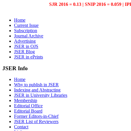
SJR 2016 = 0.13 | SNIP 2016 = 0.059 | IP
Home
Current Issue
Subscription
Journal Archive
Advertising
JSER in OJS
JSER Blog
JSER in ePrints
JSER Info
Home
Why to publish in JSER
Indexing and Abstracting
JSER in University Libraries
Membership
Editorial Office
Editorial Board
Former Editors-in-Chief
JSER List of Reviewers
Contact