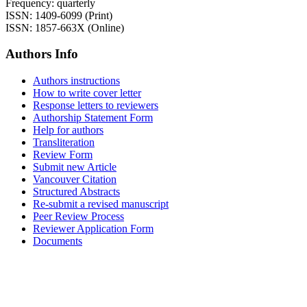
Frequency: quarterly
ISSN: 1409-6099 (Print)
ISSN: 1857-663X (Online)
Authors Info
Authors instructions
How to write cover letter
Response letters to reviewers
Authorship Statement Form
Help for authors
Transliteration
Review Form
Submit new Article
Vancouver Citation
Structured Abstracts
Re-submit a revised manuscript
Peer Review Process
Reviewer Application Form
Documents