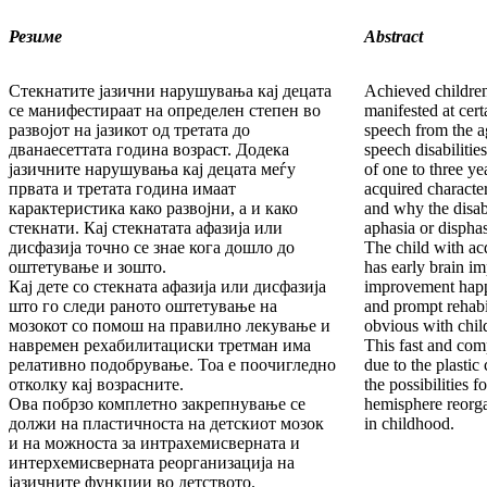
Резиме
Abstract
Стекнатите јазични нарушувања кај децата
Achieved children 
се манифестираат на определен степен во
manifested at cert
развојот на јазикот од третата до
speech from the a
дванаесеттата година возраст. Додека
speech disabilitie
јазичните нарушувања кај децата меѓу
of one to three y
првата и третата година имаат
acquired characte
карактеристика како развојни, а и како
and why the disabi
стекнати. Кај стекнатата афазија или
aphasia or disphas
дисфазија точно се знае кога дошло до
The child with ac
оштетување и зошто.
has early brain im
Кај дете со стекната афазија или дисфазија
improvement happ
што го следи раното оштетување на
and prompt rehabil
мозокот со помош на правилно лекување и
obvious with chil
навремен рехабилитациски третман има
This fast and com
релативно подобрување. Тоа е поочигледно
due to the plastic
отколку кај возрасните.
the possibilities 
Ова побрзо комплетно закрепнување се
hemisphere reorga
должи на пластичноста на детскиот мозок
in childhood.
и на можноста за интрахемисверната и
интерхемисверната реорганизација на
јазичните функции во детството.