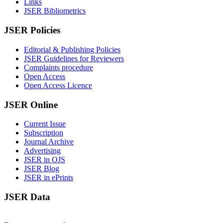
Links
JSER Bibliometrics
JSER Policies
Editorial & Publishing Policies
JSER Guidelines for Reviewers
Complaints procedure
Open Access
Open Access Licence
JSER Online
Current Issue
Subscription
Journal Archive
Advertising
JSER in OJS
JSER Blog
JSER in ePrints
JSER Data