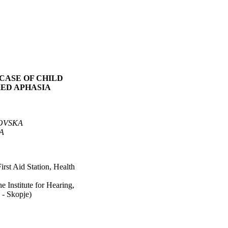
 CASE OF CHILD
ED APHASIA
OVSKA
A
rst Aid Station, Health
he Institute for Hearing,
 - Skopje)