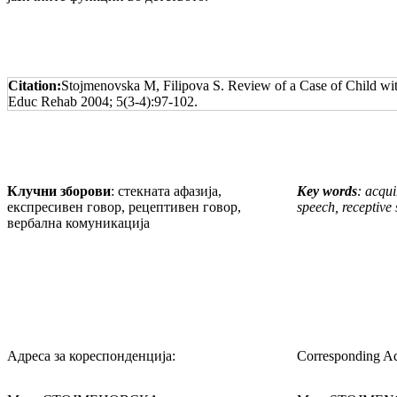
Citation:
Stojmenovska M, Filipova S. Review of a Case of Child wi
Educ Rehab 2004; 5(3-4):97-102.
Клучни зборови
: стекната афазија,
Key words
: acqui
експресивен говор, рецептивен говор,
speech, receptive
вербална комуникација
Адреса за кореспонденција:
Corresponding Ad