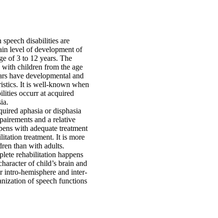
speech disabilities are
ain level of development of
ge of 3 to 12 years. The
s with children from the age
ears have developmental and
ristics. It is well-known when
lities occurr at acquired
ia.
quired aphasia or disphasia
pairements and a relative
ens with adequate treatment
itation treatment. It is more
dren than with adults.
plete rehabilitation happens
 character of child’s brain and
for intro-hemisphere and inter-
nization of speech functions