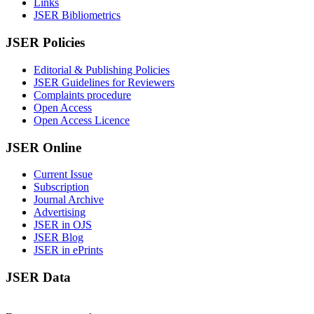
Links
JSER Bibliometrics
JSER Policies
Editorial & Publishing Policies
JSER Guidelines for Reviewers
Complaints procedure
Open Access
Open Access Licence
JSER Online
Current Issue
Subscription
Journal Archive
Advertising
JSER in OJS
JSER Blog
JSER in ePrints
JSER Data