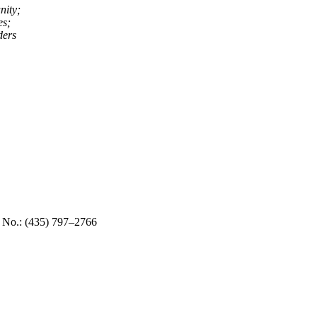
nity;
es;
ders
x No.: (435) 797–2766