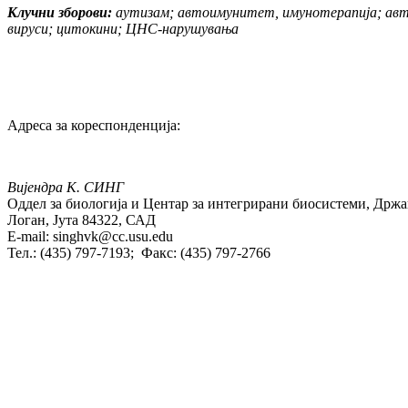
Клучни зборови:
аутизам; автоимунитет, имунотерапија; ав
вируси; цитокини; ЦНС-нарушувања
Адреса за кореспонденција:
Вијендра К. СИНГ
Оддел за биологија и Центар за интегрирани биосистеми, Држав
Логан, Јута 84322, САД
E-mail: singhvk@cc.usu.edu
Тел.: (435) 797-7193; Факс: (435) 797-2766