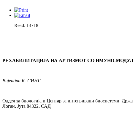
Read: 13718
РЕХАБИЛИТАЦИЈА НА АУТИЗМОТ СО ИМУНО-МОДУ
Вијендра
К. СИНГ
Оддел за биологија и Центар за интегрирани биосистеми, Држав
Логан, Јута 84322, САД