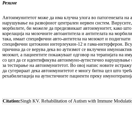
Резиме
Автоимунитетот може да има клучна улога во патогенезата на а
нарушување на развојниот централен нервен систем. Вирусите,
морбилите, би можеле да предизвикаат автоимунитет, како што
корелација на мозочните автоантитела и антителата на морбилит
така, имаат специфични авто-антитела на мозокот и подигнати
специфични цитокини интерлеукин-12 и гама-интерферон. Всу
причина да се верува дека во аутизмот се вклучени имуноактив
мозокот, а пациентите покажуваат одговор на терапијата на им
со цел да се идентификува автоимуно-аутистично нарушување 
за тестирање на автоимунитетот. Во овој напис новите истражу
да сугерираат дека автоимунитетот е многу битна цел што треба
рехабилитација на аутистичните пациенти преку имунотерапиј
Citation:
Singh KV. Rehabilitation of Autism with Immune Modulati