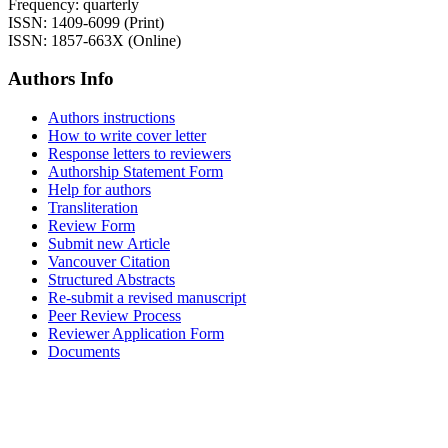
Frequency: quarterly
ISSN: 1409-6099 (Print)
ISSN: 1857-663X (Online)
Authors Info
Authors instructions
How to write cover letter
Response letters to reviewers
Authorship Statement Form
Help for authors
Transliteration
Review Form
Submit new Article
Vancouver Citation
Structured Abstracts
Re-submit a revised manuscript
Peer Review Process
Reviewer Application Form
Documents