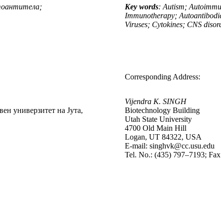
тоантитела;
Key words
: Autism; Autoimmu
Immunotherapy; Autoantibodi
Viruses; Cytokines; CNS disor
Corresponding Address:
Vijendra K. SINGH
ен универзитет на Јута,
Biotechnology Building
Utah State University
4700 Old Main Hill
Logan, UT 84322, USA
E-mail: singhvk@cc.usu.edu
Tel. No.: (435) 797–7193; Fa