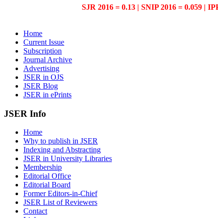
SJR 2016 = 0.13 | SNIP 2016 = 0.059 | IP
Home
Current Issue
Subscription
Journal Archive
Advertising
JSER in OJS
JSER Blog
JSER in ePrints
JSER Info
Home
Why to publish in JSER
Indexing and Abstracting
JSER in University Libraries
Membership
Editorial Office
Editorial Board
Former Editors-in-Chief
JSER List of Reviewers
Contact