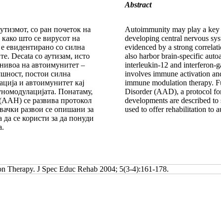
Abstract
утизмот, со ран почеток на
Autoimmunity may play a key ro
 како што се вирусот на
developing central nervous sys
 е евидентирано со силна
evidenced by a strong correlati
е. Decata со аутизам, исто
also harbor brain-specific auto
 нивоа на автоимунитет –
interleukin-12 and interferon-g
шност, постои силна
involves immune activation an
ација и автоимунитет кај
immune modulation therapy. Fu
уномодулацијата. Понатаму,
Disorder (AAD), a protocol for 
(ААН) се развива протокол
developments are described to 
вачки развои се опишани за
used to offer rehabilitation to 
 да се користи за да понуди
а.
on Therapy. J Spec Educ Rehab 2004; 5(3-4):161-178.