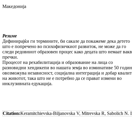
Македонија
Резиме
Дефинирајќи ги термините, би сакале да покажеме дека детето
што е попречено во психофизичкиот развиток, не може да го
следи редовниот образовен процес како децата што немаат вак
пречки.
Процесот на рехабилитација и образование на лица со
разновидни хендикепи во нашата земја во изминативе 50 годи
овозможува независност, социјална интеграција и добар квалит
на животот, така што не е потребно да се прават измени во
инклузивната едукација.
Citation:
Keramitchievska-Biljanovska V, Mitrevska R, Sabolich N. I