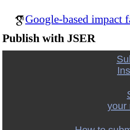
Google-based impact f
Publish with JSER
Su
Ins
your
How to subm