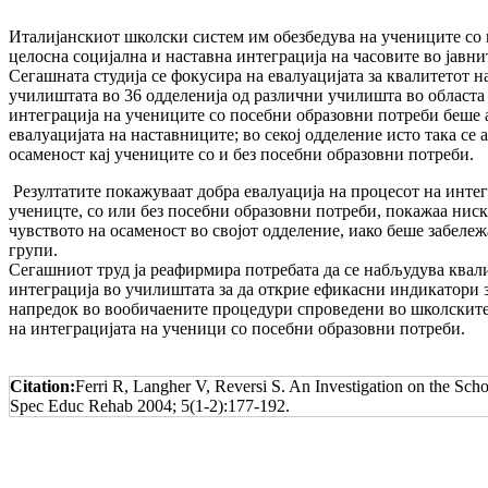
Италијанскиот школски систем им обезбедува на учениците со
целосна социјална и наставна интеграција на часовите во јавн
Сегашната студија се фокусира на евалуацијата за квалитетот н
училиштата во 36 одделенија од различни училишта во областа
интеграција на учениците со посебни образовни потреби беше
евалуацијата на наставниците; во секој одделение исто така се
осаменост кај учениците со и без посебни образовни потреби.
Резултатите покажуваат добра евалуација на процесот на интег
ученицте, со или без посебни образовни потреби, покажаа ниск
чувството на осаменост во својот одделение, иако беше забележ
групи.
Сегашниот труд ја реафирмира потребата да се набљудува квал
интеграција во училиштата за да открие ефикасни индикатори з
напредок во вообичаените процедури спроведени во школските
на интеграцијата на ученици со посебни образовни потреби.
Citation:
Ferri R, Langher V, Reversi S. An Investigation on the Scho
Spec Educ Rehab 2004; 5(1-2):177-192.