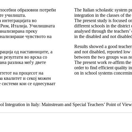
 посебни образовни потреби
The Italian scholastic system p
ите училишта.
integration in the classes of the
а интеграцијата во
The present study is focused on 
 Рим, Италија. Училишната
different schools in the distric
 анализирана преку
analysed through the teachers’ 
 анализираше чувството на
in the disabled and not disabled
Results showed a good teachers’
рација од наставниците, а
and not disabled, reported low s
и резултати во врска со
between the two groups was no
ана разлика меѓу двете
The present work re-affirm the 
order to find efficient quality
итетот на процесот на
on in school systems concerning
а квалитет и секој можен
 системи кои се однесуваат
ol Integration in Italy: Mainstream and Special Teachers’ Point of Vie