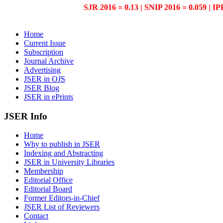
SJR 2016 = 0.13 | SNIP 2016 = 0.059 | IP
Home
Current Issue
Subscription
Journal Archive
Advertising
JSER in OJS
JSER Blog
JSER in ePrints
JSER Info
Home
Why to publish in JSER
Indexing and Abstracting
JSER in University Libraries
Membership
Editorial Office
Editorial Board
Former Editors-in-Chief
JSER List of Reviewers
Contact