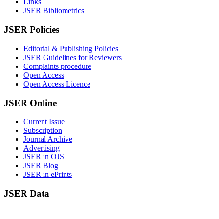
Links
JSER Bibliometrics
JSER Policies
Editorial & Publishing Policies
JSER Guidelines for Reviewers
Complaints procedure
Open Access
Open Access Licence
JSER Online
Current Issue
Subscription
Journal Archive
Advertising
JSER in OJS
JSER Blog
JSER in ePrints
JSER Data