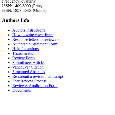
Frequency: quarterly
ISSN: 1409-6099 (Print)
ISSN: 1857-663X (Online)
Authors Info
Authors instructions
How to write cover letter
Response letters to reviewers
Authorship Statement Form
Help for authors
Transliteration
Review Form
Submit new Article
Vancouver Citation
Structured Abstracts
Re-submit a revised manuscript
Peer Review Process
Reviewer Application Form
Documents