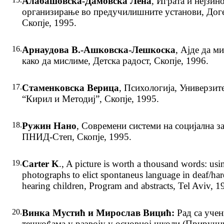
Алабашовска-Дамовска Лена
, Играта и нејзин
организирање во предучилишните установи, Дог
Скопје, 1995.
16.
Арнаудова В.-Ашковска-Лешкоска
, Ајде да м
како да мислиме, Детска радост, Скопје, 1996.
17.
Стаменковска Верица
, Психологија, Универзит
“Кирил и Методиј”, Скопје, 1995.
18.
Ружин Нано
, Современи системи на социјална з
ПНИД-Степ, Скопје, 1995.
19.
Carter K
., A picture is worth a thousand words: usi
photographs to elict spontaneus language in deaf/har
hearing children, Program and abstracts, Tel Aviv, 1
20.
Винка Мустић и Мирослав Вицић:
Рад са учен
тешко¢ама у развоју у основној школи (Приручн