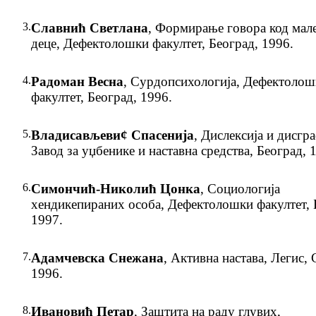
3.
Славнић Светлана
, Формирање говора код мале
деце, Дефектолошки факултет, Београд, 1996.
4.
Радоман Весна
, Сурдопсихологија, Дефектолош
факултет, Београд, 1996.
5.
Владисављеви¢ Спасенија
, Дислексија и дисгра
Завод за уџбенике и наставна средства, Београд, 
6.
Симончић-Николић Цонка
, Социологија
хендикепираних особа, Дефектолошки факултет, 
1997.
7.
Адамчевска Снежана
, Активна настава, Легис, 
1996.
8.
Ивановић Петар
, Заштита на раду глувих,