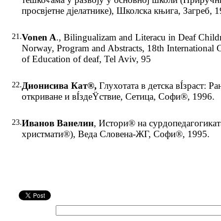
просвјетне дјелатнике), Школска књига, Загреб, 1
21.
Vonen A
., Bilingualizam and Literacu in Deaf Child
Norway, Program and Abstracts, 18th International 
of Education of deaf, Tel Aviv, 95
22.
Дионисива Кат®,
Глухотата в детска вÍзраст: Ра
откриване и вÍздеŸствие, Сетица, Софи®, 1996.
23.
Иванов Ванелин
, Истори® на сурдопедагогикат
христмати®), Веда Словена-ЖГ, Софи®, 1995.