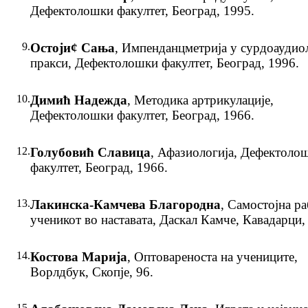
Дефектолошки факултет, Београд, 1995.
9.
Остоји¢ Сања
, Импенданцметрија у сурдоаудио
пракси, Дефектолошки факултет, Београд, 1996.
10.
Димић Надежда
, Методика артрикулације,
Дефектолошки факултет, Београд, 1966.
12.
Голубовић Славица
, Афазиологија, Дефектоло
факултет, Београд, 1966.
13.
Лакинска-Камчева Благородна
, Самостојна ра
ученикот во наставата, Даскал Камче, Кавадарци,
14.
Костова Марија
, Оптовареноста на учениците,
Ворлдбук, Скопје, 96.
15.