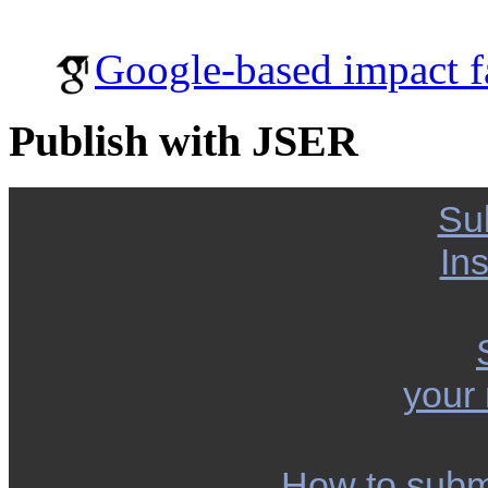
Google-based impact f
Publish with JSER
Su
Ins
your
How to subm