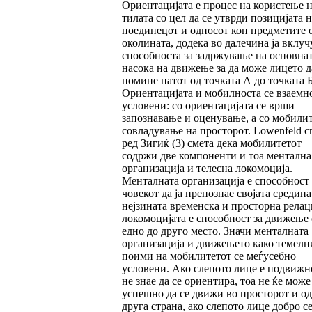
Ориентацијата е процес на користење н
ти­ла­та со цел да се утврди позицијата н
поедине­цот и односот кон предметите 
околината, до­де­ка во далечина ја вклуч
способноста за задржување на основна
насока на движење за да може лицето д
помине патот од точ­ка­та А до точката Б
Ориентацијата и мобил­нос­та се взаемн
условени: со ориентацијата се врши
запознавање и оценување, а со мобили­т
сов­ла­дување на просторот. Lowenfeld с
ред Зи­гиќ (3) смета дека мобилитетот
содржи две компоненти и тоа ментална
организација и телесна локомоција.
Менталната организација е способност
човекот да ја препознае својата средина
нејзината временска и просторна ре­ла­ци
локомоцијата е способност за движење 
едно до друго место. Значи менталната
орга­ни­зација и движењето како темелн
поими на мобилитетот се меѓусебно
условени. Ако сле­по­то лице е подвижно
не знае да се ориен­ти­ра, тоа не ќе може
успешно да се движи во просторот и од
друга страна, ако слепото лице добро с