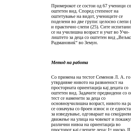
Примерокот се состои од 67 ученици с
оште­тен вид. Според степенот на
оштетување на видот, учениците се
поделени во две групи: це­лосно слепи 
и практично слепи (25). Сите испитан
се на училишна возраст и учат во Учи­
лиштето за деца со оштетен вид „Вељ­к
Радмановиќ“ во Земун.
Метод на работа
Со примена на тестот Семенов Л. А. го
утвр­див­ме нивото на развиеност на
просторната ориен­­тација кај децата со
оштетен вид. Зада­чи­те предвидени со о
тест се наменети за деца со
основноучилишна возраст, нивото на ра
се означува со броен износ и се едност
за из­ве­дување, одговараат на секојдне
движе­ње на улица на човекот и покажу
различни нивоа на ориентација во
просторот кај слепите деца: I= ниско, II