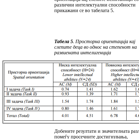
различни ин­­телектуални способности
прикажани се во табелата 5.
Табела 5
.
Просторна ориентација кај
слепите деца во однос на степенот на
развиената интелигенција
Добените резултати и значителната раз
по­ме­ѓу просечните достигнувања,