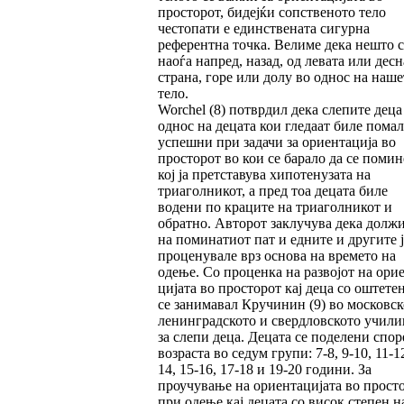
просторот, бидејќи сопственото тело
честопати е един­стве­ната сигурна
референтна точка. Велиме дека нешто с
наоѓа напред, назад, од левата или дес­н
страна, горе или долу во однос на наше
тело.
Worchel (8) потврдил дека слепите деца
од­нос на децата кои гледаат биле по­мал
успеш­ни при задачи за ориентација во
просторот во кои се барало да се помин
кој ја претста­вува хипотенузата на
триаголникот, а пред тоа децата биле
водени по краците на триаголникот и
обратно. Авторот заклучува де­ка долж
на поминатиот пат и едните и другите ј
проценувале врз основа на времето на
одење. Со проценка на развојот на орие
ци­јата во прос­торот кај деца со оштете
се занимавал Кручинин (9) во московск
ленин­град­ското и свердловското учил
за слепи деца. Децата се поделени спор
возраста во седум групи: 7-8, 9-10, 11-12
14, 15-16, 17-18 и 19-20 години. За
проучување на ориентацијата во прост
при одење кај децата со висок степен н