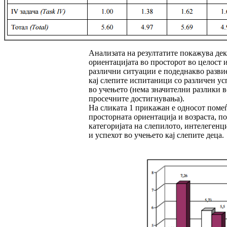
Анализата на резултатите покажува дек
ориен­тацијата во просторот во целост 
различни ситуации е подеднакво разви
кај слепите ис­пи­таници со различен ус
во учењето (нема значителни разлики в
просечните достигну­ва­ња).
На сликата 1 прикажан е односот поме
прос­­торната ориентација и возраста, по
ка­те­горијата на слепилото, интелегенц
и ус­пе­хот во учењето кај слепите деца.