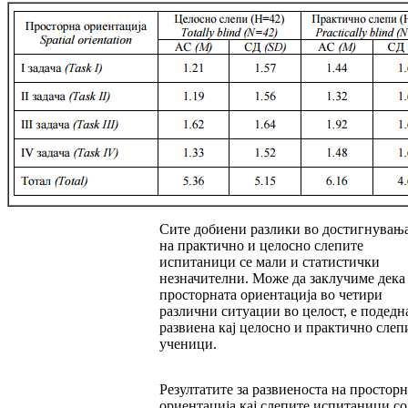
Сите добиени разлики во достигнувањ
на прак­тично и целосно слепите
испитаници се мали и статистички
незначителни. Може да за­клу­чиме дека
просторната ориентација во че­ти­ри
различни ситуации во целост, е по­дед­н
развиена кај целосно и практично слеп
уче­ни­ци.
Резултатите за развиеноста на просторн
ори­ен­тација кај слепите испитаници со