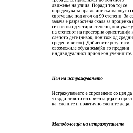
движење на улица. П­о­ра­ди тоа тој се
определува за праволиниска маршута с
свртување под агол од 90 степени. За се
задача е разработена скала за процен­ка 
се состои од четири степени, кои ука­жу
на степенот на просторна ориентација к
слепото дете (низок, понизок од средни
сре­ден и висок). Добиените резултати
овозможиле обука земајќи го предвид
индивидуалниот при­од кон учениците.
Цел на истражувањето
Истражувањето е спроведено со цел да 
утвр­ди нивото на ориентација во прос
кај сле­пи­те и практично слепите деца.
Методологија на истражувањето