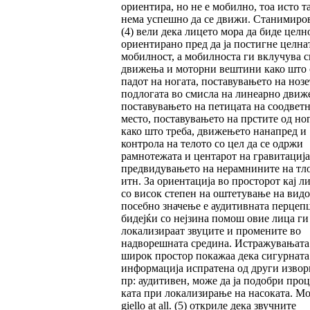
ориентира, но не е мобилно, тоа исто т
нема успешно да се движи. Станимиро
(4) вели дека лицето мора да биде целн
ориен­тирано пред да ја постигне целна
мобилност, а мобилноста ги вклучува с
движења и мо­торни вештини како што 
падот на ногата, поставувањето на нозе
подлогата во смис­ла на линеарно движ
поставувањето на пе­ти­цата на соодвет
место, поставувањето на прстите од но
како што треба, движењето нанапред и
контрола на телото со цел да се одр­жи
рамнотежата и центарот на гравитација
предвидувањето на нерамнините на тл
итн. За ориентација во просторот кај л
со ви­сок степен на оштетување на видо
посебно значење е аудитивната перцепц
бидејќи со нејзина помош овие лица ги
локализираат зву­ци­те и промените во
надворешната средина. Ис­тражувањата
широк простор покажаа дека сигурната
информација испратена од други из­во­р
пр: аудитивен, може да ја подобри про­ц
ката при локализирање на насоката. Mo
gie­llo at all. (5) откриле дека звучните