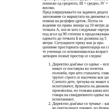
пониско од средното, III = средно, IV =
високо.
Пред извршувањето на задачата децата 
за­поз­навме со маршутата на движење с
помош на релјефен цртеж. Потоа ги
водевме по права линија од 10 метри д
точката А, после што сле­дуваше сврту
под агол од 90 степени и продолжувањ
одењето до точката Б во должина од 5
метри. Ситуациите преку кои ја про­
ценивме просторната ориентација на сл
те ученици со основношколска возраст
зат­во­рен познат простор се следни:
Директно доаѓање со одење – испи
ни­кот се поставува во почетна
положба, при што стапалата, глав
трупот строго се насо­че­ни кон це
Слепото дете, тргнува на зна­кот 
испитувачот, брзината на движе­њ
произ­вол­на, но толкава каква што
го­вара на секој­днев­ното одење на
испи­т­а­ни­кот.
Директно доаѓање со трчање – ка
во прет­ходниот пример, но брзин