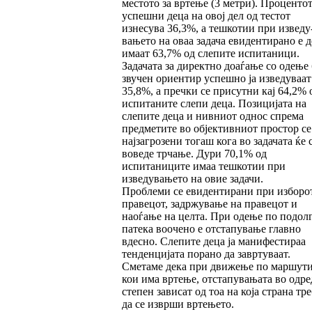
местото за вртење (3 мет­ри). Процентот
успешни деца на овој дел од тестот
изнесува 36,3%, а тешкотии при изве­ду
вањето на оваа задача евидентирано е д
имаат 63,7% од слепите испитаници.
Задачата за директно доаѓање со одење 
звучен ориен­тир успешно ја изведуваат
35,8%, а пречки се присутни кај 64,2% 
испитаните слепи деца. Позицијата на
слепите деца и нивниот однос спрема
предметите во објективниот простор се
најзагрозени тогаш кога во задачата ќе 
вове­де трчање. Дури 70,1% од
испитаниците имаа тешкотии при
изведувањето на овие задачи.
Проблеми се евидентирани при изборо
пра­ве­цот, задржување на правецот и
наоѓање на целта. При одење по подол
патека воочено е от­стапување главно
вдесно. Слепите деца ја манифестираа
тенденцијата порано да заврту­ваат.
Сметаме дека при движење по маршути
кои има вртење, отстапувањата во одре
сте­пен зависат од тоа на која страна тр
да се изврши вртењето.