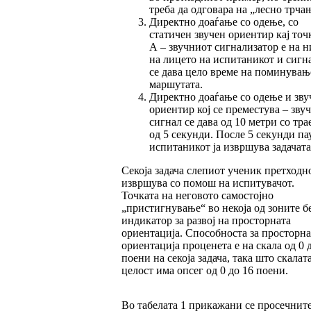
треба да од­го­вара на „лесно трча
Директно доаѓање со одење, со
статичен зву­чен ориентир кај точ
А – звучниот сиг­нализатор е на 
на лицето на ис­пи­та­ни­кот и сигн
се дава цело време на по­ми­нувањ
маршутата.
Директно доаѓање со одење и зву
ориен­тир кој се преместува – зву
сигнал се да­ва од 10 метри со тр
од 5 секунди. Пос­­ле 5 се­кунди па
испитаникот ја извр­шу­ва зада­ча­та
Секоја задача слепиот ученик претходно
из­вр­шу­ва со помош на испитувачот.
Точката на не­говото самостојно
„пристигнување“ во некоја од зоните б
индикатор за развој на простор­на­та
ориентација. Способноста за просторна
ориен­тација проценета е на скала од 0 
пое­ни на секоја задача, така што скалат
целост има опсег од 0 до 16 поени.
Во табелата 1 прикажани се просечнит