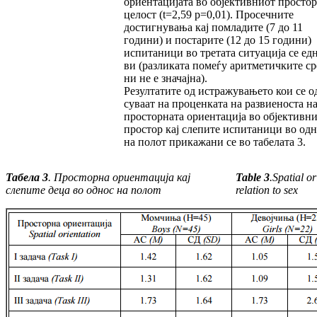
ориентацијата во објективниот простор
целост (t=2,59 p=0,01). Просечните
достигнувања кај пом­ла­дите (7 до 11
години) и постарите (12 до 15 години)
испитаници во третата ситуација се ед­
ви (разликата помеѓу аритметичките ср
ни не е значајна).
Резултатите од истражувањето кои се о
су­ваат на проценката на развиеноста н
прос­тор­на­та ориентација во објективн
простор кај слепите испитаници во одн
на полот прика­жани се во табелата 3.
Табела 3
. Просторна ориентација кај
Table 3
.
Spatial or
слепите деца во однос на полот
relation to sex