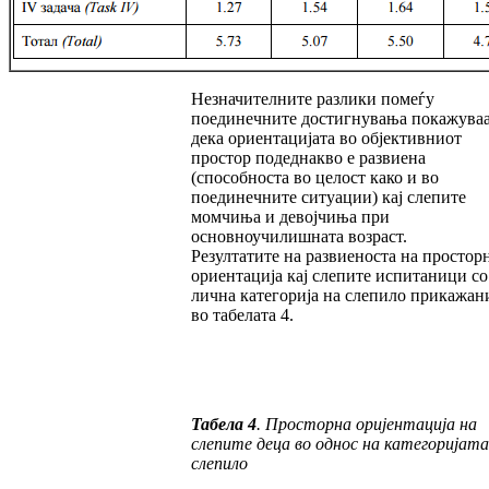
Незначителните разлики помеѓу
поединечните дос­тигнувања покажува
дека ориентацијата во објективниот
простор подеднакво е развиена
(способноста во целост како и во
поединечните ситуации) кај слепите
момчиња и девојчиња при
основноучилишната возраст.
Резултатите на развиеноста на простор
ори­ен­тација кај слепите испитаници со
лич­на категорија на слепило прикажан
во табе­ла­та 4.
Табела 4
. Просторна оријентација на
слепите деца во однос на категоријата
слепило