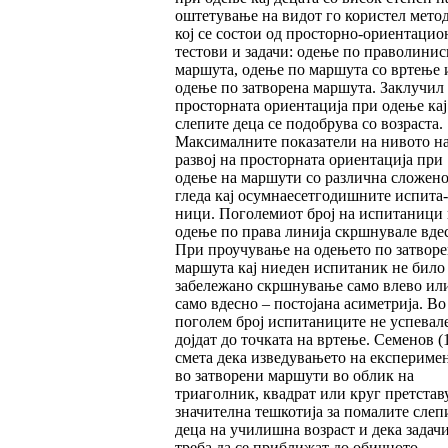
оштетување на видот го користел мето
кој се состои од просторно-ориентацио
тес­то­ви и задачи: одење по праволинис
маршу­та, одење по маршута со вртење 
одење по затворена маршута. Заклучил 
просторната ориентација при одење кај
слепите деца се подобрува со возраста.
Максималните показа­те­ли на нивото н
развој на просторната ориен­та­ција при
одење на маршути со различна сло­же­но
гледа кај осумнаесетгодишните испи­та­
ници. Поголемиот број на испитаници
одење по права линија скршнувале вде
При проучување на одењето по затворе
маршута кај ниеден испитаник не било
забележано скрш­­нување само влево ил
само вдесно – пос­то­јана асиметрија. Во
поголем број испитани­ци­те не успевал
дојдат до точката на вр­тење. Семенов (
смета дека изведувањето на експериме
во затворени маршути во облик на
триаголник, квадрат или круг претстав
значителна тешкотија за помалите слеп
деца на училишна возраст и дека задач
треба да се приближат до обичното