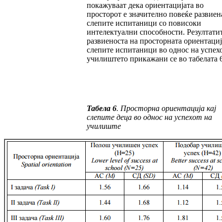
покажуваат де­ка ориентацијата во
просторот е значително по­ве­ќе развиен
слепите испитаници со пови­соки
интелектуални способности. Резултатит
развиеноста на просторната ориентациј
слепите испитаници во однос на успехо
учи­лиштето прикажани се во табелата 6
Табела 6
. Просторна ориентација кај
слепите де­ца во однос на успехот на
училиште