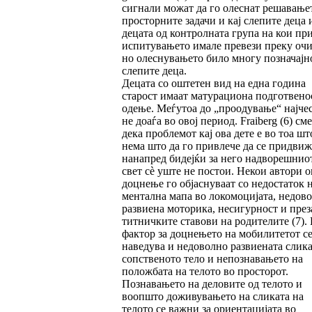
сигнали можат да го олеснат решавање
простор­ни­те задачи и кај слепите деца и
децата од кон­тролната група на кои пр
испитувањето имале превези преку очи
но олеснувањето било многу позначајно
слепите деца.
Децата со оштетен вид на една година
старост имаат матурациона подготвенос
одење. Ме­ѓу­тоа до „проодување“ најче
не доаѓа во овој период. Fraiberg (6) см
дека проблемот кај ова дете е во тоа шт
нема што да го при­вле­че да се придви
нанапред бидејќи за него надворешнио
свет сè уште не постои. Некои автори о
доцнење го објаснуваат со недос­та­ток 
ментална мапа во локомоцијата, недо­во
развиена моторика, несигурност и пре­з
титничките ставови на родителите (7).
фактор за доцнењето на мобилитетот с
наведу­ва и недоволно развиената слика
сопствено­то тело и непознавањето на
положбата на те­лото во просторот.
Познавањето на деловите од телото и
воопшто доживувањето на сликата на
телото се важни за ориентацијата во