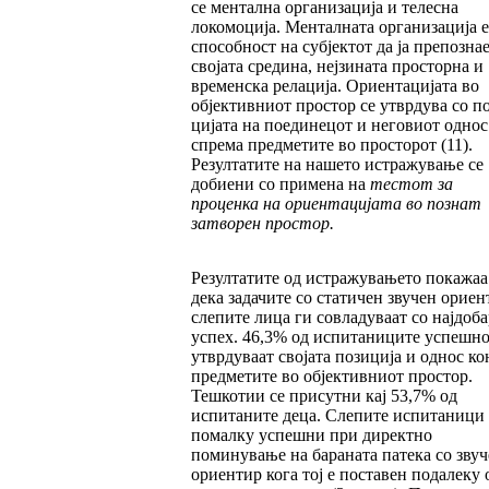
се мен­­тална организација и телесна
локомоција. Менталната организација е
способност на суб­јек­тот да ја препозна
својата средина, неј­зи­на­та просторна и
временска релација. Ориен­та­ци­ја­та во
објективниот простор се утврдува со по
цијата на поединецот и неговиот однос
спре­ма предметите во просторот (11).
Резултатите на нашето истражување се
добиени со примена на
т
естот за
проценка на ориен
та
ци
јата во познат
затворен простор.
Резултатите од истражувањето покажаа
дека за­да­чите со статичен звучен ориен
слепите ли­ца ги совладуваат со најдоба
успех. 46,3% од ис­питаниците успешно
утврдуваат својата позиција и однос ко
предметите во објек­тив­ниот простор.
Тешкотии се присутни кај 53,7% од
испитаните деца. Слепите испитаници 
помалку успешни при директно
поминување на бараната патека со звуч
ориентир кога тој е поставен подалеку 