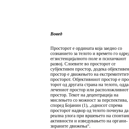
Вовед
Просторот е ордината која заедно со
сознанието за телото и времето го одре
егзистен­ци­јал­но­то поле и психичкиот
развој. Слоевите во прос­­­­торот се
субјективен простор, додека об­јек­тиве
простор е движењето на екстреми­тетит
просторот. Објективниот простор е про
торот од другата страна на телото, одда­
лечениот простор или расположливиот
прос­тор. Текот на децентрација на
мислењето со мож­ност за перспектива,
според Бојанин (1), „односот спрема
просторот надвор од телото почнува да
реална улога при вршењето на спонтан
активности и изведувањето на орга­ни­
зираните движења“.