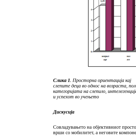
Слика
1
.
Просторна ориентација кај
слепите де
ца во однос на возраста, по
категоријата на сле
пило, интелегенци
и успехот во учењето
Дискусија
Совладувањето на објективниот просто
вр­ши со мобилитет, а неговите компон