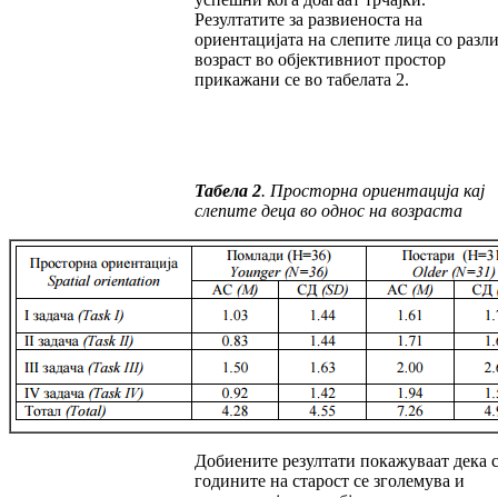
Резултатите за развиеноста на
ориентацијата на слепите лица со разл
возраст во објек­тив­ни­от простор
прикажани се во табелата 2.
Табела 2
.
Просторна ориентација кај
слепите деца во однос на возраста
Добиените резултати покажуваат дека 
годи­ни­те на старост се зголемува и