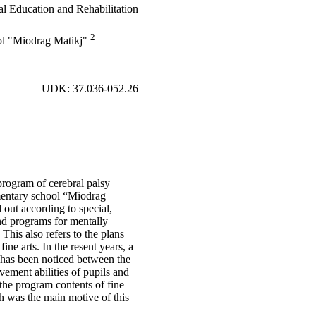
al Education and Rehabilitation
2
ol "Miodrag Matikj"
UDK: 37.036-052.26
program of cerebral palsy
ementary school “Miodrag
d out according to special,
nd programs for mentally
 This also refers to the plans
ine arts. In the resent years, a
 has been noticed between the
ement abilities of pupils and
 the program contents of fine
ch was the main motive of this