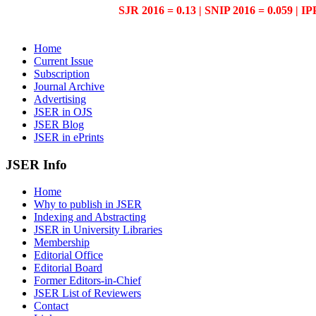
SJR 2016 = 0.13 | SNIP 2016 = 0.059 | IP
Home
Current Issue
Subscription
Journal Archive
Advertising
JSER in OJS
JSER Blog
JSER in ePrints
JSER Info
Home
Why to publish in JSER
Indexing and Abstracting
JSER in University Libraries
Membership
Editorial Office
Editorial Board
Former Editors-in-Chief
JSER List of Reviewers
Contact