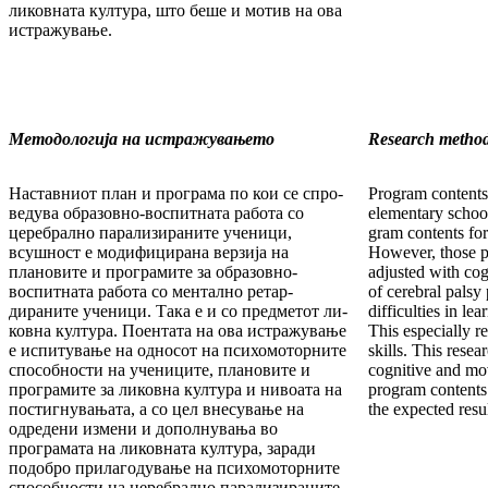
ликовната култура, што беше и мотив на ова
истражување.
Методологија на истражувањето
Research metho
Наставниот план и програма по кои се спро­
Program contents 
ве­ду­ва образовно-воспитната работа со
elementary school
церебрал­но парализираните ученици,
gram contents for
всушност е моди­фи­цирана верзија на
However, those p
плановите и програмите за образовно-
adjusted with cog
воспитната работа со ментално ре­тар­
of cerebral palsy 
дираните ученици. Така е и со предметот ли­
difficulties in le
ковна култура. Поентата на ова истражување
This especially re
е испитување на односот на психомоторните
skills. This resea
спо­собности на учениците, плановите и
cognitive and mov
програ­ми­те за ликовна култура и нивоата на
program contents 
постигну­ва­ња­та, а со цел внесување на
the expected resul
одредени измени и до­полнувања во
програмата на ликовната кул­тура, заради
подобро прилагодување на пси­х­о­мо­тор­ни­те
способности на церебрално пара­ли­зира­ни­те