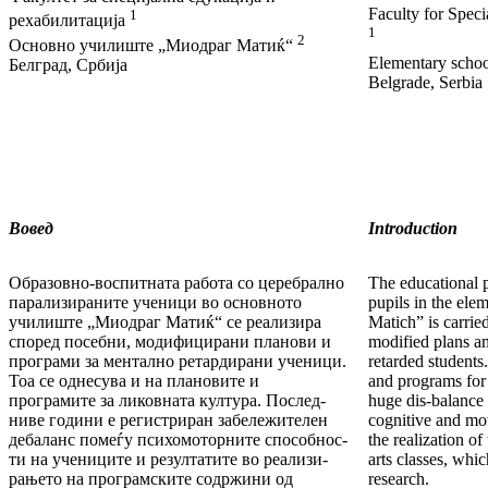
Faculty for Speci
1
рехабилитација
1
2
Основно училиште „Миодраг Матиќ“
Elementary scho
Белград, Србија
Belgrade, Serbia
Вовед
Introduction
Образовно-воспитната работа со церебрално
The educational 
па­ра­ли­зираните ученици во основното
pupils in the el
училиш­те „Миодраг Матиќ“ се реализира
Matich” is car­rie
според по­себ­ни, модифицирани планови и
modified plans a
програми за ментално ретардирани ученици.
retarded students.
Тоа се однесу­ва и на пла­но­вите и
and programs for f
програмите за ликовната кул­тура. Пос­лед­
huge dis-balance
ниве години е регистриран за­бележи­те­лен
cognitive and mov
де­­­баланс помеѓу психомоторните способ­нос­
the realization of
ти на учениците и резултатите во реализи­
arts classes, whi
рањето на програмските содржини од
research.