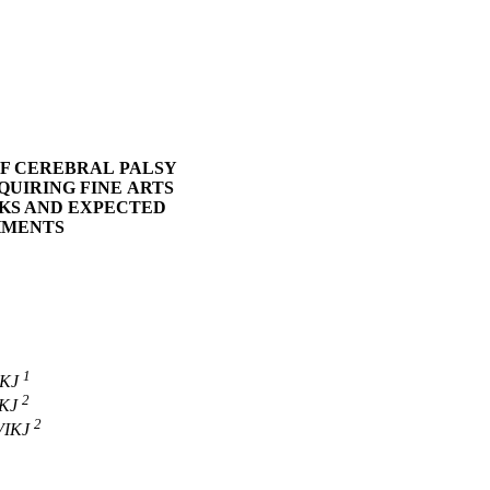
OF CEREBRAL PALSY
CQUIRING FINE ARTS
SKS AND EXPECTED
HMENTS
1
IKJ
2
IKJ
2
VIKJ