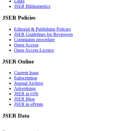
Links
JSER Bibliometrics
JSER Policies
Editorial & Publishing Policies
JSER Guidelines for Reviewers
Complaints procedure
Open Access
Open Access Licence
JSER Online
Current Issue
Subscription
Journal Archive
Advertising
JSER in OJS
JSER Blog
JSER in ePrints
JSER Data