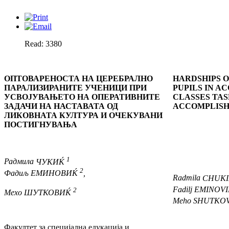
Read: 3380
ОПТОВАРЕНОСТА НА ЦЕРЕБРАЛНО
HARDSHIPS 
ПАРАЛИЗИРАНИТЕ УЧЕНИЦИ ПРИ
PUPILS IN A
УСВОЈУВАЊЕТО НА ОПЕРАТИВНИТЕ
CLASSES TA
ЗАДАЧИ НА НАСТАВАТА ОД
ACCOMPLIS
ЛИКОВНАТА КУЛТУРА И ОЧЕКУВАНИ
ПОСТИГНУВАЊА
1
Радмила
ЧУКИЌ
2
Фадиљ
ЕМИНОВИЌ
,
Radmila
CHUK
Fadilj
EMINOV
2
Мехо
ШУТКОВИЌ
Meho
SHUTKO
Факултет за специјална едукација и