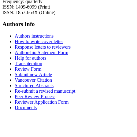
Frequency: quarterly
ISSN: 1409-6099 (Print)
ISSN: 1857-663X (Online)
Authors Info
Authors instructions
How to write cover letter
Response letters to reviewers
Authorship Statement Form
Help for authors
Transliteration
Review Form
Submit new Article
Vancouver Citation
Structured Abstracts
Re-submit a revised manuscript
Peer Review Process
Reviewer Application Form
Documents