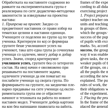
Обработката на наставните содржини во
frames of the expe
рам­ки­те на експерименталната група е
cording to all did
реализирана по сите дидактичко-методички
exer­cising project
законитости за изведување на проектна
1. Project prepar
настава:
subject teacher o
1.
Припрема на проект
: Заедно со
units and teaching
предметниот наставник се прави избор на
in groups of three
тематски целини и наставни единици.
which the groups 
Учениците се поделени во групи од по три
success of the pup
ученика. Критериум по кој се формираа
of pupils with exc
групите беше училишниот успех на
marks. So, accordi
ученикот, така што една група ја сочинуваа
success
, the grou
уче­­ници со одличен, многу добар и добар
way it was enabled
ус­пех. Значи, според критериумот
given tasks, the ex
училишен ус­пех,
групите беа со хетероген
weaker pupils of t
состав. На овој начин е овозможено при
of the groups, on 
решавањето на поста­ве­ните задачи,
all the pupils the
одличните ученици да им по­магаат на
according the ne
послабите ученици од својата група. По
explained. The pu
формирањето на групите, на заедничко пле­
rules of work, th
нар­но предавање на сите ученици од експе­
their obligations w
рименталната група им се објаснети
of the experiment.
начинот и техниката на работа по новиот
2. Placing the pr
наставен модел. Учениците добија картони
In the frame of th
на кои беа напишани правилата на работа,
placed the general