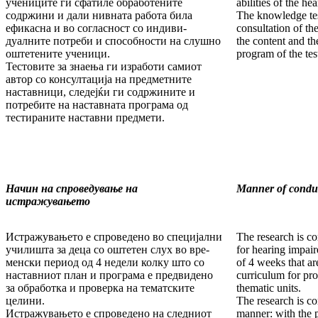
учениците ги сфа­тиле обра­ботените
abilities of the he
содржини и дали нивната работа била
The knowledge tes
ефикасна и во согласност со ин­ди­ви­
consultation of th
дуалните потреби и способности на слушно
the content and th
оштетените ученици.
program of the tes
Тестовите за знаења ги изработи самиот
автор со консултација на предметните
наставници, сле­­дејќи ги содржините и
потребите на нас­тав­ната програма од
тестираните наставни предме­ти.
Начин на спроведување на
Manner of conduc
истражувањето
Истражувањето е спроведено во специјални
The research is co
учи­лишта за деца со оштетен слух во вре­
for hearing impair
мен­ски период од 4 недели колку што со
of 4 weeks that ar
настав­ни­от план и програма е предвидено
curriculum for pr
за обработка и проверка на тематските
thematic units.
целини.
The research is c
Истражувањето е спроведено на следниот
man­ner: with the 