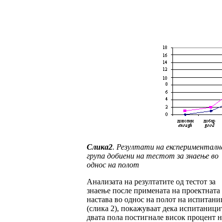
Слика
2
.
Резултати на експериментал
група до­бие­ни на тестот за знаење во
однос на полот
Анализата на резултатите од тестот за
знаење пос­ле примената на проектната
настава во од­нос на полот на испитани
(слика 2), по­ка­жуваат дека испитаници
двата пола пос­тигнале висок процент н