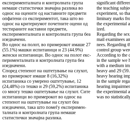
експерименталната и кон­тролната група
significant differ
немаше статистички значај­на разлика во
the teaching subje
однос на оцените од наставните предмети
experiment, so that
опфатени со експериментот, така што во
liminary marks fro
однос на критериумот почетните оцени од
the experimental 
тестираните наставни предмети,
ized.
експеримен­тал­ната и контролната група беа
Regarding the sex
изедначени.
mail examinees a
Во однос на полот, во примерокот имаше 27
nees. Regarding t
(55.1%) машки испитаници и 23 (44.9%)
con­trol group wer
женски испитаници. Во однос на полот екс­
According to the 
пе­ри­менталната и контролната група беа
in the sample we 
изед­на­чени.
with a medium im
Според степенот на оштетување на слухот,
heavy and 29 (59
во примерокот имаше 8 (16,32%)
heavy hearing imp
испитаника со умерено оштетување, 12
in the sample rega
(24,48%) со тешко и 29 (59,2%) испитаника
hearing im­pairme
со многу тешко оштету­ва­ње на слухот. Сите
the experi­mental 
испитаници во примерокот во однос на
was no statisti­call
степенот на оштетување на слухот беа
изедначени, така што помеѓу експеримен­
талната и контролната група немаше
статистич­ки значајна разлика.