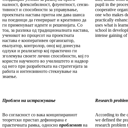
налност, флексибилност, флуентност, сен­зи­
pupil in the proces
тив­ност и способности за управување,
cooperative organiz
проект­ната настава притоа им дава шанса
one who makes de
на поединци да генерираат и креативно да
practically enhance
ги применуваат идеите и решенијата. Со
uses what is learn
тоа, за разлика од тра­диционалната настава,
school in develop
ученикот во процесот на проектната
intense gaining o
настава е кооперативен организа­тор,
евалуатор, контролор, оној кој донесува
одлуки и реализатор кој практично ги
зголему­ва своите лични способности, кој го
користи наученото во училиштето и надвор
од него при разработката на стратегијата за
работа и интен­зив­ното стекнување на
знаење.
Проблем на истражување
Research proble
Во согласност со вака конципираниот
According to the 
теорет­ски пристап дефинирана е
we defined the pr
практичната рамка, односно
проблемот
на
research problem 