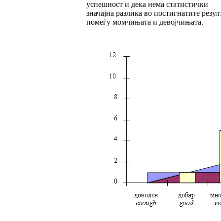
успешност и дека не­ма статистички
значајна разлика во постиг­на­ти­­те резу
помеѓу момчињата и девојчи­ња­та.