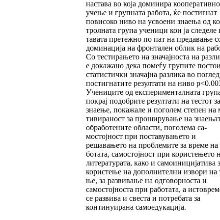
настава во која доминира кооперативно
учење и групната рабо­та, ќе пос­тигнат
повисоко ниво на усвоени знаења од ко
тролната група ученици кои ја следеле 
та­вата претежно по пат на пре­давање с
домина­ци­ја на фронтален облик на раб
Со тестирањето на значајноста на разли
е до­ка­жано дека помеѓу групите посто
статис­тич­ки значајна разлика во поглед
постиг­на­ти­те резул­та­ти на ниво p<0.00
Учениците од експеримен­та­лната груп
покрај подобрите ре­зул­тати на тес­тот з
знаење, покажале и по­го­лем степен на 
ти­вираност за проширување на знаењат
обра­бо­тените области, поголема са­
мостојност при пос­та­вувањето и
решавањето на проблемите за време на 
бо­тата, самостојност при ко­ристењето 
ли­те­ратурата, како и само­ини­ци­ја­тива 
користење на дополнителни из­во­ри на 
ње, за разви­ва­ње на одговорноста и
самостојноста при работа­та, а истовре
се развива и свеста и потребата за
континуирана самоедукација.