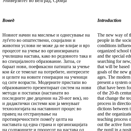
Универзитет во Белград, Србија
Вовед
Introduction
Новиот начин на мислење и однесување на
The new way of th
лу­ѓе­то во општествени, социјални и
people in the socie
животни ус­ло­ви не може да не влијае и врз
conditions influ­en
процесот на учење во организираната
organized school t
училишна настава, ка­ко во редовното така и
and the special ed
во специјалното обра­зо­ва­ние. Затоа, се
searching for new,
бараат нови, поефикасни па­тиш­та за учење
that will be based 
кои ќе се темелат на потребите, интересите
goals of the new ge
и целите на новите генерации на ученици
ages. The modern 
од сите возрасти. Модерните пристапи во
present a system 
образованието презентираат систем на нови
(that have been f
методи и постапки (настанати во
of the 20-th centu
последните две децении на 20-иот век), но
that change the te
и дидактички системи кои ја менуваат
process in directi
технологијата на нас­тавниот процес во
dictions between 
правец на отстранување на
and the organizati
противречностите помеѓу целта на
teaching process o
наставата од една страна и организацијата
out the active for
на содржините и процесот на настава од
the pu­pil in a pos