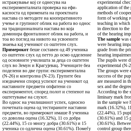
истражување кој се од­не­сува на
experimental check
експерименталната проверка на ефи­
application of the
касноста од примената на проектната
methods of cooper
настава со методите на кооперативното
form of working re
учење и груп­ни­от облик на работа во однос
teaching in which 
на традицио­налната настава во која
in direction to th
доминира фронталниот облик на работа, и
of the hearing imp
тоа во поглед на нивото на усвоените
The sample
was c
знаења кај ученикот со оштетен слух.
were hearing impai
Примерокот
беше составен од 49 ученика
grade from the pr
со оштетен слух од петто до осмо одделение
hearing impairme
од основните училишта за деца со оштетен
The pupils were d
слух во Земун и Крагујевац. Учениците беа
experimental (N-2
поделени во две групи: експериментална
The groups were e
(N-26) и кон­тролна (N-23). Групите беа
success of the pupi
изедначени според успехот на ученикот од
are measured in th
наставните предмети опфатени со
sex and the degree
експериментот, според полот и степенот на
According to the s
оштетување на слухот.
liminary mark from
Во однос на училишниот успех, односно
in the sample we h
почет­ната оцена од тестираните наставни
mark (16.32%), 11
предмети, во примерокот имаше 8 ученика
(22.44%), 15 pupi
со доволна оцена (16.32%), 11 со добра
(30.61%) and 15 p
(22.44%), 15 со мно­гу добра (30.61%) и 15
(30.61%). Between
ученика со одлична оцена (30.61%). Помеѓу
control group there