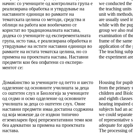
на­чин: со учениците од контролната група е
we conducted the 
реа­ли­зи­рана обработка и утврдување на
the teaching units
нас­тав­ни­те единици во рамките на
unit with methods
тематската целина со методи, средства и
are usu­ally used i
облици на работа кои воо­би­чае­но се
while with the pup
користат во традиционалната нас­­­тава,
group we also real
додека со учениците од експеремен­тал­ната
examination of the
гру­па, исто така, е реализирана об­ра­ботка и
frame of the same 
утвр­ду­вање на истите наставни еди­ни­ци во
application of the 
рамките на истата тематска целина, но со
The teaching subj
примена на проектната настава. Наставни
the experiment are
пред­мети кои беа опфатени со екс­пе­ри­
ментот се:
До­маќинство за учениците од петто и шесто
Housing for pupils
одде­ление од ос­нов­ните училишта за деца
from the primary 
со оштетен слух и Био­логија за учениците
children and Biolo
од сед­мо и осмо одделение од основните
and eighth classes
училишта за деца со оште­тен слух. Овие
hearing im­paired 
наставни предмети имаа дос­тапна содржина
subjects had an a
од која можеше да се издвои типично
we could separate
егземпларен број репрезен­та­тивни те­ми кои
of representative 
беа адекватни за примена на проектната
adequate for appli
настава.
The processing of 