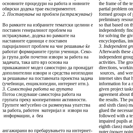
основните процедури на работа и нивните
the frame of the t
обврски додека трае експе­ри­мен­тот.
partial problem o
2. Поставување на проблем (истражување)
formed groups of 
preliminary re­sou
Во рамките на избраните тематски целини е
so that based on 
пос­тавен генералниот проблем на
independently find
истражување, додека во рамките на
for solving the gi
наставните единици е поставен
encyclopedias, inte
парцијалниот проблем на чие реша­ва­ње ќе
3. Independ
работат формираните групи ученици. Се­ко­
Afterwards these a
ја група доби почетни извори за работа на
independent grou
задачата, така што врз основа на
ac­tivities. The 
прикажаниот модел самостојно да пронајдат
directions, wor­k
дополнителни извори и средства неопходни
sources, and wer
за решавање на поставената проектна задача
internet sites tha
(учебници, енци­кло­педии, интернет итн.).
information for a 
3. Самостојна работа на групата
given project tas
Потоа следуваше самостојна работа на
agreement about t
групата преку кооперативни активности.
the results. The p
Групите меѓу­себ­но си разменуваа упатства
and sixth class) 
за работа, рабо­тен материјал и извори на
glued the necessar
информации, а беа
followed with a te
impaired pupils at
eighth class) made
ангажирани во пребарувањето на интернет-
puter (power point