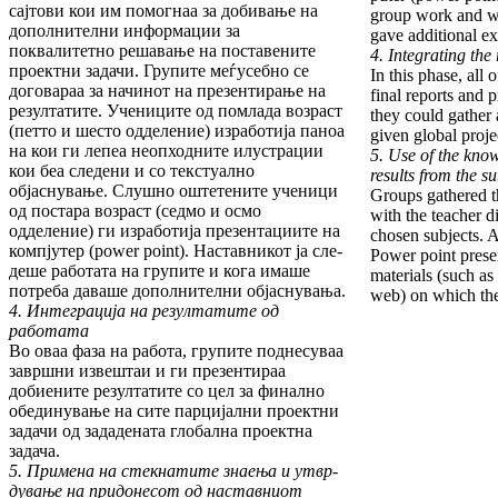
сај­то­ви кои им помогнаа за добивање на
group work and wh
допол­ни­тел­ни информации за
gave additional ex
поквалитетно решавање на поставените
4. Integrating the 
проектни задачи. Групите меѓу­себно се
In this phase, all
договараа за начинот на пре­зентирање на
final reports and p
резултатите. Учениците од помлада возраст
they could gather a
(петто и шесто одделение) из­ра­ботија паноа
given global proje
на кои ги лепеа неопходните илустрации
5.
Use of the know
кои беа следени и со текстуално
re­sults from the s
објаснување. Слуш­но оштетените ученици
Groups gathered th
од постара воз­раст (седмо и осмо
with the teacher d
одделение) ги из­работија пре­зентациите на
cho­sen subjects. 
компјутер (power point). Нас­тавникот ја сле­
Power point presen
де­ше работата на гру­пи­те и кога имаше
materials (such a
потреба даваше дополнител­ни објасну­вања.
web) on which the
4. Интеграција на резултатите од
работата
Во оваа фаза на работа, групите поднесуваа
за­вршни извештаи и ги презентираа
добиените ре­зултатите со цел за финално
обединување на сите парцијални проектни
задачи од зададената глобална проектна
задача.
5.
Примена на стекнатите знаења и утвр­
дување на придонесот од наставниот