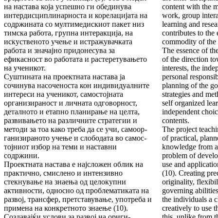
на настава која успешно ги обеди­нува
content with the 
интердисциплинарноста и корелацијата на
work, group inter­
со­др­жината со мултимедискиот пакет низ
learning and resea
тим­ска работа, групна интеракција, на
contributes to the
искустве­но­то учење и истражувачката
commodity of the 
работа и значајно придонесува за
The essence of the
ефикасност во работата и расте­ре­тувањето
of the direction t
на ученикот.
inter­ests, the in
Суштината на проектната настава ја
personal responsibi
сочинува насоченоста кон индивидуалните
planning of the go
интереси на уче­никот, самостојната
strategies and met
организираност и лич­на­та одговорност,
self organized lea
деталното и етапно плани­ра­ње на целта,
independent choic
развивањето на различните стра­те­гии и
contents.
методи за тоа како треба да се учи, само­ор­
The project teach
ганизираното учење и слободата во самос­
of practical, plan
тојниот избор на теми и наставни
knowl­edge from all
содржини.
problem of develop
Проектната настава е најсложен облик на
use and appli­cati
прак­тич­но, смислено и интензивно
(10). Creating pre
стекнување на знаења од целокупни
originality, flexibi
активности, односно од проблематиката на
governing abilities
развој, трансфер, претставу­ва­ње, употреба и
the individuals a 
примена на конкретното знаење (10).
creatively to use t
Создавајќи услови за развој на ори­ги­
this, unlike from t