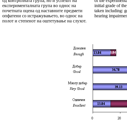
од контролната група, но и успехот на
of the experimenta
експери­мен­талната група во однос на
initial grade of th
почетната оцена од наставните предмети
taken including: g
опфатени со истражу­ва­ње­то, во однос на
hearing impairmen
полот и степенот на оште­ту­вање на слухот.