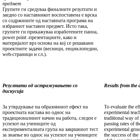
предмет
Групите ги средуваа финалните резултати и
заедно со наставникот воспоставена е врска
со содржините од наставната програма на
избра­ниот наставен предмет. Исто така,
групите ги прикажуваа изработените паноа,
power point -презентациите, како и
материјалот врз основа на кој се решавани
проектните задачи (весници, енциклопедии,
web-страници и сл.).
Резултати од истражувањето со
Results from the 
дискусија
За утврдување на образовниот ефект на
To evaluate the ef
проек­т­на­та настава во однос на
ex­perimental teach
традиционалниот на­чин на работа, следен е
traditional way of
успехот на учениците од
passing rates of t
експерименталната група на завршниот тест
experimental grou
за знаење во однос на успехот на учениците
the success of the