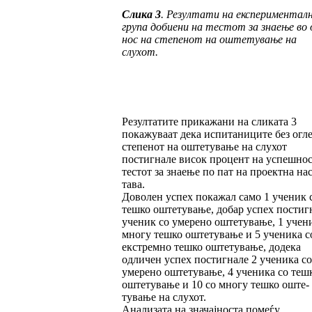
Слика 3
. Резултати на експериментал­
гру­па добиени на тестот за знаење во 
нос на степенот на оштетување на
слухот.
Резултатите прикажани на сликата 3
покажу­ваат дека испитаниците без огле
степенот на оштетување на слухот
постигнале висок про­цент на успешнос
тестот за знаење по пат на проектна нас
тава.
Доволен успех покажал само 1 уче­ник 
тешко оштетување, добар успех пос­тиг­
ученик со умерено оште­ту­­вање, 1 учен
мно­гу тешко оште­ту­вање и 5 ученика с
екстремно теш­ко ош­тетување, до­де­ка
одличен успех постигнале 2 ученика со
умерено оште­ту­вање, 4 уче­ни­ка со теш
оштетува­ње и 10 со многу тешко оште­
тување на слухот.
Анализата на значајноста помеѓу