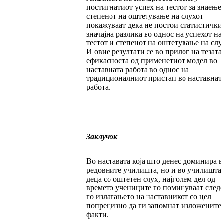
постигнатиот успех на тестот за знаење
степенот на оште­ту­ва­ње на слухот
покажуваат дека не постои ста­тистичк
значајна разлика во однос на успехот н
тестот и сте­пе­нот на оштетување на слу
И овие резултати се во прилог на тезата
ефи­касноста од приме­не­тиот модел во
наставната работа во однос на
традиционалниот пристап во наставнат
работа.
Заклучок
Во наставата која што денес доминира 
ре­дов­­ни­те училишта, но и во училишта
деца со ош­тетен слух, најголем дел од
времето уче­ни­ци­те го поминуваат след
го излагањето на наставникот со цел
попрецизно да ги запом­нат из­ложените
факти.