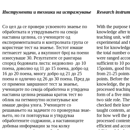
Инструменти и техники на истражување
Research instrum
Со цел да се провери усвоеното знаење по
With the purpose 
об­ра­ботката и утврдувањето на секоја
knowledge after t
наставна це­ли­на, со учениците од
teaching unit, wit
експерименталната и кон­­­­тролната група се
experimental and t
користеше тест на знаење. Тестот имаше
test for knowledge
петнаесет задачи, а вкупниот број на поени
the total number o
изнесуваше 30. Резултатите се ран­­гираа
were ranged accord
според бодовната листа: недоволно до 10
sufficient to 10 po
поена, доволно од 11 до 15 поена, добро од
15points, good fr
16 до 20 поена, многу добро од 21 до 25
from 21-25 points
пое­на и одлично од 26 до 30 поена. Пред да
points. Be­fore the 
се при­ме­ни завршниот тест за знаење,
knowledge, the pup
учениците по секоја обработена и утврдена
processed teach­ing
наставна цели­на решаваа краток тест во
form of a five min
облик на пет­ми­нут­но испитување кое
two side role. The
имаше двојна улога. Учениците со
checked their kno
решавањето на задачите го про­веруваа знае­
taught contents, a
ње­то, но ги повторуваа и утврдуваа
for how well the 
обработе­ни­те содржини, а наставниците
processed content
доби­ваа инфор­ма­­ции за тоа колку
efficient and acco