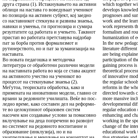
друга страна (1). Ис­так­ну­вањето на активни
which to­gether wi
облици на настава го во­ве­дуваат ученикот
develops knowl­edg
во позиција на активен суб­јект, кој заедно
prognoses and sum
со наставникот стекнува и раз­ви­ва знаења,
work and the lear
навики и умеења, ги прогнозира и сумира
work represents th
резултатите од работата и учењето. Так­ви­от
formalism and rout
пристап во работата претставува најдобар
humanization of e
пат за борба против формализмот и
In the new pedago
рутинер­ството, но и пат за хуманизација на
litera­ture differ
наставата.
are be­ing explain
Во новата педагошка и методичка
participation of t
литература се обработени различни модели
gaining process is 
на наставната работа во која се става акцент
theoretical process
на активното учество на ученикот во
of innovative mod
процесот на стекнување знаења (2).
the regular schools
Меѓутоа, теориската обработка, ка­ко и
reforms in the wh
примената на иновативни модели, глав­но се
directed towards c
врзани за редовните училишта. Веќе во пос­
more massive incl
ледно време, како составен дел на рефор­ми­
developmental diff
те во целокупниот образовен систем
regular education (
насочен кон создавање услови за помасовно
enhancing and cha
вклучување на деца попречени во развојот
working in the spec
во системот на ре­довното воспитание и
change of the inte
образование (инклу­зи­ја), но и на
educational work 
унапредување и менување на кон­цеп­тот на
tive strategies an