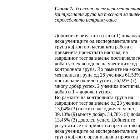
Слика
1.
Успехот на експериментална
кон
трол­на
та гру
па на тестот за знае
спрове
де
но
то ис
тра
жување
Добиените резултати (слика 1) покажув
де­ка уче­­ниците од експерименталната
група кај кои во наставната работа е
применета проектна­та нас­та­ва, на
завршниот тест за знаење постиг­на­ле п
добар успех во однос на учениците од
контрол­на­та група. Во рамките на експ
мен­тал­ната гру­па од 26 ученика 61,53%
пос­тиг­нале одличен ус­пех, 26,92% (7)
многу до­бар успех, 2 ученика пос­тигна
добар и 1 – до­во­лен успех.
Во рамките на контролната група на
завршниот тест за знаење од 23 ученик
13,04% (3) пос­тиг­на­ле одличен успех,
39,13% (9) многу добар, 34,78% (8) доб
13,45% (3) доволен успех. Добиените
резултати се во прилог на претпоставка
дека уче­­ниците од експерименталната
група кај кои е ор­ганизирана проектна