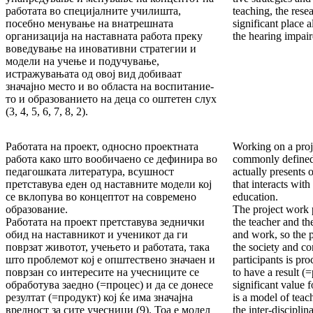
работата во специјалните училишта,
teaching, the resea
посебно менување на внатрешната
significant place a
организа­ци­ја на нас­тав­ната работа преку
the hearing impaire
воведување на инова­тив­ни стратегии и
модели на учење и по­дучување,
истражувањата од овој вид доби­ваат
значајно место и во областа на воспита­ние­
то и образова­нието на деца со оштетен слух
(3, 4, 5, 6, 7, 8, 2).
Работата на проект, односно проектната
Working on a proje
работа како што вообичаено се дефинира во
commonly defined i
педагош­ка­та литература, всушност
actually presents 
претставува еден од наставните модели кој
that interacts wit
се вклопува во кон­цеп­тот на современо
education.
образование.
The project work 
Работата на проект претставува зеднички
the teacher and the
обид на наставникот и ученикот да ги
and work, so the p
поврзат живо­тот, учењето и работата, така
the so­ciety and co
што проблемот кој е општествено значаен и
partici­pants is p
поврзан со ин­те­ре­си­те на учесниците се
to have a result (=
обработува заедно (=про­цес) и да се донесе
significant value f
резултат (=продукт) кој ќе има значајна
is a model of teac
вредност за сите учесници (9). Тоа е модел
the inter-discipli­n