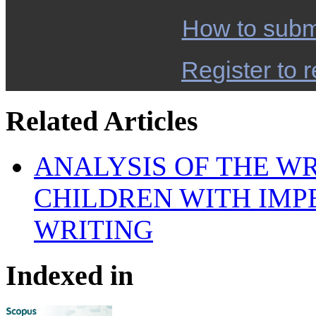
How to subm
Register to r
Related Articles
ANALYSIS OF THE WR
CHILDREN WITH IMP
WRITING
Indexed in