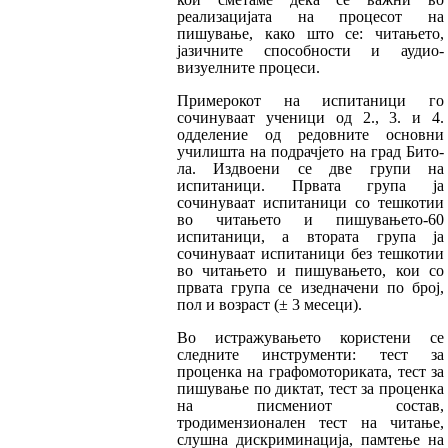
реализацијата на процесот на
пишување, како што се: читањето,
јазичните способности и аудио-
визуелните
про
цеси.
Примерокот на испитаници го
сочинуваат уче
ни
ци од 2., 3. и 4.
одделение од редовните ос­новни
училишта на подрачјето на град Би­то­
ла. Издвоени се две групи на
испитаници. Пр­ва­та група ја
сочинуваат испитаници со теш­ко­тии
во читањето и пишувањето-60
испитаници, а вто
рата група ја
сочинуваат испитаници без тешкотии
во читањето и пишувањето, кои со
првата група се изедначени по број,
пол и воз­раст (± 3 месеци).
Во истражувањето користени се
следните инс­тру­менти: тест за
проценка на графомото­ри­ка­та, тест за
пишување по диктат, тест за процен­ка
на писмениот состав,
тродимензионален тест на читање,
слушна дискриминација, пам­те
­ње на