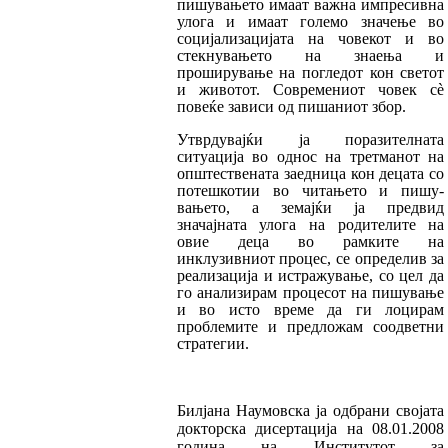
пишувањето има
ат важна импресивна
улога и имаат големо значење во
социјализацијата на човекот и во
стекнувањето на знаења и
проширување на погледот кон светот
и животот. Современиот човек сè
повеќе зависи од пишаниот збор.
Утврдувајќи ја поразителната
ситуација во од
нос на третманот на
општествената заедница кон децата со
потешкотии во читањето и пи­шу­­
вањето, а земајќи ја предвид
значајната уло
га на родителите на
овие деца во рамките на
инклузивниот процес, се определив за
реа­ли­за
ци
ја и истражување, со цел да
го анали­зи­рам процесот на пишување
и во исто време да ги лоцирам
проблемите и предложам соодвет­ни
стратегии.
Билјана Наумовска ја одбрани својата
док­тор­ска дисертација на 08.01.2008
година на Инсти­ту­тот за