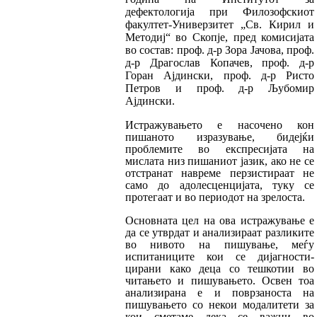
дефектологија при Филозофскиот
факултет-Универзитет „Св. Кирил и
Методиј“ во Скопје, пред комисијата
во состав: проф. д-р Зо­ра Јачова, проф.
д-р Драгослав Копачев, проф. д-р
Горан Ајдински, проф. д-р Ристо
Петров и проф. д-р Љубомир
Ајдински.
Истражувањето е насочено кон
пишаното изра­зу­вање, бидејќи
проблемите во експресијата на
мислата низ пишаниот јазик, ако не се
отстра­нат навреме перзистираат не
само до адолес­цен­цијата, туку се
протегаат и во периодот на зрелоста.
Основната цел на ова истражување е
да се ут­вр­дат и анализираат разликите
во нивото на пи­шување, меѓу
испитаниците кои се дијагнос­ти­
цирани како деца со тешкотии во
читањето и пишувањето. Освен тоа
анализирана е и повр­за­носта на
пишувањето со некои модалитети за
кои сметаме дека се важни во