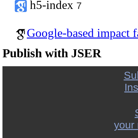
h5-index
7
Google-based impact f
Publish with JSER
Su
Ins
your