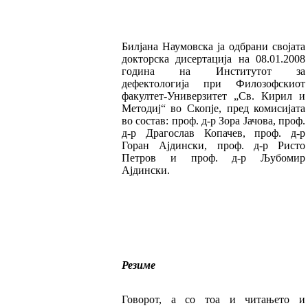
Билјана Наумовска ја одбрани својата
док­тор­ска дисертација на 08.01.2008
година на Инсти­ту­тот за
дефектологија при Филозофскиот
факултет-Универзитет „Св. Кирил и
Методиј“ во Скопје, пред комисијата
во состав: проф. д-р Зо­ра Јачова, проф.
д-р Драгослав Копачев, проф. д-р
Горан Ајдински, проф. д-р Ристо
Петров и проф. д-р Љубомир
Ајдински.
Резиме
Говорот, а со тоа и читањето и