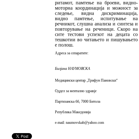
ритамот, памтење на броеви, видно-
мо­торна координација и можност за
следење, видна дискриминација,
видно памтење, испи­ту­вање на
речникот, слушна анализа и синтеза и
повторување на реченици. Скоро на
сите тес­то­ви успехот на децата со
тешкотии во чита­ње­то и пишувањето
е полош.
Адреса за сепаратите:
Билјана НАУМОВСКА
Медицински центар „Трифун Пановски“
Оддел за ментално здравје
Партизанска бб, 7000 Битола
Република Македонија
e
-
mail
:
naumovskab
@
yahoo
.
com