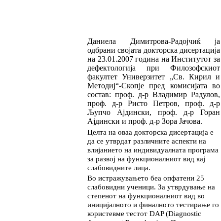
Даниела Димитрова
-
Радојчиќ
ја
одбрани своја
та докто
р­
ска дисертација
на
23.01.2007
година на Инс
ти
тутот за
дефектологија при Филозоф
ски
от
факултет Универзитет
„
Св.
Кирил и
М
е
то
диј
“
-Скопје
пред
комисијата во
состав:
проф. д-р Владимир Радулов,
проф. д-р Ристо Пет­ров, проф. д-р
Љупчо Ајдински, проф. д-р Го­ран
Ајдински и проф. д-р Зора Јачова
.
Целта на оваа докторска дисертација е
да се ут­вр­дат различните аспекти на
влијанието на ин­ди­ви­дуалната програма
за развој на функцио
нал
­ни­от вид кај
слабовидните лица.
Во истра
жува
њето беа опфатени 25
слабовид­ни уче­ни
ци. За утврду­ва­ње на
степенот на функ­­ционал
ни
от вид во
ини­цијалното и фи­нал­но­то тес
ти
ра
ње го
користевме тестот DAP (Diagnostic