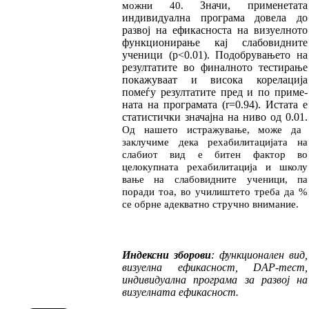
Значи, применетата
можни 40.
индивидуална програма до­
ве
ла до
развој на ефикасноста на визуелното
функ
цио
ни
ра
ње кај слабовидните
ученици
(
p<0.01
). По
до
бру
вањето на
резулта
ти
те во фи
нал
ното тес
тирање
покажуваат и висока к
оре­ла­
ција
помеѓу резултатите пред и по приме­
на­та на програмата (r=0.94). Истата е
статистички зна
чај
на на ниво од 0.01.
Од нашето истражување, може да
заклучиме де
ка рехабил
и
тацијата на
слабиот вид е битен фактор во
целокупната рехабилитација и шко
лу
вање на слабовидните ученици, па
поради тоа, во учи
лиш
тето треба да
%
се обрне адек
ват
но стручно вни
мание.
Индексни зборови
:
функционален вид,
визу
ел
на ефикасност,
DAP-тест,
индивидуална про
гра
ма
за развој на
визуелната ефикасност.