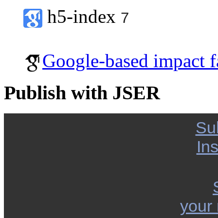
h5-index
7
Google-based impact f
Publish with JSER
Su
Ins
your