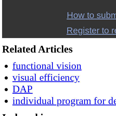
How to subm
Register to r
Related Articles
functional vision
visual efficiency
DAP
individual program for de