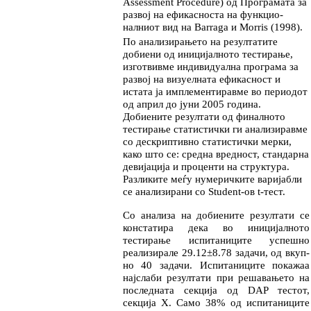
Assess
ment Procedure) од Програ­ма­та за
развој на ефикасноста на функ­цио­
налниот вид на Bar­raga и Morris (1998).
По анализирањето на резултатите
добиени од ини­
ци­јал­ното тестирање,
изготвивме индиви­ду­ал­на програма за
развој на визуелната ефи­кас­ност и
истата ја имплементиравме во пе
ри
о
дот
од април до јуни 2005 година.
Добиените ре­
зул­та­ти од финалното
тестирање статис
тич
ки ги анализиравме
со дескриптивно статис
тич
ки мер­ки,
како што се: средна вредност, стандарна
де­ви­јација и проценти на структура.
Разликите меѓу нумеричките варијабли
се ана
ли
зирани со Student-ов t-тест.
Со анализа на добиените резултати се
конс
та
ти
ра дека во иницијалното
тестирање испита
ни
ците ус
­пешно
реализирале 29.12±8.78 за
да
чи, од вкуп­
но 40 задачи. Испитаниците пока
жаа
нај­сла­би резултати при решавањето на
последната секција од DAP тестот,
секција Х. Само 38% од ис­питаниците