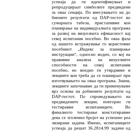
успеаја да ги иден
ти
фикуваат и
репродуцираат симболите пред
ви
дени
за оваа сек­ција. По внесувањето на до
биените резултати од DAP-тестот во
сумарната табела, пристапивме кон
планирање на инди
ви
дуалната програма
за развој на визуелната ефикасност кај
секој испи­та­ник посебно. Во оваа фаза
од нашето истра­жу­ва­ње го корис
тев
ме
посебниот
„
Индекс за плани
ра
ње
инструк
ции
“
, односно водич, со кој на
пра­вив­ме анали
за на визуелните
способности на се­кој испита
ник
посебно, но воедно ги утвр
див
ме и
лекции
те кои треба да се планираат при
изгот­ву­ва­ње
то на оваа програма. Значи,
лекциите започ­нав
ме да ги применуваме
врз
основа на до
бие
ни
те резултати од
DAP-тестот.
По спроведу
ва
њето на
предвидените лекции, повторно ги
тестирав
ме испитаниците. Во
финалното тести
ра
ње кон
с
та
ти
равме
дека се зголемил бројот на ус
пешно реа
лизирани задачи. Имено, испитани
ци
те
успеаја да решат 36.28±4.99 задачи од