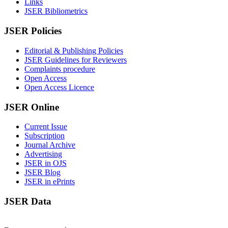
Links
JSER Bibliometrics
JSER Policies
Editorial & Publishing Policies
JSER Guidelines for Reviewers
Complaints procedure
Open Access
Open Access Licence
JSER Online
Current Issue
Subscription
Journal Archive
Advertising
JSER in OJS
JSER Blog
JSER in ePrints
JSER Data