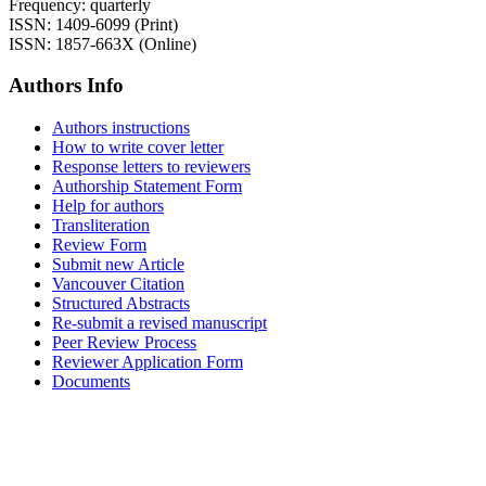
Frequency: quarterly
ISSN: 1409-6099 (Print)
ISSN: 1857-663X (Online)
Authors Info
Authors instructions
How to write cover letter
Response letters to reviewers
Authorship Statement Form
Help for authors
Transliteration
Review Form
Submit new Article
Vancouver Citation
Structured Abstracts
Re-submit a revised manuscript
Peer Review Process
Reviewer Application Form
Documents