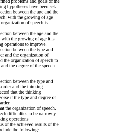
fined problems and goals of the
wing hypotheses have been set:
ection between the age and the
ech: with the growing of age
organization of speech is
ection between the age and the
 with the growing of age it is
ng operations to improve.
nection between the type and
der and the organization of
ed the organization of speech to
e and the degree of the speech
nection between the type and
sorder and the thinking
pected that the thinking
worse if the type and degree of
arder.
hat the organization of speech,
ech difficulties to be narrowly
king operations.
s of the achieved results of the
clude the following: