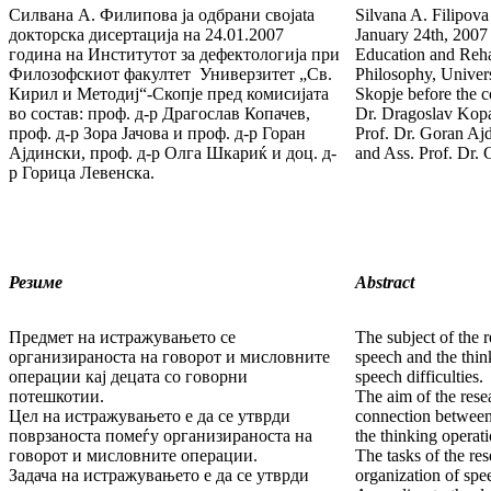
Силвана А. Филипова ja одбрани својata
Silvana A. Filipova
докторска дисертација на 24.01.2007
January 24th, 2007 a
година на Институтот за дефектологија при
Education and Rehab
Филозофскиот факултет Универзитет „Св.
Philosophy, Univer
Кирил и Методиј“-Скопје пред комисијата
Skopje before the c
во состав: проф. д-р Драгослав Копачев,
Dr. Dragoslav Kopa
проф. д-р Зора Јачова и проф. д-р Горан
Prof. Dr. Goran Ajd
Ајдински, проф. д-р Олга Шкариќ и доц. д-
and Ass. Prof. Dr.
р Горица Левенска.
Резиме
Abstract
Предмет на истражувањето се
The subject of the r
организираноста на говорот и мисловните
speech and the thin
операции кај децата со говорни
speech difficulties.
потешкотии.
The aim of the resea
Цел на истражувањето е да се утврди
connection between
поврзаноста помеѓу организираноста на
the thinking operat
говорот и мисловните операции.
The tasks of the res
Задача на истражувањето е да се утврди
organization of spe