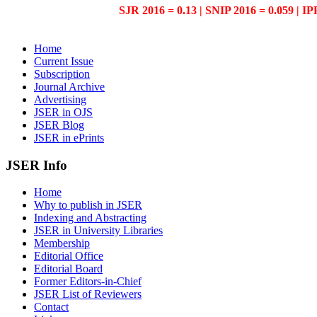
SJR 2016 = 0.13 | SNIP 2016 = 0.059 | IP
Home
Current Issue
Subscription
Journal Archive
Advertising
JSER in OJS
JSER Blog
JSER in ePrints
JSER Info
Home
Why to publish in JSER
Indexing and Abstracting
JSER in University Libraries
Membership
Editorial Office
Editorial Board
Former Editors-in-Chief
JSER List of Reviewers
Contact