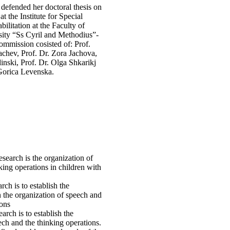
 defended her doctoral thesis on
t the Institute for Special
ilitation at the Faculty of
sity “Ss Cyril and Methodius”-
ommission cosisted of: Prof.
chev, Prof. Dr. Zora Jachova,
inski, Prof. Dr. Olga Shkarikj
 Gorica Levenska.
esearch is the organization of
king operations in children with
rch is to establish the
 the organization of speech and
ions
earch is to establish the
ech and the thinking operations.