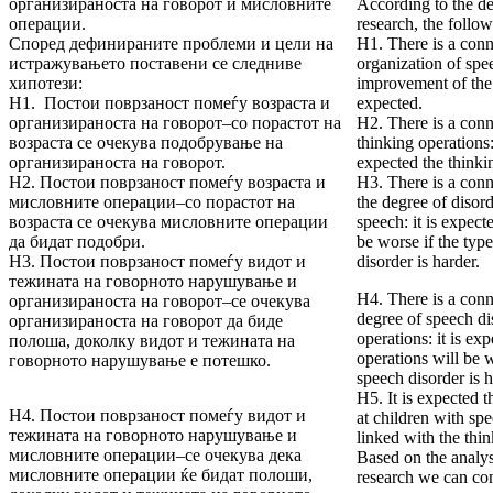
организираноста на говорот и мисловните
According to the de
операции.
research, the follo
Според дефинираните проблеми и цели на
H1. There is a conn
истражувањето поставени се следниве
organization of spe
хипотези:
improvement of the 
H1. Постои поврзаност помеѓу возраста и
expected.
организираноста на говорот–со порастот на
H2. There is a conn
возраста се очекува подобрување на
thinking operations:
организираноста на говорот.
expected the thinki
H2. Постои поврзаност помеѓу возраста и
H3. There is a con
мисловните операции–со порастот на
the degree of disor
возраста се очекува мисловните операции
speech: it is expect
да бидат подобри.
be worse if the typ
H3. Постои поврзаност помеѓу видот и
disorder is harder.
тежината на говорното нарушување и
H4. There is a con
организираноста на говорот–се очекува
degree of speech di
организираноста на говорот да биде
operations: it is ex
полоша, доколку видот и тежината на
operations will be 
говорното нарушување е потешко.
speech disorder is h
H5. It is expected t
H4. Постои поврзаност помеѓу видот и
at children with spe
тежината на говорното нарушување и
linked with the thin
мисловните операции–се очекува дека
Based on the analysi
мисловните операции ќе бидат полоши,
research we can con