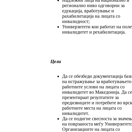
Надлежни лица на национално и
регионално ниво одговорни за
едукација, вработување и
рахабилитација на лицата со
инвалидност;
Универзитети кои работат на поле
инвалидитет и рехабилитација.
Цели
Да се обезбеди документација баз
на истражување за вработувањето
работните услови на лицата со
инвалидитет во Македонија. Да се
презентираат резултатите за
предизвиците и потребите во врск
работните места на лицата со
инвалидитет.
Да се подигне свесноста за значењ
на поврзаноста меѓу Универзитето
Организациите на лицата со