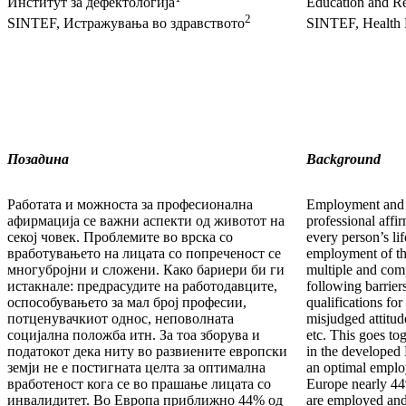
Институт за дефектологија
Education and Re
2
SINTEF, Истражувања во здравството
SINTEF, Health 
Позадина
Background
Работата и можноста за професионална
Employment and t
афирмација се важни аспекти од животот на
professional affi
секој човек. Проблемите во врска со
every person’s li
вработувањето на лицата со попреченост се
employment of the
многубројни и сложени. Како бариери би ги
multiple and com
истакнале: предрасудите на работодавците,
following barrier
оспособувањето за мал број професии,
qualifications for
потценувачкиот однос, неповолната
misjudged attitud
социјална положба итн. За тоа зборува и
etc. This goes tog
податокот дека ниту во развиените европски
in the developed 
земји не е постигната целта за оптимална
an optimal emplo
вработеност кога се во прашање лицата со
Europe nearly 44%
инвалидитет. Во Европа приближно 44% од
are employed and