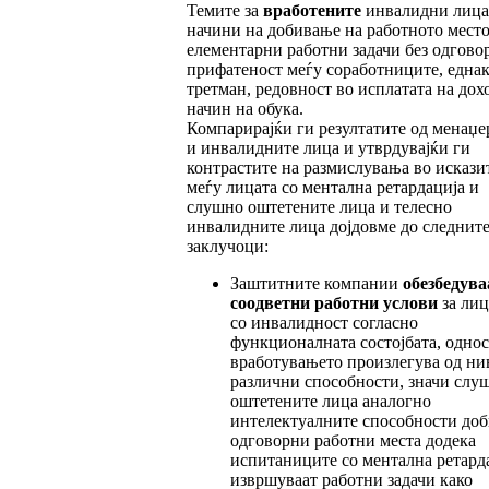
Темите за
вработените
инвалидни лица
начини на добивање на работното место
елементарни работни задачи без одговор
прифатеност меѓу соработниците, една
третман, редовност во исплатата на дох
начин на обука.
Компарирајќи ги резултатите од менаџе
и инвалидните лица и утврдувајќи ги
контрастите на размислувања во искази
меѓу лицата со ментална ретардација и
слушно оштетените лица и телесно
инвалидните лица дојдовме до следнит
заклучоци:
Заштитните компании
обезбедува
соод
вет
ни работни услови
за лиц
со инвалидност согласно
функционалната состојбата, одно
вработувањето произлегува од ни
различни способности, значи слу
оштетените лица аналогно
интелектуалните способности доб
одговорни работни места додека
испитаниците со ментална ретард
извршуваат работни задачи како