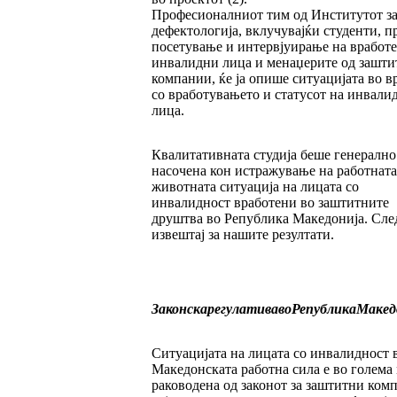
Професионалниот тим од Институтот з
дефектологија, вклучувајќи студенти, п
посетување и интервјуирање на вработ
инвалидни лица и менаџерите од зашти
компании, ќе ја опише ситуацијата во в
со вработувањето и статусот на инвали
лица.
Квалитативната студија беше генерално
насочена кон истражување на работната
животната ситуација на лицата со
инвалидност вработени во заштитните
друштва во Република Македонија. Сле
извештај за нашите резултати.
Законска
регулатива
во
Република
Макед
Ситуацијата на лицата со инвалидност 
Македонската работна сила е во голема
раководена од законот за заштитни ком