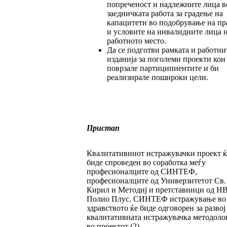
попреченост и надлежните лица в
заедничката работа за градење на
капацитети во подобрување на пр
и условите на инвалидните лица 
работното место.
Да се подготви рамката и работни
изданија за поголеми проекти кои
поврзале партиципиентите и би
реализирале пошироки цели.
Пристап
Квалитативниот истражувачки проект ќ
биде спроведен во соработка меѓу
професионалците од СИНТЕФ,
професионалците од Универзитетот Св.
Кирил и Методиј и претставници од Н
Полио Плус. СИНТЕФ истражување во
здравството ќе биде одговорен за развој
квалитативната истражувачка методоло
во проектот (2).