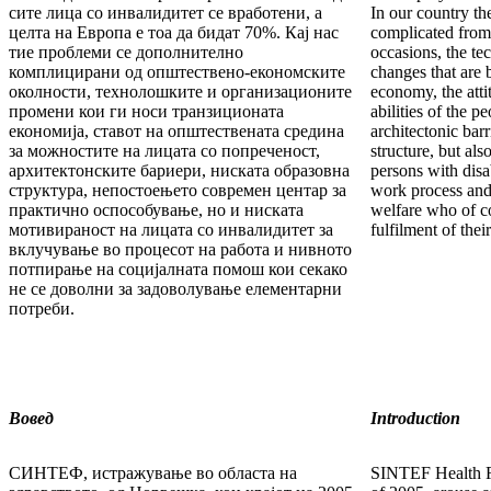
сите лица со инвалидитет се вработени, а
In our country th
целта на Европа е тоа да бидат 70%. Кај нас
complicated from
тие проблеми се дополнително
occasions, the te
комплицирани од општествено-економските
changes that are 
околности, технолошките и организационите
economy, the atti
промени кои ги носи транзиционата
abilities of the pe
економија, ставот на општествената средина
architectonic barr
за можностите на лицата со попреченост,
structure, but als
архитектонските бариери, ниската образовна
persons with disa
структура, непостоењето современ центар за
work process and 
практично оспособување, но и ниската
welfare who of c
мотивираност на лицата со инвалидитет за
fulfilment of the
вклучување во процесот на работа и нивното
потпирање на социјалната помош кои секако
не се доволни за задоволување елементарни
потреби.
Вовед
Introduction
СИНТЕФ, истражување во областа на
SINTEF Health R