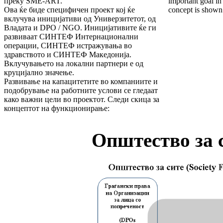
преку SME-ART.
important goal in 
Ова ќе биде специфичен проект кој ќе
concept is shown 
вклучува иницијативи од Универзитетот, од
Владата и DPO / NGO. Иницијативите ќе ги
развиваат СИНТЕФ Интернационални
операции, СИНТЕФ истражувања во
здравството и СИНТЕФ Македонија.
Вклучувањето на локални партнери е од
круцијално значење.
Развивање на капацитетите во компаниите и
подобрување на работните услови се гледаат
како важни цели во проектот. Следи скица за
концептот на функционирање:
Општество за с