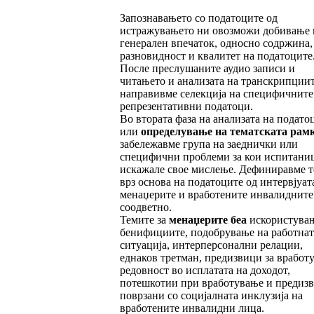
Запознавањето со податоците од
истражувањето ни овозможи добивање 
генерален впечаток, односно содржина,
разновидност и квалитет на податоците
После преслушаните аудио записи и
читањето и анализата на транскрипции
направивме селекција на специфичните
репрезентативни податоци.
Во втората фаза на анализата на подато
или
оп
ределување
на
тематската
рам
забележавме група на заеднички или
специфични проблеми за кои испитани
искажале свое мислење. Дефиниравме 
врз основа на податоците од интервјуат
менаџерите и вработените инвалидните
соодветно.
Темите за
менаџерите беа
искористува
бенифициите, подобрување на работнат
ситуација, интерперсонални релации,
еднаков третман, предизвици за вработ
редовност во исплатата на доходот,
потешкотии при вработување и предиз
поврзани со социјалната инклузија на
вработените инвалидни лица.