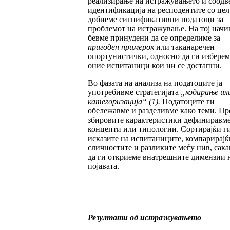
реализирање на истражувањето и соодв
идентификација на респодентите со цел
добиеме сигнификативни податоци за
проблемот на истражување. На тој начи
бевме принудени да се определиме за
пригоден примерок
или таканаречен
опортунистички, односно да ги изберем
оние испитаници кои ни се достапни.
Во фазата на анализа на податоците ја
употребивме стратегијата
„
кодирање ил
категори
за
ци
ја
“
(1).
Податоците ги
обележавме и разделивме како теми. Пр
збировите карактеристики дефиниравм
концепти или типологии. Сортирајќи г
исказите на испитаниците, компарирајќ
сличностите и разликите меѓу нив, сак
да ги откриеме внатрешните димензии 
појавата.
Резултати од истражувањето