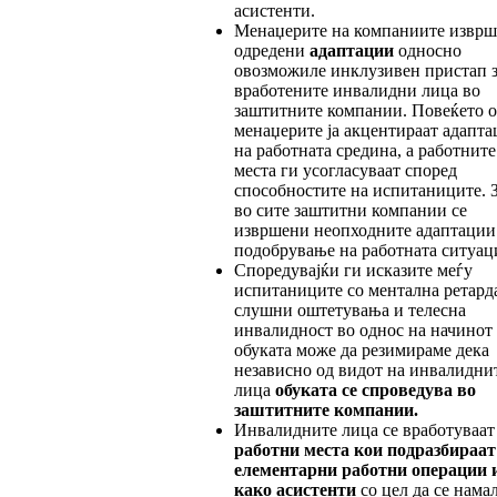
асистенти.
Менаџерите на компаниите изврш
одредени
адаптации
односно
овозможиле инклузивен пристап з
вработените инвалидни лица во
заштитните компании. Повеќето о
менаџерите ја акцентираат адапта
на работната средина, а работните
места ги усогласуваат според
способностите на испитаниците. 
во сите заштитни компании се
извршени неопходните адаптации
подобрување на работната ситуаци
Споредувајќи ги исказите меѓу
испитаниците со ментална ретарда
слушни оштетувања и телесна
инвалидност во однос на начинот
обуката може да резимираме дека
независно од видот на инвалидни
лица
обуката се спроведува во
заштитните компании.
Инвалидните лица се вработуваат
работни места кои подразбираат
елементарни ра
бот
ни операции 
како асистенти
со цел да се нама