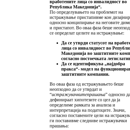
вработените ли
ца со инвалидност во
Република Македо
ни
ја
“
.
По определувањето на проблемот на
истражување пристапивме кон дизајни
односно конципирање на неговите дим
и пристапот. Во оваа фаза беше неопход
се определат целите на истражување:
Да се утврди статусот на вработ
лица со инвалидност во Републи
Македонија во заштитните ком
согласно пос
то
еч
ката легислати
Да се идентификува
„
најдобра
пракса
“
- мо
дел на функционира
заштитните компании.
Во оваа фаза од истражувањето беше
неопходно да се утврдат и
“
истражувачките
прашања
”
односно да
дефинираат хипотезите со цел да ја
определиме рамката за анализа и
интерпретација на податоците. Значи,
согласно поставените цели на истражу
ги поставивме следниве истражувачки
прашања: