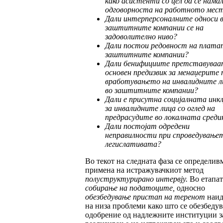
како асис
тен
ти со цел да се нама
одговорноста на ра
бот
ното мес
Дали интерперсоналните односи 
заш
тит
ните компании се на
задовол
ително
ни
во?
Дали постои редовн
о
ст на плата
заш
тит
ните компании?
Дали бенифициите претставуваа
основен предизвик за менаџерите 
вработу
ва
њето на инвалидните л
во заштитните ком
п
ании?
Дали е присутна социјалната инкл
за ин
ва
лидните лица со оглед на
предрасу
ди
те во локалната среди
Дали постојат одредени
неправилности при спроведување
легислативата?
Во текот на следната фаза се определивм
примена на истражувачкиот метод
полуструк
тур
и
ра
но интервју
.
Во етапат
собирање на пода
то
ците
,
односно
обезбедување пристап на те
ре
нот
наид
на низа проблеми како што се обезбеду
одобрение од надлежните институции з