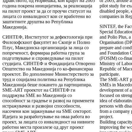
здравството, од Норвешка, кон крајот на 2005
of 2005, arouse an
година покрена иницијатива, за реализација
pilot study for ex
на пилот проект за да се проучи статусот на
disabled people, 
лицата со инвалидност кои се вработени во
companies in Rep
заштитните друштва во Република
SINTEF, the Facul
Македонија.
Special Education
СИНТЕФ, Институтот за дефектологија при
and Polio Plus, 
Филозофскиот факултет во Скопје и Полио
Organisation (DP
Плус, Македонска организација за лица со
prepare and cond
попреченост, формираа работна група за
and Foundation 
подготвување и спроведување на пилот
(FOSIM) co-financ
студијата. СИНТЕФ и Фондацијата Отворено
Ministry of Labou
Општество на Македонија го ко-финансираа
Republic of Mace
проектот. Во дополнение Министерството за
participate.
труд и социјална политика на Република
The SME-ART pro
Македонија беше покането да партиципира.
SMEs in Macedoni
SME-ART проектот на СИНТЕФ ги
development of a
поддржува SME во Македонија со
focused on stren
способност за градење и развој на применети
idea of elaboratin
истражувачки и развојни способности,
persons with disa
насочени кон зајакнување на SME секторот.
from a company 
Идејата за разработување на оваа работа во
project.
проект, за лицата со инвалидност на нивните
Building capacit
работни места произлезе од друг проект
improving the wo