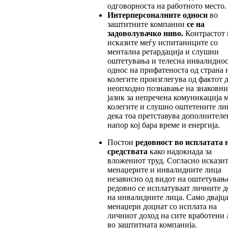
одговорноста на работното место.
Интерперсоналните односи
во
заштитните компании
се на
задоволувачко ниво.
Контрастот 
исказите меѓу испитаниците со
ментална ретардација и слушни
оштетувања и телесна инвалиднос
однос на прифатеноста од страна 
колегите произглегува од фактот д
неопходно познавање на знаковни
јазик за непречена комуникација 
колегите и слушно оштетените ли
дека тоа претставува дополнителе
напор кој бара време и енергија.
Постои
редовност во исплатата 
средствата
како надокнада за
вложениот труд. Согласно исказит
менаџерите и инвалидните лица
независно од видот на оштетувањ
редовно се исплатуваат личните 
на инвалидните лица. Само двајц
менаџери доцнат со исплата на
личниот доход на сите вработени 
во заштитната компанија.