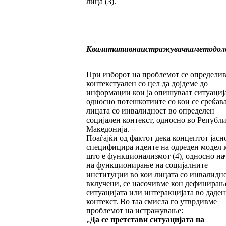
лица (3).
Квалитативна
истражувачка
методол
При изборот на проблемот се определив
контекстуален со цел да дојдеме до
информации кои ја опишуваат ситуациј
односно потешкотиите со кои се среќав
лицата со инвалидност во определен
социјален контекст, односно во Републ
Македонија.
Поаѓајќи од фактот дека концептот јасн
специфицира идеите на одреден модел 
што е функционализмот (4), односно на
на функционирање на социјалните
институции во кои лицата со инвалидно
вклучени, се насочивме кон дефинирањ
ситуацијата или интеракцијата во даде
контекст. Во таа смисла го утврдивме
проблемот на истражување:
„
Да се претстави ситуацијата на