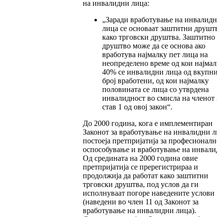
на инвалидни лица:
„Заради вработување на инвалид
лица се основаат заштитни друшт
како трговски друштва. Заштитно
друштво може да се основа ако
вработува најмалку пет лица на
неопределено време од кои најмал
40% се инвалидни лица од вкупн
број вработени, од кои најмалку
половината се лица со утврдена
инвалидност во смисла на членот 
став 1 од овој закон“.
До 2000 година, кога е имплементиран
Законот за вработување на инвалидни л
постоеја претпријатија за професионалн
оспособување и вработување на инвали
Од средината на 2000 година овие
претпријатија се пререгистрираа и
продолжија да работат како заштитни
трговски друштва, под услов да ги
исполнуваат погоре наведените услови
(наведени во член 11 од Законот за
вработување на инвалидни лица).