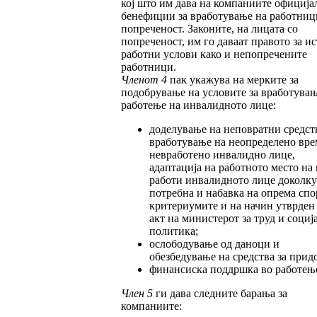
кој што им дава на компаниите официја
бенефиции за вработување на работниц
попреченост. Законите, на лицата со
попреченост, им го даваат правото за и
работни услови како и непопречените
работници.
Членот 4
пак укажува на мерките за
подобрување на условите за вработувањ
работење на инвалидното лице:
доделување на неповратни средств
вработување на неопределено вре
невработено инвалидно лице,
адаптација на работното место на 
работи инвалидното лице доколку 
потребна и набавка на опрема спо
критериумите и на начин утврден
акт на министерот за труд и социј
политика;
ослободување од даноци и
обезбедување на средства за прид
финансиска поддршка во работењ
Член 5
ги дава следните барања за
компаниите: