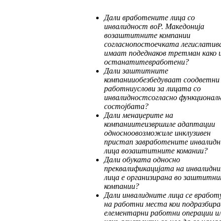
Дали
вработените
лица
со
инвалидност
во
Р
.
Македонија
во
заштитните
компании
со
глас
но
постоечката
легислатив
имаат
по
д
ед
наков
третман
како
останатите
вра
бо
тени
?
Дали
заштитните
компании
обезбедуваат
соод
ветни
работни
услови
за
лицата
со
ин
ва
лидност
согласно
функционал
сос
тој
бата
?
Дали
менаџерите
на
компаниите
извршиле
адаптации
односно
овозможиле
инклузи
вен
пристап
за
вработените
инвалидн
ли
ца
во
заштитните
комании
?
Дали обуката односно
преквалификаци
ја
та на инвалидн
лица е организирана во заш
тит
ни
компании?
Дали инвалидните лица се врабо
на работни места кои подразбир
елемен
тар
ни работни операции и