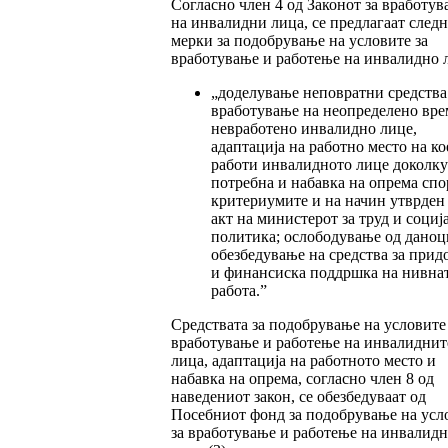
Согласно член 4 од Законот за вработув
на инвалидни лица, се предлагаат след
мерки за подобрување на условите за
вработување и работење на инвалидно 
„доделување неповратни средства
вработување на неопределено вре
невработено инвалидно лице,
адаптација на работно место на ко
работи инвалидното лице доколку 
потребна и набавка на опрема спо
критериумите и на начин утврден
акт на министерот за труд и социј
политика; ослободување од даноц
обезбедување на средства за прид
и финансиска поддршка на нивна
работа.”
Средствата за подобрување на условите 
вработување и работење на инвалиднит
лица, адаптација на работното место и
набавка на опрема, согласно член 8 од
наведениот закон, се обезбедуваат од
Посебниот фонд за подобрување на усл
за вработување и работење на инвалидн