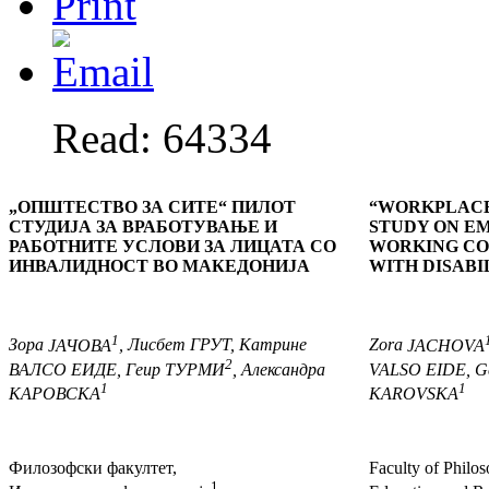
Read: 64334
„
ОПШТЕСТВО ЗА СИТЕ
“
ПИЛОТ
“
WORKPLACE
СТУДИЈА
ЗА ВРАБОТУВАЊЕ И
STUDY ON E
РАБОТНИТЕ
УСЛОВИ ЗА ЛИЦАТА СО
WORKING CO
ИНВАЛИДНОСТ ВО МАКЕДОНИЈА
WITH DISABI
1
Зора
ЈАЧОВА
, Лисбет
ГРУТ
, Катрине
Zora
JACHOVA
2
ВАЛСО ЕИДЕ
, Геир
ТУРМИ
, Александра
VALSO EIDE
, G
1
1
КАРОВСКА
KAROVSKA
Филозофски факултет,
Faculty of Philo
1