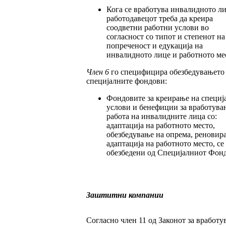
Кога се вработува инвалидното л
работодавецот треба да креира
соодветни работни услови во
согласност со типот и степенот на
попреченост и едукација на
инвалидното лице и работното ме
Член 6
го специфицира обезбедувањето
специјалните фондови:
Фондовите за креирање на специј
услови и бенефиции за вработува
работа на инвалидните лица со:
адаптација на работното место,
обезбедување на опрема, реновир
адаптација на работното место, се
обезбедени од Специјалниот Фонд
Заштитни компании
Согласно член 11 од Законот за вработу