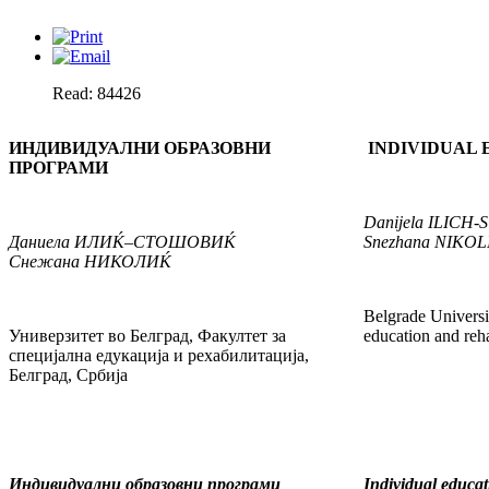
Read: 84426
ИНДИВИДУАЛНИ ОБРАЗОВНИ
INDIVIDUAL
ПРОГРАМИ
Danijela
ILICH-
Даниела
ИЛИ
Ќ
–СТОШОВИ
Ќ
Snezhana
NIKOL
Снежана
НИКОЛИ
Ќ
Belgrade Universit
Универзитет во Белград, Факултет за
education and reha
специјална едукација и рехабилитација,
Белград, Србија
Индивидуални образовни програми
Individual educa