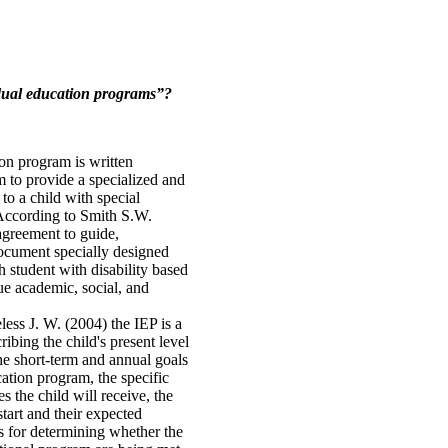
dual education programs”?
on program is written
 to provide a specialized and
 to a child with special
According to Smith S.W.
agreement to guide,
document specially designed
ch student with disability based
ue academic, social, and
ess J. W. (2004) the IEP is a
ribing the child's present level
he short-term and annual goals
cation program, the specific
s the child will receive, the
start and their expected
s for determining whether the