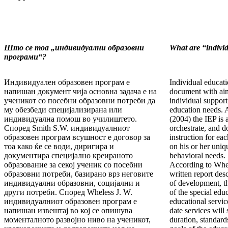
Ш
то се тоа
„
индивидуални образовни
What are “indivi
програми
“
?
Индивидуален образовен програм е
Individual educati
напишан документ чија основна задача е на
document with aim
ученикот со посебни образовни потреби да
individual support
му обезбеди специјализирана или
education needs. 
индивидуална помош во училиштето.
(2004) the IEP is 
Според Smith S.W. индивидуалниот
orchestrate, and 
образовен програм всушност е договор за
instruction for ea
тоа како ќе се води, диригира и
on his or her uniq
документира специјално креираното
behavioral needs.
образование за секој ученик со посебни
According to Whel
образовни потреби, базирано врз неговите
written report desc
индивидуални образовни, социјални и
of development, t
други потреби. Според Wheless J. W.
of the special edu
индивидуалниот образовен програм е
educational service
напишан извештај во кој се опишува
date services will 
моменталното развојно ниво на ученикот,
duration, standard