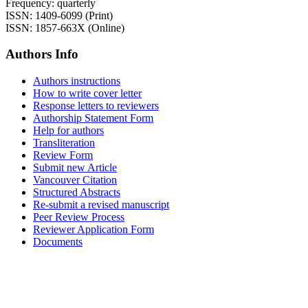
Frequency: quarterly
ISSN: 1409-6099 (Print)
ISSN: 1857-663X (Online)
Authors Info
Authors instructions
How to write cover letter
Response letters to reviewers
Authorship Statement Form
Help for authors
Transliteration
Review Form
Submit new Article
Vancouver Citation
Structured Abstracts
Re-submit a revised manuscript
Peer Review Process
Reviewer Application Form
Documents