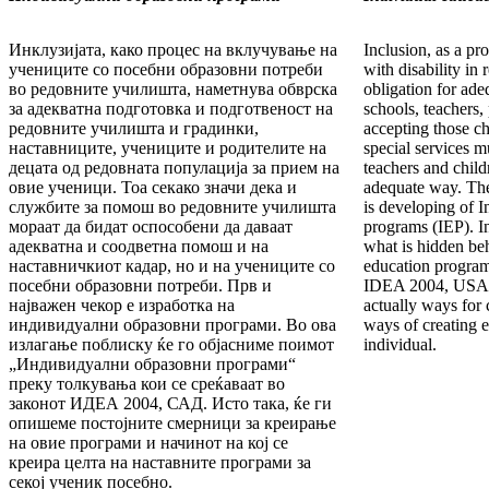
Инклузијата, како процес на вклучување на
Inclusion, as a pro
учениците со посебни образовни потреби
with disability in
во редовните училишта, наметнува обврска
obligation for ade
за адекватна подготовка и подготвеност на
schools, teachers, 
редовните училишта и градинки,
accepting those chi
наставниците, учениците и родителите на
special services m
децата од редовната популација за прием на
teachers and childr
овие ученици. Тоа секако значи дека и
adequate way. The
службите за помош во редовните училишта
is developing of I
мораат да бидат оспособени да даваат
programs (IEP). In
адекватна и соодветна помош и на
what is hidden be
наставничкиот кадар, но и на учениците со
education program
посебни образовни потреби. Прв и
IDEA 2004, USA. 
најважен чекор е изработка на
actually ways for
индивидуални образовни програми. Во ова
ways of creating e
излагање поблиску ќе го објасниме поимот
individual.
„Индивидуални образовни програми“
преку толкувања кои се среќаваат во
законот ИДЕА 2004, САД. Исто така, ќе ги
опишеме постојните смерници за креирање
на овие програми и начинот на кој се
креира целта на наставните програми за
секој ученик посебно.