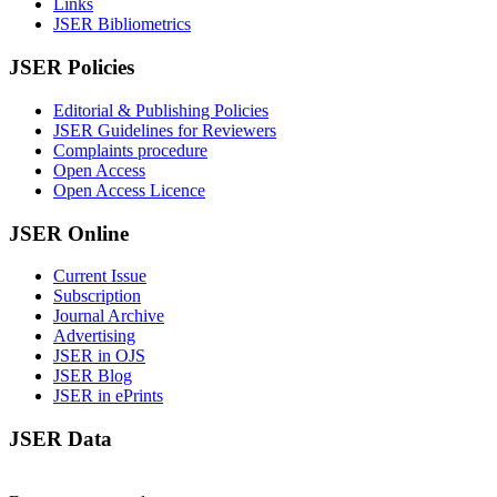
Links
JSER Bibliometrics
JSER Policies
Editorial & Publishing Policies
JSER Guidelines for Reviewers
Complaints procedure
Open Access
Open Access Licence
JSER Online
Current Issue
Subscription
Journal Archive
Advertising
JSER in OJS
JSER Blog
JSER in ePrints
JSER Data