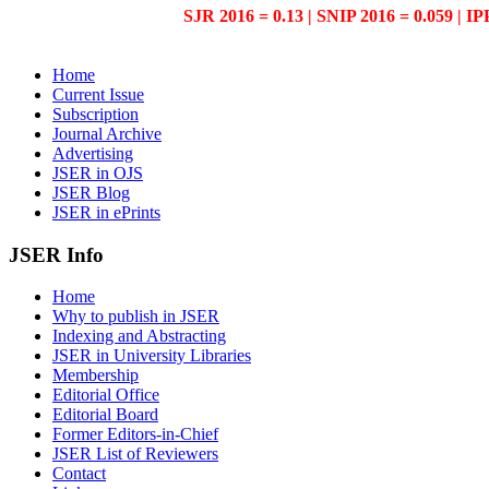
SJR 2016 = 0.13 | SNIP 2016 = 0.059 | IP
Home
Current Issue
Subscription
Journal Archive
Advertising
JSER in OJS
JSER Blog
JSER in ePrints
JSER Info
Home
Why to publish in JSER
Indexing and Abstracting
JSER in University Libraries
Membership
Editorial Office
Editorial Board
Former Editors-in-Chief
JSER List of Reviewers
Contact