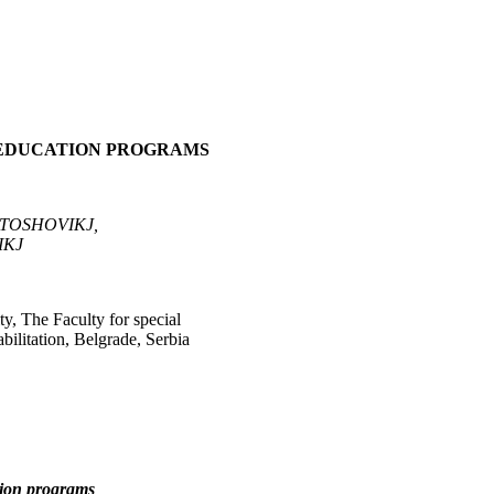
 EDUCATION PROGRAMS
STOSHOVI
КЈ,
I
КЈ
y, The Faculty for special
bilitation, Belgrade, Serbia
tion programs