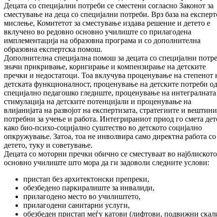
Децата со специјални потреби се сместени согласно Законот за
сместување на деца со специјални потреби. Врз база на експерт
мислење, Комитетот за сместување издава решение и детето е
вклучено во редовно основно училиште со прилагодена
имплементација на образовна програма и со дополнителна
образовна експертска помош.
Дополнителна специјална помош за децата со специјални потр
значи прикривање, коригирање и компензирање на детските
пречки и недостатоци. Тоа вклучува проценување на степенот 
детската функционалност, проценување на детските потреби о
специјално педагошко гледиште, проценување на интегралната
стимулација на детските потенцијали и проценување на
влијанијата на развојот на експертизата, стратегиите и вештини
потребни за учење и работа. Интегрираниот приод го смета дет
како био-психо-социјално суштество во детското социјално
опкружување. Затоа, тоа не инволвира само директна работа со
детето, туку и советување.
Децата со моторни пречки обично се сместуваат во најблиското
основно училиште што мора да ги задоволи следните услови:
пристап без архитектонски препреки,
обезбедено паркиралиште за инвалиди,
прилагодено место во училиштето,
прилагодени санитарни услуги,
обезбеден пристап меѓу катови (лифтови, подвижни скали