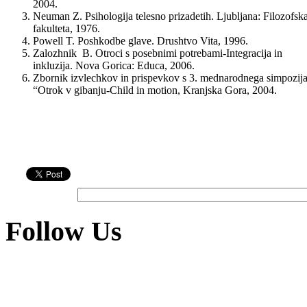
2004.
Neuman Z. Psihologija telesno prizadetih. Ljubljana: Filozofsk
fakulteta, 1976.
Powell T. Poshkodbe glave. Drushtvo Vita, 1996.
Zalozhnik B. Otroci s posebnimi potrebami-Integracija in
inkluzija. Nova Gorica: Educa, 2006.
Zbornik izvlechkov in prispevkov s 3. mednarodnega simpozij
“Otrok v gibanju-Child in motion, Kranjska Gora, 2004.
Follow Us