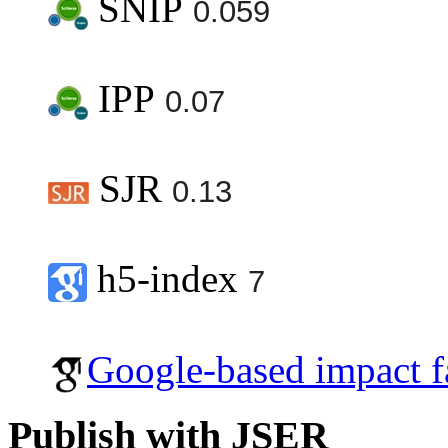
SNIP
0.059
IPP
0.07
SJR
0.13
h5-index
7
Google-based impact f
Publish with JSER