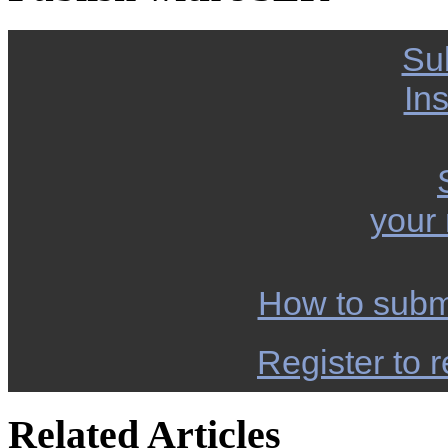
Su
Ins
your
How to subm
Register to r
Related Articles