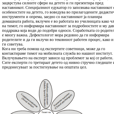
зацврстува силните сфери на детето и ги презентира пред
наставникот. Специјалниот едукатор го запознава наставникот 
особеностите на детето, го воведува во прилагодените дидакти
инструменти и опрема, заедно со наставникот ја планира
домашната работа, вклучен е во работата во училницата како ч
на тимот, го информира наставникот за подробностите и му дав
поддршка која води до подобри односи. Соработката со родите
е многу важна. Дефектологот мора редовно да ги информира
родителите и да ги вклучи во тековниот работен процес, како и
ги советува.
Кога ни треба помош од експертите советници, може да го
контактираме тимот на мобилната служба во нашиот институт.
Вклучувањето на експерт зависи од проблемот за кој се работи.
Сите експерти го третираат детето од нивно стручно гледиште 
придонесуваат за постигнување на општата цел.