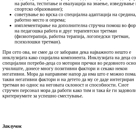
на работа, теститање и евалуација на знаење, изведување 
спортско образование);
советување во врска со специјална адаптација на средина
работно место и опрема;
имплементирање на дополнителна стручна помош во фо
на педагошка работа и друг терапевтски третман
(физиотерапија, работна терапија, логопедски третман,
психолошки третман).
При сето ова, не смее да се заборави дека најважното нешто е
инклузијата како социјална компонента. Инклузијата на деца со
специјални потреби-деца со моторни пречки во редовното осн
училиште, донесе многу позитивни фактори и секако некои
негативни. Мора да направиме напор да има што е можно пома
такви негативни фактори и на детето да му се даде интегриран
третман во однос на неговата склоност и способности. Сиот
стручен персонал мора да работи како тим и така ќе ги задовол
критериумите за успешно сместување.
Заклучок