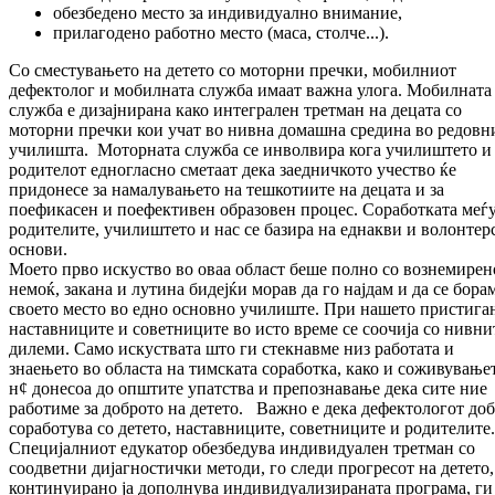
обезбедено место за индивидуално внимание,
прилагодено работно место (маса, столче...).
Со сместувањето на детето со моторни пречки, мобилниот
дефектолог и мобилната служба имаат важна улога. Мобилната
служба е дизајнирана како интегрален третман на децата со
моторни пречки кои учат во нивна домашна средина во редовн
училишта. Моторната служба се инволвира кога училиштето и
родителот едногласно сметаат дека заедничкото учество ќе
придонесе за намалувањето на тешкотиите на децата и за
поефикасен и поефективен образовен процес. Соработката меѓ
родителите, училиштето и нас се базира на еднакви и волонтер
основи.
Моето прво искуство во оваа област беше полно со вознемирен
немоќ, закана и лутина бидејќи морав да го најдам и да се борам
своето место во едно основно училиште. При нашето пристига
наставниците и советниците во исто време се соочија со нивни
дилеми. Само искуствата што ги стекнавме низ работата и
знаењето во областа на тимската соработка, како и соживување
н¢ донесоа до општите упатства и препознавање дека сите ние
работиме за доброто на детето. Важно е дека дефектологот до
соработува со детето, наставниците, советниците и родителите.
Специјалниот едукатор обезбедува индивидуален третман со
соодветни дијагностички методи, го следи прогресот на детето,
континуирано ја дополнува индивидуализираната програма, ги