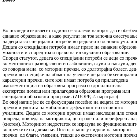
Во последните дваесет години се зголеми напорот да се обезбе
еднакво образование, а како резултат на тоа започна сместувањ
на децата со специјални потреби во редовното основно училиш
Децата со специјални потреби имаат право на еднакви образов
можности и според тоа и право на инклузивно образование.
Според статутот, децата со специјални потреби се деца со преч
во менталниот развој, слепи и слабовидни, глуви и наглуви, де
со говорна мана, со моторни пречки, со долготрајна болест, дец
пречки во специфична област на учење и деца со бихевиорални
карактерни пречки, сите кои имаат потреба од прилагодена
имплементација на образовна програма со дополнителна
експертска помош или прилагодена образовна програма или
специјални образовни програми. (ZUOPP, 2. параграф)
Во овој напис јас ќе се фокусирам посебно на децата со моторн
пречки и улогата на мобилниот дефектолог во основното
училиште. Децата со моторни пречки имаат наследна или стекн
повреда, повреда на моториката, централен или периферен апа
(систем). Моторниот недостаток се изразува во функционалнит
во пречките на движење. Постојат многу видови на моторни
пречки, од благи, умерени, тешки до екстремни моторни пречк