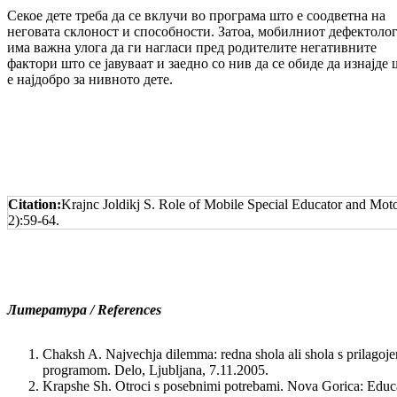
Секое дете треба да се вклучи во програма што е соодветна на
неговата склоност и способности. Затоа, мобилниот дефектоло
има важна улога да ги нагласи пред родителите негативните
фактори што се јавуваат и заедно со нив да се обиде да изнајде
е најдобро за нивното дете.
Citation:
Krajnc Joldikj S. Role of Mobile Special Educator and Mot
2):59-64.
Литература / References
Chaksh A. Najvechja dilemma: redna shola ali shola s prilagoj
programom. Delo, Ljubljana, 7.11.2005.
Krapshe Sh. Otroci s posebnimi potrebami. Nova Gorica: Educ