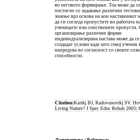
во неговото формирање. Тоа може да с
постигне со задавање различни тестови
знаење врз основа на кои наставникот 
да ги согледа пропустите во работата н
учениците или сопствените пропусти. 
организирање различни форми
индивидуализирана настава може да се
создадат услови каде што секој ученик 
напредува во согласност со своите созн
способности.
Citation:
Karikj BJ, Radovanovikj SV. Ho
Living Nature? J Spec Educ Rehab 2005; 6
Литература / References