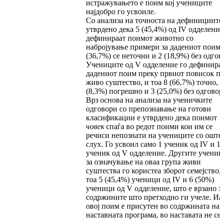
истражувањето е поим кој учениците
најдобро го усвоиле.
Со анализа на точноста на дефинициит
утврдено дека 5 (45,4%) од IV одделени
дефинираат поимот животно со
набројување примери за дадениот поим
(36,7%) се неточни и 2 (18,9%) без одго
Учениците од V одделение го дефинир
дадениот поим преку првиот повисок 
живо суштество, и тоа 8 (66,7%) точно,
(8,3%) погрешно и 3 (25,0%) без одгово
Врз основа на анализа на ученичките
одговори со препознавање на готови
класификации е утврдено дека поимот
човек
спаѓа во редот поими кои им се
речиси непознати на учениците со ошт
слух. Го усвоил само 1 ученик од IV и 
ученик од V одделение. Другите учени
за означување на оваа група живи
суштества го користеа зборот семејство
тоа 5 (45,4%) ученици од IV и 6 (50%)
ученици од V одделение, што е врзано 
содржините што претходно ги учеле. И
овој поим е присутен во содржината на
наставната програма, во наставата не с