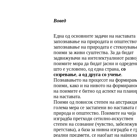
Вовед
Една од основните задачи на наставата
запознавање на природата и општество
запознавање на природата е стекнувањ
поими за живи суштества. За да бидат
задвижувачи на интелектуалниот развој
поимите мора да бидат јасни и одреден
што е условено, од една страна,
со
созревање
,
а од друга со учење
.
Познавањето на процесот на формирањ
поими, како и на нивото на формирано
на поимите е битно од аспект на план
на наставата.
Поими од повисок степен на апстракци
голема мера се застапени во наставата 
природа и општество. Поимите на чија
изградба претходи сетилно-искуствен
степен на сознание (чувство, забележу
претстава), а база за нивна изградба е г
реални предмети, се наоѓаат на најнизо