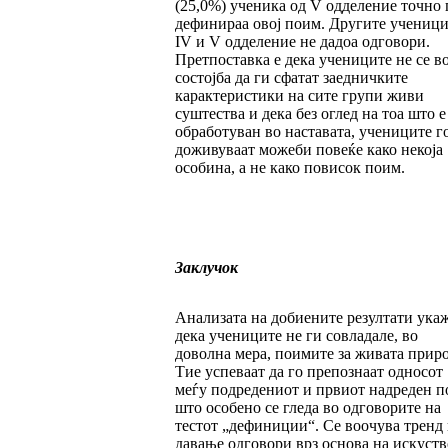
(25,0%) ученика од V одделение точно 
дефинираа овој поим. Другите ученици
IV и V одделение не дадоа одговори.
Претпоставка е дека учениците не се в
состојба да ги сфатат заедничките
карактеристики на сите групи живи
суштества и дека без оглед на тоа што е
обработуван во наставата, учениците г
доживуваат можеби повеќе како некоја
особина, а не како повисок поим.
Заклучок
Анализата на добиените резултати ука
дека учениците не ги совладале, во
доволна мера, поимите за живата приро
Тие успеваат да го препознаат односот
меѓу подредениот и првиот надреден п
што особено се гледа во одговорите на
тестот „дефиниции“. Се воочува тренд 
давање одговори врз основа на искуств