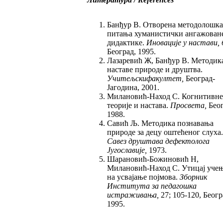
Банђур В. Отворена методолошка
питања хуманистички ангажован
дидактике.
Иновације у настави, 
Београд, 1995.
Лазаревић Ж, Банђур В. Методик
наставе природе и друштва.
Учитељски
факултет
,
Београд-
Јагодина, 2001.
Милановић-Наход С. Когнитивне
теорије и настава.
Просвета,
Беог
1988.
Савић Љ. Методика познавања
природе за децу оштећеног слуха.
Савез друштава дефектолога
Југославије,
1973.
Шарановић-Божиновић Н,
Милановић-Наход С. Утицај уче
на усвајање појмова.
Зборник
Института за педагошка
истраживања,
27; 105-120, Беогр
1995.