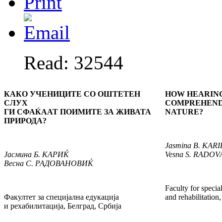
Read: 32544
КАКО УЧЕНИЦИТЕ СО ОШТЕТЕН
HOW HEARING
СЛУХ
COMPREHEND 
ГИ СФАЌААТ ПОИМИТЕ ЗА ЖИВАТА
NATURE?
ПРИРОДА?
Jasmina
B. KARI
Јасмина
Б.
КАРИЌ
Vesna
S. RADOV
Весна
С
.
РАДОВАНОВИЌ
Faculty for specia
Факултет за специјална едукација
and rehabilitation
и рехабилитација, Белград, Србија