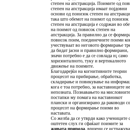
степен на апстракција. Поимите од пов
степен на апстракција имаат појдовни
основи од понизок степен на апстракци
така што обемот на поимот од понизок
степен на апстракција е содржан во об
на поимот од повисок степен на
апстракција. За правилно да се формир
повисок поим, поединечните поими ко
учествуваат во неговото формирање тр
да бидат јасни и правилно формирани,
значи потребно е да се совлада н¡ само
хоризонталното, туку и вертикалното
движење на поимите.
Благодарејќи на когнитивните теории
процесот на прибирање, обработка,
складирање и повикување на информа
кога е тоа потребно, за наставниците не
непозната. Познавањето на мисловнит
постапки му помага на наставникот
плански и организирано да раководи с
процесот на формирање поими во
наставата.
Со желба да се утврди како учениците 
оштетен слух ги сфаќаат поимите за
живата приро
да
, вршени се истражув