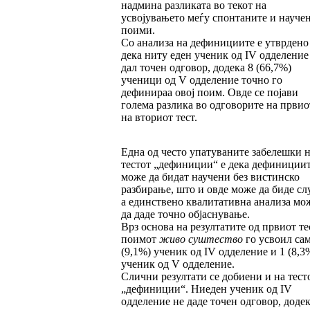
надмина разликата во текот на
усвојувањето меѓу спонтаните и науче
поими.
Со анализа на дефинициите е утврдено
дека ниту еден ученик од IV одделение
дал точен одговор, додека 8 (66,7%)
ученици од V одделение точно го
дефинираа овој поим. Овде се појави
голема разлика во одговорите на првио
на вториот тест.
Една од често упатуваните забелешки 
тестот „дефиниции“ е дека дефиниции
може да бидат научени без вистинско
разбирање, што и овде може да биде слу
а единствено квалитативна анализа мо
да даде точно објаснување.
Врз основа на резултатите од првиот те
поимот
живо суштество
го усвоил сам
(9,1%) ученик од IV одделение и 1 (8,3
ученик од V одделение.
Слични резултати се добиени и на тест
„дефиниции“. Ниеден ученик од IV
одделение не даде точен одговор, додек