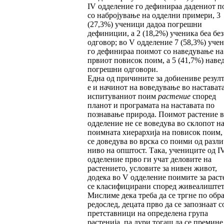
IV одделение го дефинираа дадениот п
со набројување на одделни примери, 3
(27,3%) ученици дадоа погрешни
дефиниции, а 2 (18,2%) ученика беа без
одговор; во V одделение 7 (58,3%) уче
го дефинираа поимот со наведување на
првиот повисок поим, а 5 (41,7%) наве
погрешни одговори.
Една од причините за добиениве резул
е и начинот на воведување во наставата
испитуваниот поим
растение
според
планот и програмата на наставата по
познавање природа. Поимот растение в
одделение не се воведува во склопот н
поимната хиерархија на повисок поим,
се доведува во врска со поими од разл
ниво на општост. Така, учениците од I
одделение прво ги учат деловите на
растението, условите за нивен живот,
додека во V одделение поимите за раст
се класифицирани според живеалиштет
Мислиме дека треба да се тргне по обр
редослед, децата прво да се запознаат с
претставници на определена група
растенија, па дури тогаш да се премине