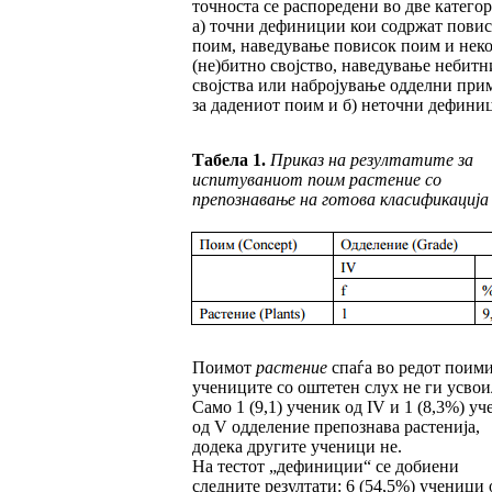
точноста се распоредени во две категор
а) точни дефиниции кои содржат пови
поим, наведување повисок поим и неко
(не)битно својство, наведување небитн
својства или набројување одделни при
за дадениот поим и б) неточни дефини
Табела 1
.
Приказ на резултатите за
испитува
ниот поим растение со
препознавање на готова класификација
Поимот
растение
спаѓа во редот поим
учениците со оштетен слух не ги усвои
Само 1 (9,1) ученик од IV и 1 (8,3%) уч
од V одделение препознава растенија,
додека другите ученици не.
На тестот „дефиниции“ се добиени
следните резултати: 6 (54,5%) ученици 