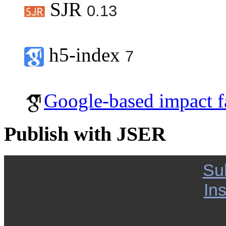
SJR
0.13
h5-index
7
Google-based impact f
Publish with JSER
Su
Ins