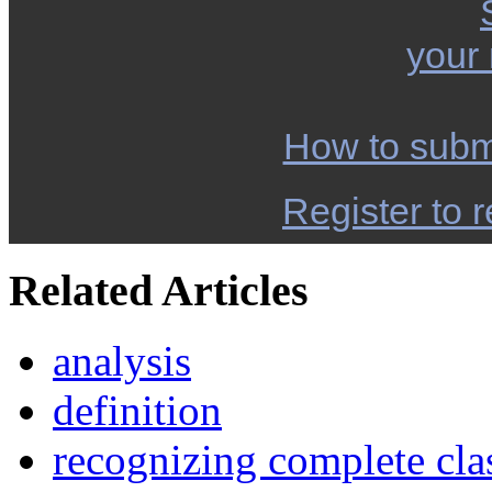
your
How to subm
Register to r
Related Articles
analysis
definition
recognizing complete clas