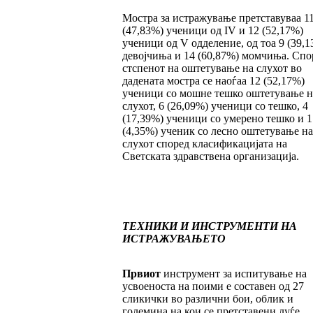
Мостра за истражување претставуваа 1
(47,83%) ученици од IV и 12 (52,17%)
ученици од V одделение, од тоа 9 (39,1
девојчиња и 14 (60,87%) момчиња. Спо
стспенот на оштетување на слухот во
дадената мостра се наоѓаа 12 (52,17%)
ученици со мошне тешко оштетување н
слухот, 6 (26,09%) ученици со тешко, 4
(17,39%) ученици со умерено тешко и 1
(4,35%) ученик со лесно оштетување на
слухот според класификацијата на
Светската здравствена организација.
ТЕХНИКИ И ИНСТРУМЕНТИ НА
ИСТРАЖУВАЊЕТО
Првиот
инструмент за испитување на
усвоеноста на поими е составен од 27
сликички во различни бои, облик и
големина на кои се претставени луѓе,