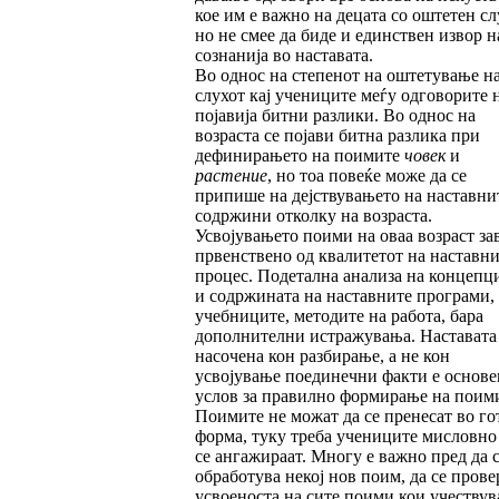
кое им е важно на децата со оштетен сл
но не смее да биде и единствен извор н
сознанија во наставата.
Во однос на степенот на оштетување н
слухот кај учениците меѓу одговорите н
појавија битни разлики. Во однос на
возраста се појави битна разлика при
дефинирањето на поимите
човек
и
растение
, но тоа повеќе може да се
припише на дејствувањето на наставни
содржини отколку на возраста.
Усвојувањето поими на оваа возраст за
првенствено од квалитетот на наставн
процес. Подетална анализа на концепци
и содржината на наставните програми,
учебниците, методите на работа, бара
дополнителни истражувања. Наставата
насочена кон разбирање, а не кон
усвојување поединечни факти е основе
услов за правилно формирање на поим
Поимите не можат да се пренесат во го
форма, туку треба учениците мисловно
се ангажираат. Многу е важно пред да 
обработува некој нов поим, да се прове
усвоеноста на сите поими кои учествув