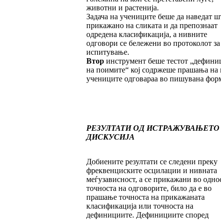
животни и растенија.
Задача на учениците беше да наведат ш
прикажано на сликата и да препознаат
одредена класификација, а нивните
одговори се бележени во протоколот за
испитување.
Втор
инструмент беше тестот „дефини
на поимите“ кој содржеше прашања на 
учениците одговараа во пишувана фор
РЕЗУЛТАТИ ОД ИСТРАЖУВАЊЕТО
ДИСКУСИЈА
Добиените резултати се следени преку
фреквенциските осцилации и нивната
меѓузависност, а се прикажани во одно
точноста на одговорите, било да е во
прашање точноста на прикажаната
класификација или точноста на
дефинициите. Дефинициите според