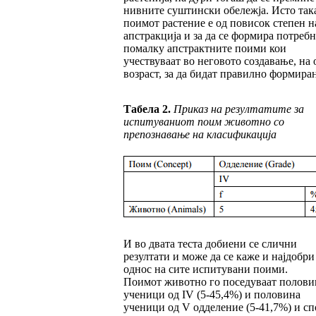
нивните суштински обележја. Исто так
поимот растение е од повисок степен н
апстракција и за да се формира потребн
помалку апстрактните поими кои
учествуваат во неговото создавање, на 
возраст, за да бидат правилно формира
Табела 2.
Приказ на резултатите за
испитуваниот поим животно со
препознавање на класификација
И во двата теста добиени се слични
резултати и може да се каже и најдобри
однос на сите испитувани поими.
Поимот животно го поседуваат полови
ученици од IV (5-45,4%) и половина
ученици од V одделение (5-41,7%) и сп