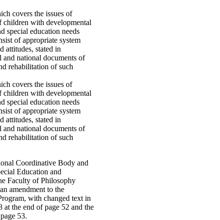
ich covers the issues of
f children with developmental
d special education needs
nsist of appropriate system
d attitudes, stated in
al and national documents of
d rehabilitation of such
ich covers the issues of
f children with developmental
d special education needs
nsist of appropriate system
d attitudes, stated in
al and national documents of
d rehabilitation of such
ional Coordinative Body and
Special Education and
the Faculty of Philosophy
 an amendment to the
 Program, with changed text in
8 at the end of page 52 and the
 page 53.