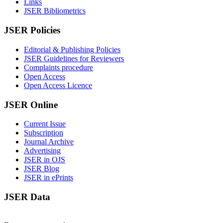
Links
JSER Bibliometrics
JSER Policies
Editorial & Publishing Policies
JSER Guidelines for Reviewers
Complaints procedure
Open Access
Open Access Licence
JSER Online
Current Issue
Subscription
Journal Archive
Advertising
JSER in OJS
JSER Blog
JSER in ePrints
JSER Data