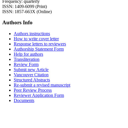
Frequency: quarterly
ISSN: 1409-6099 (Print)
ISSN: 1857-663X (Online)
Authors Info
Authors instructions
How to write cover letter
Response letters to reviewers
Authorship Statement Form
Help for authors
Transliteration
Review Form
Submit new Article
Vancouver Citation
Structured Abstracts
Re-submit a revised manuscript
Peer Review Process
Reviewer Application Form
Documents