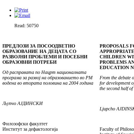
Read: 50750
ПРЕДЛОЗИ ЗА ПОСООДВЕТНО
PROPOSALS 
ОБРАЗОВАНИЕ НА ДЕЦАТА СО
APPROPRIATE
РАЗВОЈНИ ПРОБЛЕМИ И ПОСЕБНИ
CHILDREN W
ОБРАЗОВНИ ПОТРЕБИ
PROBLEMS AN
EDUCATION 
Од расправата по Нацрт националната
програма за развој на образованието во РМ
From the debate 
водена во втората половина на 2004 година
for development o
the second half o
Љупчо
АЈДИНСКИ
Ljupcho
AJDINS
Филозофски факултет
Институт за дефактологија
Faculty of Philos