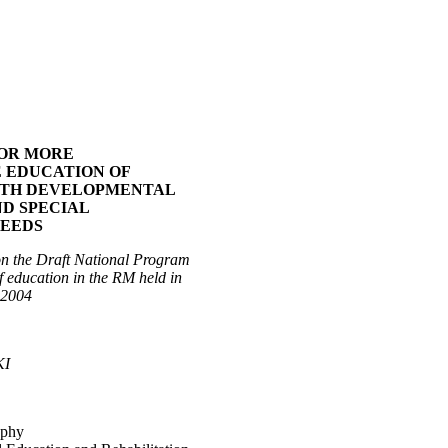
FOR MORE
 EDUCATION OF
ITH DEVELOPMENTAL
D SPECIAL
NEEDS
on the Draft National Program
f education in the RM held in
f 2004
KI
ophy