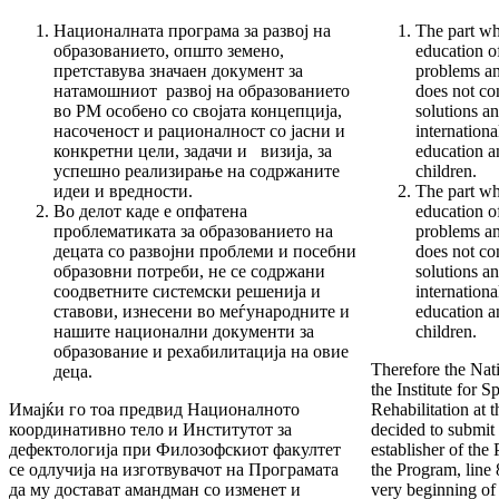
Националната програма за развој на
The part wh
образованието, општо земено,
education o
претставува значаен документ за
problems an
натамошниот развој на образованието
does not co
во РМ особено со својата концепција,
solutions an
насоченост и рационалност со јасни и
internation
конкретни цели, задачи и визија, за
education an
успешно реализирање на содржаните
children.
идеи и вредности.
The part wh
Во делот каде е опфатена
education o
проблематиката за образованието на
problems an
децата со развојни проблеми и посебни
does not co
образовни потреби, не се содржани
solutions an
соодветните системски решенија и
internation
ставови, изнесени во меѓународните и
education an
нашите национални документи за
children.
образование и рехабилитација на овие
Therefore the Nat
деца.
the Institute for 
Имајќи го тоа предвид Националното
Rehabilitation at 
координативно тело и Институтот за
decided to submit
дефектологија при Филозофскиот факултет
establisher of the
се одлучија на изготвувачот на Програмата
the Program, line 
да му достават амандман со изменет и
very beginning of