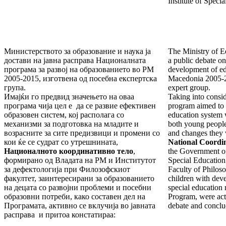
Institute of Speci
Министерството за образование и наука ја
The Ministry of E
достави на јавна расправа Националната
a public debate o
програма за развој на образованието во РМ
development of ed
2005-2015, изготвена од посебна експертска
Macedonia 2005-20
група.
expert group.
Имајќи го предвид значењето на оваа
Taking into consid
програма чија цел е да се развие ефективен
program aimed to 
образовен систем, кој располага со
education system 
механизми за подготовка на младите и
both young people 
возрасните за сите предизвици и промени со
and changes they w
кои ќе се судрат со утрешнината,
National Coordi
Националното координативно тело
,
the Government
o
формирано од Владата на РМ и Институтот
Special Education 
за дефектологија при Филозофскиот
Faculty of Philoso
факултет, заинтересирани за образованието
children with dev
на децата со развојни проблеми и посебни
special education 
образовни потреби, како составен дел на
Program, were acti
Програмата, активно се вклучија во јавната
debate and conclu
расправа и притоа констатираа: