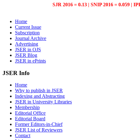
SJR 2016 = 0.13 | SNIP 2016 = 0.059 | IP
Home
Current Issue
Subscription
Journal Archive
Advertising
JSER in OJS
JSER Blog
JSER in ePrints
JSER Info
Home
Why to publish in JSER
Indexing and Abstracting
JSER in University Libraries
Membership
Editorial Office
Editorial Board
Former Editors-in-Chief
JSER List of Reviewers
Contact