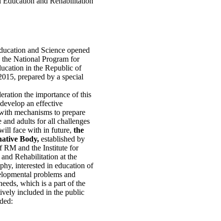
al Education and Rehabilitation
ducation and Science opened
n the National Program for
ucation in the Republic of
15, prepared by a special
eration the importance of this
develop an effective
with mechanisms to prepare
and adults for all challenges
ill face with in future,
the
native Body,
established by
f RM and the Institute for
and Rehabilitation at the
phy, interested in education of
elopmental problems and
needs, which is a part of the
vely included in the public
ded: