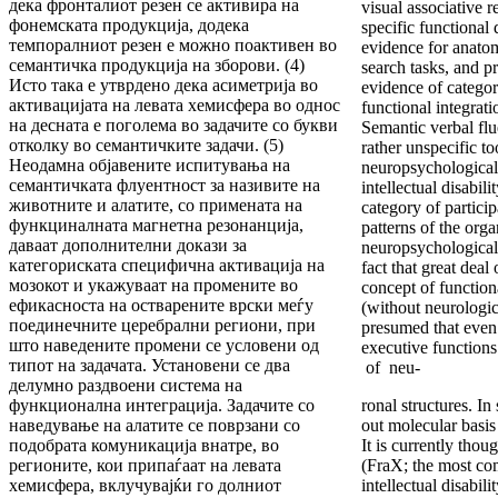
дека фронталиот резен се активира на
visual associative 
фонемската продукција, додека
specific functional 
темпоралниот резен е мoжнo поактивен во
evidence for anatomi
семантичка продукција на зборови. (4)
search tasks, and pr
Исто така е утврдено дека асиметрија во
evidence of categor
активацијата на левата хемисфера во однос
functional integrati
на десната е поголема во задачите со букви
Semantic verbal flu
отколку во семантичките задачи. (5)
rather unspecific to
Неодамна објавените испитувања на
neuropsychological 
семантичката флуентност за називите на
intellectual disabi
животните и алатите, со примената на
category of particip
функциналната магнетна резонанциjа,
patterns of the orga
даваат дополнителни докази за
neuropsychological 
категориската специфична активација на
fact that great deal 
мозокот и укажуваат на промените во
concept of function
ефикасноста на остварените врски меѓу
(without neurologic
поединечните церебрални региони, при
presumed that even i
што наведените промени се условени од
executive functions
типот на задачата. Установени се два
of neu-
делумно раздвоени системa на
функционална интеграција. Задачите со
ronal structures. I
наведување на алатите се поврзани со
out molecular basis
подобрата комуникација внатре, во
It is currently thou
регионите, кои припаѓаат на левата
(FraX; the most co
хемисфера, вклучувајќи го долниот
intellectual disabil