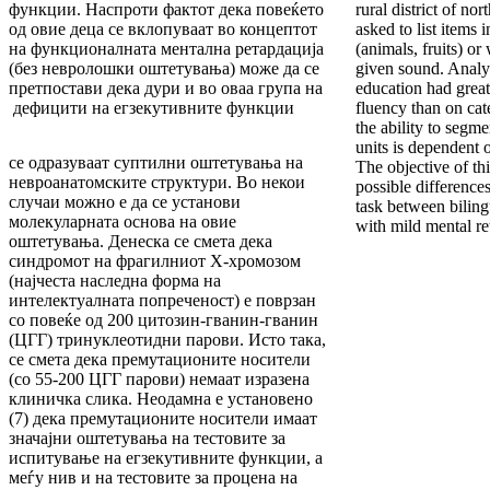
функции. Наспроти фактот дека повеќето
rural district of no
од овие деца се вклопуваат во концептот
asked to list items 
на функционалната ментална ретардација
(animals, fruits) o
(без невролошки оштетувања) може да се
given sound. Analys
претпостави дека дури и во оваа група на
education had greate
дефицити на егзекутивните функции
fluency than on cat
the ability to segm
units is dependent o
се одразуваат суптилни оштетувања на
The objective of thi
невроанатомските структури. Во некои
possible difference
случаи можно е да се установи
task between bilin
молекуларната основа на овие
with mild mental re
оштетувања. Денеска се смета дека
синдромот на фрагилниот Х-хромозом
(најчеста наследна форма на
интелектуалната попреченост) е поврзан
со повеќе од 200 цитозин-гванин-гванин
(ЦГГ) тринуклеотидни парови. Исто така,
се смета дека премутационите носители
(со 55-200 ЦГГ парови) немаат изразена
клиничка слика. Неодамна е установено
(7) дека премутационите носители имаат
значајни оштетувања на тестовите за
испитување на егзекутивните функции, а
меѓу нив и на тестовите за процена на