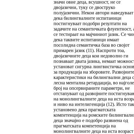
значи овие деца, всушност, не се
двојазични, туку се двоструко
полујазични. Некои автори наведуваат
дека билингвалните испитаници
постигнуваат подобри резултати на
задачите на семантичката флуентност, 
се тестираат на мајчиниот јазик. Се чи
дека таквите испитаници имаат
посолидна семантичка база во својот
примарен јазик (11). Наспроти тоа,
двојазичните деца кои недоволно ги
познаваат двата јазика, немаат можнос
установат сигурна лингвистичка осно
за продукција на зборовите. Развојнит
карактеристики на билингвални деца 
лесна ментална ретардација, во најгол
број на опсервираните параметри, не
отстапуваат од развојните постигнува
на монолингвалните деца на иста возр
и ниво на интелигенција (12). Исто так
установено дека прагматската
компетенција на ромските билингвалн
деца значајно е подобро развиена од
прагматската компетенција на
монолингвалните деца на иста возраст