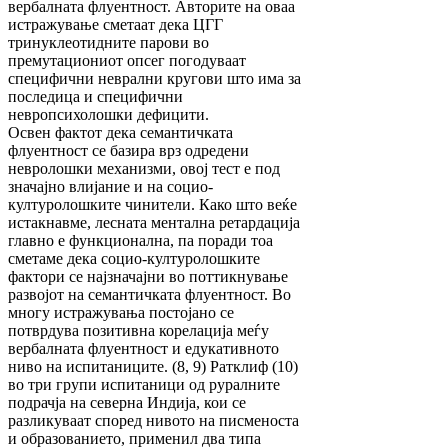
вербалната флуентност. Авторите на оваа
истражување сметаат дека ЦГГ
тринуклеотидните парови во
премутациониот опсег погодуваат
специфични неврални кругови што има за
последица и специфични
невропсихолошки дефицити.
Освен фактот дека семантичката
флуентност се базира врз одредени
невролошки механизми, овој тест е под
значајно влијание и на социо-
културолошките чинители. Како што веќе
истакнавме, лесната ментална ретардација
главно е функционална, па поради тоа
сметаме дека социо-културолошките
фактори се најзначајни во поттикнување
развојот на семантичката флуентност. Во
многу истражувања постојано се
потврдува позитивна корелација меѓу
вербалната флуентност и едукативното
ниво на испитаниците. (8, 9) Ратклиф (10)
во три групи испитаници од руралните
подрачја на северна Индија, кои се
разликуваат според нивото на писменоста
и образованието, применил два типа