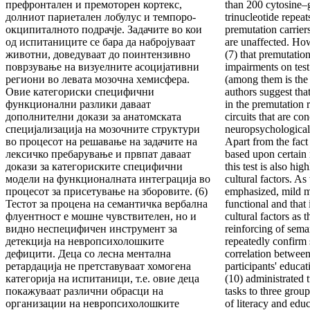
префронтален и премоторен кортекс,
than 200 cytosine
долниот париетален лобулус и темпоро-
trinucleotide repeat
окципиталното подрачје. Задачите во кои
premutation carrie
од испитаниците се бара да набројуваат
are unaffected. How
животни, доведуваат до поинтензивно
(7) that premutation
поврзување на визуелните асоцијативни
impairments on test
региони во левата мозочна хемисфера.
(among them is the 
Овие категориски специфични
authors suggest tha
функционални разлики даваат
in the premutation 
дополнителни докази за анатомската
circuits that are co
специјализација на мозочните структури
neuropsychological 
во процесот на решавање на задачите на
Apart from the fact
лексичко пребарување и првпат даваат
based upon certain
докази за категориските специфични
this test is also hi
модели на функционалната интеграција во
cultural factors. A
процесот за присетување на зборовите. (6)
emphasized, mild me
Тестот за процена на семантичка вербална
functional and that
флуентност е мoшнe чувствителен, но и
cultural factors as 
видно неспецифичен инструмент за
reinforcing of sema
детекција на невропсихолошките
repeatedly confirm 
дефицити. Деца со лесна ментална
correlation between
ретардација не претставуваат хомогена
participants' educati
категорија на испитаници, т.е. овие деца
(10) administrated 
покажуваат различни обрасци на
tasks to three group
организации на невропсихолошките
of literacy and educ