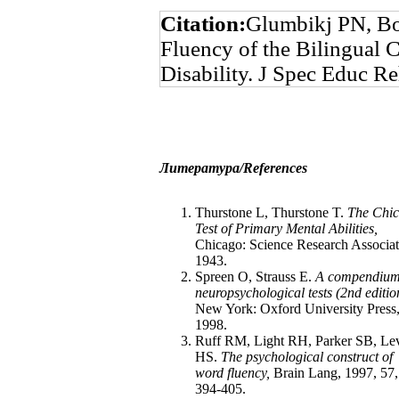
Citation:
Glumbikj PN, Bo
Fluency of the Bilingual C
Disability. J Spec Educ R
Литература
/References
Thurstone L, Thurstone T.
The Chi
Test of Primary Mental Abilities,
Chicago: Science Research Associat
1943.
Spreen O, Strauss E.
A compendium
neuropsychological tests (2nd editio
New York: Oxford University Press
1998.
Ruff RM, Light RH, Parker SB, Le
HS.
The psychological construct of
word fluency,
Brain Lang, 1997, 57,
394-405.