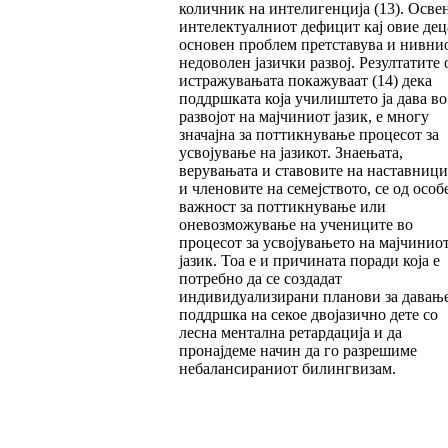
количник на интелигенција (13). Осве
интелектуалниот дефицит кај овие дец
основен проблем претставува и нивни
недоволен јазички развој. Резултатите 
истражувањата покажуваат (14) дека
поддршката која училиштето ја дава во
развојот на мајчиниот јазик, е многу
значајна за поттикнување процесот за
усвојување на јазикот. Знаењата,
верувањата и ставовите на наставници
и членовите на семејството, се од особ
важност за поттикнување или
оневозможување на учениците во
процесот за усвојувањето на мајчинио
јазик. Тоа е и причината поради која е
потребно да се создадат
индивидуализирани планови за давањ
поддршка на секое двојазично дете со
лесна ментална ретардација и да
пронајдеме начин да го разрешиме
небалансираниот билингвизам.