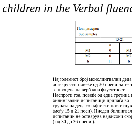
children in the Verbal fluenc
Најголемиот број монолингвални деца
остваруваат повеќе од 30 поени на тес
за процена на вербална флуентност.
Наспроти тоа, повеќе од една третина 
билингвални испитаници припаѓа во
групата на деца со најниски постигну
(меѓу 15 и 21 поен). Ниеден билингва
испитаник не остварува највисоки ско
( од 30 до 36 поени ).