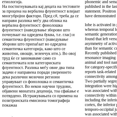
етиологија.
phonemic and seman
На постигнувањата кај децата на тестовите
published in the la
за процена на вербална флуентност влијаат
statement. Positro
многубројни фактори. Пред с#, треба да се
have demonstrated 
направи разлика меѓу два облика на
lobe is activated i
вербална флуентност: фонолошка
whereas temporal lo
флуентност (наведување зборови што
semantic generation
почнуваат на одредена буква, т.е. глас) и
found that left vers
семантичка флуентност (наведување
asymmetry of activa
зборови што припаѓаат во одредена
than for semantic cu
семантичка категорија, како што се
Recently published
животни, овошје, зеленчук итн.). Во овој
resonance imaging 
труд ќе се занимаваме само со
animal and tool na
семантичката или категориската
for category-specifi
флуентност. Разлика меѓу овие два типа
reports task-related
задачи е направена поради уверението
connectivity among 
дека различни мозочни региони
Two partially segre
управуваат со фонолошка и семантичка
integration were hig
флуентност. Во некои научни трудови,
was associated wit
објавени минатата деценија, тоа сфаќање е
connectivity within
потврдено. Истражувањата со примена на
including the infer
позитронската емисиона томографија
cortex, the inferior
покажаа
temporo-occipital j
was associated with