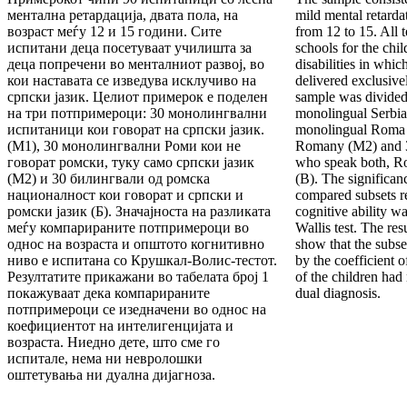
ментална ретардација, двата пола, на
mild mental retarda
возраст меѓу 12 и 15 години. Сите
from 12 to 15. All t
испитани деца посетуваат училишта за
schools for the chil
деца попречени во менталниот развој, во
disabilities in whic
кои наставата се изведува исклучиво на
delivered exclusive
српски јазик. Целиот примерок е поделен
sample was divided 
на три потпримероци: 30 монолингвални
monolingual Serbia
испитаници кои говорат на српски јазик.
monolingual Roma 
(M1), 30 монолингвални Роми кои не
Romany (M2) and 3
говорат ромски, туку само српски јазик
who speak both, R
(M2) и 30 билингвали од ромска
(B). The significan
националност кои говорат и српски и
compared subsets r
ромски јазик (Б). Значајноста на разликата
cognitive ability w
меѓу компарираните потпримероци во
Wallis test. The res
однос на возраста и општото когнитивно
show that the subs
ниво е испитана со Крушкал-Волис-тестот.
by the coefficient 
Резултатите прикажани во табелата број 1
of the children had
покажуваат дека компарираните
dual diagnosis.
потпримероци се изедначени во однос на
коефициентот на интелигенцијата и
возраста. Ниедно дете, што сме го
испитале, нема ни невролошки
оштетувања ни дуална дијагноза.