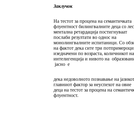
Заклучок
На тестот за процена на семантичката
флуентност билингвалните деца со ле
ментална ретардација постигнуваат
послаби резултати во однос на
монолингвалните испитаници. Со обз
на фактот дека сите три потпримероци
изедначени по возраста, количникот на
интелигенција и нивото на образовани
јасно е
дека недоволното познавање на јазикот
главниот фактор за неуспехот на овие
деца на тестот за процена на семантич
флуентност.