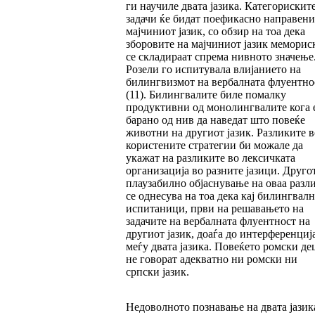
ги научиле двата јазика. Категорискит
задачи ќе бидат поефикасно направени
мајчиниот јазик, со обзир на тоа дека
зборовите на мајчиниот јазик меморис
се складираат спрема нивното значење
Розели го испитувала влијанието на
билингвизмот на вербалната флуентно
(11). Билингвалите биле помалку
продуктивни од монолингвалите кога 
барано од нив да наведат што повеќе
животни на другиот јазик. Разликите в
користените стратегии би можале да
укажат на разликите во лексичката
организација во разните јазици. Друго
плаузабилно објаснување на оваа разл
се однесува на тоа дека кај билингвал
испитаници, први на решавањето на
задачите на вербалната флуентност на
другиот јазик, доаѓа до интерференциј
меѓу двата јазика. Повеќето ромски де
не говорат адекватно ни ромски ни
српски јазик.
Недоволното познавање на двата јазик