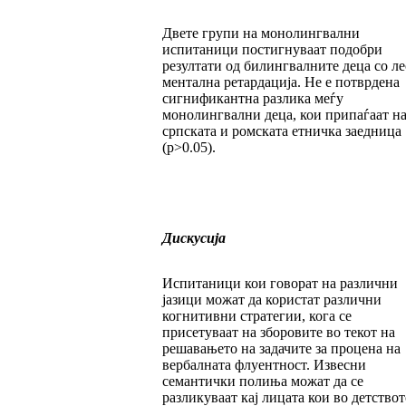
Двете групи на монолингвални
испитаници постигнуваат подобри
резултати од билингвалните деца со ле
ментална рeтардација. Не е потврдена
сигнификантна разлика меѓу
монолингвални деца, кои припаѓаат н
српската и ромската етничка заедница
(p>0.05).
Дискусија
Испитаници кои говорат на различни
јазици можат да користат различни
когнитивни стратегии, кога се
присетуваат на зборовите во текот на
решавањето на задачите за процена на
вербалната флуентност. Извесни
семантички полиња можат да се
разликуваат кај лицата кои во детствот