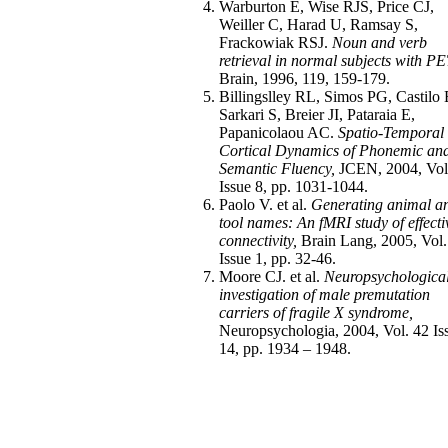
Warburton E, Wise RJS, Price CJ,
Weiller C, Harad U, Ramsay S,
Frackowiak RSJ.
Noun and verb
retrieval in normal subjects with PE
Brain, 1996, 119, 159-179.
Billingslley RL, Simos PG, Castilo
Sarkari S, Breier JI, Pataraia E,
Papanicolaou AC.
Spatio-Temporal
Cortical Dynamics of Phonemic an
Semantic Fluency,
JCEN, 2004, Vol
Issue 8, pp. 1031-1044.
Paolo V. et al.
Generating animal a
tool names: An fMRI study of effecti
connectivity,
Brain Lang, 2005, Vol.
Issue 1, pp. 32-46.
Moore CJ. et al.
Neuropsychologica
investigation of male premutation
carriers of fragile X syndrome,
Neuropsychologia, 2004, Vol. 42 Is
14, pp. 1934 – 1948.