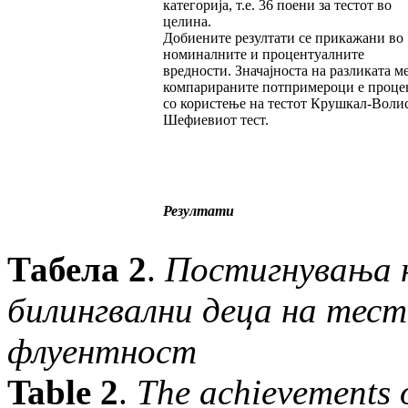
категорија, т.е. 36 поени за тестот во
целина.
Добиените резултати се прикажани во
номиналните и процентуалните
вредности. Значајноста на разликата м
компарираните потпримероци е проце
со користење на тестот Крушкал-Воли
Шефиевиот тест.
Резултати
Табела
2
.
Постигнувања н
билингвални деца на тест
флуентност
Table 2
.
The achievements 