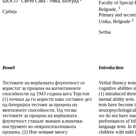
ШОСО "Свети Сава - Умка, Белград
Faculty of Special 
1
Belgrade,
Србија
Primary and second
2
Umka, Belgrade
Serbia
Вовед
Introduction
Тестовите на вербалната флуентност се
Verbal fluency test
користат за процена на когнитивните
cognitive abilities
способности од 1943 година кога Терстон
(1) introduced them 
(1) почнал да ги користи како составен дел
mental ability tests
од батеријата тестови за процена на
tests have become i
менталните способности. Од тогаш
neuropsychological
тестовите за процена на вербалната
we do not have mu
флуентност станале значаен клинички
performances of bil
инструмент во невропсихолошката
language tests. In t
процена. (2) Ние немаме многу
children with mild in