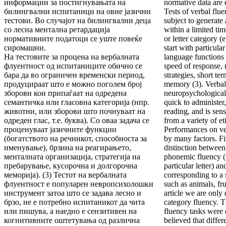
информации за постигнувањата на
normative data are 
билингвални испитаници на овие јазични
Tests of verbal flue
тестови. Во случајот на билингвални деца
subject to generate
со лесна ментална ретардација
within a limited ti
нормативните податоци се уште повеќе
or letter category (
сиромашни.
start with particular
На тестовите за процена на вербалната
language functions 
флуентност од испитаниците обично се
speed of response, 
бара да во ограничен временски период,
strategies, short t
продуцираат што е можно поголем број
memory (3). Verbal 
зборови кои припаѓаат на одредена
neuropsychological 
семантичка или гласовна категорија (нпр.
quick to administer,
животни, или зборови штo почнуваат на
reading, and is sen
одреден глас, т.е. буква). Со оваа задача се
from a variety of et
проценуваат јазичните функции
Performances on ver
(богатството на речникот, способноста за
by many factors. Fi
именување), брзина на реагирањето,
distinction between
менталната организација, стратегија на
phonemic fluency 
пребарување, кусoрочна и долгорочна
particular letter) 
меморија). (3) Тестот на вербалната
corresponding to a 
флуентност е популарен невропсихолошки
such as animals, frui
инструмент затоа што се задава лесно и
article we are only
брзо, не е потребно испитаникот да чита
category fluency. T
или пишува, а нaедно е сензитивен на
fluency tasks were 
когнитивните оштетувања од различна
believed that diffe