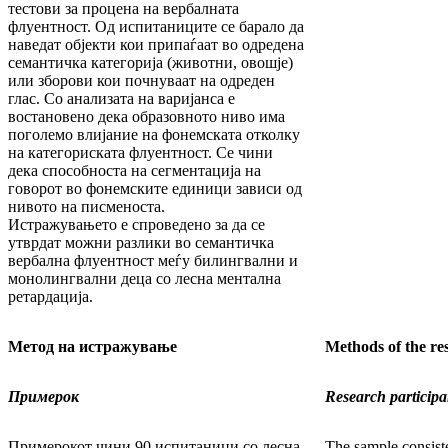
тестови за процена на вербалната
флуентност. Од испитаниците се барало да
наведат објекти кои припаѓаат во одредена
семантичка категорија (животни, овошје)
или зборови кои почнуваат на одреден
глас. Со анализата на варијанса е
востановено дека образовното ниво има
поголемо влијание на фонемската отколку
на категориската флуентност. Се чини
дека способноста на сегментација на
говорот во фонемските единици зависи од
нивото на писменоста.
Истражувањето е спроведено за да се
утврдат можни разлики во семантичка
вербална флуентност меѓу билингвални и
монолингвални деца со лесна ментална
ретардација.
Метод на истражување
Methods of the re
Примерок
Research participa
Примерокот чини 90 испитаници со лесна
The sample consiste