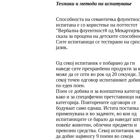
Техники и методи на испитување
Способноста на семантичка флуентнос
испитана е со користење на поттестот
"Вербална флуентност# од Мекартијев
скала за процена на детските способно
Сите испитаници се тестирани на срп
јазик.
Од секој испитаник е побарано да ги
наведе сите прехранбени продукти за 
може да се сети во рок од 20 секунди. 
секој точен одговор испитаникот доби
по еден поен.
Поен се добива и за воопштена категор
како и за специфични претставници на
категорија. Повторените одговори се
бодуваат само еднаш. Истата постапка 
применувана и во задачите, во кои од
испитаниците се барало да наведат шт
повеќе животни, облечни предмети и
превозни средства. Секој испитаник м
да добие најмногу 9 поени во секоја