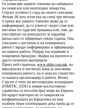
Ги помагаме нашите членови во набавката
на помагала или неопходни лекарства.
Сојузот особено е горд на своето списание
Феникс 86
што излегува на секој три месеци
и преку кое нашите членови може да се
информираат, да го изнесат својот став или
мислење по одделни прашања или, пак, да
учествуваат на конкурсите за најдобар
расказ што се објавуваат секоја година. Ова
списание е достапно и на пошироката
јавност заради информирање и афирмација
на нашата работа. Покрај тоа издаваме и
повремени брошури, збирки на прописи и
други печатени материјали.
Преку веб-страница,
www.stilm.com.mk
, на
македонски и англиски јазик ја запознава
пошироката јавност, па и онаа во странство
со нашата организација и работа. Инаку
Сојузот е член на мегународни асоцијации
(FIMITIC, EDF) и имаме воспоставено
соработка со поголем број земји во Европа.
На крајот повторно ке се навратам на
конференцијата во Барцелона на која
особено беше потенцирано дека треба да се
учиме од минатото, од грешките, од