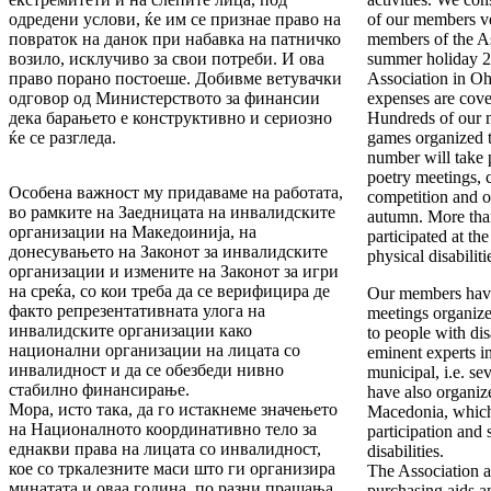
одредени услови, ќе им се признае право на
of our members v
повраток на данок при набавка на патничко
members of the As
возило, исклучиво за свои потреби. И ова
summer holiday 20
право порано постоеше. Добивме ветувачки
Association in O
одговор од Министерството за финансии
expenses are cove
дека барањето е конструктивно и сериозно
Hundreds of our m
ќе се разгледа.
games organized tr
number will take 
poetry meetings, 
Особена важност му придаваме на работата,
competition and o
во рамките на Заедницата на инвалидските
autumn. More th
организации на Македоинија, на
participated at th
донесувањето на Законот за инвалидските
physical disabilit
организации и измените на Законот за игри
на среќа, со кои треба да се верифицира де
Our members have 
факто репрезентативната улога на
meetings organized
инвалидските организации како
to people with dis
национални организации на лицата со
eminent experts in
инвалидност и да се обезбеди нивно
municipal, i.e. se
стабилно финансирање.
have also organiz
Мора, исто така, да го истакнеме значењето
Macedonia, which 
на Националното координативно тело за
participation and 
еднакви права на лицата со инвалидност,
disabilities.
кое со тркалезните маси што ги организира
The Association a
минатата и оваа година, по разни прашања
purchasing aids a