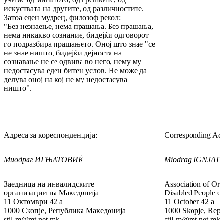
искуствата на другите, од различностите.
Затоа еден мудрец, филозоф рекол:
"Без незнаење, нема прашања. Без прашања,
нема никакво сознание, бидејќи одговорот
го подразбира прашањето. Оној што знае "сe
не знае ништо, бидејќи дејноста на
сознавање не се одвива во него, нему му
недостасува еден битен услов. Не може да
делува оној на кој не му недостасува
ништо".
Адреса за кореспонденција:
Corresponding Ad
Миодраг ИГЊАТОВИЌ
Miodrag IGNJA
Заедница на инвалидските
Association of Or
организации на Македонија
Disabled People 
11 Октомври 42 а
11 October 42 a
1000 Скопје, Република Македонија
1000 Skopje, Rep
stil-m@mt.net.mk
stil-m@mt.net.mk