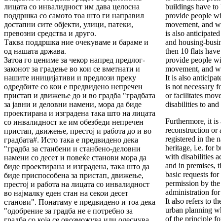
лицата со инвалидност им дава целосна
buildings have to 
поддршка со самото тоа што ги направил
provide people wit
достапни сите објекти, улици, патеки,
movement, and wor
превозни средства и друго.
is also anticipate
Таква поддршка ние очекуваме и бараме и
and housing-busin
од нашата држава.
then 10 flats have
Затоа го цениме за чекор напред предлог-
provide people wit
законот за градење во кои се вметнати и
movement, and work
нашите иницијативи и предлози преку
It is also anticipa
одредбите со кои е предвидено непречен
is not necessary 
пристап и движење до и во градба "градбата
or facilitates mo
за јавни и деловни намени, мора да биде
disabilities to and
проектирана и изградена така што на лицата
Furthermore, it is 
со инвалидност ке им обезбеди непречен
reconstruction or 
пристап, движење, престој и работа до и во
registered in the n
градбата#. Исто така е предвидено дека
heritage, i.e. for
"градба за станбени и станбено-деловни
with disabilities
намени со десет и повеќе станови мора да
and in premises, 
биде проектирана и изградена, така што да
basic requests for
биде приспособена за пристап, движење,
permission by the 
престој и работа на лицата со инвалидност
administration for
во најмалку еден стан на секои десет
It also refers to 
станови". Понатаму е предвидено и тоа дека
urban planning wh
"одобрение за градба не е потребно за
of the principle f
градба со која се овозможува или олеснува