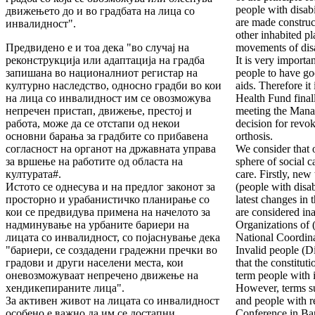
people with disabil
движењето до и во градбата на лица со
are made construct
инвалидност".
other inhabited pl
Предвидено е и тоа дека "во случај на
movements of dis
реконструкција или адаптација на градба
It is very importan
запишана во националниот регистар на
people to have go
културно наследство, односно градби во кои
aids. Therefore it 
на лица со инвалидност им се овозможува
Health Fund finall
непречен пристап, движење, престој и
meeting the Mana
работа, може да се отстапи од некои
decision for revok
основни барања за градбите со прибавена
orthosis.
согласност на органот на државната управа
We consider that 
за вршење на работите од областа на
sphere of social ca
културата#.
care. Firstly, new
Истото се однесува и на предлог законот за
(people with disab
просторно и урабанистичко планирање со
latest changes in
кои се предвидува примена на начелото за
are considered in
надминување на урбаните бариери на
Organizations of 
лицата со инвалидност, со појаснување дека
National Coordina
"бариери, се создадени градежни пречки во
Invalid people (D
градови и други населени места, кои
that the constitu
оневозможуваат непречено движење на
term people with i
хендикепираните лица".
However, terms su
За активен живот на лицата со инвалидност
and people with r
особено е важно да им се достапни
Conference in Ba