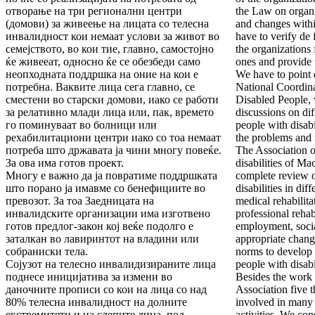
отворање на три регионални центри
the Law on organi
(домови) за живеење на лицата со телесна
and changes withi
инвалидност кои немаат услови за живот во
have to verify de 
семејството, во кои тие, главно, самостојно
the organizations 
ќе живееат, односно ќе се обезбеди само
ones and provide t
неопходната поддршка на оние на кои е
We have to point 
потребна. Ваквите лица сега главно, се
National Coordina
сместени во старски домови, иако се работи
Disabled People, 
за релативно млади лица или, пак, времето
discussions on diff
го поминуваат во болници или
people with disabi
рехабилитациони центри иако со тоа немаат
the problems and 
потреба што државата ја чини многу повеќе.
The Association o
За ова има готов проект.
disabilities of M
Многу е важно да ја повратиме поддршката
complete review o
што порано ја имавме со бенефициите во
disabilities in dif
превозот. За тоа Заедницата на
medical rehabilita
инвалидските организации има изготвено
professional rehabi
готов предлог-закон кој веќе подолго е
employment, social 
заталкан во лавиринтот на владини или
appropriate chang
собраниски тела.
norms to develop 
Сојузот на телесно инвалидизираните лица
people with disabil
поднесе иницијатива за измени во
Besides the work 
даночните прописи со кои на лица со над
Association five 
80% телесна инвалидност на долните
involved in many 
екстремитети и на слепите лица, под
activities. We con