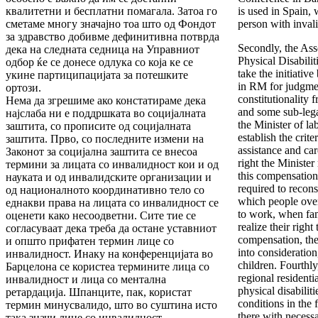
квалитетни и бесплатни помагала. Затоа го
is used in Spain,
сметаме многу значајно тоа што од Фондот
person with invali
за здравство добивме дефинитивна потврда
Secondly, the Ass
дека на следната седница на Управниот
Physical Disabili
одбор ќе се донесе одлука со која ке се
take the initiativ
укине партиципацијата за потешките
in RM for judgmen
ортози.
constitutionality
Нема да згрешиме ако констатираме дека
and some sub-legal
најслаба ни е поддршката во социјалната
the Minister of la
заштита, со прописите од социјалната
establish the crit
заштита. Прво, со последните измени на
assistance and car
Законот за социјална заштита се внесоа
right the Ministe
термини за лицата со инвалидност кои и од
this compensation
науката и од инвалидските организации и
required to recons
од националното координативно тело со
which people over
еднакви права на лицата со инвалидност се
to work, when fam
оценети како несоодветни. Сите тие се
realize their righ
согласуваат дека треба да остане уставниот
compensation, thei
и општо прифатен термин лице со
into consideration,
инвалидност. Инаку на конференцијата во
children. Fourthl
Барцелона се користеа термините лица со
regional residenti
инвалидност и лица со ментална
physical disabilit
ретардација. Шпанците, пак, користат
conditions in the 
термин минусвалидо, што во суштина исто
there with necess
така значи лице со инвалидност.