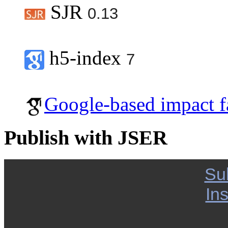
SJR
0.13
h5-index
7
Google-based impact f
Publish with JSER
Su
Ins