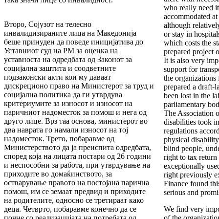
who really need it
accommodated at 
Второ, Сојузот на телесно
although relativel
инвалидизираните лица на Македонија
or stay in hospital
беше принуден да поведе иницијатива до
which costs the s
Уставниот суд на РМ за оценка на
prepared project o
уставноста на одредбата од Законот за
It is also very im
социјална заштита и соодветните
support for transp
подзаконски акти кои му даваат
the organizations 
дискреционо право на Министерот за труд и
prepared a draft-l
социјална политика да ги утврдува
been lost in the l
критериумите за износот и износот на
parliamentary bod
паричниот надоместок за помош и нега од
The Association o
друго лице. Врз таа основа, министерот во
disabilities took i
два наврата го намали износот на тој
regulations accor
надоместок. Трето, побаравме од
physical disabilit
Министерството да ја преиспита одредбата,
blind people, unde
според која на лицата постари од 26 години
right to tax return
и неспособни за работа, при утврдување на
exceptionally use
приходите во домаќинството, за
right previously e
остварување правото на постојана парична
Finance found thi
помош, им се земаат предвид и приходите
serious and promis
на родителите, односно се третираат како
деца. Четврто, побаравме конечно да се
We find very impo
почне со реализацијата на потребата од
of the organizatio