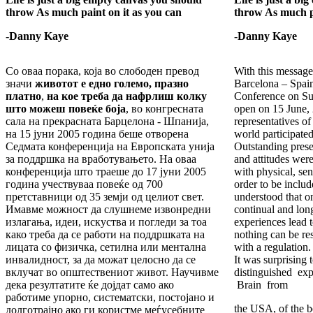
throw As much paint on it as you can
throw As much pa
-Danny Kaye
-Danny Kaye
Со оваа порака, која во слободен превод
With this message
значи
животот е едно големо, празно
Barcelona – Spai
платно
,
на кое треба да нафрлиш колку
Conference on S
што можеш повеќе боја
, во конгресната
open on 15 June,
сала на прекрасната Барцелона - Шпанија,
representatives of
на 15 јуни 2005 година беше отворена
world participated
Седмата конференција на Европската унија
Outstanding prese
за поддршка на вработувањето. На оваа
and attitudes were
конференција што траеше до 17 јуни 2005
with physical, sen
година учествуваа повеќе од 700
order to be include
претставници од 35 земји од целиот свет.
understood that o
Имавме можност да слушнеме извонредни
continual and long
излагања, идеи, искуства и погледи за тоа
experiences lead 
како треба да се работи на поддршката на
nothing can be re
лицата со физичка, сетилна или ментална
with a regulation.
инвалидност, за да можат целосно да се
It was surprising 
вклучат во општествениот живот. Научивме
distinguished expe
дека резултатите ќе дојдат само ако
Brain from
работиме упорно, систематски, постојано и
the USA, of the b
долготрајно ако ги користме меѓусебните