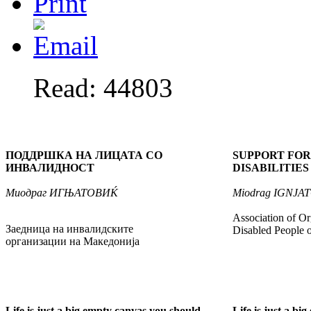
Read: 44803
ПОДДРШКА НА ЛИЦАТА СО
SUPPORT FOR
ИНВАЛИДНОСТ
DISABILITIES
Миодраг
ИГЊАТОВИЌ
Miodrag
IGNJAT
Association of Or
Заедница на инвалидските
Disabled People 
организации на Македонија
Life is just a big empty canvas you should
Life is just a b