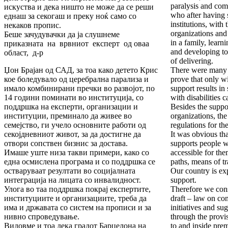
paralysis and comb
искуства и дека ништо не може да се реши
who after having 
еднаш за секогаш и преку ноќ само со
institutions, with
некаков пропис.
organizations and 
Беше зачудувачки да ја слушнеме
in a family, learn
приказната на врвниот експерт од оваа
and developing to
област, д-р
of delivering.
Џон Брајан од САД, за тоа како детето Крис
There were many 
кое боледувало од церебрална парализа и
prove that only w
имало комбинирани пречки во развојот, по
support results in
14 години поминати во институција, со
with disabilities 
поддршка на експерти, организации и
Besides the suppor
институции, преминало да живее во
organizations, the
семејство, ги учело основните работи од
regulations for th
секојдневниот живот, за да достигне да
It was obvious tha
отвори сопствен бизнис за достава.
supports people w
Имаше уште низа такви примери, како со
accessible for the
една осмислена програма и со поддршка се
paths, means of tr
остваруваат резултати во социјалната
Our country is ex
интеграција на лицата со инвалидност.
support.
Улога во таа поддршка покрај експертите,
Therefore we cons
институциите и организациите, треба да
draft – law on con
има и државата со систем на прописи и за
initiatives and su
нивно спроведување.
through the provi
Видовме и тоа дека градот Барцелона на
to and inside pre