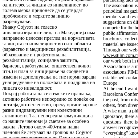
од интерес за лицата со инвалидност, во
The association is
голема мерка придонесе да се утврдат
periodical magaz
проблемите и мерките за нивно
members and revi
разрешување.
suggestions on dif
Инаку Сојузот на телесно
compete for the bes
инвалидизираните лица на Македонија има
public affirmation
направено целосен преглед на нормативата
brochures, collect
за лицата со инвалидност во сите области
material are issue
(здравство и медицинска рехабилитација,
Through our web-s
образование и професионална
www.stilm.com.m
рехабилитација, социјална заштита,
our work both in 
бариери, вработување, општествен живот
Association is a m
итн.) и план за иницирање на соодветни
associations FI
измени и дополнувања на тие норми заради
established conta
унапредување на положбата и поддршка на
Europe.
лицата со инвалидност.
At the end I want
Покрај работата на системските прашања,
Barcelona Confere
активно работиме непосредно со повеќе од
the past, from mi
петилјадното членство, преку организирање
others, from divers
разни индивидуални или колективни
A wise man, a phi
активности. Таа непосредна комуникација
ignorance, there 
со нашите членови ја сметаме за особено
questions, there 
важна. Летово околу 400-тина наши
answer recognize
членови ќе летуваат на трошок на Сојузот
“everything” kno
во неговите апартмани во Охрид или во