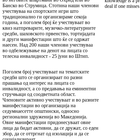
knowledge is a pr
Банско во Струмица. Стотина наши членови
deal if one misses
учествуваа на спортските игри што
традиционално ги организираме секоја
година, а поголем број ќе учествуваат во
квиз натпреварите, музичко-литературните
средби, шаховското првенство, тортијадата
и други манифестации што ќе се одржат
наесен. Над 200 наши членови учествуваа
во одбележување на денот на лицата со
телесна инвалидност - 25 јуни во Штип.
Поголем број учествуваат на тематските
средби што се организираат по разни
прашања од интерес на лицата со
инвалидност, а со предавања на еминентни
стручњаци од соодветната област.
Членовите активно учествуваат и во разните
манифестации во организација на
седумнаесетте општински, односно
регионални здруженија во Македонија.
Овие манифестации придонесуваат овие
лица да бидат активни, да се дружат, со еден
збор, да се оттргнат од изолација и да се
социјализираат.