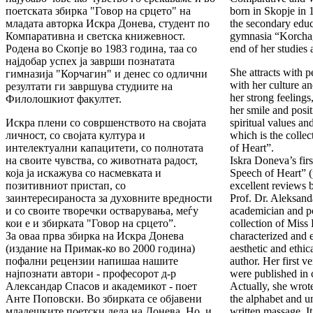
поетската збирка "Говор на срцето" на
born in Skopje in 
младата авторка Искра Донева, студент по
the secondary educ
Компаративна и светска книжевност.
gymnasia “Korchagi
Родена во Скопје во 1983 година, таа со
end of her studies 
најдобар успех ја заврши познатата
She attracts with p
гимназија "Корчагин" и денес со одлични
with her culture an
резултати ги завршува студиите на
her strong feelings
Филолошкиот факултет.
her smile and posit
Искра плени со совршенството на својата
spiritual values a
личност, со својата култура и
which is the colle
интелектуални капацитети, со полнотата
of Heart”.
на своите чувства, со животната радост,
Iskra Doneva’s firs
која ја искажува со насмевката и
Speech of Heart” (
позитивниот пристап, со
excellent reviews 
заинтересираноста за духовните вредности
Prof. Dr. Aleksand
и со своите творечки остварувања, меѓу
academician and po
кои е и збирката "Говор на срцето”.
collection of Mis
За оваа прва збирка на Искра Донева
characterized and 
(издание на Примак-ко во 2000 година)
aesthetic and ethic
пофални рецензии напишаа нашите
author. Her first v
најпознати автори - професорот д-р
were published in 
Александар Спасов и академикот - поет
Actually, she wrot
Анте Поповски. Во збирката се објавени
the alphabet and u
младешките поетски дела на Донева. Но, и
written massage. I