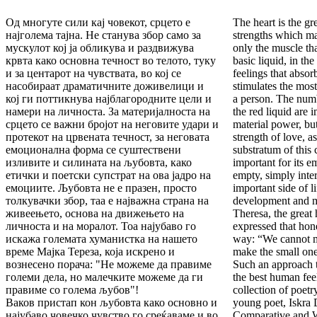
Од многуте сили кај човекот, срцето е
The heart is the gre
најголема тајна. Не станува збор само за
strengths which ma
мускулот кој ја обликува и раздвижува
only the muscle th
крвта како основна течност во телото, туку
basic liquid, in the
и за центарот на чувствата, во кој се
feelings that abso
насобираат драматичните доживелици и
stimulates the most
кој ги поттикнува најблагородните цели и
a person. The numb
намери на личноста. За материјалноста на
the red liquid are i
срцето се важни бројот на неговите удари и
material power, but
протекот на црвената течност, за неговата
strength of love, a
емоционална форма се суштествени
substratum of this 
изливите и силината на љубовта, како
important for its e
етички и поетски супстрат на ова јадро на
empty, simply inter
емоциите. Љубовта не е празен, просто
important side of l
толкувачки збор, таа е најважна страна на
development and m
живеењето, основа на движењето на
Theresa, the great 
личноста и на моралот. Тоа најубаво го
expressed that hone
искажа големата хуманистка на нашето
way: “We cannot m
време Мајка Тереза, која искрено и
make the small one
вознесено порача: "Не можеме да правиме
Such an approach t
големи дела, но малечките можеме да ги
the best human feel
правиме со голема љубов"!
collection of poet
Ваков пристап кон љубовта како основно и
young poet, Iskra 
најубаво човечко чувство го среќаваме и во
Comparative and Wo