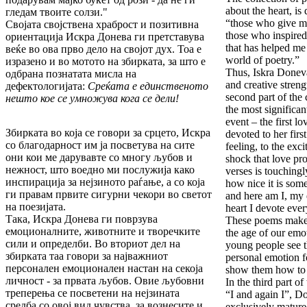
about the heart, is
гледам твоите солзи."
“those who give me
Својата својствена храброст и позитивна
those who inspired
ориентација Искра Донева ги претставува
that has helped me 
веќе во ова прво дело на својот дух. Тоа е
world of poetry.”
изразено и во мотото на збирката, за што е
Thus, Iskra Doneva
одбрана познатата мисла на
and creative stren
дефектологијата:
Среќата е единственото
second part of the 
нешто кое се умножува кога се дели!
the most significa
event – the first lo
Збирката во која се говори за срцето, Искра
devoted to her firs
со благодарност им ја посветува на сите
feeling, to the exc
они кои ме дарувавте со многу љубов и
shock that love pr
нежност, што воедно ми послужија како
verses is touching
инспирација за нејзиното раѓање, а со која
how nice it is som
ги правам првите сигурни чекори во светот
and here am I, my 
на поезијата.
heart I devote eve
Така, Искра Донева ги поврзува
These poems make u
емоционалните, животните и творечките
the age of our em
сили и определби. Во вториот дел на
young people see th
збирката таа говори за најважниот
personal emotion f
персонален емоционален настан на секоја
show them how to l
личност - за првата љубов. Овие љубовни
In the third part of
треперења се посветени на нејзината
“I and again I”, Do
средба со овој вид чувства, за вознесите и
exclusively mature