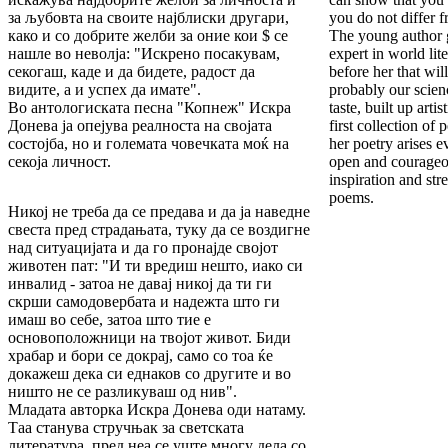
за љубовта на своите најблиски другари,
you do not differ 
како и со добрите желби за оние кои $ се
The young author 
нашле во неволја: "Искрено посакувам,
expert in world li
секогаш, каде и да бидете, радост да
before her that wil
видите, а и успех да имате".
probably our scienc
Во антологиската песна "Копнеж" Искра
taste, built up artis
Донева ја опејува реалноста на својата
first collection of 
состојба, но и големата човечката моќ на
her poetry arises e
секоја личност.
open and courageo
inspiration and stre
poems.
Никој не треба да се предава и да ја наведне
свеста пред страдањата, туку да се воздигне
над ситуацијата и да го пронајде својот
животен пат: "И ти вредиш нешто, иако си
инвалид - затоа не давај никој да ти ги
скрши самодовербата и надежта што ги
имаш во себе, затоа што тие е
основоположници на твојот живот. Биди
храбар и бори се докрај, само со тоа ќе
докажеш дека си еднаков со другите и во
ништо не се разликуваш од нив".
Младата авторка Искра Донева оди натаму.
Таа станува стручњак за светската
литература, пред неа се уште многу дела со