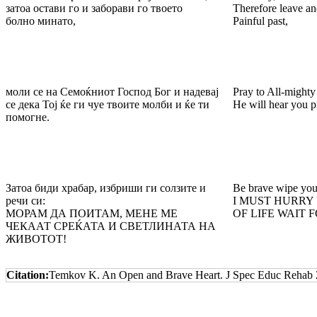
затоа остави го и заборави го твоето
Therefore leave an
болно минато,
Painful past,
моли се на Семоќниот Господ Бог и надевај
Pray to All-mighty
се дека Тој ќе ги чуе твоите молби и ќе ти
He will hear you p
помогне.
Затоа биди храбар, избриши ги солзите и
Be brave wipe your
речи си:
I MUST HURRY 
МОРАМ ДА ПОИТАМ, МЕНЕ МЕ
OF LIFE WAIT 
ЧЕКААТ СРЕЌАТА И СВЕТЛИНАТА НА
ЖИВОТОТ!
Citation:
Temkov K. An Open and Brave Heart. J Spec Educ Rehab 2