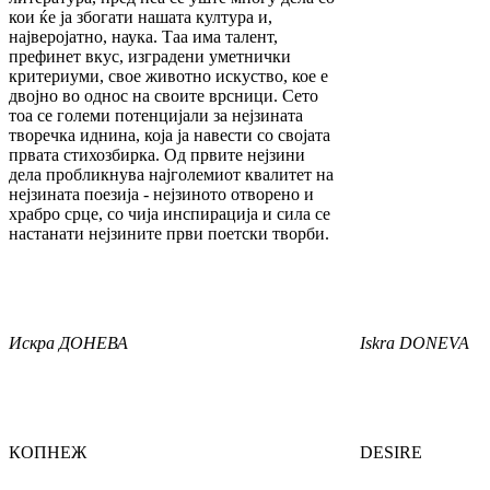
кои ќе ја збогати нашата култура и,
најверојатно, наука. Таа има талент,
префинет вкус, изградени уметнички
критериуми, свое животно искуство, кое е
двојно во однос на своите врсници. Сето
тоа се големи потенцијали за нејзината
творечка иднина, која ја навести со својата
првата стихозбирка. Од првите нејзини
дела пробликнува најголемиот квалитет на
нејзината поезија - нејзиното отворено и
храбро срце, со чија инспирација и сила се
настанати нејзините први поетски творби.
Искра
ДОНЕВА
Iskra
DONEVA
КОПНЕЖ
DESIRE