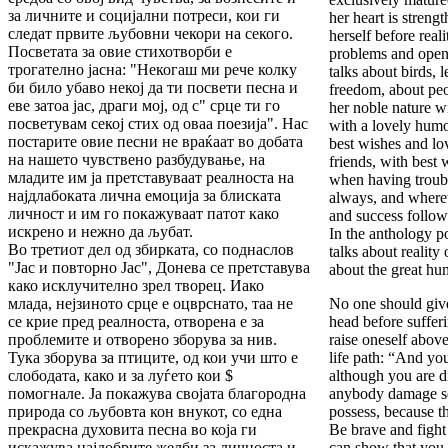
за личните и социјални потреси, кои ги
her heart is streng
следат првите љубовни чекори на секого.
herself before reali
Посветата за овие стихотворби е
problems and openl
трогателно јасна: "Некогаш ми рече колку
talks about birds,
би било убаво некој да ти посвети песна и
freedom, about pe
еве затоа јас, драги мој, од с" срце ти го
her noble nature w
посветувам секој стих од оваа поезија". Нас
with a lovely hum
постарите овие песни не враќаат во добата
best wishes and lov
на нашето чувствено разбудување, на
friends, with best 
младите им ја претставуваат реалноста на
when having troubl
најдлабоката лична емоција за блиската
always, and where
личност и им го покажуваат патот како
and success follow
искрено и нежно да љубат.
In the anthology 
Во третиот дел од збирката, со поднаслов
talks about reality 
"Јас и повторно Јас", Донева се претставува
about the great h
како исклучително зрел творец. Иако
млада, нејзиното срце е оцврснато, таа не
No one should giv
се крие пред реалноста, отворена е за
head before suffer
проблемите и отворено зборува за нив.
raise oneself above
Тука зборува за птиците, од кои учи што е
life path: “And yo
слободата, како и за луѓето кои $
although you are di
помогнале. Ја покажува својата благородна
anybody damage se
природа со љубовта кон внукот, со една
possess, because th
прекрасна духовита песна во која ги
Be brave and fight 
искажува најдобрите желби за личноста и
can show that you 