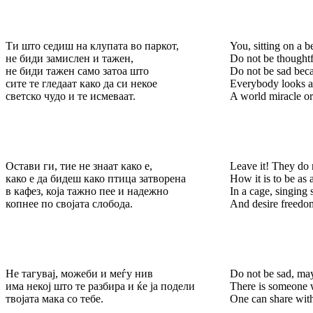
Ти што седиш на клупата во паркот,
You, sitting on a b
не биди замислен и тажен,
Do not be thoughtf
не биди тажен само затоа што
Do not be sad bec
сите те гледаат како да си некое
Everybody looks a
светско чудо и те исмеваат.
A world miracle or
Остави ги, тие не знаат како е,
Leave it! They do 
како е да бидеш како птица затворена
How it is to be as 
в кафез, која тажно пее и надежно
In a cage, singing
копнее по својата слобода.
And desire freedo
Не тагувај, можеби и меѓу нив
Do not be sad, m
има некој што те разбира и ќе ја подели
There is someone 
твојата мака со тебе.
One can share with