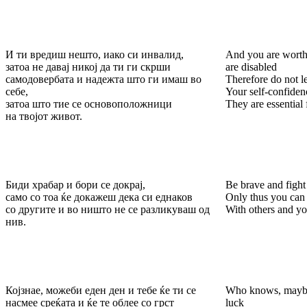
И ти вредиш нешто, иако си инвалид,
And you are worth
затоа не давај никој да ти ги скрши
are disabled
самодовербата и надежта што ги имаш во
Therefore do not 
себе,
Your self-confiden
затоа што тие се основоположници
They are essential f
на твојот живот.
Биди храбар и бори се докрај,
Be brave and fight 
само со тоа ќе докажеш дека си еднаков
Only thus you can 
со другите и во ништо не се разликуваш од
With others and yo
нив.
Којзнае, можеби еден ден и тебе ќе ти се
Who knows, maybe 
насмее среќата и ќе те облее со грст
luck