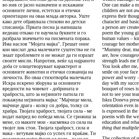
во нив се јасно назначени и искажани
One can make a mis
основните лични, естетски и етички
children are not a
ориентации на оваа млада авторка. Уште
express their thoug
како дете објавувала стихови во детски
character and basi
списанија. Првата песна ја напишала
a person are created
веднаш откако ги научила буквите и го
poem the young girl
разбрала значењето на писмената порака.
human values – ki
Има наслов "Мојата мајка". Грешат оние
courage her mothe
кои мислат дека малечките суштества не ги
“Mummy dear, mu
знаат проблемите и не можат да ги изразат
are, how courageo
своите мисли. Напротив, веќе од најраното
strength leads me 
доба се олицетворуваат карактерот и
You look after me,
основните животни и етички сознанија на
smile on your face 
личноста. Во оваа стихотворба малечката
power and worry – 
Искра искрено зборува за основните
day with my succes
вредности на човекот - добрината и
bouquet of roses is
храброста, што за нејзините патила ги
not to see your tea
покажува нејзината мајка: "Мајчице мила,
Iskra Doneva prese
мајчице драга - колку си добра, толку си
orientation even in 
храбра. Твојата храброст, твојата сила - ме
is expressed in the
водат напред во победа мила. Се грижиш за
poems with the we
мене, со маките мои - насмевка со сила на
education and reha
твојот лик стои. Твојата храброст, сила и
thing that multipli
мака - ветувам мајко со успех ги враќам. Ти
The collection of 
подарувам мајко букет од рози - да не ги