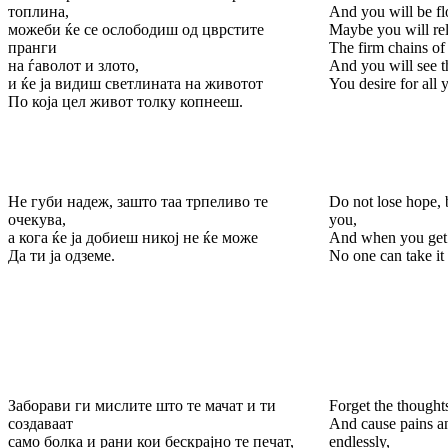
топлина,
And you will be f
можеби ќе се ослободиш од цврстите
Maybe you will rel
пранги
The firm chains of 
на ѓаволот и злото,
And you will see th
и ќе ја видиш светлината на животот
You desire for all y
По која цел живот толку копнееш.
Не губи надеж, зашто таа трпеливо те
Do not lose hope, b
очекува,
you,
а кога ќе ја добиеш никој не ќе може
And when you get 
Да ти ја одземе.
No one can take it
Заборави ги мислите што те мачат и ти
Forget the thoughts
создаваат
And cause pains a
само болка и рани кои бескрајно те печат,
endlessly,