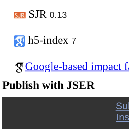
SJR
0.13
h5-index
7
Google-based impact f
Publish with JSER
Su
Ins