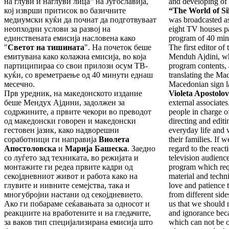
на глуви и наглуви лица" на Југославија,
and developing of
кој изврши притисок во базичните
“The World of Si
медиумски куќи да почнат да подготвуваат
was broadcasted as
неопходни услови за развој на
eight TV houses pa
единствената емисија насловена како
program of 40 min
"
Светот на тишината
". На почеток беше
The first editor o
емитувана како колажна емисија, во која
Menduh Ajdini, wh
партиципираа со свои прилози осум ТВ-
program contents, a
куќи, со времетраење од 40 минути еднаш
translating the M
месечно.
Macedonian sign l
Прв уредник, на македонското издание
Violeta Apostolo
беше Мендух Ајдини, задолжен за
external associates
содржините, а првите чекори во преводот
people in charge o
од македонски говорен и македонски
directing and editi
гестовен јазик, како надворешни
everyday life and 
соработници ги направија
Виолета
their families. If 
Апостоловска
и
Марија Башеска
. Заедно
regard to the reac
со луѓето зад техниката, во режијата и
television audience
монтажите ги редеа првите кадри од
program which requ
секојдневниот живот и работа како на
material and techni
глувите и нивните семејства, така и
love and patience 
многубројни настани од секојдневието.
from different sid
Ако ги побараме сеќавањата за односот и
us that we should 
реакциите на вработените и на гледачите,
and ignorance beca
за ваков тип специјализирана емисија што
which can not be o