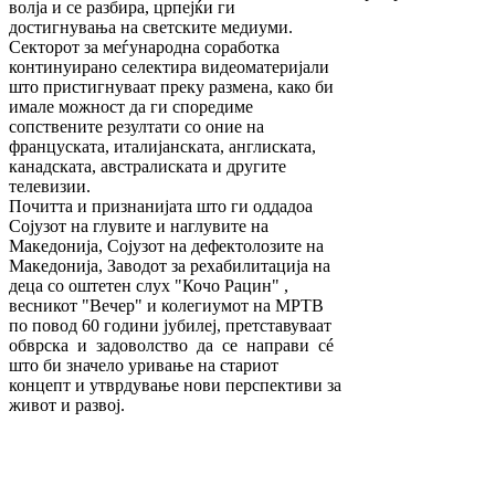
волја и се разбира, црпејќи ги
достигнувања на светските медиуми.
Секторот за меѓународна соработка
континуирано селектира видеоматеријали
што пристигнуваат преку размена, како би
имале можност да ги споредиме
сопствените резултати со оние на
француската, италијанската, англиската,
канадската, австралиската и другите
телевизии.
Почитта и признанијата што ги оддадоа
Сојузот на глувите и наглувите на
Македонија, Сојузот на дефектолозите на
Македонија, Заводот за рехабилитација на
деца со оштетен слух "Кочо Рацин" ,
весникот "Вечер" и колегиумот на МРТВ
по повод 60 години јубилеј, претставуваат
обврска и задоволство да се направи сé
што би значело уривање на стариот
концепт и утврдување нови перспективи за
живот и развој.