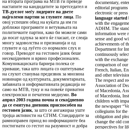
на втората програма на МТВ ги преведе
documentary, enter
настапите на кандидатите за претседател и
editorial programs
ТВ
-
дуелот меѓу лидерите на двете
electronic or pres
најголеми партии за глувите лица
. По
language started 
овој успешен обид на куќата да им ги
with the engagement
доближи програмите и ветувањата на
ADHM. The standar
политичките партии, како би можеле сами
information were r
да носат одлука за кого ќе гласаат, се слеаја
sense and good wi
многу задоволства и признанија и од
achievements of t
глувите и од луѓето со нормален слух и
Department for Int
говор. Преводот на гестовен јазик беше
continuously selec
несекојдневен и врвно професионален.
with the exchange
Комуникациската бариера полека се
comparison of our 
уриваше, така што лицата со оштетување
French, Italian, E
на слухот стануваа предизвик за мнозина
and other televisi
новинари од културната, документарната,
The respect and re
забавната и информативната редакција не
Association of De
само на МТВ, туку и на повеќе приватни
of Macedonia, Asso
електронски и печатени медиуми.
Во
of Macedonia, Insti
април 2003 година почна и секојдневно
children with imp
да се емитува дневник приспособен на
the newspaper “V
гестовен јазик
, за што се ангажираа уште
collegiums for the 
тројца активисти на СГНМ. Стандардите за
obligation and plea
рамноправен приод во информациите беа
change the old con
постигнати со гестот на разумност и добра
perspectives for l