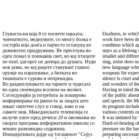
Глувоста-на која ñ се посвети науката,
Deafness, to whic
човештвото, медиумите, со многу болка е
work have been dev
состојба која доаѓа и најчесто останува во
condition which a
доживотен придружник. Ве преселува во
stays as a lifelong
еден помал и поинаков свет, во кој птиците
smaller and differ
не пеат, џагорот не допира до душата. Нуди
sing, noise does not
нов јазик, во кој рацете стануваат главно
new language whe
оружје на изразување, а битката во
weapons for expres
тишината е сурова и непрекидна.
silence is cruel an
Во раздиплувањето на тајните и чудесата
and wonders of the
во една своевидна вселена на молкот.
Having in mind the
Согледувајќи ја потребата за пошироко
of the public abou
информирање на јавноста за лицата што
and speech, the M
имаат оштетен слух и говор, како и на
its program includ
самите нив, Македонската телевизија се
various contents on
вклучи уште пред речиси 20 и овозможи во
It was initiated b
својата програма информативни емисии со
Hard-of-hearing o
мошне разновидна содржина.
pressure on the bas
Иницијативата дојде од тогашниот "Сојуз
preparing necessar