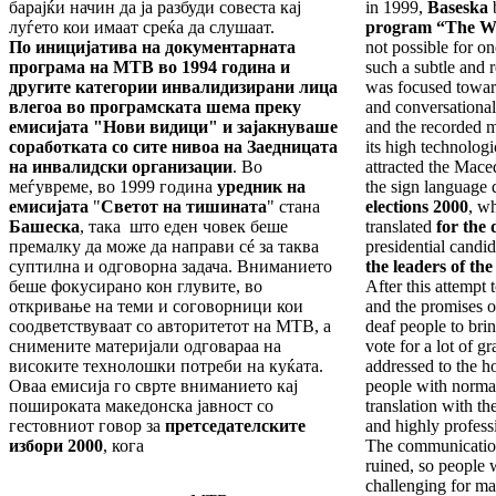
барајќи начин да ја разбуди совеста кај
in 1999,
Baseska
луѓето кои имаат среќа да слушаат.
program “The Wo
По иницијатива на документарната
not possible for o
програма на МТВ во 1994 година и
such a subtle and r
другите категории инвалидизирани лица
was focused toward
влегоа во програмската шема преку
and conversational
емисијата
"
Нови видици
"
и зајакнуваше
and the recorded m
соработката со сите нивоа на Заедницата
its high technolog
на инвалидски организации
. Во
attracted the Mace
меѓувреме, во 1999 година
уредник на
the sign language 
емисијата
"
Светот на тишината
" стана
elections 2000
, w
Башеска
, така што еден човек беше
translated
for the 
премалку да може да направи сé за таква
presidential candi
суптилна и одговорна задача. Вниманието
the leaders of the
беше фокусирано кон глувите, во
After this attempt 
откривање на теми и соговорници кои
and the promises of
соодветствуваат со авторитетот на МТВ, а
deaf people to bri
снимените материјали одговараа на
vote for a lot of g
високите технолошки потреби на куќата.
addressed to the h
Оваа емисија го сврте вниманието кај
people with norma
пошироката македонска јавност со
translation with t
гестовниот говор за
претседателските
and highly profess
избори 2000
, кога
The communication
ruined, so people
challenging for man