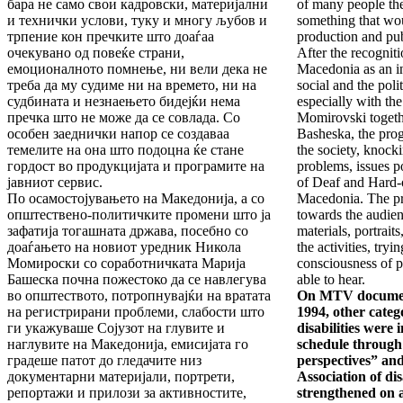
бара не само свои кадровски, материјални
of many people the
и технички услови, туку и многу љубов и
something that wou
трпение кон пречките што доаѓаа
production and pub
очекувано од повеќе страни,
After the recognit
емоционалното помнење, ни вели дека не
Macedonia as an in
треба да му судиме ни на времето, ни на
social and the poli
судбината и незнаењето бидејќи нема
especially with th
пречка што не може да се совлада. Со
Momirovski togethe
особен заеднички напор се создаваа
Basheska, the prog
темелите на она што подоцна ќе стане
the society, knocki
гордост во продукцијата и програмите на
problems, issues p
јавниот сервис.
of Deaf and Hard-
По осамостојувањето на Македонија, а со
Macedonia. The pr
општествено-политичките промени што ја
towards the audie
зафатија тогашната држава, посебно со
materials, portrait
доаѓањето на новиот уредник Никола
the activities, tr
Момироски со соработничката Марија
consciousness of p
Башеска почна пожестоко да се навлегува
able to hear.
во општеството, потропнувајќи на вратата
On MTV document
на регистрирани проблеми, слабости што
1994, other categ
ги укажуваше Сојузот на глувите и
disabilities were
наглувите на Македонија, емисијата го
schedule throug
градеше патот до гледачите низ
perspectives” and
документарни материјали, портрети,
Association of di
репортажи и прилози за активностите,
strengthened on al