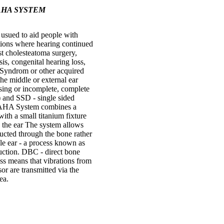
BAHA SYSTEM
sued to aid people with
ctions where hearing continued
ost cholesteatoma surgery,
sis, congenital hearing loss,
 Syndrom or other acquired
he middle or external ear
ssing or incomplete, complete
a) and SSD - single sided
BAHA System combines a
ith a small titanium fixture
 the ear The system allows
ucted through the bone rather
le ear - a process known as
uction. DBC - direct bone
ss means that vibrations from
or are transmitted via the
ea.