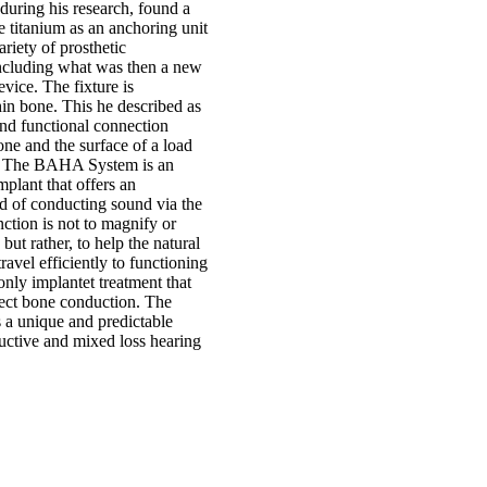
during his research, found a
 titanium as an anchoring unit
ariety of prosthetic
including what was then a new
evice. The fixture is
in bone. This he described as
 and functional connection
ne and the surface of a load
t. The BAHA System is an
mplant that offers an
od of conducting sound via the
nction is not to magnify or
but rather, to help the natural
ravel efficiently to functioning
 only implantet treatment that
ect bone conduction. The
a unique and predictable
uctive and mixed loss hearing