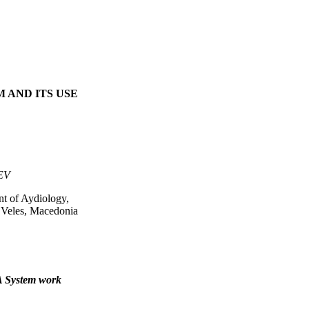
 AND ITS USE
EV
t of Aydiology,
 Veles, Macedonia
 System work