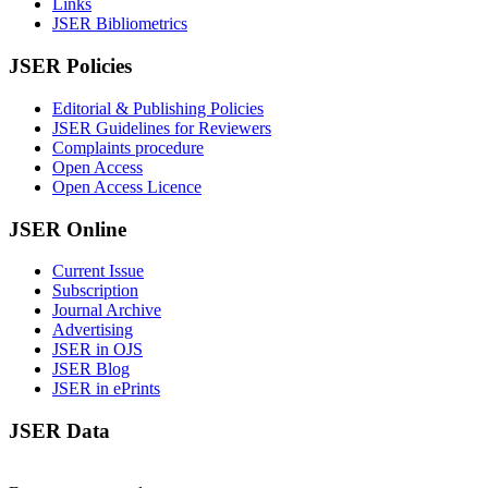
Links
JSER Bibliometrics
JSER Policies
Editorial & Publishing Policies
JSER Guidelines for Reviewers
Complaints procedure
Open Access
Open Access Licence
JSER Online
Current Issue
Subscription
Journal Archive
Advertising
JSER in OJS
JSER Blog
JSER in ePrints
JSER Data