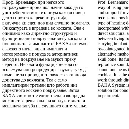
Проф. Бренемарк при неговото
Prof. Brenemark 
истражување пронашол начин како да го
way of using pure
употреби чистиот титаниум како основен
and support for v
дел за протетска реконструкција,
reconstructions 
вклучувајки еден нов вид слушно помагало.
type of hearing d
Фиксатурата е вградена во коската. Ова е
incorporated with
опишано како директно структурно и
direct structural
функционално поврзување меѓу коската и
between living bo
површината за имплантот. БАХА-системот
carrying implan
е коскено интегриран имплант и
osseointegrated i
истовремено е понуда за алтернативен
alternative meth
метод на поврзување на звукот преку
skull bone. Its fu
черепот. Неговата функција не е да го
reproduce sound, 
зголемува или репродуцира звукот, туку да
sound one hears t
помогне за природниот звук ефективно да
cochlea. It is the
допатува до кохлеата. Тоа е само
work through dir
имплантиран третман што работи низ
BAHA System is 
директното коскено поврзување. Затоа
solution for cond
БАХА-системот е единствена извонредна
impairment.
можност за решавање на кондуктивната и
мешаната загуба на слушното оштетување.