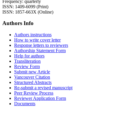
Frequency: quarterly
ISSN: 1409-6099 (Print)
ISSN: 1857-663X (Online)
Authors Info
Authors instructions
How to write cover letter
Response letters to reviewers
Authorship Statement Form
Help for authors
Transliteration
Review Form
Submit new Article
Vancouver Citation
Structured Abstracts
Re-submit a revised manuscript
Peer Review Process
Reviewer Application Form
Documents