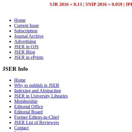
SJR 2016 = 0.13 | SNIP 2016 = 0.059 | IP
Home
Current Issue
Subscription
Journal Archive
Advertising
JSER in OJS
JSER Blog
JSER in ePrints
JSER Info
Home
Why to publish in JSER
Indexing and Abstracting
JSER in University Libraries
Membership
Editorial Office
Editorial Board
Former Editors-in-Chief
JSER List of Reviewers
Contact