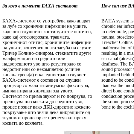
За кого е наменет БАХА системот
How can use 
БАХА-системот се употребува како апарат
BAHA system is u
за луѓе со хронични инфекции на ушите,
chronic ear infe
каде што слушниот континуитет е оштетен,
to deteriorate, p
како кај отосклерозата, травмата,
trauma, otosclero
хроничниот отитис, хроничните инфекции
Treacher Collins
на ушите, конгениталната загуба на слухот,
malformation of t
Тричер Колино-синдром, стекнатите други
resulting in a mi
малформации на средното или
ear canal (atresi
надворешното уво што резултирало со
deafness. The 
недостиг или со некомплетно (сличен
sound processor w
канал-атресија) и кај еднострана глувост.
implanted behind
БАХА-системот е составен од слушен
sound to be cond
процесор со мала титаниумска фиксатура,
than via the midd
имплантирана хирушки зад увото.
direct bone cond
Системот го прима звукот и го поврзува, го
conduction proce
пренесува низ коската до средното уво,
the sound process
процес познат како ДБЦ-директно коскено
bone to the cochl
поврзување што значи дека вибрациите од
звучниот процесор се пренесуваат преку
коската до кохлеата.