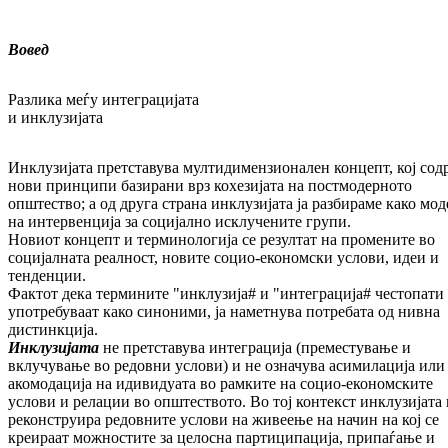
Вовед
Разлика меѓу интеграцијата
и инклузијата
Инклузијата претставува мултидимензионален концепт, кој со
нови принципи базирани врз кохезијата на постмодерното
општество; а од друга страна инклузијата ја разбираме како мод
на интервенција за социјално исклучените групи.
Новиот концепт и терминологија се резултат на промените во
социјалната реалност, новите социо-економски услови, идеи и
тенденции.
Фактот дека термините "инклузија# и "интеграција# честопати 
употребуваат како синоними, ја наметнува потребата од нивна
дистинкција.
Инклузијата
не претставува интеграција (преместување и
вклучување во редовни услови) и не означува асимилација или
акомодација на идивидуата во рамките на социо-економските
услови и релации во општеството. Во тој контекст инклузијата 
реконструира редовните услови на живеење на начин на кој се
креираат можностите за целосна партиципација, припаѓање и