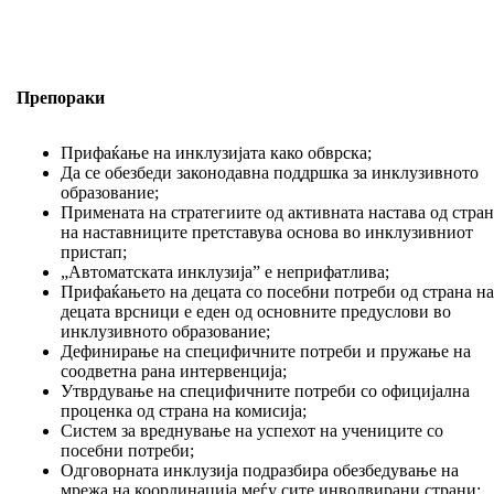
Препораки
Прифаќање на инклузијата како обврска;
Да се обезбеди законодавна поддршка за инклузивното
образование;
Примената на стратегиите од активната настава од стран
на наставниците претставува основа во инклузивниот
пристап;
„Автоматската инклузија” е неприфатлива;
Прифаќањето на децата со посебни потреби од страна н
децата врсници е еден од основните предуслови во
инклузивното образование;
Дефинирање на специфичните потреби и пружање на
соодветна рана интервенција;
Утврдување на специфичните потреби со официјална
проценка од страна на комисија;
Систем за вреднување на успехот на учениците со
посебни потреби;
Одговорната инклузија подразбира обезбедување на
мрежа на координација меѓу сите инволвирани страни;