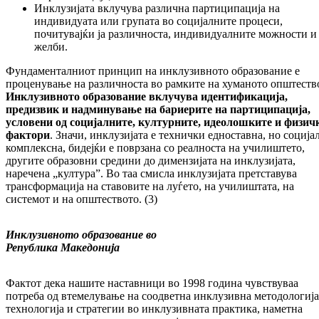
Инклузијата вклучува различна партиципација на
индивидуата или групата во социјалните процеси,
почитувајќи ја различноста, индивидуалните можности и
желби.
Фундаменталниот принцип на инклузивното образование е
проценување на различноста во рамките на хуманото општеств
Инклузивното образование вклучува идентификација,
предизвик и надминување на бариерите на партиципација,
условени од социјалните, културните, идеолошките и физич
фактори
. Значи, инклузијата е технички едноставна, но соција
комплексна, бидејќи е поврзана со реалноста на училиштето,
другите образовни средини до димензијата на инклузијата,
наречена „култура”. Во таа смисла инклузијата претставува
трансформација на ставовите на луѓето, на училиштата, на
системот и на општеството. (3)
Инклузивното образование во
Република Македонија
Фактот дека нашите наставници во 1998 година чувствуваа
потреба од втемелување на соодветна инклузивна методологија
технологија и стратегии во инклузивната практика, наметна