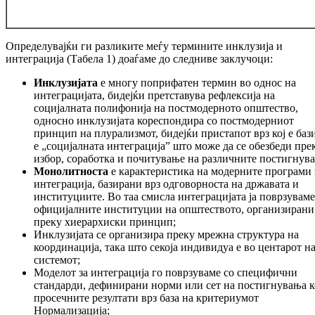
Определувајќи ги разликите меѓу термините инклузија и
интеграција (Табела 1) доаѓаме до следниве заклучоци:
Инклузијата
е многу поприфатен термин во однос на
интеграцијата, бидејќи претставува рефлексија на
социјалната полифонија на постмодерното општество,
односно инклузијата кореспондира со постмодерниот
принцип на плурализмот, бидејќи пристапот врз кој е баз
е „социјалната интеграција” што може да се обезбеди пре
избор, соработка и почитување на различните постигнув
Монолитноста
е карактеристика на модерните програми 
интеграција, базирани врз одговорноста на државата и
институциите. Во таа смисла интеграцијата ја поврзуваме
официјалните институции на општеството, организирани
преку хиерархиски принцип;
Инклузијата се организира преку мрежна структура на
координација, така што секоја индивидуа е во центарот н
системот;
Моделот за интеграција го поврзуваме со специфични
стандарди, дефинирани норми или сет на постигнувања 
просечните резултати врз база на критериумот
Нормализација;