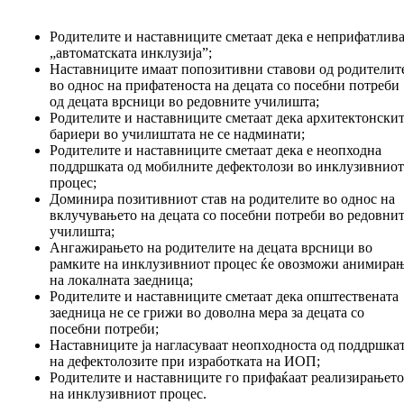
Родителите и наставниците сметаат дека е неприфатлив
„
автоматската инклузија
”
;
Наставниците имаат попозитивни ставови од родителит
во однос на прифатеноста на децата со посебни потреби
од децата врсници во редовните училишта;
Родителите и наставниците сметаат дека архитектонски
бариери во училиштата не се надминати;
Родителите и наставниците сметаат дека е неопходна
поддршката од мобилните дефектолози во инклузивнио
процес;
Доминира позитивниот став на родителите во однос на
вклучувањето на децата со посебни потреби во редовни
училишта;
Ангажирањето на родителите на децата врсници во
рамките на инклузивниот процес ќе овозможи анимира
на локалната заедница;
Родителите и наставниците сметаат дека општествената
заедница не се грижи во доволна мера за децата со
посебни потреби;
Наставниците ја нагласуваат неопходноста од поддршка
на дефектолозите при изработката на ИОП;
Родителите и наставниците го прифаќаат реализирањет
на инклузивниот процес.