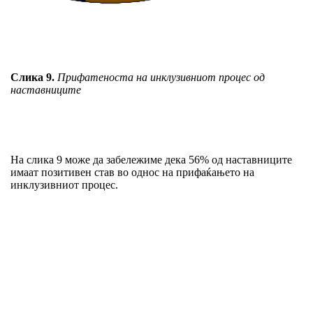
Слика 9.
Прифатеноста на инклузивниот процес од
наставниците
На слика 9 може да забележиме дека 56% од наставниците
имаат позитивен став во однос на прифаќањето на
инклузивниот процес.