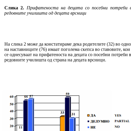
Слика 2.
Прифатеноста на децата со посебни потреби 
редовните училишта од децата врсници
На слика 2 може да констатираме дека родителите (32) во одно
на наставниците (76) имаат поголема скепса во ставовите, кои
се однесуваат на прифатеноста на децата со посебни потреби 
редовните училишта од страна на децата врсници.