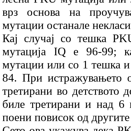
врз основа на проучу
мутации останале некласи
Кај случај со тешка P
мутација IQ е 96-99; 
мутации или со 1 тешка и
84. При истражувањето 
третирани во детството до
биле третирани и над 6 г
поени повисок од другите 
Сето ова укажува дека PK