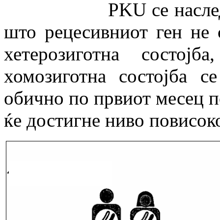
PKU се наследува а
што рецесивниот ген не 
хетерозиготна состој
хомозиготна состојба с
обично по првиот месец п
ќе достигне ниво повисоко