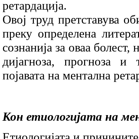
ретардација.
Овој труд претставува об
преку определена литера
сознанија за оваа болест, 
дијагноза, прогноза и
појавата на ментална рета
Кон етиологијата на ме
Етиологијата и причините