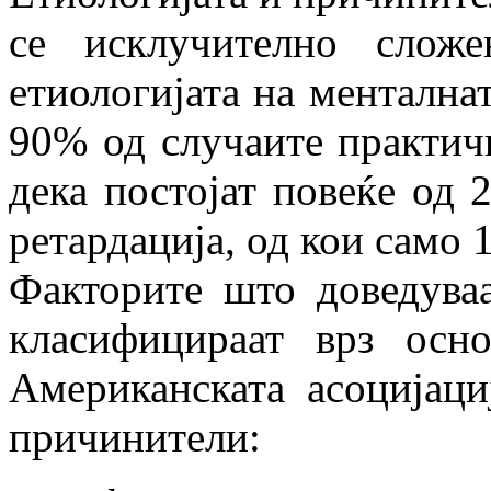
се исклучително слож
етиологијата на менталнат
90% од случаите практичн
дека постојат повеќе од 
ретардација, од кои само 
Факторите што доведуваа
класифицираат врз осн
Американската асоцијаци
причинители: