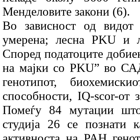
Менделовите закони (6).
Во зависност од видот 
умерена; лесна PKU и л
Според податоците добиен
на мајки со PKU” во САД
генотипот, биохемиск
способности, IQ-scor-от 
Помеѓу 84 мутации што
студија 26 се познати 
активноста на PAH генот