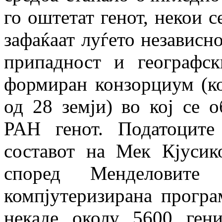
го оштетат генот, некои с
зафаќаат луѓето независн
припадност и географс
формиран конзорциум (ко
од 28 земји) во кој се о
PAH генот. Податоците
составот на Мек Кјусик
според Менделовите
компјутеризирана прогр
некаде околу 5600 ген