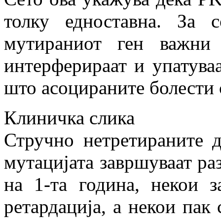
толку едноставна. За с
мутираниот ген важни
интерферираат и упатуваа
што асоцираните болести 
Клиничка слика
Стручно нетретираните д
мутацијата завршуваат ра
на 1-та година, некои 
ретардација, а некои пак 