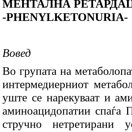
МЕНТАЛНА РЕТАРДА
-PHENYLKETONURIA-
Вовед
Во групата на метаболопа
интермедиерниот метабо
уште се нарекуваат и ам
аминоацидопатии спаѓа П
стручно нетретирани 