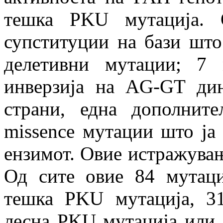
тешка PKU мутација. 
супституции на бази што
делетивни мутации; 7
инверзија на AG-GT дин
страни, една дополнит
missence мутации што ја
ензимот. Овие истражувања
Од сите овие 84 мутац
тешка PKU мутација, 3
лесна PKU мутација или 