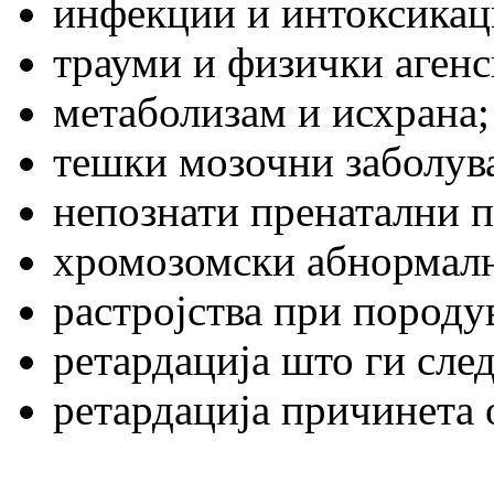
инфекции и интоксикац
трауми и физички агенс
метаболизам и исхрана;
тешки мозочни заболув
непознати пренатални 
хромозомски абнормал
растројства при породу
ретардација што ги сле
ретардација причинета о