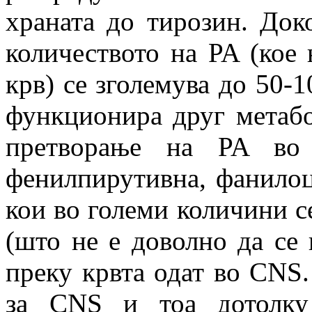
храната до тирозин. До
количеството на PA (кое
крв) се зголемува до 50-1
функционира друг метабо
претворање на PA во 
фенилпирутивна, фанилоц
кои во големи количини се
(што не е доволно да се 
преку крвта одат во CNS.
за CNS и тоа дотолку