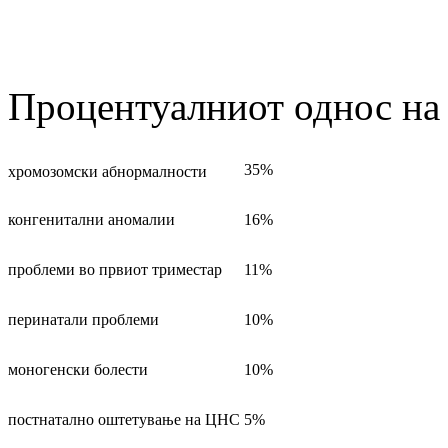
Процентуалниот однос на 
35%
хромозомски абнормалности
конгенитални аномалии
16%
проблеми во првиот триместар
11%
перинатали проблеми
10%
моногенски болести
10%
постнатално оштетување на ЦНС
5%