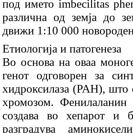
под името imbecilitas phe
различна од земја до зе
движи 1:10 000 новороден
Етиологија и патогенеза
Во основа на оваа моног
генот одговорен за син
хидроксилаза (PAH), што с
хромозом. Фенилаланин 
создава во хепарот и 
разградува аминокисе