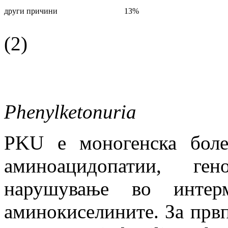
други причини
13%
(2)
Phenylketonuria
PKU е моногенска боле
аминоацидопатии, ге
нарушување во интерм
аминокиселините. За првпа