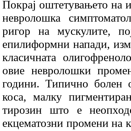
Покрај оштетувањето на и
невролошка симптоматол
ригор на мускулите, п
епилиформни напади, изме
класичната олигофреноло
овие невролошки проме
години. Типично болен 
коса, малку пигментира
тирозин што е неопход
екцематозни промени на к