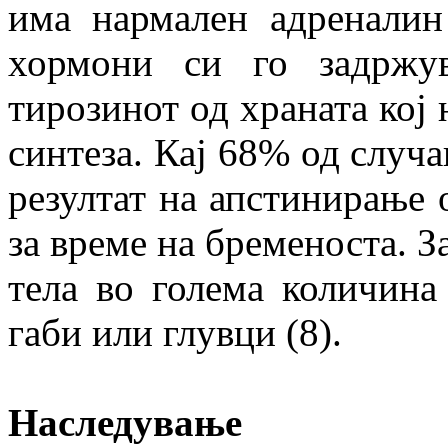
има нармален адреналин
хормони си го задржув
тирозинот од храната кој 
синтеза. Кај 68% од случ
резултат на апстинирање о
за време на бременоста. З
тела во голема количина
габи или глувци (8).
Наследување