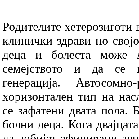
Родителите хетерозиготи в
клинички здрави но својо
деца и болеста може 
семејството и да се 
генерација. Автосомно
хоризонтален тип на нас
се зафатени двата пола.
болни деца. Кога двајцат
да добијат афицирани дец