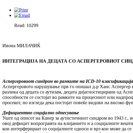
Read: 10299
Ивона МИЛАЧИЌ
ИНТЕГРАЦИЈА НА ДЕЦАТА СО АСПЕРГЕРОВИОТ СИН
Аспергеровиот синдром во рамките на
ICD-10
класификациј
Аспергеровото нарушување прв го опишал д-р Ханс Аспергер в
разлика од децата со аутизам, децата дијагностицирани од Асп
способности се состојат во рамките на процесниот или надпроц
просекот, но изгледа дека постојат повеќе видови на високо фу
Дефициентно социјално однесување
Уште од описот на Канер за аутистичниот синдром во 1943 г., 
овој дефицит вопрограмта на влијанието н а социјалните вештин
кои интерферираат со социјалните односи и врз кои може да се