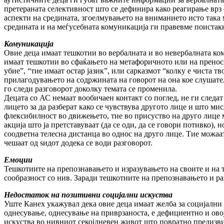
претераната селективност што се дефинира како реагирање врз
аспекти на средината, згоелмувањето на вниманието исто така м
средината и на меѓусебната комуникација ги правевме поистак
Комуникација
Овие деца имаат тешкотии во вербалната и во невербалната ком
имаат тешкотии во сфаќањето на метафоричното или на преносно
убие”, “тие имаат остар јазик”, или сарказмот “колку е чиста 
прилагодувањето на содржината на говорот на она кое слушател
го следи разговорот доколку темата се променила.
Децата со АС немаат вообичаен контакт со поглед, не ги следат 
лицето за да разберат како се чувствува другото лице и што мис
флексибилност во движењето, тие во присуство на друго лице мо
акција што ја претставуваат (да се оди, да се говори потивко), 
соодветна телесна дистанца во однос на друго лице. Тие можаат 
чешаат од ѕидот додека се води разговорот.
Емоции
Тешкотиите на препознавањето и изразувањето на своите и на ту
сообразност со нив. Заради тешкотиите на препознавањето и ра
Недостаток на позитивни социјални искуства
Уште Канех укажувал дека овие деца имаат желба за социјални 
однесување, однесување на приврзаноста, е дефициентно и овој
искуства во нивниот секојдневен живот што повратно предизв