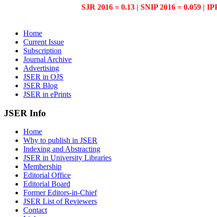
SJR 2016 = 0.13 | SNIP 2016 = 0.059 | IP
Home
Current Issue
Subscription
Journal Archive
Advertising
JSER in OJS
JSER Blog
JSER in ePrints
JSER Info
Home
Why to publish in JSER
Indexing and Abstracting
JSER in University Libraries
Membership
Editorial Office
Editorial Board
Former Editors-in-Chief
JSER List of Reviewers
Contact