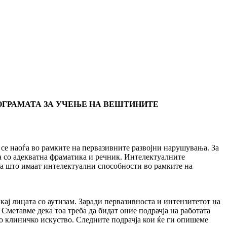
ОГРАМАТА ЗА УЧЕЊЕ НА ВЕШТИНИТЕ
е наоѓа во рамките на первазивните развојни нарушувања. За
на со адекватна фраматика и речник. Интелектуалните
ца што имаат интелектуални способности во рамките на
кај лицата со аутизам. Заради первазивноста и интензитетот на
Сметавме дека тоа треба да бидат оние подрачја на работата
то клиничко искуство. Следните подрачја кои ќе ги опишеме