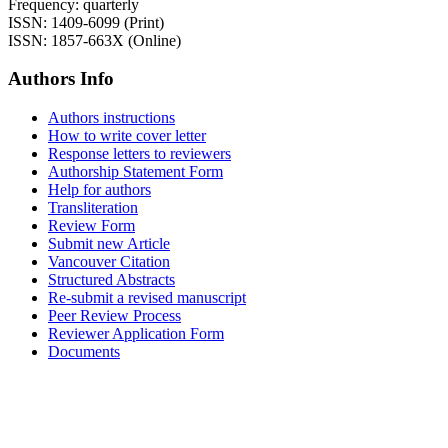
Frequency: quarterly
ISSN: 1409-6099 (Print)
ISSN: 1857-663X (Online)
Authors Info
Authors instructions
How to write cover letter
Response letters to reviewers
Authorship Statement Form
Help for authors
Transliteration
Review Form
Submit new Article
Vancouver Citation
Structured Abstracts
Re-submit a revised manuscript
Peer Review Process
Reviewer Application Form
Documents