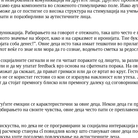
 само една компонента во сложеното стимулирачко поле. Иако а
оже да се постигне со висока структура на стимулација на учење
нати и поразбирливи за аутистичните лица.
уникација. Рабирањето на говорот е отежнато, така што често е 
то значење на зборот, како и на сарказмот и иронијата. Тие бук
твојата соба денес!”. Овие деца исто така имаат тешкотии во прил
от веќе го знае или мора да го сознае, водењето сметка за редо
социјалните сигнали и не ги читаат пораките од лицето, за разлик
ли и да му упатат feedback врз основа на сфатената порака. На ов
жат да скокаат, да прават гримаси или да се вртат во круг. Гесто
но не се користат гестови со кои се изразува наклоност или утеха.
да стојат премногу блиско или премногу далеку од соговорникот, 
ѓите емоции се карактеристични за овие деца. Некои деца ги пре
збирањето на своите чувства, овие деца често пати се преплавен
искуства, но дека не се програмирани за социјална интеракција 
 расчекор станува сî повидлив колку што стануваат овие деца п
икува уште поголемо повлекување на аутистичните деца.