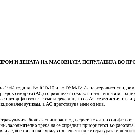
ДРОМ И ДЕЦАТА НА МАСОВНАТА ПОПУЛАЦИЈА ВО ПР
а
о 1944 година. Во ICD-10 и во DSM-IV Аспергеровиот синдром с
ергеров синдром (АС) го развиваат говорот пред четвртата годи
есниот дијапазон. Се смета дека лицата со АС се аутистични ли
нкционален аутизам, а АС претставува еден од нив.
истражувачите биле фасцинирани од недостатокот на социјалност 
и, задолжително треба да се определи приоритетот во работата. 
 влијае, кое ни го овозможува знаењето од литературата и лично