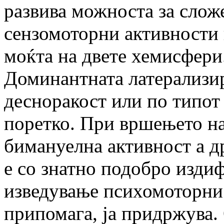
развива можноста за сло
сензомоторни активности 
моќта на двете хемисфери.
Доминантната латерализира
десноракост или по типот 
поретко. При вршењето на
бимануелна активност а др
е со знатно подобро изди
изведување психомоторни 
припомага, ја придржува.