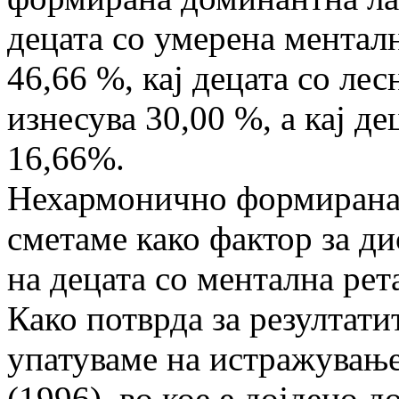
децата со умерена менталн
46,66 %, кај децата со ле
изнесува 30,00 %, а кај д
16,66%.
Нехармонично формиранат
сметаме како фактор за 
на децата со ментална рет
Како потврда за резултат
упатуваме на истражувањ
(1996), во кое е дојдено до