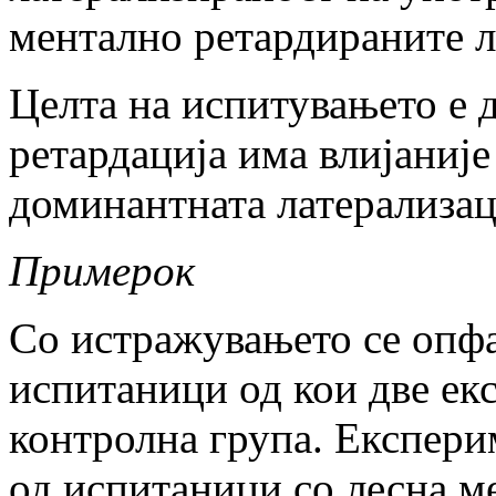
ментално ретардираните л
Целта на испитувањето е д
ретардација има влијаније
доминантната латерализац
Примерок
Со истражувањето се опфа
испитаници од кои две ек
контролна група. Експери
од испитаници со лесна ме