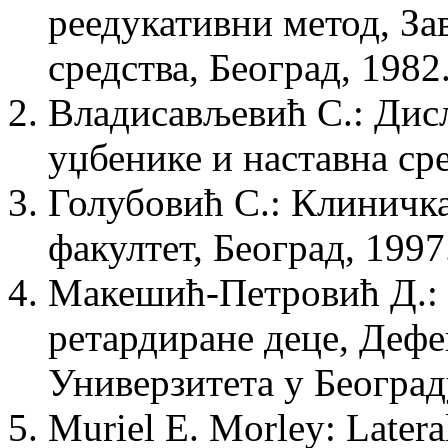
реедукативни метод, За
средства, Београд, 1982
Владисављевић С.: Дисл
уџбенике и наставна сре
Голубовић С.: Клиничка
факултет, Београд, 1997
Макешић-Петровић Д.: 
ретардиране деце, Деф
Универзитета у Београду
Muriel E. Morley: Latera