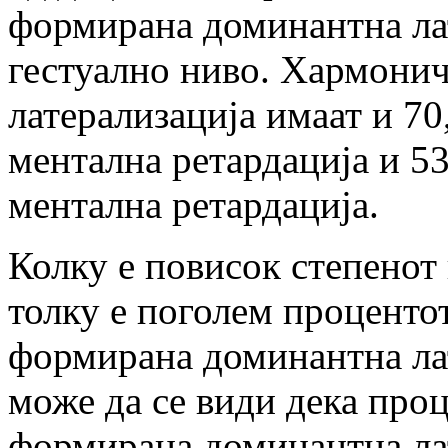
формирана доминантна лат
гестуално ниво. Хармони
латерализација имаат и 70
ментална ретардација и 53
ментална ретардација.
Колку е повисок степенот
толку е поголем проценто
формирана доминантна лат
може да се види дека про
формирана доминантна лат