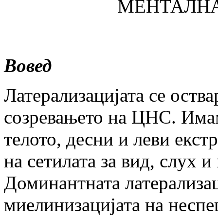
МЕНТАЛНА
Вовед
Латерализацијата се оства
созревањето на ЦНС. Имам
телото, десни и леви екст
на сетилата за вид, слух и
Доминантната латерализац
миелинизацијата на неспе