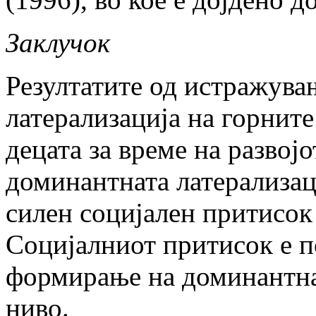
Заклучок
Резултатите од истражува
латерализација на горнит
децата за време на развој
доминантната латерализац
силен социјален притисок 
Социјалниот притисок е по
формирање на доминантнат
ниво.