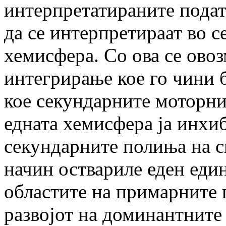
интерпретатираните пода
да се интерпретираат во 
хемисфера. Со ова се овоз
интегрирање кое го чини 
кое секундарните моторни
едната хемисфера ја инхи
секундарните полиња на сп
начин оствариле еден еди
областите на примарните 
развојот на доминантните