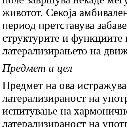
животот. Секоја амбивале
период претставува забаве
структурите и функциите 
латерализирањето на движе
Предмет и цел
Предмет на ова истражув
латерализираност на употр
испитување на хармоничн
латерализираност на употр