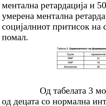
ментална ретардација и 5
умерена ментална ретардац
социјалниот притисок на с
помал.
Од табелата 3 може да
од децата со нормална ин