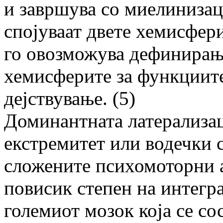
и завршува со миелинизац
спојуваат двете хемисфери
го овозможува дефинирањ
хемисферите за функциите
дејствување. (5)
Доминантната латерализац
екстремитет или водечки 
сложените психомоторни а
повисик степен на интегра
големиот мозок која се сос