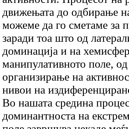
движењата до одбирање на
можеме да го сметаме за п
заради тоа што од латера
доминација и на хемисфер
манипулативното поле, од
организирање на активнос
нивои на издиференцирано
Во нашата средина процес
доминантноста на екстре
поле завршува некаде меѓ