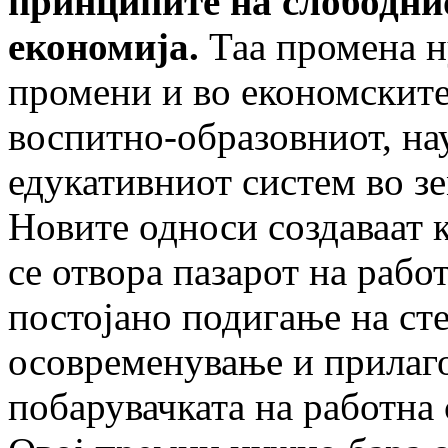
принципите на слободни
економија.
Таа промена н
промени и во економските
воспитно-образовниот, на
едукативниот систем во зе
Новите односи создаваат к
се отвора пазарот на рабо
постојано подигање на сте
осовременување и прилаг
побарувачката на работна 