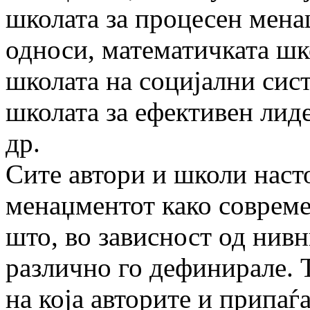
школата за процесен мена
односи, математичката шк
школата на социјални сис
школата за ефективен лид
др.
Сите автори и школи наст
менаџментот како совреме
што, во зависност од нив
различно го дефинирале. Т
на која авторите и припаѓ