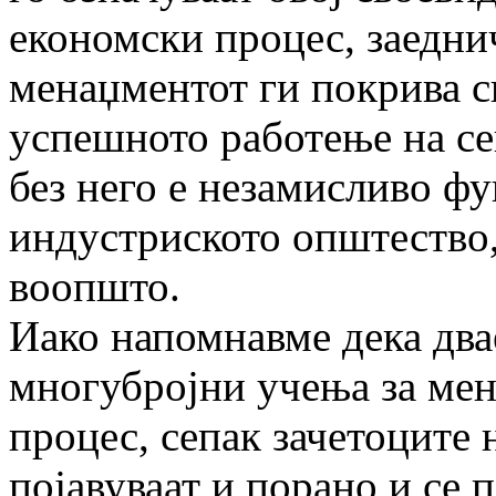
економски процес, заедни
менаџментот ги покрива с
успешното работење на сек
без него е незамисливо ф
индустриското општество,
воопшто.
Иако напомнавме дека двае
многубројни учења за мен
процес, сепак зачетоците
појавуваат и порано и се 