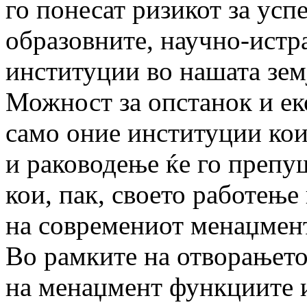
го понесат ризикот за ус
образовните, научно-истр
институции во нашата зем
Можност за опстанок и ек
само оние институции кои
и раководење ќе го препу
кои, пак, своето работење
на современиот менаџмент
Во рамките на отворањето
на менаџмент функциите и