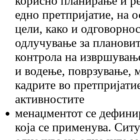
корисно планирање и р
едно претпријатие, на 
цели, како и одговорно
одлучување за плановит
контрола на извршувањ
и водење, поврзување, 
кадрите во претпријати
активностите
менаџментот се дефинир
која се применува. Сит