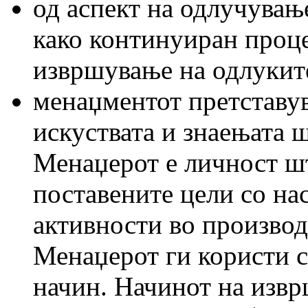
од аспект на одлучувањ
како континуиран проце
извршување на одлуките
менаџментот претставу
искуствата и знаењата 
Менаџерот е личност шт
поставените цели со на
активности во производ
Менаџерот ги користи с
начин. Начинот на изв