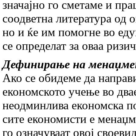
значајно го сметаме и пра
соодветна литература од о
но и ќе им помогне во еду
се определат за оваа ризи
Дефинирање на менаџм
Ако се обидеме да направ
економското учење во двае
неодминлива економска пој
сите економисти е менаџме
го означуваат овој своев