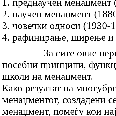
преднаучен менаџмент (
научен менаџмент (188
човечки односи (1930-1
рафинирање, ширење и с
За сите овие периоди
посебни принципи, функц
школи на менаџмент.
Како резултат на многубр
менаџментот, создадени с
менаџмент, помеѓу кои нај