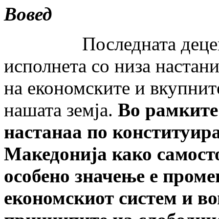
Вовед
Последната деценија 
исполнета со низа настани
на економските и вкупнит
нашата земја.
Во рамките
настанаа по конституир
Македонија како самосто
особено значење е проме
економскиот систем и во