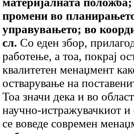
материјалната положба;
промени во планирањето
управувањето; во коорд
сл.
Со еден збор, прилаго
работење, а тоа, покрај ос
квалитетен менаџмент как
остварување на поставенит
Тоа значи дека и во облас
научно-истражувачкиот и 
се воведе современ менаџм