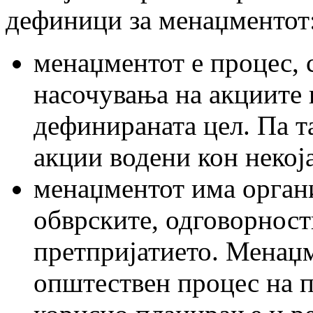
дефиници за менаџментот:
менаџментот е процес, 
насочувања на акциите 
дефинираната цел. Па т
акции водени кон некој
менаџментот има органи
обврските, одговорност
претпријатието. Менаџм
општествен процес на п