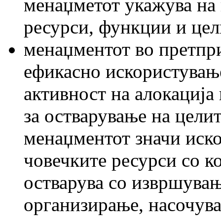
менаџметот укажува на 
ресурси, функции и цел
менаџментот во претпри
ефикасно искористувањ
активност на алокација
за остварување на целит
менаџментот значи иск
човечките ресурси со к
остварува со извршува
организирање, насочува