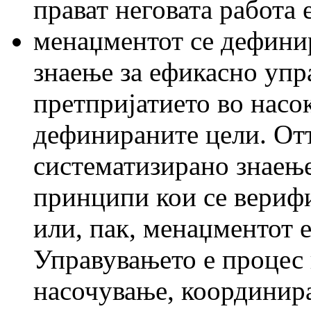
прават неговата работа
менаџментот се дефини
знаење за ефикасно упр
претпријатието во насо
дефинираните цели. Отт
систематизирано знаењ
принципи кои се верифи
или, пак, менаџментот е
Управувањето е процес
насочување, координира