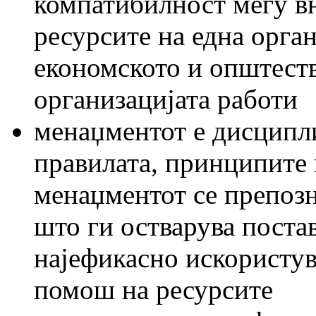
компатибилност меѓу в
ресурсите на една орга
економското и општест
организацијата работи
менаџментот е дисципли
правилата, принципите 
менаџментот се препоз
што ги остварува поста
најефикасно искористув
помош на ресурсите