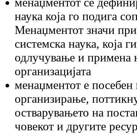
менаџментот се дефини
наука која го подига со
Менаџментот значи при
системска наука, која г
одлучување и примена 
организацијата
менаџментот е посебен 
организирање, поттикн
остварувањето на поста
човекот и другите ресу