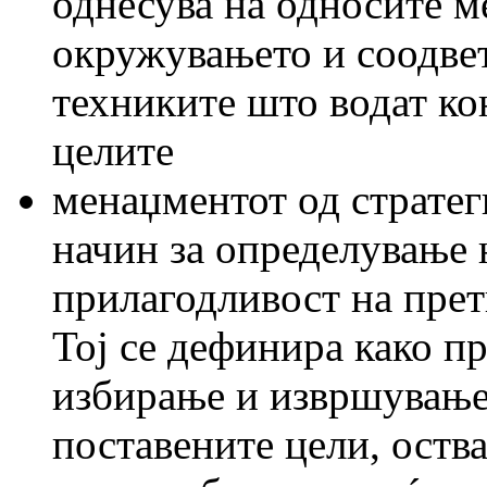
однесува на односите м
окружувањето и соодве
техниките што водат ко
целите
менаџментот од стратег
начин за определување 
прилагодливост на прет
Тој се дефинира како п
избирање и извршување
поставените цели, оств