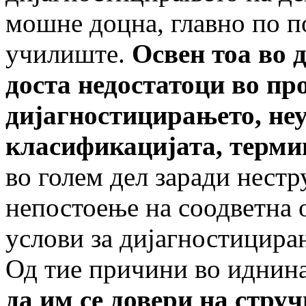
мошне доцна, главно по п
училиште.
Освен тоа во
доста недостатоци во пр
дијагностицирањето, не
класификацијата, терми
во голем дел заради нест
непостоење на соодветна 
услови за дијагностицира
Од тие причини во иднина
да им се довери на стру