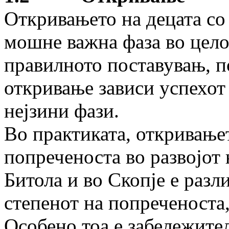
Откривањето на децата со
мошне важна фаза во цел
правилното поставувањ, п
откривање зависи успехот 
нејзини фази.
Во практиката, откривање
попреченоста во развојот н
Битола и во Скопје е разл
степенот на попреченоста,
Особено тоа е забележител