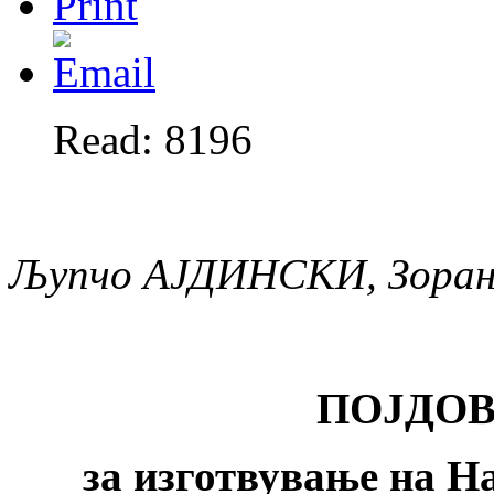
Read: 8196
Љупчо АЈДИНСКИ, Зора
ПОЈДО
за изготвување на Н