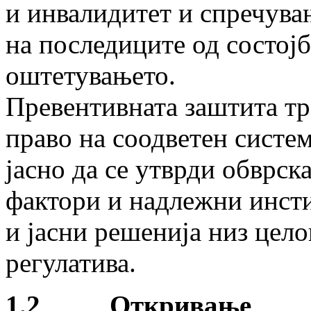
и инвалидитет и спречув
на последиците од состој
оштетувањето.
Превентивната заштита тр
право на соодветен систем 
јасно да се утврди обврск
фактори и надлежни инсти
и јасни решенија низ цел
регулатива.
1.2 Откривање