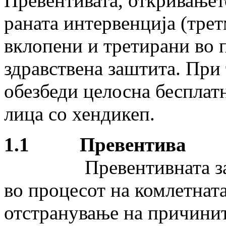
Превентивата, откривањето
раната интервенција (трет
вклопени и третирани во 
здравствена заштита. При т
обезбеди целосна бесплатн
лица со хендикеп.
1.1 Превентива
Превентивната з
во процесот на комлетнат
отстранување на причинит