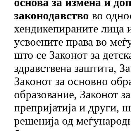
основа за измена и до
законодавство
во однос
хендикепираните лица 
усвоените права во меѓ
што се Законот за детск
здравствена заштита, За
Законот за основно обр
образование, Законот з
препријатија и други, ш
решенија од меѓународн