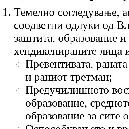
Темелно согледување, 
соодветни одлуки од Вл
заштита, образование и
хендикепираните лица и
Превентивата, раната
и раниот третман;
Предучилишното вос
образование, среднот
образование за сите 
Оспособувањето и вр