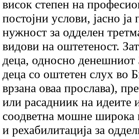
висок степен на професио
постојни услови, јасно ја
нужност за одделен третм
видови на оштетеност. Зат
деца, односно денешниот 
деца со оштетен слух во Б
врзана оваа прослава), пр
или расадниик на идеите и
соодветна мошне широка 
и рехабилитација за оддел