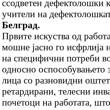
ссодветен дефектолошки к
учители на дефектолошка
Белград.
Првите искуства од работа
мошне јасно го исфрлија 
на специфични потреби во
односно оспособувањето з
лица со разновидни оштет
ретардирани, телесни инва
почетоци на работата, шт