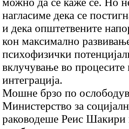
можно да се каже се. Но н
нагласиме дека се постиг
и дека општетвените напо
кон максимално развивање
психофизички потенцијали
вклучување во процесите 
интеграција.
Мошне брзо по ослободув
Министерство за социјалн
раководеше Реис Шакири 