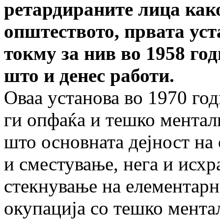
ретардираните лица како
општеството, првата ус
токму за нив во 1958 год
што и денес работи.
Оваа установа во 1970 го
ги опфаќа и тешко ментал
што основната дејност на 
и сместување, нега и исхр
стекнување на елементарн
окупација со тешко мента