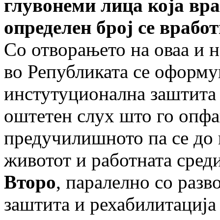
глувонеми лица која вра
определен број се вработ
Со отворањето на оваа и 
во Републиката се оформу
инстутуционална заштита 
оштетен слух што го опфа
предучилишното па се до 
животот и работната сред
Второ
, паралелно со разв
заштита и рехабилитација 