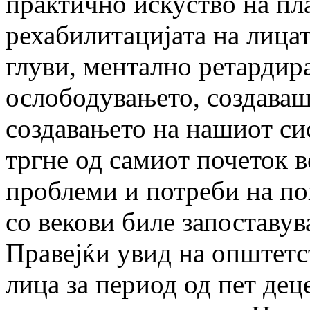
практично искуство на пл
рехабилитацијата на лицат
глуви, ментално ретардира
ослободувањето, создава
создавањето на нашиот си
тргне од самиот почеток 
проблеми и потреби на по
со векови биле запоставув
Правејќи увид на општетс
лица за период од пет дец