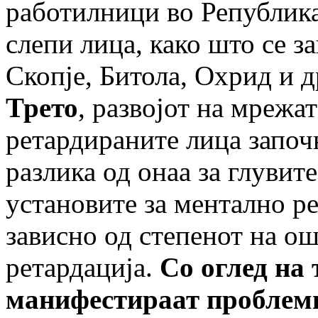
работилници во Република
слепи лица, како што се 
Скопје, Битола, Охрид и д
Трето
, развојот на мрежа
ретардираните лица започ
разлика од онаа за глувит
установите за ментално р
зависно од степенот на о
ретардација.
Со оглед на 
манифестираат проблеми