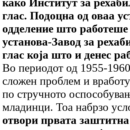
како Институт за рехаби
глас. Подоцна од оваа ус
одделение што работеше 
установа-Завод за рехаби
глас која што и денес ра
Во периодот од 1955-1960
сложен проблем и вработу
по стручното оспособувањ
младинци. Тоа набрзо усло
отвори првата заштитн