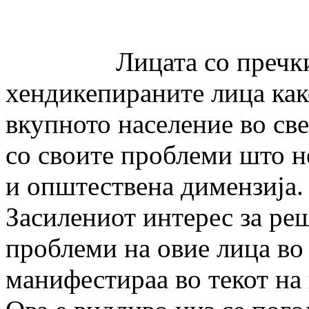
Лицата со пречки во 
хендикепираните лица как
вкупното население во св
со своите проблеми што н
и општествена димензија.
Засилениот интерес за ре
проблеми на овие лица во 
манифестираа во текот на 