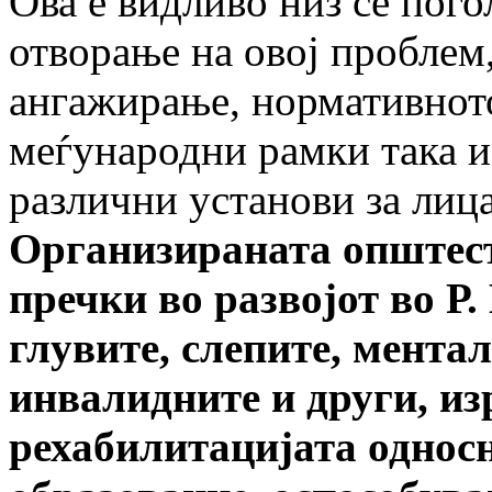
Ова е видливо низ се пог
отворање на овој проблем
ангажирање, нормативното
меѓународни рамки така и
различни установи за лица
Организираната општест
пречки во развојот во Р.
глувите, слепите, мента
инвалидните и други, из
рехабилитацијата однос