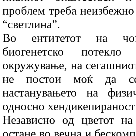
проблем треба неизбежно д
“светлина”.
Во ентитетот на чов
биогенетско потекло
окружување, на сегашниот 
не постои моќ да се
настанувањето на физ
односно хендикепираност 
Независно од цветот на
остане во вечна и беском