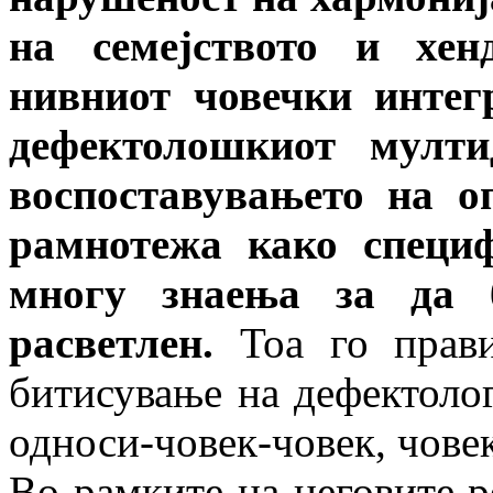
на семејството и хен
нивниот човечки интег
дефектолошкиот мулти
воспоставувањето на о
рамнотежа како специ
многу знаења за да 
расветлен.
Тоа го прави
битисување на дефектоло
односи-човек-човек, чове
Во рамките на неговите р