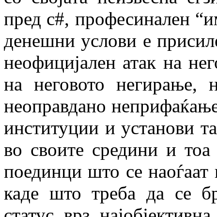
пред с#, професинален “и
денешни услови е присиле
неофицијален атак на нег
на неговото негирање, н
неоправдано неприфаќање
институции и установи та
во своите средини и тоа
поединци што се наоѓаат 
каде што треба да се б
статус врз најобјективн