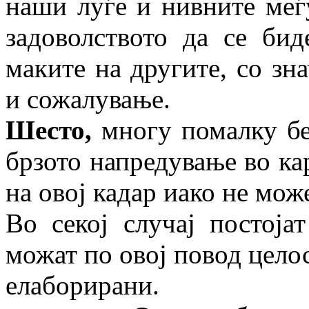
наши луѓе и нивните меѓ
задоволството да се бид
маките на другите, со зн
и сожалување.
Шесто,
многу помалку бе
брзото напредување во ка
на овој кадар иако не мож
Во секој случај постој
можат по овој повод цело
елаборирани.