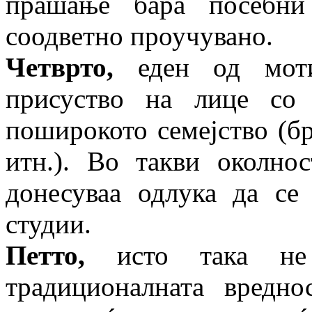
прашање бара посебни
соодветно проучувано.
Четврто,
еден од моти
присуство на лице со
поширокото семејство (бра
итн.). Во такви околно
донесуваа одлука да се
студии.
Петто,
исто така не
традиционалната вредно