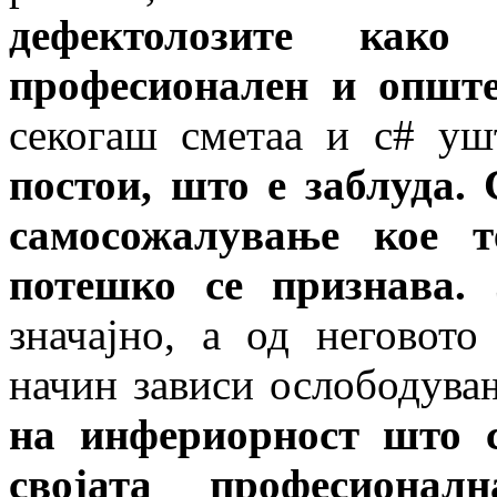
дефектолозите како
професионален и опште
секогаш сметаа и с# уш
постои, што е заблуда.
самосожалување кое 
потешко се признава.
значајно, а од неговото
начин зависи ослободува
на инфериорност што с
својата професионал