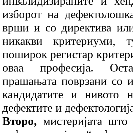
инвалидизираните и хен
изборот на дефектолошк
врши и со директива или
никакви критериуми, 
поширок регистар критери
оваа професија. Оста
прашањата поврзани со 
кандидатите и нивото 
дефектите и дефектологија
Второ,
мистеријата што 