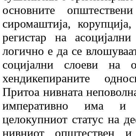
основните општествен
сиромаштија, корупција
регистар на асоцијални
логично е да се влошуваа
социјални слоеви на 
хендикепираните одно
Притоа нивната неповолн
императивно има и н
целокупниот статус на де
нивниот општествен и