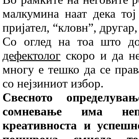
малкумина наат дека тој
пријател, “кловн”, другар
Со оглед на тоа што до
дефектолог
скоро и да не
многу е тешко да се прав
со нејзиниот избор.
Свесното определува
сомневање има неп
креативноста и успеш