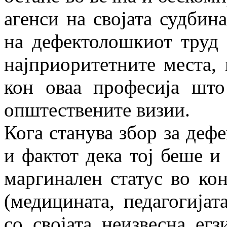
агенси на својата судбин
на дефектолошкиот труд 
најприоритетните места,
кон оваа професија што
општествените визии.
Кога станува збор за дефе
и фактот дека тој беше и 
маргинален статус во ко
(медицината, педагогијата
со својата неизвесна егз