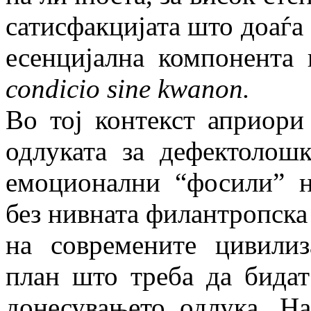
сатисфакцијата што доаѓа 
есенцијална компонента
condicio sine kwanon.
Во тој контекст априори
одлуката за дефектолош
емоционални “фосили” н
без нивната филантропска
на современите цивили
план што треба да бида
донесувањето одлука. Н