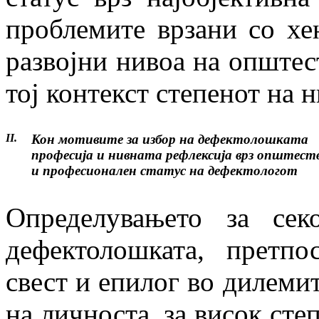
проблемите врзани со хе
развојни нивоа на општес
тој контекст степенот на 
II.
Кон мотивите за избор на дефектолошката
професија и нивната рефлексија врз општес
и професионален статус на дефектологот
Определувањето за сек
дефектолошката, претпо
свест и епилог во дилемит
на личноста, за висок степ