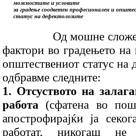
можностите и условите
за градење соодветен професионален и опште
статус на дефектолозите
Од мошне сложениот 
фактори во градењето на
општествениот статус на д
одбравме следните:
1. Отсуството на залаг
работа
(сфатена во поши
апострофирајќи ја секо
работат, никогаш не