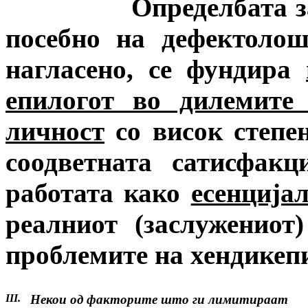
Определбата за избо
посебно на дефектоло
нагласено, се фундира
епилогот во дилемите
личност
со висок степен
соодветната сатисфак
работата како
есенција
реалниот (заслужениот
проблемите на хендикеп
III.
Некои од факторите што ги лимитираат