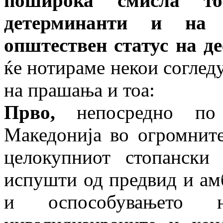
поширока смисла т
детерминанти и на 
општествен статус на де
ќе нотираме некои согледу
на прашања и тоа:
Прво,
непосредно по 
Македонија во огромните
целокупниот стопански
испушти од предвид и ам
и оспособувањето н