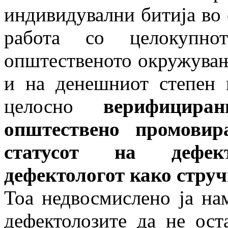
индивидувални битија во 
работа со целокупн
општественото окружувањ
и на денешниот степен 
целосно
верифицира
општествено промовир
статусот на дефек
дефектологот како струч
Тоа недвосмислено ја нам
дефектолозите да не ост