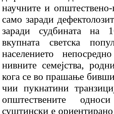
научните и општествено-
само заради дефектолозит
заради судбината на 
вкупната светска поп
населението непосредн
нивните семејства, родн
кога се во прашање бивши
чии пукнатини транзици
општествените однос
суштински е ориентирано 