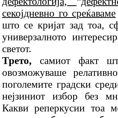
дефектологија,
“
дефект
секојдневно го среќаваме
што се кријат зад тоа, 
универзалното интереси
светот.
Трето,
самиот факт што
овозможуваше релативн
поголемите градски сред
нејзиниот избор без м
Какви реперкусии тоа 