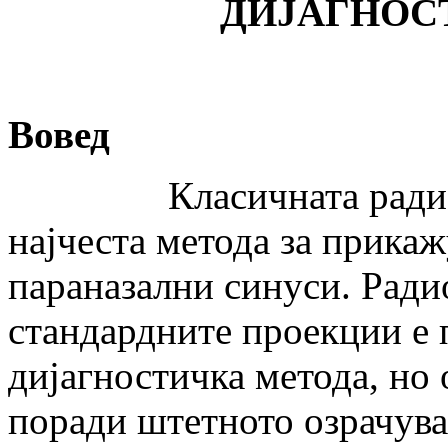
ДИЈАГНОС
В
овед
Класичната радиограф
најчеста метода за прика
параназални синуси. Ради
стандардните проекции е 
дијагностичка метода, но 
поради штетното озрачува