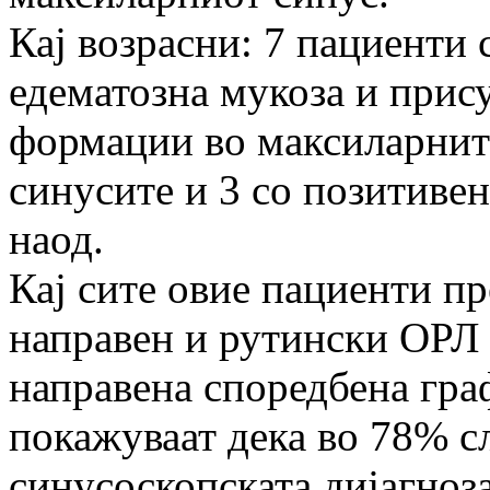
Кај возрасни: 7 пациенти 
едематозна мукоза и прису
формации во максиларните
синусите и 3 со позитиве
наод.
Кај сите овие пациенти пр
направен и рутински ОРЛ 
направена споредбена граф
покажуваат дека во 78% с
синусоскопската дијагноза