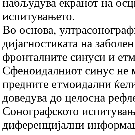
набљудува екранот на осц
испитувањето.
Во основа, ултрасонографи
дијагностиката на заболе
фронталните синуси и етм
Сфеноидалниот синус не м
предните етмоидални ќели
доведува до целосна рефле
Сонографското испитување
диференцијални информа