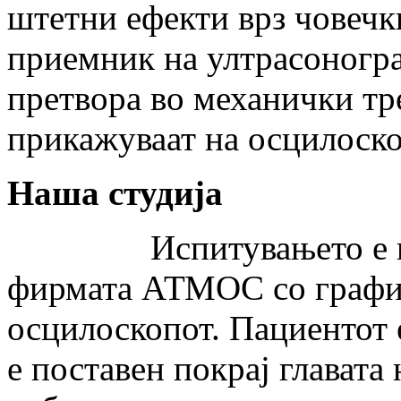
штетни ефекти врз човечк
приемник на ултрасоногра
претвора во механички тр
прикажуваат на осцилоско
Наша студија
Испитувањето е напра
фирмата АТМОС со графи
осцилоскопот. Пациентот 
е поставен покрај главата 