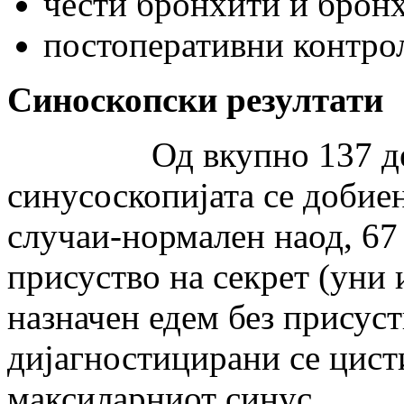
чести бронхити и брон
постоперативни к
Синоскопски резултати
Од вкупно 137 деца к
синусоскопијата се добиен
случаи-нормален наод, 67
присуство на секрет (уни 
назначен едем без присуств
дијагностицирани се цис
максиларниот синус.