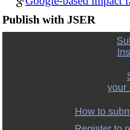
Google-based impact f
Publish with JSER
Su
Ins
your
How to subm
Register to r