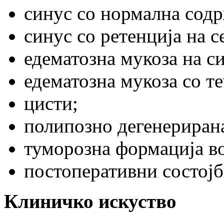
синус со нормална содр
синус со ретенција на с
едематозна мукоза на с
едематозна мукоза со те
цисти;
полипозно дегенерирана
туморозна формација во
постоперативни состојб
Клиничко искуство