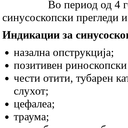
Во период од 4 годин
синусоскопски прегледи и 
Индикации за синусоско
назална опструкција;
позитивен риноскопски
чести отити, тубарен ка
слухот;
цефалеа;
траума;