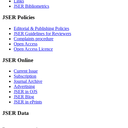
Links
JSER Bibliometrics
JSER Policies
Editorial & Publishing Policies
JSER Guidelines for Reviewers
Complaints procedure
Open Access
Open Access Licence
JSER Online
Current Issue
Subscription
Journal Archive
Advertising
JSER in OJS
JSER Blog
JSER in ePrints
JSER Data