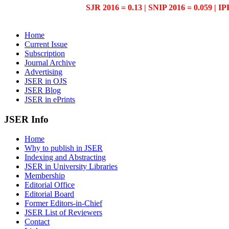
SJR 2016 = 0.13 | SNIP 2016 = 0.059 | IP
Home
Current Issue
Subscription
Journal Archive
Advertising
JSER in OJS
JSER Blog
JSER in ePrints
JSER Info
Home
Why to publish in JSER
Indexing and Abstracting
JSER in University Libraries
Membership
Editorial Office
Editorial Board
Former Editors-in-Chief
JSER List of Reviewers
Contact