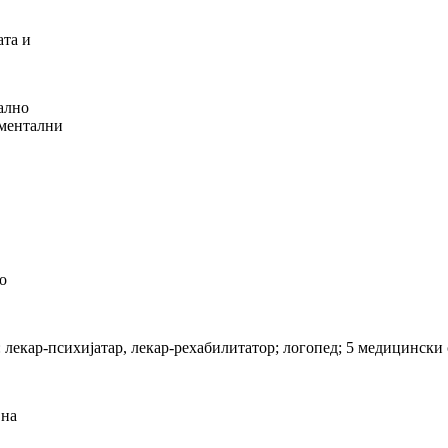
ата и
ално
 ментални
о
: лекар-психијатар, лекар-рехабилитатор; логопед; 5 медицински 
 на