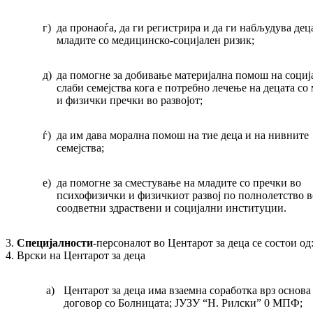
г)
да пронаоѓа, да ги регистрира и да ги набљудува дец
младите со медицинско-социјален ризик;
д)
да помогне за добивање материјална помош на социј
слаби семејства кога е потребно лечење на децата со
и физички пречки во развојот;
ѓ)
да им дава морална помош на тие деца и на нивните
семејства;
е)
да помогне за сместување на младите со пречки во
психофизички и физичкиот развој по полнолетство в
соодветни здраствени и социјални институции.
3.
Специјалности
-персоналот во Центарот за деца се состои од
4. Врски на Центарот за деца
а)
Центарот за деца има взаемна соработка врз основа
договор со Болницата; ЈУЗУ “Н. Рилски” 0 МПФ;