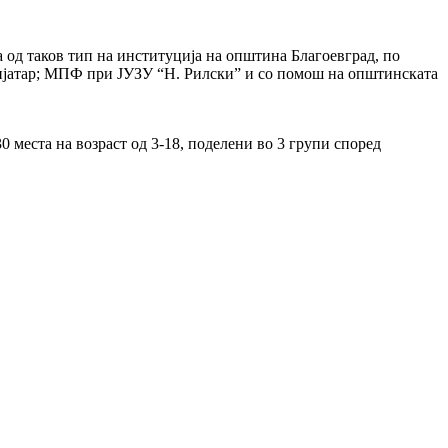
 од таков тип на институција на општина Благоевград, по
ихијатар; МПФ при ЈУЗУ “Н. Рилски” и со помош на општинската
 места на возраст од 3-18, поделени во 3 групи според