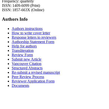
Frequency: quarterly
ISSN: 1409-6099 (Print)
ISSN: 1857-663X (Online)
Authors Info
Authors instructions
How to write cover letter
Response letters to reviewers
Authorship Statement Form
Help for authors
Transliteration
Review Form
Submit new Article
Vancouver Citation
Structured Abstracts
Re-submit a revised manuscript
Peer Review Process
Reviewer Application Form
Documents