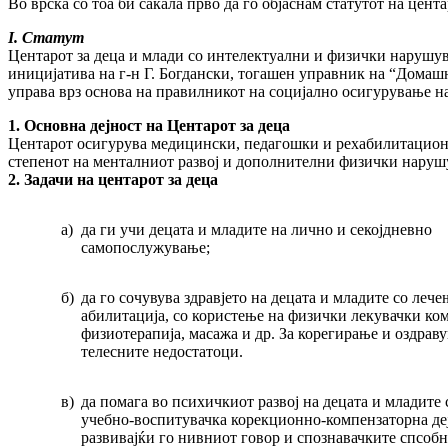
Во врска со тоа би сакала прво да го објаснам статутот на цента
I.
Статут
Центарот за деца и млади со интелектуални и физички нарушув
иницијатива на г-н Г. Богдански, тогашен управник на “Домаш
управа врз основа на правилникот на социјално осигурување на л
1. Основна дејност на Центарот за деца
Центарот осигурува медицински, педагошки и рехабилитациони у
степенот на менталниот развој и дополнителни физички наруш
2. Задачи на центарот за деца
а)
да ги учи децата и младите на лично и секојдневно
самопослужување;
б)
да го сочувува здравјето на децата и младите со лече
абилитација, со користење на физички лекувачки ко
физиотерапија, масажа и др. За корегирање и оздрав
телесните недостатоци.
в)
да помага во психичкиот развој на децата и младите 
учебно-воспитувачка корекционно-компензаторна деј
развивајќи го нивниот говор и спознавачките спсобн