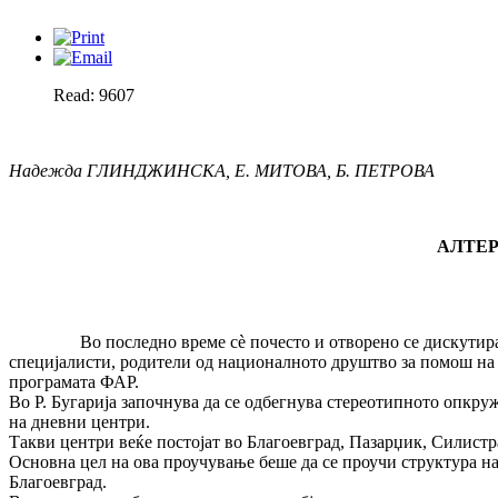
Read: 9607
Надежда ГЛИНДЖИНСКА, Е. МИТОВА, Б. ПЕТРОВА
АЛТЕР
Во последно време сè почесто и отворено се дискутираат про
специјалисти, родители од националното друштво за помош на 
програмата ФАР.
Во Р. Бугарија започнува да се одбегнува стереотипното опкру
на дневни центри.
Такви центри веќе постојат во Благоевград, Пазарџик, Силистра
Основна цел на ова проучување беше да се проучи структура на
Благоевград.