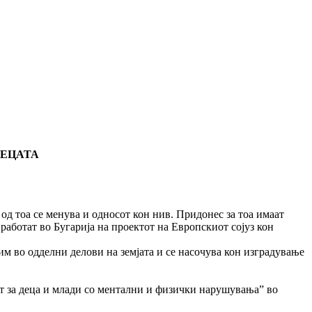
ДЕЦАТА
 тоа се менува и односот кон нив. Придонес за тоа имаат
аботат во Бугарија на проектот на Европскиот сојуз кон
м во одделни делови на земјата и се насочува кон изградување
от за деца и млади со ментални и физички нарушувања” во