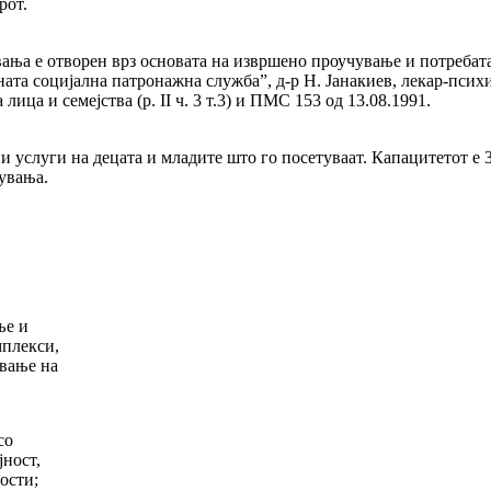
рот.
ања е отворен врз основата на извршено проучување и потребата
ната социјална патронажна служба”, д-р Н. Јанакиев, лекар-пс
ица и семејства (р. II ч. 3 т.3) и ПМС 153 од 13.08.1991.
слуги на децата и младите што го посетуваат. Капацитетот е 30
увања.
ње и
мплекси,
ување на
со
ност,
ости;