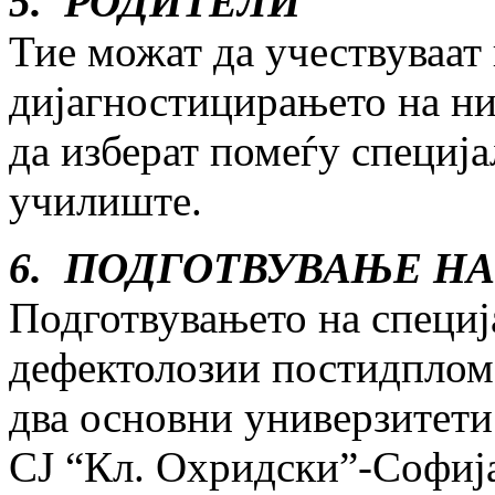
5. РОДИТЕЛИ
Тие можат да учествуваат
дијагностицирањето на ни
да изберат помеѓу специј
училиште.
6. ПОДГОТВУВАЊЕ Н
Подготвувањето на специ
дефектолозии постидпломс
два основни универзитети
СЈ “Кл. Охридски”-Софија