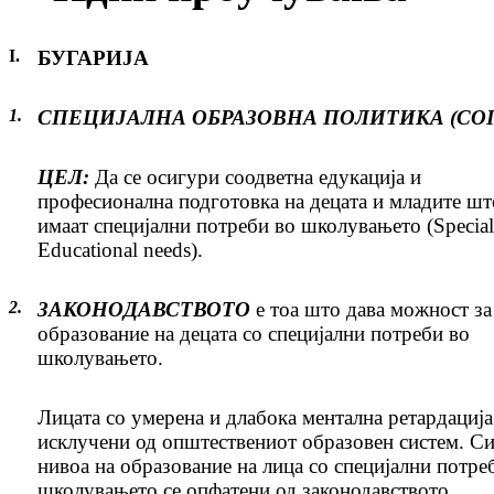
I.
БУГАРИЈА
1.
СПЕЦИЈАЛНА ОБРАЗОВНА ПОЛИТИКА (СО
ЦЕЛ:
Да се осигури соодветна едукација и
професионална подготовка на децата и младите шт
имаат специјални потреби во школувањето (Special
Educational needs).
2.
ЗАКОНОДАВСТВОТО
е тоа што дава можност за
образование на децата со специјални потреби во
школувањето.
Лицата со умерена и длабока ментална ретардација
исклучени од општествениот образовен систем. Си
нивоа на образование на лица со специјални потре
школувањето се опфатени од законодавството.