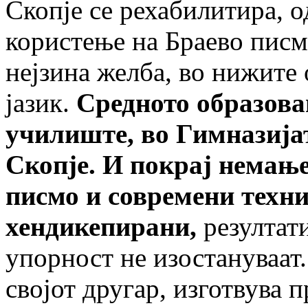
Скопје се рехабилитира, о
користење на Браево писм
нејзина желба, во нижите 
јазик.
Средното образова
училиште, во Гимназиј
Скопје. И покрај немањ
писмо и современи техн
хендикепирани,
резултат
упорност не изостануваат.
својот другар, изготвува 