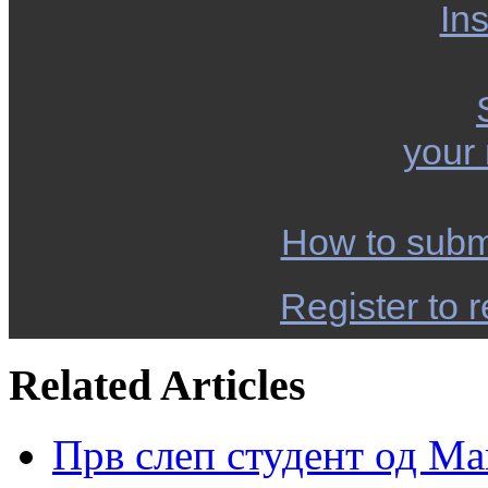
Ins
your
How to subm
Register to r
Related Articles
Прв слеп студент од М