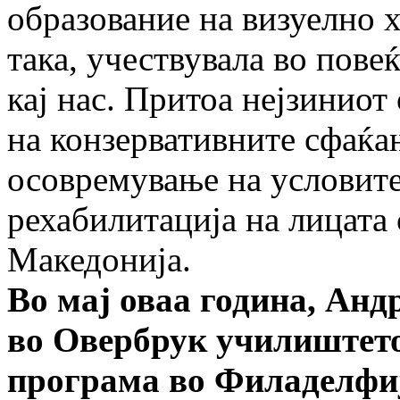
образование на визуелно 
така, учествувала во пове
кај нас. Притоа нејзинио
на конзервативните сфаќањ
осовремување на условите
рехабилитација на лицата 
Македонија.
Во мај оваа година, Ан
во Овербрук училиштето
програма во Филаделфиј