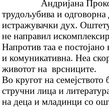
Андријана Прокопен
трудољубива и одговорна 
истражувачки дух. Оштету
не направил искомплексир
Напротив таа е постојано 
и комуникативна. Неа скор
животот на врсниците.
Во кругот на семејството 
стручни лица и литература
на деца и младинци со ош