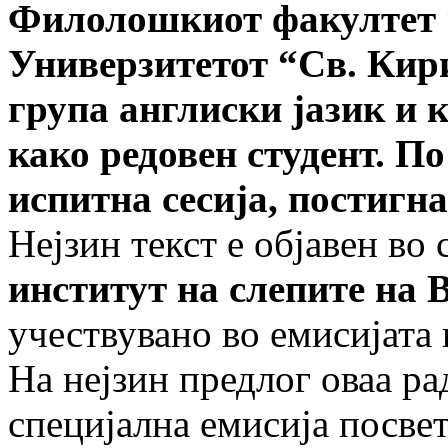
Филолошкиот факултет
Универзитетот
“
Св. Кир
група англиски јазик и 
како редовен студент. П
испитна сесија, постигн
Нејзин текст е објавен во
институт на слепите на 
учествувано во емисијата 
На нејзин предлог оваа р
специјална емисија посве