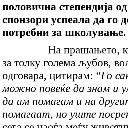
половична степендија од
спонзори успеала да го д
потребни за школување.
На прашањето, кои се
за толку голема љубов, во
одговара, цитирам: “
Го с
можно повеќе да знам и у
да им помагам и на другит
помагаат, но уште посреќ
сега се наоѓа меѓу животн