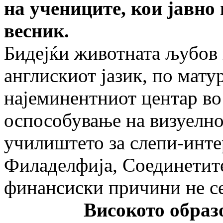
на учениците, кои јавно 
весник.
Бидејќи животната љубов 
англискиот јазик, по мат
најеминентниот центар во 
оспособување на визуелн
училиштето за слепи-инт
Филаделфија, Соединетит
финансиски причини не с
Високото образован