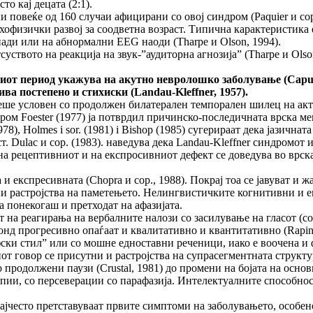
то кај децата (2:1).
и повеќе од 160 случаи афицирани со овој синдром (Paquier и сор
сихофизички развој за соодветна возраст. Типична карактеристика
ди или на абнормални EEG наоди (Tharpe и Olson, 1994).
уството на реакција на звук-”аудиторна агнозија” (Tharpe и Olson
т период укажува на акутно невролошко заболување
(Caput
вива постепено и стихиски
(Landau-Kleffner, 1957).
а беше условен со продолжен билатерален темпорален шилец на а
ром Foester (1977) ја потврдил причинско-последичната врска ме
8), Holmes i sor. (1981) i Bishop (1985) сугерираат дека јазична
 Dulac и сор. (1983). наведува дека Landau-Kleffner синдромот 
на рецептивниот и на експросивниот дефект се доведува во врска с
и експресивната (Chopra и сор., 1988). Покрај тоа се јавуват и ж
та и растројства на паметењето. Нелингвистичките когнитивни и
 а понекогаш и претходат на афазијата.
 на реагирања на вербалните налози со засилување на гласот (со
нд прогресивно опаѓаат и квалитативно и квантитативно (Rapin, 
фски стил” или со мошне едноставни реченици, иако е воочена и 
т говор се присутни и растројства на супрасегментната структура
о продолжени паузи (Crustal, 1981) до промени на бојата на основ
ии, со персеверации со парафазија. Интелектуалните способност
ајчесто претставуваат првите симптоми на заболувањето, особено