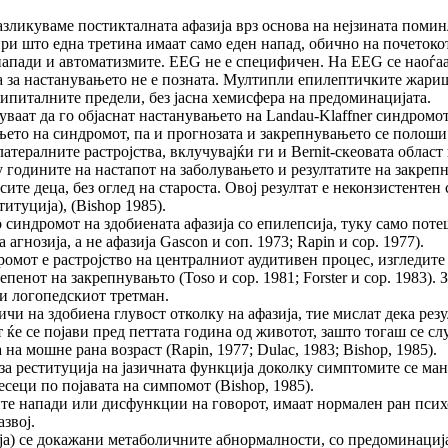
азликуваме постикталната афазија врз основа на нејзината поми
и што една третина имаат само еден напад, обично на почетокот
и напади и автоматизмите. EEG не е специфичен. На EEG се наоѓ
та за настанувањето не е позната. Мултипли епилептичките жариш
ципиталните предели, без јасна хемисфера на предоминацијата.
уваат да го објаснат настанувањето на Landau-Klaffner синдромо
ето на синдромот, па и прогнозата и закрепнувањето се полоши к
латералните растројства, вклучувајќи ги и Bernit-скеовата облас
ѓу годините на настапот на заболувањето и резултатите на закреп
сите деца, без оглед на староста. Овој резултат е неконзистентен
итуција), (Bishop 1985).
во синдромот на здобиената афазија со епилепсија, туку само пот
гнозија, а не афазија Gascon и соп. 1973; Rapin и сор. 1977).
ромот е растројство на централниот аудитивен процес, изгледите
пенот на закрепнувањто (Тоѕо и сор. 1981; Forster и сор. 1983)
 и логопедскиот третман.
чи на здобиена глувост отколку на афазија, тие мислат дека резу
е се појави пред петтата година од животот, зашто тогаш се слу
на мошне рана возраст (Rapin, 1977; Dulac, 1983; Bishop, 1985).
за реституција на јазичната функција доколку симптомите се ман
есеци по појавата на симпомот (Bishop, 1985).
 напади или дисфункции на говорот, имаат нормален ран психом
звој.
) се докажани метаболичните абнормалности, со предоминација 