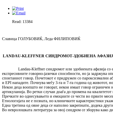
Read: 13384
Славица ГОЛУБОВИЌ, Леда ФИЛИПОВИЌ
LANDAU
-
KLEFFNER
СИНДРОМОТ-ЗДОБИЕНА АФАЗИЈА С
Landau-Kleffner синдромот или здобиената афазија со епилеп
експресивните говорно-јазички способности, но ја задржува опш
спонтаниот говор. Почетокот е придружен со пароксизмални а
и EPI нападите. Почнува меѓу 3-та и 7-та година од животот, н
Некои деца воопшто не говорат, некои имаат говор ограничен н
артикуланија. Во ретки случаи доаѓа до промена на квалитетот 
Пречките во однесувањето и емоциите се чести во првите месец
Етиологијата не е позната, но клиничките карактеристики ука
Една третина од овие деца се наполно закрепнати, додека дру
Во невролошката литература за овој синдром се зборува како д