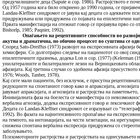
предучилишните деца (Sapute и сор. 1986). Растројството е почес
Од 1957 година кога било откриено до 1990 година, се пријавен
Landau-Kleffner синдромот се јавува кај децата со адекватен п
придружувана или придружена со појавата на епилептични напа
Првата манифестација на отежнат говор се пројавува прво со отс
Bishorlp, 1985; Paqnier, 1992).
Опаѓањето на рецептивните способности во развојнио
акутна и драматична, но обично процесот во суштина се од
Според Sato-Dreiffus (1973) развојот на експресивната афазиј
хемисфери. Со долготрајно следење на пациенотот со овој синд
епилептичните празнења, додека Lon и сор. (1977) (Kelerman (197
унилатералните и билатералните лезии на Верницкеовата област.
афазијата. Кај третина случаи со здобиена афазија присуството 
1976; Woods, Tanber, 1978).
Кај сите мали пациенти, без исклучок, е присутна рецептивната 
редукциите на спонтаниот говор како и апраксијата, агнозија
јавуваат апраксијата, и агнозијата и растројства на паметењето,
Инивијалната фаза на боелеста се манифестира со невозможност
вербална агнозија, додека експресивниот говор и лексичкиот фо
Децата со Landan-Kleffner синдромот се изразуваат со “телегра
1992). Во фазата на најинтензивното пропаѓање на експресивнио
на темпото, на интонацијата, на чести хезитации, на ирегуларн
снижена спонтана вербална експресија придружена со стереотип
заболувањето.
Психомоторните растројства и растројствата на однесувањето н