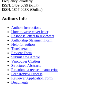
Frequency: quarterly
ISSN: 1409-6099 (Print)
ISSN: 1857-663X (Online)
Authors Info
Authors instructions
How to write cover letter
Response letters to reviewers
Authorship Statement Form
Help for authors
Transliteration
Review Form
Submit new Article
Vancouver Citation
Structured Abstracts
Re-submit a revised manuscript
Peer Review Process
Reviewer Application Form
Documents