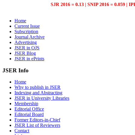
SJR 2016 = 0.13 | SNIP 2016 = 0.059 | IP
Home
Current Issue
Subscription
Journal Archive
Advertising
JSER in OJS
JSER Blog
JSER in ePrints
JSER Info
Home
Why to publish in JSER
Indexing and Abstracting
JSER in University Libraries
Membership
Editorial Office
Editorial Board
Former Editors-in-Chief
JSER List of Reviewers
Contact