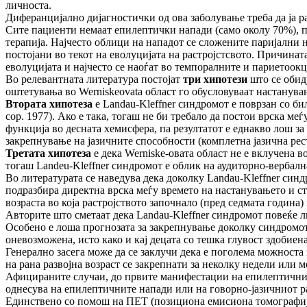
личноста.
Диферанцијално дијагностички од ова заболување треба да ја р
Сите пациенти немаат епилептички напади (само околу 70%), пр
терапија. Најчесто облици на нападот се сложените паријалн
постојани во текот на еволуцијата на растројстсвото. Причина
еволуцијата и најчесто се наоѓат во темпоралните и париетоок
Во релевантната литература постојат
три хипотези
што се обид
оштетувања во Werniskeovata област го обусловуваат настанувањ
Втората хипотеза
е Landau-Kleffner синдромот е поврзан со би
сор. 1977). Ако е така, тогаш не би требало да постои врска ме
функција во десната хемисфера, па резултатот е еднакво лош за 
закрепнување на јазичните способности (комплетна јазична рест
Третата хипотеза
е дека Werniske-овата област не е вклучена 
тогаш Landeu-Kleffner синдромот е облик на аудиторно-вербална а
Во литературата се наведува дека доколку Landau-Kleffner синд
подразбира директна врска меѓу времето на настанувањето и сте
возраста во која растројството започнало (пред седмата година)
Авторите што сметаат дека Landau-Kleffner синдромот повеќе ли
Особено е лоша прогнозата за закрепнување доколку синдромот ќ
оневозможена, исто како и кај децата со тешка глувост здобиена 
Генерално засега може да се заклучи дека е поголема можноста 
на рана развојна возраст се закрепнати за неколку недели или м
Афицираните случаи, до првите манифестации на епилептичните
однесува на епилептичните напади или на говорно-јазичниот ра
Единствено со помош на ПЕТ (позициона емисиона томографија