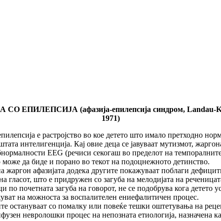
О ЕПИЛЕПСИЈА (афазија-епилепсија синдром,
Landau
-
K
1971)
сија е растројство во кое детето што имало претходно нормал
тата интелигенција. Кај овие деца се јавуваат мутизмот, жаргон
бнормалности EEG (речиси секогаш во пределот на темпоралните
о може да биде и порано во текот на подоцнежното детинство.
а жаргон афазијата додека другите покажуваат поблаги дефицити
на гласот, што е придружен со загуба на мелодијата на реченицат
и по почетната загуба на говорот, не се подобрува кога детето у
жуват на можноста за воспалителен ениефалитичен процес.
гите остануваат со помалку или повеќе тешки оштетувања на рец
ифузен невролошки процес на непозната етиологија, назначена к