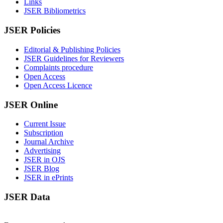
Links
JSER Bibliometrics
JSER Policies
Editorial & Publishing Policies
JSER Guidelines for Reviewers
Complaints procedure
Open Access
Open Access Licence
JSER Online
Current Issue
Subscription
Journal Archive
Advertising
JSER in OJS
JSER Blog
JSER in ePrints
JSER Data