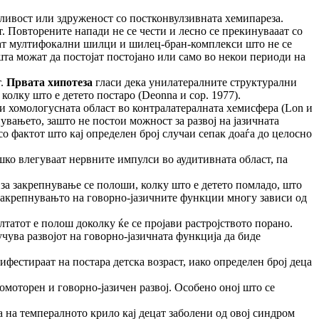
нливост или здруженост со постконвулзивната хемипареза.
. Повторените напади не се чести и лесно се прекинувааат со
аат мултифокални шилци и шилец-бран-комплекси што не се
та можат да постојат постојано или само во некои периоди на
т.
Првата хипотеза
гласи дека унилатералните структурални
олку што е детето постаро (Deonna и сор. 1977).
т и хомологусната област во контралатералната хемисфера (Lon и
нувањето, зашто не постои можност за развој на јазичната
 со фактот што кај определен број случаи сепак доаѓа до целосно
ешко влегуваат нервните импулси во аудитивната област, па
 за закрепнување се полоши, колку што е детето помладо, што
. Закрепнувањто на говорно-јазичните функции многу зависи од
лтатот е полош доколку ќе се пројави растројството порано.
чува развојот на говорно-јазичната функција да биде
ифестираат на постара детска возраст, иако определен број деца
оторен и говорно-јазичен развој. Особено оној што се
на темпералното крило кај децат заболени од овој синдром