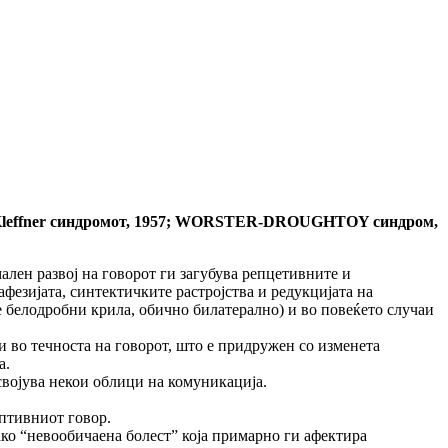
leffner
синдромот, 1957;
WORSTER-DROUGHTOY
синдром,
ен развој на говорот ги загубува репцетивните и
афезијата, синтектичките растројства и редукцијата на
 белодробни крила, обично билатерално) и во повеќето случаи
 во течноста на говорот, што е придружен со изменета
а.
својува некои облици на комуникација.
ептивниот говор.
ако “невообичаена болест” која примарно ги афектира