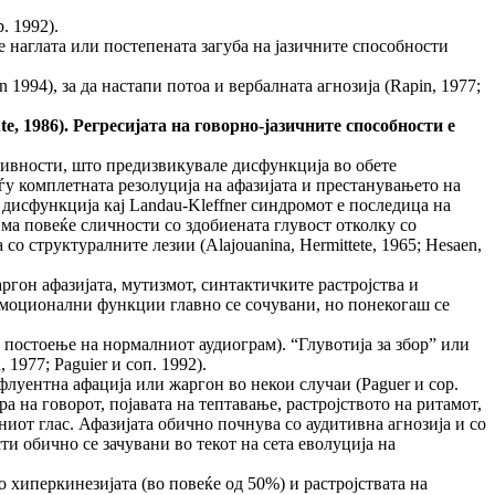
. 1992).
 е наглата или постепената загуба на јазичните способности
 1994), за да настапи потоа и вербалната агнозија (Rapin, 1977;
e, 1986).
Регресијата на говорно-јазичните способности е
ктивности, што предизвикувале дисфункција во обете
ѓу комплетната резолуција на афазијата и престанувањето на
та дисфункција кај Landau-Kleffner синдромот е последица на
има повеќе сличности со здобиената глувост отколку со
о структуралните лезии (Alajouanina, Hermittete, 1965; Hesaen,
аргон афазијата, мутизмот, синтактичките растројства и
 емоционални функции главно се сочувани, но понекогаш се
 постоење на нормалниот аудиограм). “Глувотија за збор” или
1977; Paguier и соп. 1992).
флуентна афација или жаргон во некои случаи (Paguer и сор.
 на говорот, појавата на тептавање, растројството на ритамот,
ниот глас. Афазијата обично почнува со аудитивна агнозија и со
и обично се зачувани во текот на сета еволуција на
 хиперкинезијата (во повеќе од 50%) и растројствата на