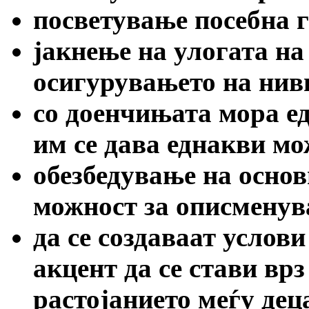
посветување посебна 
јакнење на улогата на
осигурувањето на нив
со доенчињата мора ед
им се дава еднакви мо
обезбедување на осно
можност за описмену
да се создаваат услови
акцент да се стави вр
растојанието меѓу дец