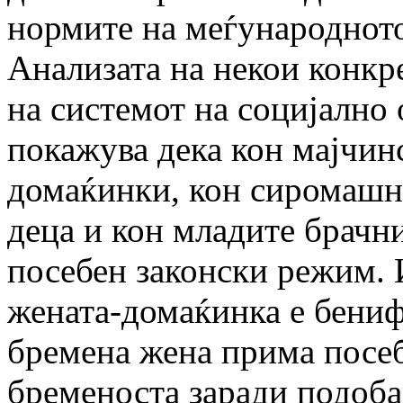
нормите на меѓународното
Анализата на некои конкр
на системот на социјално
покажува дека кон мајчинс
домаќинки, кон сиромашни
деца и кон младите брачни
посебен законски режим. 
жената-домаќинка е бениф
бремена жена прима посеб
бременоста заради подоба