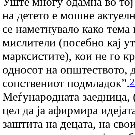
Уште многу одамна во тој
на детето е мошне актуел
се наметнувало како тема 
мислители (посебно кај у
марксистите), кои не го к
односот на општеството, 
2
сопствениот подмладок”.
Меѓународната заедница, 
цел да ја афирмира идејат
заштита на децата, на сво