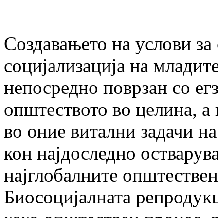
Создавањето на услови за
социјализација на младит
непосредно поврзан со егз
општеството во целина, а
во оние витални задачи н
кон најдоследно остварув
најглобалните општествен
Биосоцијалната репродукци