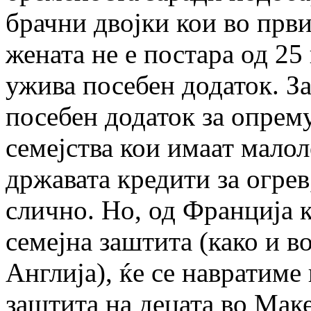
брачни двојки кои во први
жената не е постара од 25
ужива посебен додаток. З
посебен додаток за опрем
семејства кои имаат малол
државата кредити за огрев
слично. Но, од Франција 
семејна заштита (како и в
Англија), ќе се навратиме
заштита на децата во Мак