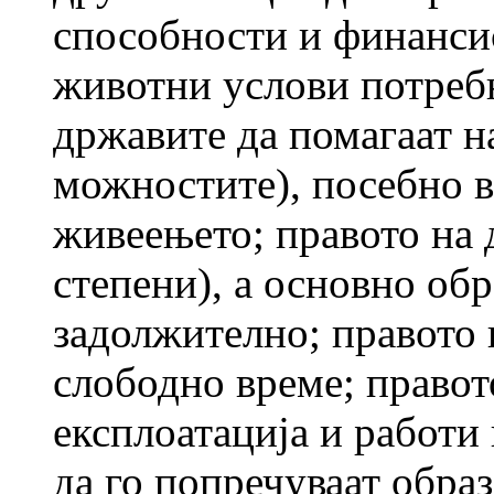
способности и финанси
животни услови потребни
државите да помагаат н
можностите), посебно в
живеењето; правото на д
степени), а основно обр
задолжително; правото 
слободно време; правот
експлоатација и работи
да го попречуваат образ