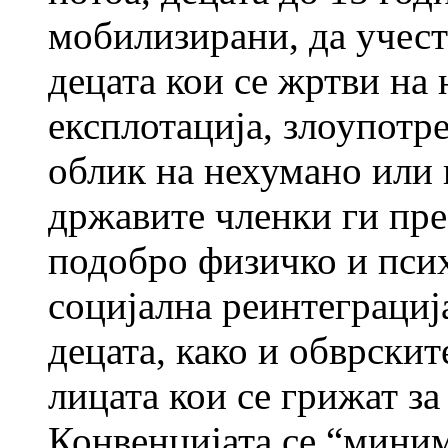
мобилизирани, да учест
децата кои се жртви на 
експлотација, злоупотре
облик на нехумано или
државите членки ги пре
подобро физичко и псих
социјална реинтеграција
децата, како и обврскит
лицата кои се грижат за
Конвенцијата се “миним