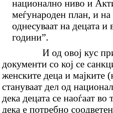
национално ниво и Акти
меѓународен план, и на 
однесуваат на децата и 
години”.
И од овој кус приказ
документи со кој се санкц
женските деца и мајките (
стануваат дел од национал
дека децата се наоѓаат во
дека е потребно соодвете