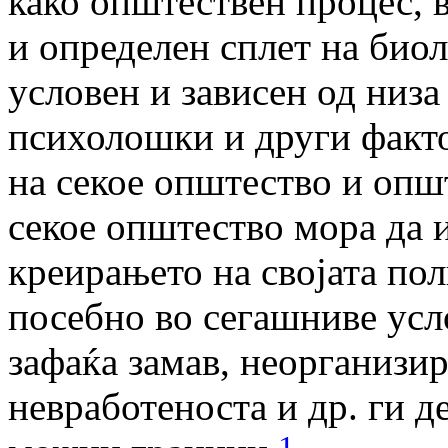
како општествен процес, 
и определен сплет на био
условен и зависен од низа
психолошки и други факто
на секое општество и опш
секое општество мора да 
креирањето на својата пол
посебно во сегашниве усло
зафаќа замав, неорганизи
невработеноста и др. ги 
1