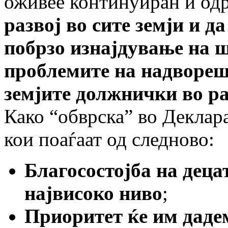
оживее континуиран и о
развој во сите земји и д
побрзо изнајдување на ш
проблемите на надворешн
земјите должнички во ра
Како “oбврска” во Деклара
кои поаѓаат од следново:
Благосостојба на деца
највисоко ниво
;
Приоритет ќе им дадем