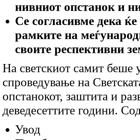
нивниот опстанок и ни
Се согласивме дека ќе
рамките на меѓународн
своите респективни зе
На светскиот самит беше 
спроведување на Светскат
опстанокот, заштита и раз
деведесеттите години. Со
Увод