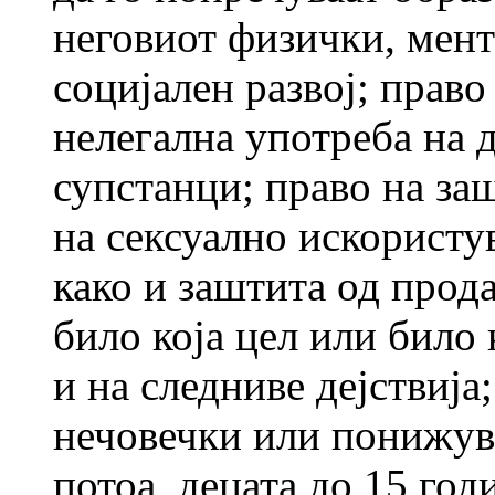
неговиот физички, мент
социјален развој; право
нелегална употреба на 
супстанци; право на за
на сексуално искористу
како и заштита од прода
било која цел или било 
и на следниве дејствија
нечовечки или понижув
потоа, децата до 15 год