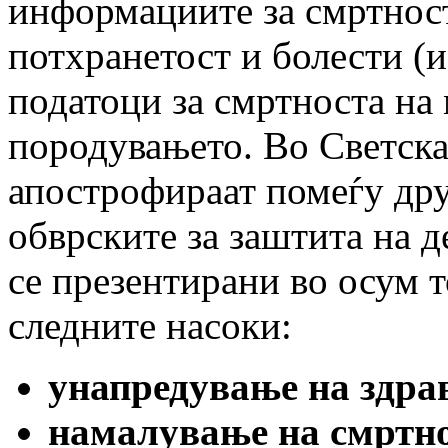
информациите за смртност
потхранетост и болести (
податоци за смртноста на 
породувањето. Во Светска
апострофираат помеѓу дру
обврските за заштита на д
се презентирани во осум т
следните насоки:
унапредување на здрав
намалување на смртно