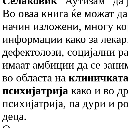
Селаковиќ
“Аутизам” да ј
Во оваа книга ќе можат да 
начин изложени, многу ко
информации како за лекар
дефектолози, социјални ра
имаат амбиции да се зани
во областа на
клиничката
психијатрија
како и во д
психијатрија, па дури и р
деца.