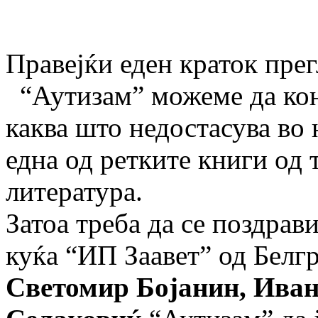
Правејќи еден краток прег
“Аутизам” можеме да конс
каква што недостасува во 
една од ретките книги од 
литература.
Затоа треба да се поздрав
куќа “ИП Заавет” од Белг
Светомир Бојанин, Ива