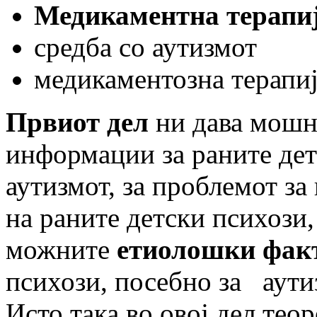
Медикаментна терапи
средба со аутизмот
медикаментозна терапи
Првиот дел
ни дава мошн
информации за раните дет
аутизмот, за проблемот з
на раните детски психози,
можните
етиолошки фак
психози, посебно за аути
Исто така во овој дел тео