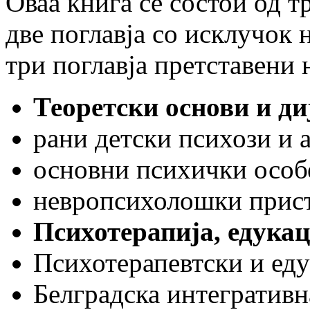
Оваа книга се состои од тр
две поглавја со исклучок 
три поглавја претставени 
Теоретски основи и ди
рани детски психози и 
основни психички особ
невропсихолошки прист
Психотерапија, едукац
Психотерапевтски и еду
Белградска интегративн