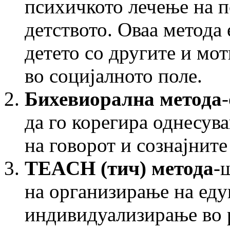
психичкото лечење на п
детството. Оваа метода
детето со другите и мо
во социјалното поле.
Бихевиорална метода
да го корегира однесува
на говорот и сознајнит
TEACH
(тич) метода
-
на организирање на еду
индивидуализирање во р