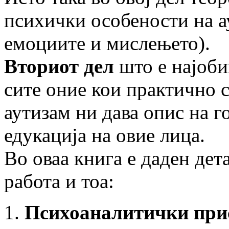
психички особености на а
емоциите и мислењето).
Вториот дел
што е најобим
сите оние кои практично 
аутизам ни дава опис на г
едукација на овие лица.
Во оваа книга е даден дет
работа и тоа:
Психоаналитички при