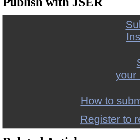
Publish with JSER
Su
Ins
your
How to subm
Register to r