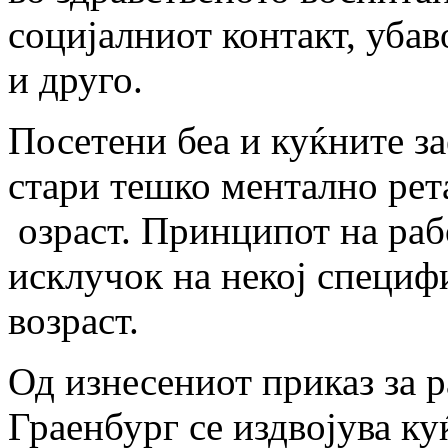
социјалниот контакт, уба
и друго.
Посетени беа и куќните з
стари теш
ко ментално рет
озраст. Принципот на ра
исклучок на некој специф
возраст.
Од изнесениот приказ за р
Граенбург се издвојува
ку