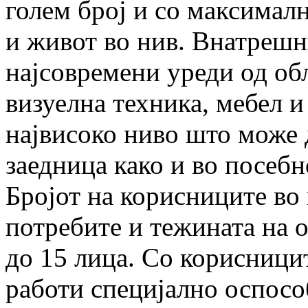
голем број и
со максималн
и живот во нив. Внатреш
најсовремени уреди од об
визуелна техника, мебел и
највисоко ниво што
може 
заедница како и во посеб
Бројот на корисниците во 
потребите
и тежината на 
до 15 лица.
Со корисницит
работи специјално оспос