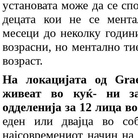
установата може да се спо
децата кои не се мента
месеци до неколку годин
возрасни, но ментално тие
возраст.
На локацијата од Gra
живеат во куќ- ни з
одделенија за 12 лица во
еден или двајца во со
најсовремениот начин на 