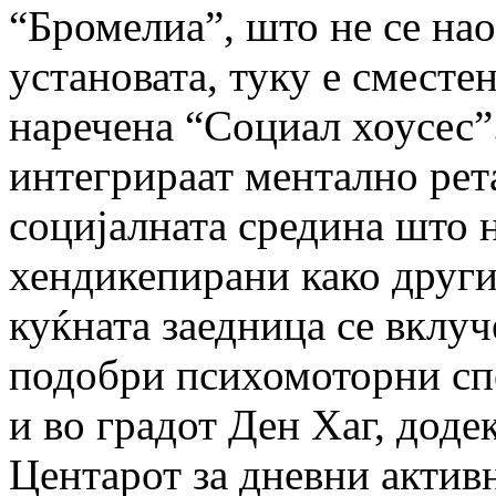
“Бромелиа”, што не се нао
установата,
туку е сместе
наречена “Социал хоусес”
интегрираат ментално рет
социјалната
средина што н
хендикепирани како друг
куќната заедница се вклуч
подобри
психомоторни спо
и во градот Ден Хаг, доде
Центарот за дневни актив