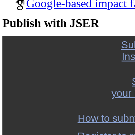
Google-based impact f
Publish with JSER
Su
Ins
your
How to subm