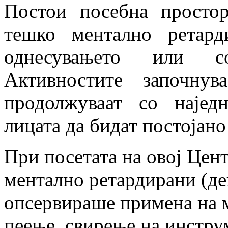
Постои посебна просто
тешко ментално ретар
однесувањето или со
Активностите започну
продолжуваат со најед
лицата да бидат постојан
При посетата на овој Цент
ментално ретардирани
(де
опсервираше примена на м
пеење,
свирење на инстру