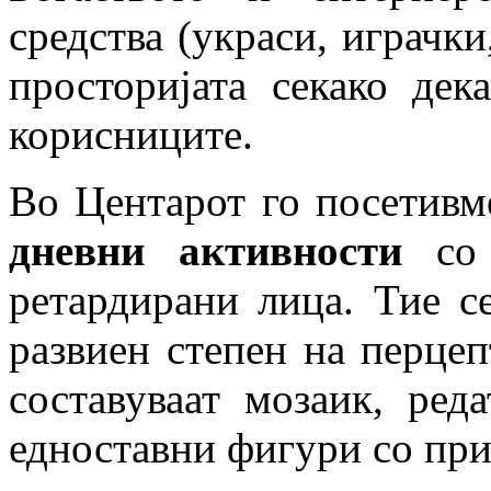
средства (украси, играчки
просторијата секако дек
корисниците.
Во Центарот го посетив
дневни активности
со 
ретардирани лица. Тие 
развиен степен на перце
составуваат мозаик, ред
едноставни фигури со при