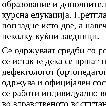
образование и дополните
курсна
едукација. Претпла
попладне исто две, а наве
неколку куќни заедници.
Се одржуваат средби со ро
се истакне
дека се вршат 
дефектологот (ортопедагог
одржува и официјален сос
се
работи индивидуално во
во здравственото
воспитан