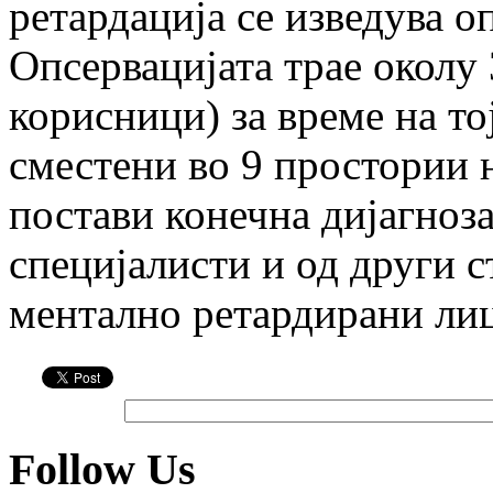
ретардација се
изведува о
Опсервацијата трае околу
корисници) за време на то
сместени
во 9 простории н
постави конечна дијагноз
специјалисти и од други 
ментално ретардирани лиц
Follow Us