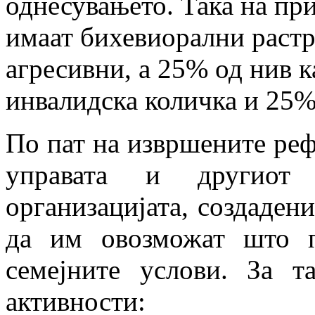
однесувањето. Така на пр
имаат бихевиорални растро
агресивни, а 25% од нив 
инвалидска количка и 25%
По пат на извршените реф
управата и другиот 
организацијата, создадени
да им овозможат што 
семејните услови. За т
активности: