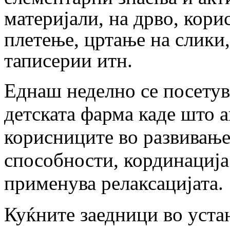
материјали, на дрво, кор
плетење, цртање на слики,
таписерии
итн.
Еднаш неделно се посетув
детската
фарма каде што а
корисниците во развивање
способности, кординација
применува
релаксацијата.
Куќните заедници во устан