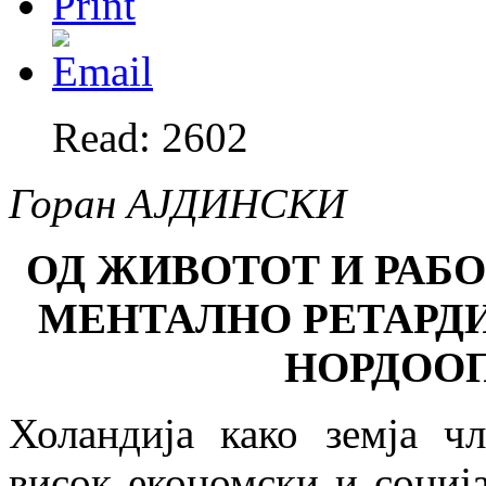
Read: 2602
Горан АЈДИНСКИ
ОД ЖИВОТОТ И РАБО
МЕНТАЛНО
РЕТАРД
НОРДОО
Холандија како земја ч
висок економски и соција