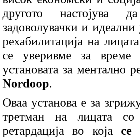
другото настојува д
задоволувачки и идеални 
рехабилитација на лицата
се уверивме за време 
установата за ментално 
Nordoop
.
Оваа установа е за згриж
третман на лицата со
ретардација во која
се