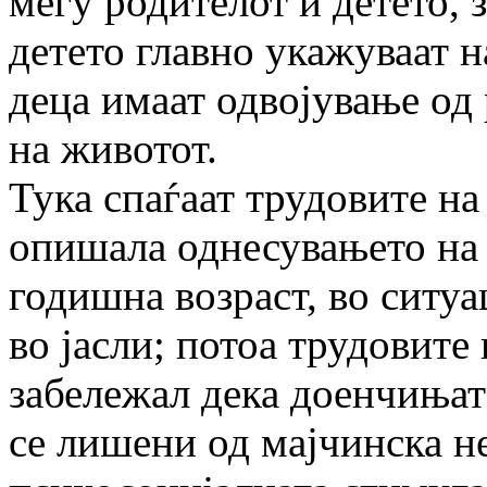
меѓу родителот и детето, 
детето главно укажуваат 
деца имаат одвојување од
на животот.
Тука спаѓаат трудовите н
опишала однесувањето на 
годишна возраст, во ситуа
во јасли; потоа трудовите
забележал дека доенчињат
се лишени од мајчинска не