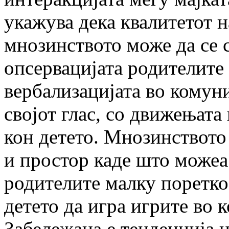
укажува дека квалитетот н
мнозинството може да се с
опсервацијата родителите 
вербализацијата во комуни
својот глас, со движењата
кон детето. Мнозинството
и простор каде што можеа 
родителите малку поретко
детето да игра игрите во к
Забележана е тенденција н