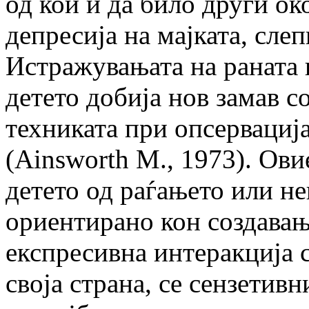
од кои и да било други ок
депресија на мајката, сле
Истражувањата на раната 
детето добија нов замав с
техниката при опсервација
(Ainsworth M., 1973). Ов
детето од раѓањето или н
ориентирано кон создавањ
експресивна интеракција с
своја страна, се сензетивн