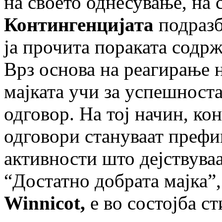
на своето однесување, на 
Контингенцијата
подразб
ја прочита пораката содрж
Врз основа на реагирање н
мајката учи за успешност
одговор. На тој начин, ко
одговори стануваат префин
активности што дејствуваа
“Достатно добрата мајка”,
Winnicot,
е во состојба ст