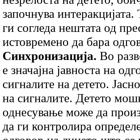
започнува интеракцијата. 
ги согледа нештата од пре
истовремено да бара одгов
Синхронизација.
Во разв
е значајна јавноста на од
сигналите на детето. Јасн
на сигналите. Детето мошн
однесување може да произ
да ги контролира определ