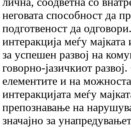
лична, соодветна со внатр
неговата способност да пр
подготвеност да одговори.
интеракција меѓу мајката 
за успешен развој на кому
говорно-јазичкиот развој.
елементите и на можноста
интеракцијата меѓу мајкат
препознавање на нарушува
значајно за унапредувањет