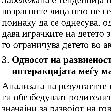
возрасните лица што не се
поинаку да се однесува, о
дава играчките на детето з
го ограничува детето во а
Односот на развиеност
интеракцијата меѓу ма
Анализата на резултатите
ги обезбедуваат родителит
значајни за развојот на го