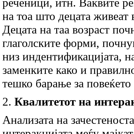
реченици, итн. Ваквите ре
на тоа што децата живеат 
Децата на таа возраст поч
глаголските форми, почнув
низ индентификацијата, н
заменките како и правилн
тешко барање за повеќето 
Квалитетот на интерак
Анализата на зачестеност
интеракцијата меѓу мајкат