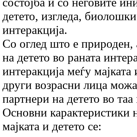
состојба и со неговите ин
детето, изгледа, биолошки
интеракција.
Со оглед што е природен, 
на детето во раната интера
интеракција меѓу мајката и
други возрасни лица можа
партнери на детето во таа
Основни карактеристики н
мајката и детето се: