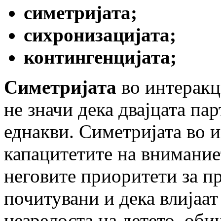
симетријата;
сихронизацијата;
контингенцијата;
Симетријата
во интеракц
не значи дека двајцата па
еднакви. Симетријата во и
капацитетите на вниманиет
неговите приоритети за п
почитувани и дека влијаат
незрелоста на детето, оби