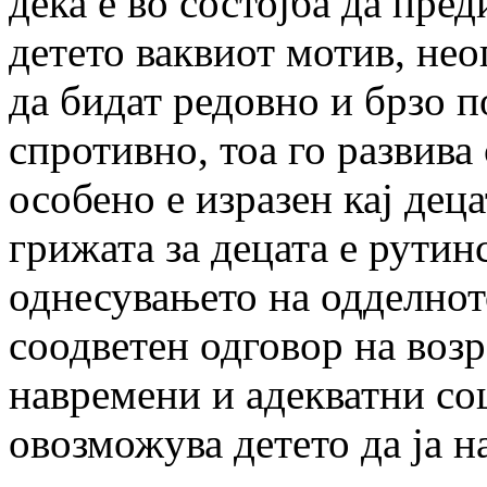
дека е во состојба да пред
детето ваквиот мотив, не
да бидат редовно и брзо 
спротивно, тоа го развива
особено е изразен кај дец
грижата за децата е рутин
однесувањето на одделното
соодветен одговор на возр
навремени и адекватни со
овозможува детето да ја 