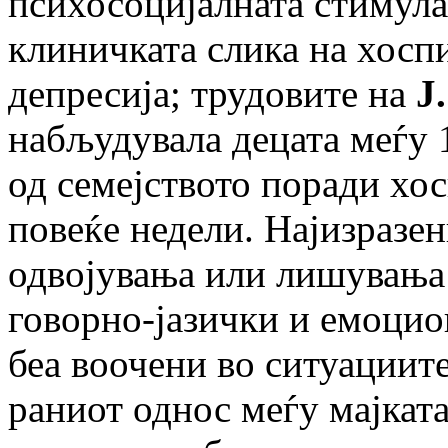
психосоцијалната стимула
клиничката слика на хосп
депресија; трудовите на
J
набљудувала децата меѓу 
од семејството поради хо
повеќе недели. Најизразе
одвојувања или лишувања 
говорно-јазички и емоцио
беа воочени во ситуациит
раниот однос меѓу мајкат