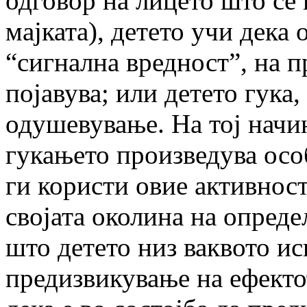
одговор на лицето што се 
мајката), детето учи дека
“сигнална вредност”, на п
појавува; или детето гука,
одушевување. На тој начи
гукањето произведува осо
ги користи овие активнос
својата околина на опреде
што детето низ ваквото ис
предизвикување на ефекто