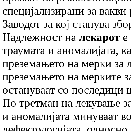
специјализирани за вакви 
Заводот за кој станува збо
Надлежност на
лекарот
е
траумата и аномалијата, к
преземањето на мерки за л
преземањето на мерките з
остануваат со последици ш
По третман на лекување за
и аномалијата минуваат в
дефектологијата, односно