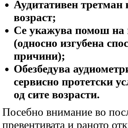
Аудитативен третман 
возраст;
Се укажува помош на 
(односно изгубена спо
причини);
Обезбедува аудиометри
сервисно протетски ус
од сите возрасти.
Посебно внимание во посл
превентивата и раното от