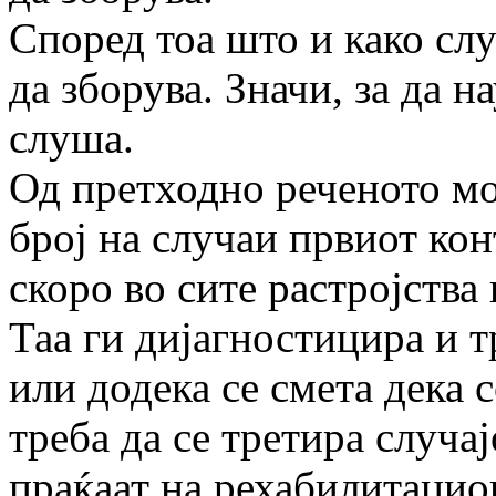
Според тоа што и како слу
да зборува. Значи, за да н
слуша.
Од претходно реченото мо
број на случаи првиот ко
скоро во сите растројства
Таа ги дијагностицира и т
или додека се смета дека 
треба да се третира случај
праќаат на рехабилитацио