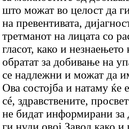
што можат во целост да ги
на превентивата, дијагнос
третманот на лицата со ра
гласот, како и незнаењето 
обратат за добивање на уп
се надлежни и можат да и
Ова состојба и натаму ќе е
сé, здравствените, просве
не бидат информирани за 
ги нуди овој Завод како и