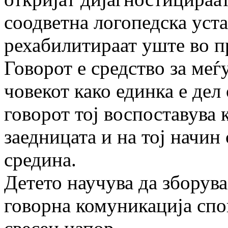
соодветна логопедска уст
рехабилитираат уште во 
Говорот е средство за ме
човекот како единка е дел
говорот тој воспоставува 
заедницата и на тој начин
средина.
Детето научува да зборува
говорна комуникација спо