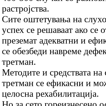
растројства.
Сите оштетувања на слухот
успех се решаваат ако се о
преземат адекватни и ефи
се обезбеди навреме деф
третман.
Методите и средствата на
третман се ефикасни и мо
целосна рехабилитација.
Но за сето гореизнесено о