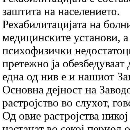
заштита на населението.
Рехабилитацијата на болни
медицинските установи, а
психофизички недостатоци
претежно ја обезбедуваат
една од нив е и нашиот За
Основна дејност на Заводо
растројство во слухот, гов
Од овие растројства никој
настанат во секој период 