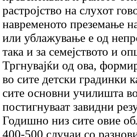
растројство на слухот гов
навременото преземање на
или ублажување е од непро
така и за семејството и о
Тргнувајќи од ова, форми
во сите детски градинки к
сите основни училишта во 
постигнуваат завидни резу
Годишно низ сите овие об
400-500 случаи со разнов