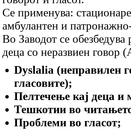
Се применува: стационаре
амбулантен и патронажно-
Во Заводот се обезбедува 
деца со неразвиен говор (A
Dyslalia
(неправилен г
гласовите);
Пелтечење кај деца и
Тешкотии во читањет
Проблеми во гласот;