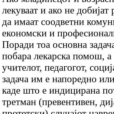
лекуваат и ако не добијат
да имаат соодветни комун
економски и професионал
Поради тоа основна задача
побара лекарска помош, а 
учителот, педагогот, соци
задача им е напоредно ил
каде што е индицирана по
третман (превентивен, ди
протетски) случајот навре