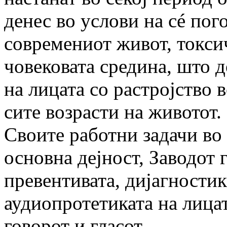
денес во услови на сé пог
современиот живот, токси
човековата средина, што д
на лицата со растројство в
сите возрасти на животот.
Своите работни задачи во
основна дејност, Заводот 
превентивата, дијагностик
аудиопротетиката на лицат
говорот и гласот.