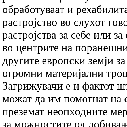
обработуваат и рехабилит
растројство во слухот гово
растројства за себе или з
во центрите на поранешни
другите европски земји з
огромни материјални тро
Загрижувачи е и фактот шт
можат да им помогнат на с
преземат неопходните ме
за можностите од добивањ