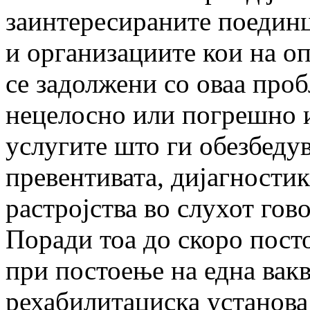
заинтересираните поединц
и организациите кои на о
се задолжени со оваа проб
нецелосно или погрешно 
услугите што ги обезбедув
превентивата, дијагностик
растројства во слухот гово
Поради тоа до скоро пост
при постоење на една вак
рехабилитациска установа 