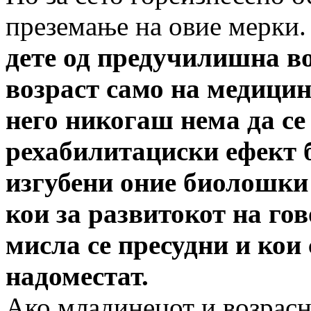
преземање на овие мерки
дете од предучилишна во
возраст само на медицин
него никогаш нема да се
рехабилитациски ефект б
изгубени оние биолошки
кои за развитокот на гов
мисла се пресудни и кои
надоместат.
Ако младинецот и возрасн