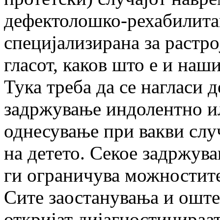
дефектолошко-рехабилита
специјализирана за растро
гласот, каков што е и наш
Тука треба да се нагласи д
задржување индолентно и
однесување при вакви слу
на детето. Секое задржув
ги ограничува можностите
Сите заостанувања и оштет
откријат дијагностицираат