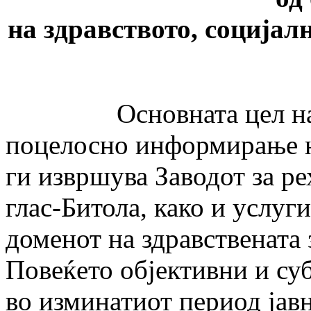
на здравството, социјал
Основната цел на ова
поцелосно информирање на
ги извршува Заводот за ре
глас-Битола, како и услуг
доменот на здравствената 
Повеќето објективни и су
во изминатиот период јавн