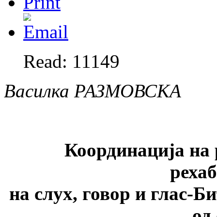
Read: 11149
Василка РАЗМОВСКА
Координација на 
реха
на слух, говор и глас-Б
од