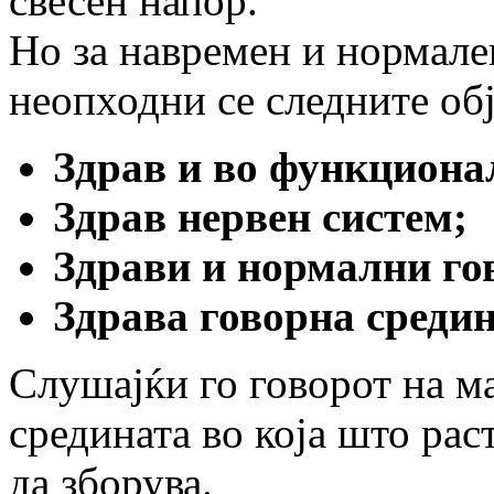
свесен напор.
Но за навремен и нормале
неопходни се следните обј
Здрав и во функциона
Здрав нервен систем;
Здрави и нормални го
Здрава говорна средин
Слушајќи го говорот на ма
средината во која што раст
да зборува.