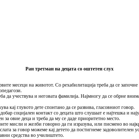
Ран
третман
на
децата
со
оштетен
слух
рвите месеци на животот. Со рехабилитација треба да се започн
опедагози.
а да учествува и неговата фамилија. Најмногу да се обрне вниман
ва кај глувото дете спонтано да се развива, гласовниот говор.
 добар социјален контакт со децата што слушаат е најтешка и нај
н за овие деца и треба да му се даде приоритетно место.
ите мисли и желби говорно да ги изразува, или писмено во најкр
лата за говор можеме кај детето да постигнеме задоволителен ус
тавни средства во училиштето.