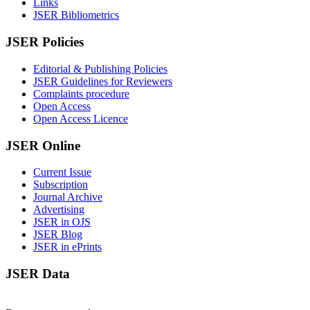
Links
JSER Bibliometrics
JSER Policies
Editorial & Publishing Policies
JSER Guidelines for Reviewers
Complaints procedure
Open Access
Open Access Licence
JSER Online
Current Issue
Subscription
Journal Archive
Advertising
JSER in OJS
JSER Blog
JSER in ePrints
JSER Data