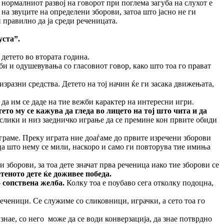
 нормалниот развој на говорот при поглема загуба на слухот е
 на звуците на определени зборови, затоа што јасно не ги
 правилно да ја среди реченицата.
уста
”
.
детето во втората година.
и и одушевувања со гласовиот говор, како што тоа го прават
изразни средства. Детето на тој начин ќе ги засака движењата,
да им се даде на тие вежби карактер на интересни игри.
ето му се кажува да гледа во лицето на тој што чита и да
, слики и низ заедничко играње да се премине кон првите обиди
граме. Преку играта ние доаѓаме до првите изречени зборови
ица што нему се мили, наскоро и само ги повторува тие имиња
 зборови, за тоа дете значат прва реченица иако тие зборови се
теното дете ќе доживее победа.
 сопствена желба.
Колку тоа е поубаво сега отколку подоцна,
еченици. Се служиме со сликовници, играчки, а сето тоа го
 знае, со него може да се води конверзација, да знае потврдно