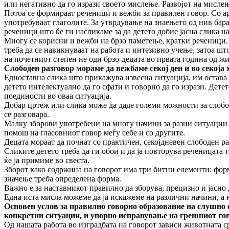
или негативно да го изрази своето мислење. Развојот на мислењ
Потоа се формираат реченици и вежби за правилен говор. Со арт
употребуваат глаголите. За утврдување на знаењето од нив бар
реченици што ќе ги насликаме за да детето добие јасна слика н
Многу се корисни и вежби на брзо паметење, кратки реченици. 
треба да се навикнуваат на работа и интезивно учење, затоа што
на почетниот степен не оди брзо-децата во првата година од жи
Слободен разговор мораме да вежбаме секој ден и во секоја
Едноставна слика што прикажува извесна ситуација, им остава 
детето интелектуално да го сфати и говорно да го изрази. Детето
поединости во оваа ситуација.
Добар цртеж или слика може да даде големи можности за слободен
се разговара.
Малку зборови употребени на многу начини за разни ситуации м
помош на гласовниот говор меѓу себе и со другите.
Децата мораат да почнат со практичен, секојдневен слободен ра
Сликите детето треба да ги обои и да ја повторува реченицата т
ќе ја примиме во свеста.
Зборот како содржина на говорот има три битни елементи: форма
значење треба определена форма.
Важно е за наставникот правилно да зборува, прецизно и јасно д
Една иста мисла можеме да ја искажеме на различни начини, а н
Основен услов за правилно говорно образование на слушно о
конкретни ситуации, и упорно исправување на грешниот го
Од нашата работа во изградбата на говорот зависи животната с