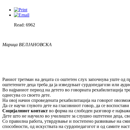
Read: 6962
Марица ВЕЛЈАНОВСКА
Раниот третман на децата со оштетен слух започнува уште од п
оштетените деца треба да ја изведуваат сурдопедагози или ауди
Во најраниот период на детето во говорната рехабилитација треб
однесува со своето дете.
На овој начин спроведената рехабилитација на говорот овозможу
Да се научи глувото дете на гласовниот говор, да се воспостави
Социјалниот контакт
во форма на слободен разговор е најваже
Дете што не научило во училиште за слушно оштетени деца, сво
Со правилна работа, утврдување и постепено развивање на смис
способности, од искуствата на сурдопедагогот и од самите нас