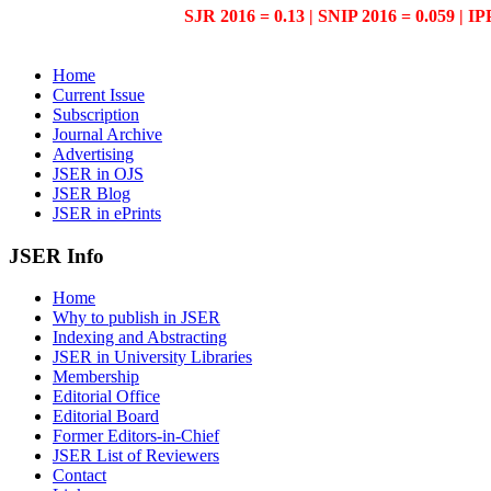
SJR 2016 = 0.13 | SNIP 2016 = 0.059 | IP
Home
Current Issue
Subscription
Journal Archive
Advertising
JSER in OJS
JSER Blog
JSER in ePrints
JSER Info
Home
Why to publish in JSER
Indexing and Abstracting
JSER in University Libraries
Membership
Editorial Office
Editorial Board
Former Editors-in-Chief
JSER List of Reviewers
Contact