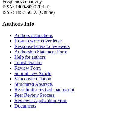
Frequency: quarterly
ISSN: 1409-6099 (Print)
ISSN: 1857-663X (Online)
Authors Info
Authors instructions
How to write cover letter
Response letters to reviewers
Authorship Statement Form
Help for authors
Transliteration
Review Form
Submit new Article
Vancouver Citation
Structured Abstracts
Re-submit a revised manuscript
Peer Review Process
Reviewer Application Form
Documents