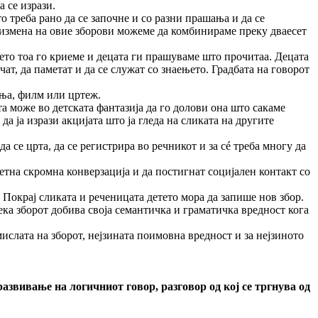
 се изрази.
 треба рано да се започне и со разни прашања и да се
о измена на овие зборови можеме да комбинираме преку дваесет
ето тоа го криеме и децата ги прашуваме што прочитаа. Децата
ат, да паметат и да се служат со знаењето. Градбата на говорот
ња, филм или цртеж.
а може во детската фантазија да го долови она што сакаме
да ја изрази акцијата што ја гледа на сликата на другите
а се црта, да се регистрира во речникот и за сé треба многу да
етна скромна конверзација и да постигнат социјален контакт со
 Покрај сликата и реченицата детето мора да запише нов збор.
дека зборот добива своја семантичка и граматичка вредност кога
ислата на зборот, нејзината поимовна вредност и за нејзиното
азвивање на логичниот говор, разговор од кој се тргнува од