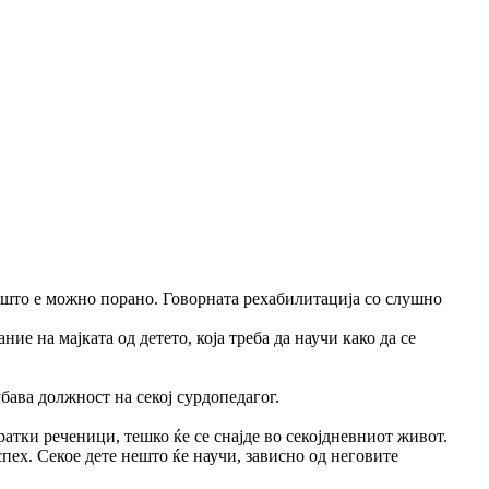
е што е можно порано. Говорната рехабилитација со слушно
ие на мајката од детето, која треба да научи како да се
убава должност на секој сурдопедагог.
атки реченици, тешко ќе се снајде во секојдневниот живот.
пех. Секое дете нешто ќе научи, зависно од неговите