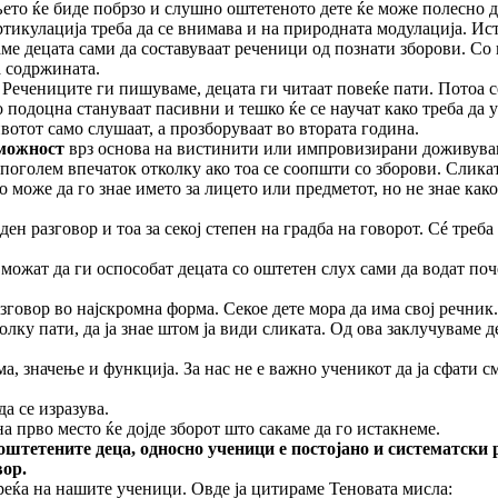
ето ќе биде побрзо и слушно оштетеното дете ќе може полесно да
икулација треба да се внимава и на природната модулација. Исто
аме децата сами да составуваат реченици од познати зборови. С
а содржината.
Речениците ги пишуваме, децата ги читаат повеќе пати. Потоа с
 подоцна стануваат пасивни и тешко ќе се научат како треба да уч
вотот само слушаат, а прозборуваат во втората година.
 можност
врз основа на вистинити или импровизирани доживува
поголем впечаток отколку ако тоа се соопшти со зборови. Сликат
 може да го знае името за лицето или предметот, но не знае како 
 разговор и тоа за секој степен на градба на говорот. Сé треба д
ожат да ги оспособат децата со оштетен слух сами да водат поч
зговор во најскромна форма. Секое дете мора да има свој речник.
олку пати, да ја знае штом ја види сликата. Од ова заклучуваме 
, значење и функција. За нас не е важно ученикот да ја сфати см
а се изразува.
а прво место ќе дојде зборот што сакаме да го истакнеме.
штетените деца, односно ученици е постојано и систематски р
вор.
реќа на нашите ученици. Овде ја цитираме Теновата мисла: