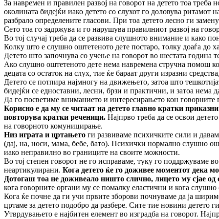
За навремен и правилен развој на говорот на детето тоа треба 
околината бидејќи иако детето со слухот го доловува ритамот н
разбрало определените гласови. При тоа детето лесно ги замену
Сето тоа го задржува и го нарушува правилниот развој на говор
Во тој случај треба да се развива слушното внимание и како п
Колку што е слушно оштетеното дете постаро, толку доаѓа до х
Детето што започнува со учење на говорот во шестата година т
Ако слушно оштетеното дете нема навремена стручна помош ког
децата со остаток на слух, тие ќе бараат други изразни средства
Детето се потпира најмногу на движењето, затоа што тешкотијат
бидејќи се едноставни, лесни, брзи и практични, и затоа нема да
Да го посветиме вниманието и интересирањето кон говорните ве
Корисно е да му се читаат на детето главно кратки приказни 
повторува кратки реченици.
Најпрво треба да се освои детето
на говорното комуницирање.
Низ играта и цртањето
ги развиваме психичките сили и даваме
(дај, на, носи, мама, бебе, бато). Психички нормално слушно о
иако неправилно во границите на своите можности.
Во тој степен говорот не го исправаме, туку го поддржуваме во
неартикулирани.
Кога детето ќе го доживее моментот дека м
Дотогаш тоа не доживеало ништо слично, лицето му сјае од 
кога говорните органи му се помалку еластични и кога слушно
Кога ќе почне да ги учи првите зборови почнуваме да ја ширим
цртаме за детето подобро да разбере. Сите тие новини детето г
Утврдувањето е најбитен елемент во изградба на говорот. Најпрв