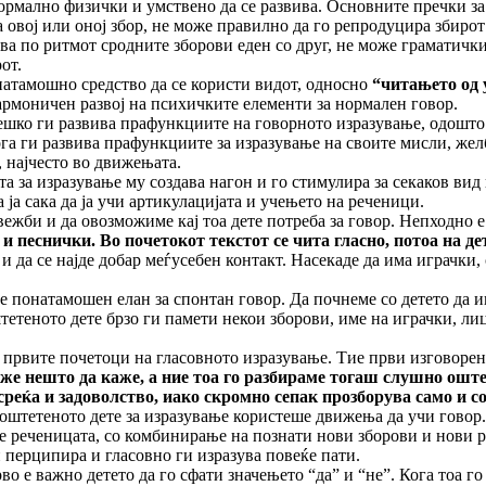
нормално физички и умствено да се развива. Основните пречки за
а овој или оној збор, не може правилно да го репродуцира збирот
ва по ритмот сродните зборови еден со друг, не може граматички
от.
онатамошно средство да се користи видот, односно
“
читањето од 
армоничен развој на психичките елементи за нормален говор.
ешко ги развива прафункциите на говорното изразување, одошто 
а ги развива прафункциите за изразување на своите мисли, желб
, најчесто во движењата.
а за изразување му создава нагон и го стимулира за секаков вид 
 ја сака да ја учи артикулацијата и учењето на реченици.
жби и да овозможиме кај тоа дете потреба за говор. Непходно е 
и песнички. Во почетокот текстот се чита гласно, потоа на дет
 и да се најде добар меѓусебен контакт. Насекаде да има играчки
 понатамошен елан за спонтан говор. Да почнеме со детето да и
штетеното дете брзо ги памети некои зборови, име на играчки, л
 првите почетоци на гласовното изразување. Тие први изговорени
оже нешто да каже, а ние тоа го разбираме тогаш слушно оште
среќа и задоволство, иако скромно сепак прозборува само и со
 оштетеното дете за изразување користеше движења да учи говор.
е реченицата, со комбинирање на познати нови зборови и нови р
и перципира и гласовно ги изразува повеќе пати.
о е важно детето да го сфати значењето “да” и “не”. Кога тоа го