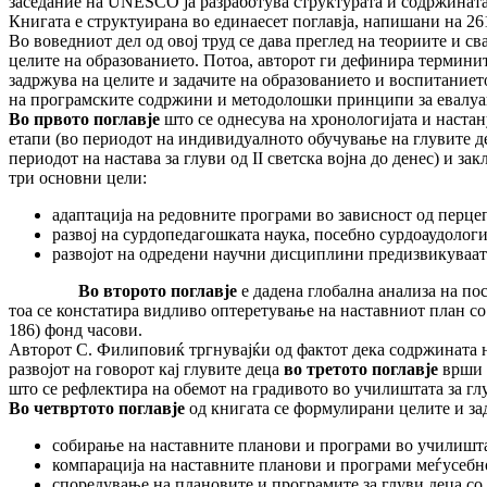
заседание на UNESCO ја разработува структурата и содржината н
Книгата е структуирана во единаесет поглавја, напишани на 26
Во воведниот дел од овој труд се дава преглед на теориите и св
целите на образо­ванието. Потоа, авторот ги дефинира термините
задржува на целите и задачите на обра­зованието и воспитание
на програм­ските содржини и методолошки принципи за евалуациј
Во првото поглавје
што се однесува на хронологијата и наста­н
етапи (во периодот на инди­видуалното обучување на глу­вите д
периодот на настава за глуви од II светска војна до денес) и
три основни цели:
адаптација на редовните програми во зависност од перцеп
развој на сурдопедагошката наука, посебно сурдоаудологиј
развојот на одредени научни дисциплини предизвикуваат
Во второто поглавје
е дадена глобална анализа на по
тоа се констатира видливо оптере­тување на наставниот план с
186) фонд часови.
Авторот С. Филиповиќ тргнувајќи од фактот дека содржината на
развојот на говорот кај глувите деца
во третото поглавје
врши м
што се рефлектира на обемот на градивото во учи­лиш­тата за гл
Во четвртото поглавје
од книгата се формулирани целите и зада­ч
собирање на наставните планови и програми во училиштат
компарација на наставните планови и програми меѓусебн
споредување на плановите и програмите за глуви деца с