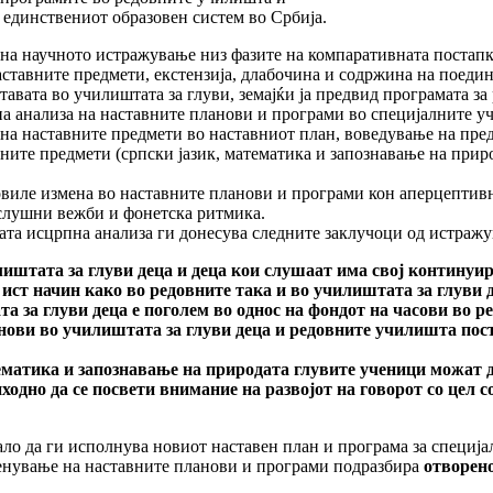
дин­стве­ниот обра­зовен систем во Србија.
на научното истражување низ фазите на компаративната постапка 
тавните предмети, екстензија, дла­бочина и содржина на поедин
тавата во училиштата за глуви, земајќи ја предвид програмата з
ана­­­ли­за на нас­тав­ните планови и програми во специјалните 
а наставните предмети во нас­тав­ниот план, воведување на пред
­ните предмети (српски јазик, математика и запознавање на при­р
виле измена во наставните планови и програми кон аперцептивн
 слушни вежби и фонетска ритмика.
та исцрпна ана­лиза ги донесува следните заклучоци од истраж
штата за глу­ви деца и деца кои слушаат има свој континуир
ист начин како во редовните така и во училиштата за глуви 
 за глуви деца е поголем во однос на фондот на часови во ре
ови во учи­лиш­тата за глуви деца и редовните училишта пост
ематика и запознавање на природата глувите ученици можат да
пходно да се посвети внимание на развојот на говорот со цел
ло да ги исполнува новиот наставен план и програма за специјал
менување на наставните планови и програми подразбира
отворено