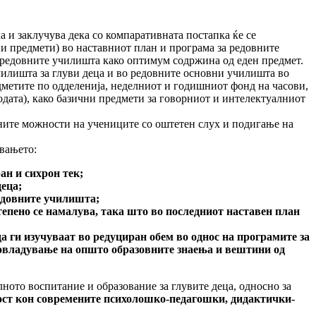
и заклу­чува дека со компара­тивната постапка ќе се
и предмети) во наставниот план и програма за редов­ните
а редов­ните учи­лишта како оптимум содржина од еден предмет.
училишта за глуви деца и во редовните основни училишта во
метите по одделе­нија, неделниот и годиш­ниот фонд на часови,
одата), како базични предмети за говорниот и интелектуалниот
ите можности на учениците со оште­тен слух и подигање на
увањето:
ан и сихрон тек;
деца;
довните учи­лиш­та;
епено се намалу­ва, така што во последниот наставен план
 ги изучуваат во редуциран обем во однос на програмите за
 совладување на општо образовните знаења и вештини од
ното воспи­тание и образование за глувите деца, односно за
ст кон современите психолошко-педа­гош­ки, дидактички-