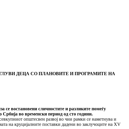
ГЛУВИ ДЕЦА СО ПЛАНОВИТЕ И ПРОГРАМИТЕ НА
а се востановени сли­ч­ностите и разли­ки­те помеѓу
о Србија во временски период од сто години.
 севкупниот општесвен развој во чии рамки се наметнува и
мата на круцијалните постав­ки дадени во заклучоците на XV