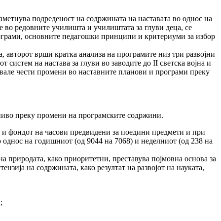
наметнува подреденост на содржи­ната на наставата во однос на
 во редов­ни­те училишта и училиштата за глуви деца, се
програми, основните педагошки принципи и критериуми за избор
ја, авторот врши кратка анализа на програмите низ три развојни
 систем на настава за глуви во заводите до II светска војна и
увале чес­ти промени во наставните планови и програми преку
ниво преку промени на програмските содр­жини.
ти и фондот на часови предвидени за поедини предмети и при
 однос на годишниот (од 9044 на 7068) и неделниот (од 238 на
а природа­та, како приоритетни, преставува појмовна основа за
­зија на содржината, како резултат на развојот на науката,
;