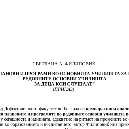
СВЕТЛАНА А. ФИЛИПОВИЌ:
АНОВИ И ПРОГРАМИ ВО ОСНОВНИТА УЧИЛИШТА ЗА 
РЕДОВНИТЕ ОСНОВНИ УЧИЛИШТА
ЗА ДЕЦА КОИ СЛУШААТ
”
(
ПРИКАЗ)
екто­лош­ки­от фа­кул­тет во Белград
со компаративна анализ
 со плановите и програмите во редовните основни учи­лишта в
ѓу сегашноста и иднина­та, адекватно на ритмот на промените во
ами во образованието и воспитанието, автор Филипо­виќ низ приз