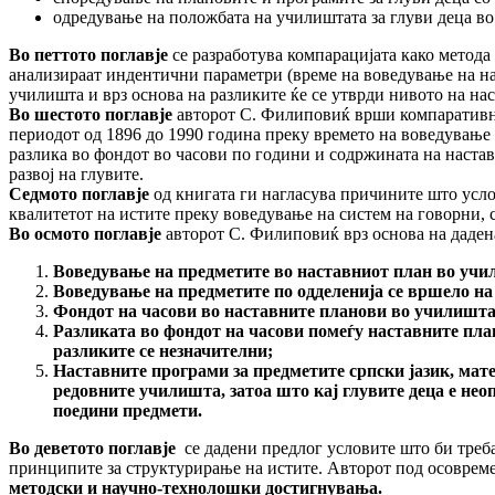
одредување на положбата на училиштата за глуви деца во е
Во петтото поглавје
се разработува компарацијата како метода 
анализираат индентични параметри (време на воведување на нас
училишта и врз основа на разликите ќе се утврди нивото на нас
Во шестото поглавје
авторот С. Филиповиќ врши компаративна 
периодот од 1896 до 1990 година преку времето на воведување н
разлика во фондот во часови по години и содржината на настав
развој на глувите.
Седмото поглавје
од книгата ги нагласува причините што усло
квалитетот на истите преку воведување на систем на говорни,
Во осмото поглавје
авторот С. Филиповиќ врз основа на дадена
Воведување на предметите во наставниот план во учили
Воведување на предметите по одделенија се вршело на 
Фондот на часови во наставните планови во училиштата
Разликата во фондот на часови помеѓу наставните план
разликите се незначи­телни;
Наставните програми за предметите српски јазик, мат
редовните училишта, затоа што кај глувите деца е нео
поедини предмети.
Во деветото поглавје
се дадени предлог условите што би треба
принципите за структури­рање на истите. Авторот под осовре
методски и научно-технолошки достигнувања.