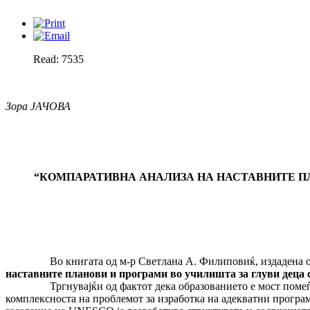
Read: 7535
Зора ЈАЧОВА
“
КОМПАРАТИВНА АНАЛИЗА НА НАСТАВНИТЕ ПЛ
Во книгата од м-р Светлана А. Филиповиќ, издадена од Деф
наставните планови и програми во учили­ш­та за глуви деца
Тргнувајќи од фактот дека образованието е мост поме
комплексноста на проблемот за изра­бот­ка на адекватни прогр