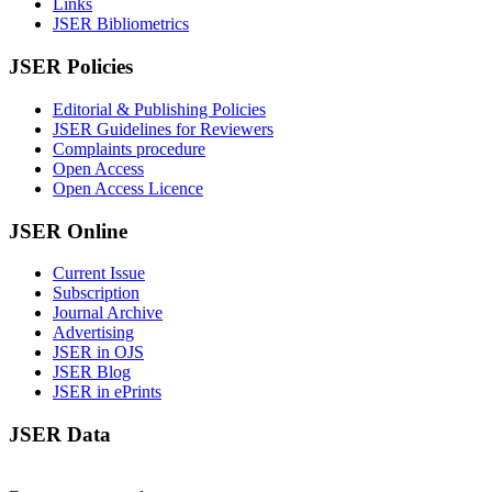
Links
JSER Bibliometrics
JSER Policies
Editorial & Publishing Policies
JSER Guidelines for Reviewers
Complaints procedure
Open Access
Open Access Licence
JSER Online
Current Issue
Subscription
Journal Archive
Advertising
JSER in OJS
JSER Blog
JSER in ePrints
JSER Data