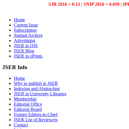
SJR 2016 = 0.13 | SNIP 2016 = 0.059 | IP
Home
Current Issue
Subscription
Journal Archive
Advertising
JSER in OJS
JSER Blog
JSER in ePrints
JSER Info
Home
Why to publish in JSER
Indexing and Abstracting
JSER in University Libraries
Membership
Editorial Office
Editorial Board
Former Editors-in-Chief
JSER List of Reviewers
Contact