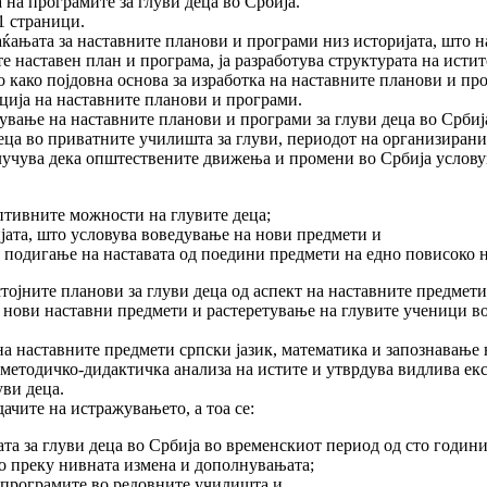
а програ­ми­те за глуви деца во Србија.
1 страници.
аќањата за нас­тав­ните планови и програми низ историјата, што 
 наставен план и програма, ја разработува структурата на истите
то како појдовна основа за изработка на наставните планови и 
а на нас­тав­ните план­о­ви и програми.
ува­ње на нас­тав­ните планови и програми за глуви деца во Срби
еца во приватните училишта за глуви, периодот на организираниот
 заклучува дека општествените движења и промени во Србија услов
тивните мож­нос­ти на глувите деца;
ата, што ус­ло­вува вове­ду­вање на нови предмети и
 подигање на наставата од поедини предмети на едно повисоко 
стојните пла­но­ви за глуви деца од аспект на наставните предме
о нови наставни предмети и растеретување на глувите ученици во
 нас­тавните предмети српски јазик, математика и запознавање н
етодичко-дидактичка анализа на истите и утврдува видлива екстен
уви деца.
и­те на ис­тра­жу­вањето, а тоа се:
а за глуви деца во Србија во временскиот период од сто години
о преку нив­ната измена и дополнувањата;
о програмите во редовните училишта и