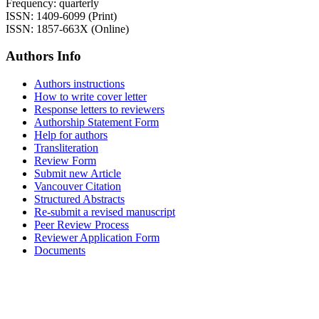
Frequency: quarterly
ISSN: 1409-6099 (Print)
ISSN: 1857-663X (Online)
Authors Info
Authors instructions
How to write cover letter
Response letters to reviewers
Authorship Statement Form
Help for authors
Transliteration
Review Form
Submit new Article
Vancouver Citation
Structured Abstracts
Re-submit a revised manuscript
Peer Review Process
Reviewer Application Form
Documents