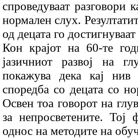
спроведуваат разговори к
нормален слух. Резултати
од децата го достигнуваат
Кон крајот на 60-те го
јазичниот развој на г
покажува дека кај нив
споредба со децата со но
Освен тоа говорот на глу
за непросветените. Тој 
однос на методите на обу