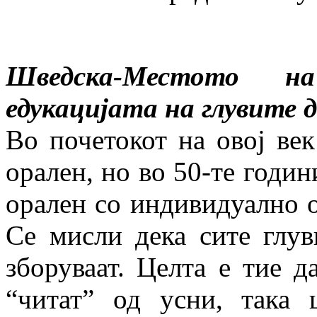
Шведска-Местото н
едукацијата на глувите д
Во почетокот на овој век
орален, но во 50-те годи
орален со индивидуално 
Се мисли дека сите глув
зборуваат. Целта е тие д
“читат” од усни, така