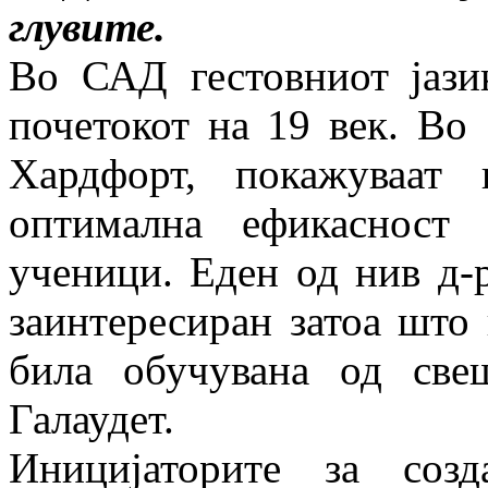
глувите.
Во САД гестовниот јаз
почетокот на 19 век. Во
Хардфорт, покажуваат
оптимална ефикасност
ученици. Еден од нив д-
заинтересиран затоа што 
била обучувана од све
Галаудет.
Иницијаторите за соз