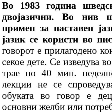
Во 1983 година шведс
двојазични. Во нив ш
примен за наставен ја
јазик се користи во пи
говорот е прилагодено к
секое дете. Се изведува в
трае по 40 мин. неделн
лекции не се спроведув
обуката во говор е де
основни желби или потреб