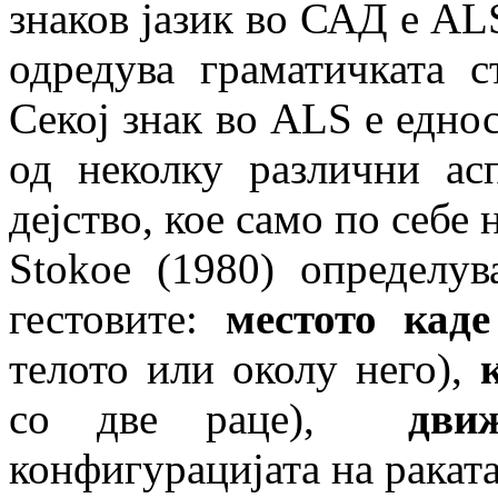
знаков јазик во САД е ALS
одредува граматичката с
Секој знак во ALS е едно
од неколку различни ас
дејство, кое само по себе
Stokoe (1980) определу
гестовите:
местото каде
телото или околу него),
со две раце),
дви
конфигурацијата на раката