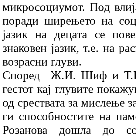
микросоциумот. Под влиј
поради ширењето на соци
јазик на децата се пов
знаковен јазик, т.е. на р
возрасни глуви.
Според Ж.И. Шиф и Т.В
гестот кај глувите покажу
од срествата за мислење з
ги способностите на паме
Розанова дошла до со