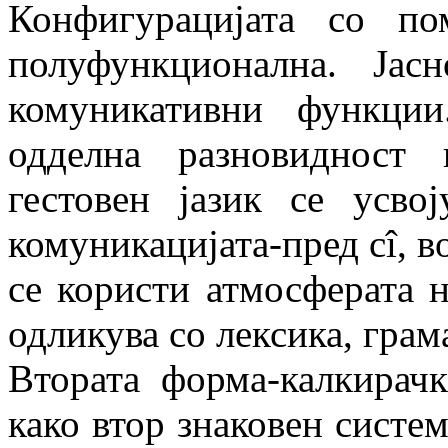
Конфигурацијата со п
полуфункционална. Јас
комуникативни функци
одделна разновидност 
гестовен јазик се усво
комуникацијата-пред сî, в
се користи атмосферата 
одликува со лексика, грам
Втората форма-калкирачк
како втор знаковен систе