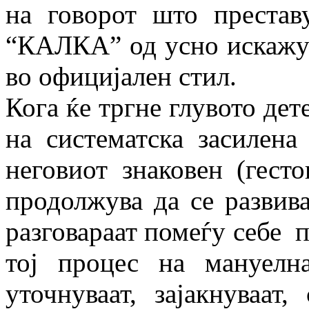
на говорот што престав
“КАЛКА” од усно искажув
во официјален стил.
Кога ќе тргне глувото дет
на систематска засилена
неговиот знаковен (гесто
продолжува да се развива
разговараат помеѓу себе п
тој процес на мануелна
уточнуваат, зајакнуваат