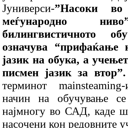
Јуниверси-
”Насоки во
меѓународно нив
билингвистичното о
означува “прифаќање 
јазик на обука, а учење
писмен јазик за втор”.
терминот mainsteaming
начин на обучување се
најмногу во САД, каде ш
насочени кон редовните у