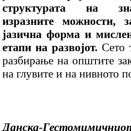
структурата на знак
изразните можности, 
јазична форма и мисле
етапи на развојот.
Сето т
разбирање на општите зак
на глувите и на нивното 
Данска-Гестомимичнио