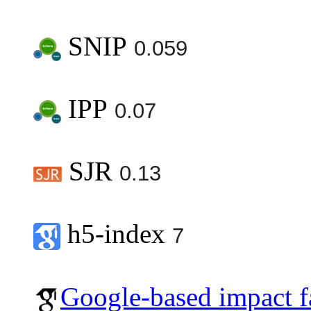
SNIP
0.059
IPP
0.07
SJR
0.13
h5-index
7
Google-based impact f