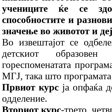
учениците ќе се здо
способностите и разнов
значење во животот и деј
Во извештајот се одбел
детскиот образовен
гореспоменатата програма
МГЈ, така што програмата 
Првиот курс
ја опфаќа д
одделение.
Вториот курс
-трето, чет