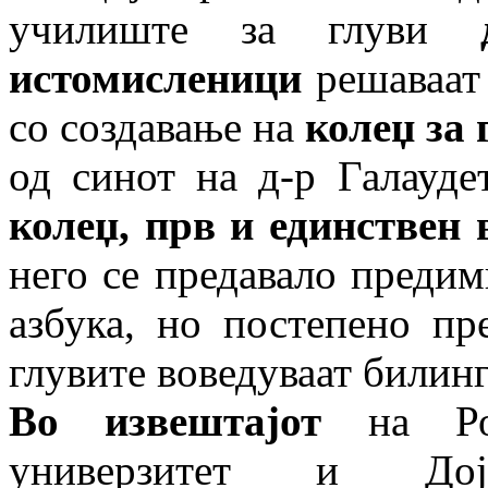
училиште за глуви
истомисленици
решаваат 
со создавање на
колеџ за 
од синот на д-р Галауде
колеџ, прв и единствен 
него се предавало предим
азбука, но постепено пр
глувите воведуваат билин
Во извештајот
на Рос
универзитет и Д