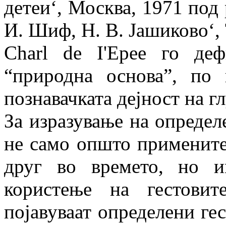
детеи‘, Москва, 1971 под 
И. Шиф, Н. В. Јашиково‘, Т
Charl de I'Epee го деф
“природна основа”, по 
познавачката дејност на г
За изразување на определ
не само општо примените 
друг во времето, но 
користење на гестови
појавуваат определени ге