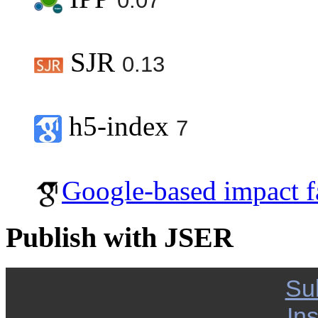
0.07
SJR
0.13
h5-index
7
Google-based impact f
Publish with JSER
Su
Ins