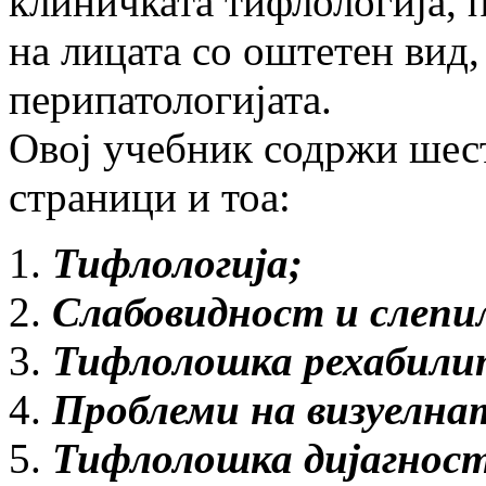
клиничката тифлологија, 
на лицата со оштетен вид
перипатологијата.
Овој учебник содржи шест
страници и тоа:
Тифлологија;
Слабовидност и слепи
Тифлолошка рехабили
Проблеми на визуелна
Тифлолошка дијагнос