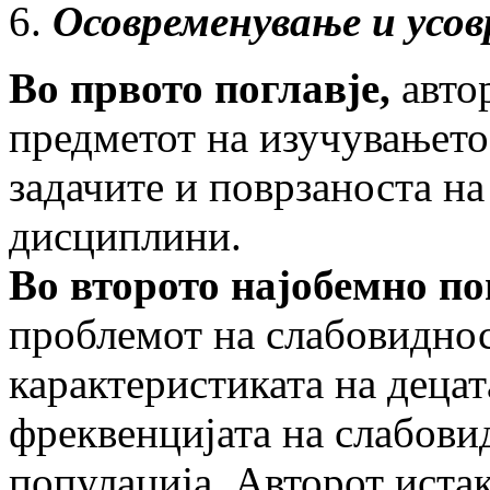
Осовременување и усо
Во првото поглавје,
авто
предметот на изучувањето 
задачите и поврзаноста на
дисциплини.
Во второто најобемно по
проблемот на слабовиднос
карактеристиката на децат
фреквенцијата на слабови
популација. Авторот иста