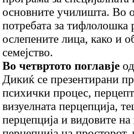
основните училишта. Во ов
потребата за тифлолошка 
ослепените лица, како и о
семејство.
Во четвртото поглавје
од
Дикиќ се презентирани пр
психички процес, перцепт
визуелната перцепција, те
перцепција и видовите на 
перцепција на просторот, 