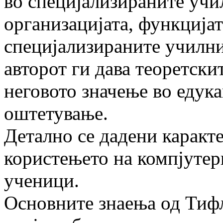
во специјализираните учи
организацијата, функцијат
специјализираните училн
авторот ги дава теоретски
неговото значење во едука
оштетување.
Детално се дадени каракт
користењето на компјутер
ученици.
Основните знаења од Тифл