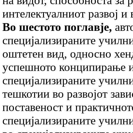
на видот, способноста за 
интелектуалниот развој и 
Во шестото поглавје,
авт
специјализираните училни
оштетен вид, односно хен
успешното конципирање и
специјализираните училни
тешкотии во развојот завис
поставеност и практичнот
специјализираните училни