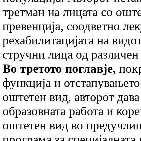
третман на лицата со ошт
превенција, соодветно ле
рехабилитацијата на видот
стручни лица од различен
Во третото поглавје,
покр
функција и отстапувањето 
оштетен вид, авторот дава
образовната работа и коре
оштетен вид во предучлиш
програма за специјалната