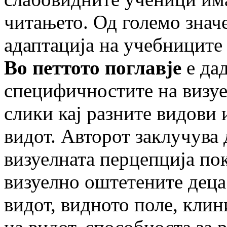
читањето. Од големо знач
адаптација на учебниците
Во петтото поглавје
е дад
специфичностите на визуе
слики кај разните видови 
видот. Авторот заклучува
визуелната перцепција пок
визуелно оштетените деца 
видот, видното поле, кли