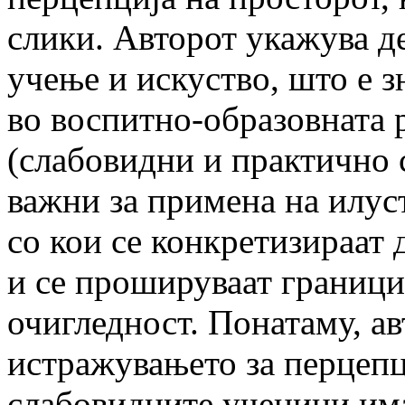
слики. Авторот укажува де
учење и искуство, што е з
во воспитно-образовната 
(слабовидни и практично с
важни за примена на илус
со кои се конкретизираат 
и се прошируваат граници
очигледност. Понатаму, ав
истражувањето за перцепци
слабовидните ученици има