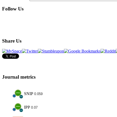
Follow Us
Share Us
Journal metrics
SNIP
0.059
IPP
0.07