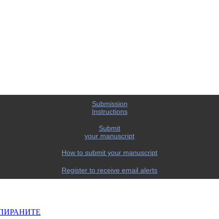
Submission
Instructions
Submit
your manuscript
How to submit your manuscript
Register to receive email alerts
ПИРАНИТЕ