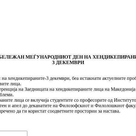
БЕЛЕЖАН МЕЃУНАРОДНИОТ ДЕН НА ХЕНДИКЕПИРАН
3 ДЕКЕМВРИ
ндикепираните-3 декември, беа истакнати актуелните пробле
вите лица.
ренција на Заедницата на хендикепираните лица на Македонија 
облеми.
ните лица се вклучија студентите со професорите од Институтот
атен и апел до деканатите на Филозофскиот и Филолошкиот факу
речено да ги користат соодветните простории за настава.