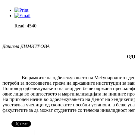
Read: 4540
Даниела ДИМИТРОВА
ОД
Во рамките на одбележувањето на Меѓународниот ден на хе
потреби за посоодветна грижа на државните институции за вак
По повод одбележувањето на овој ден беше одржана прес-конфе
овие лица во општеството и маргинализацијата на нивните пр
На пригоден начин во одбележувањето на Денот на хендикепира
учествуваа ученици од скопските посебни установи, а беше уп
факултетите за да можат студентите со телесна инвалидност неп