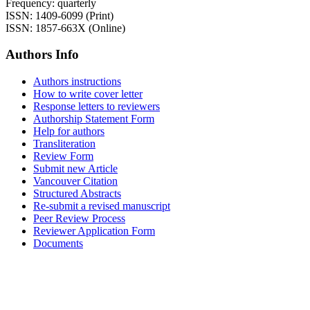
Frequency: quarterly
ISSN: 1409-6099 (Print)
ISSN: 1857-663X (Online)
Authors Info
Authors instructions
How to write cover letter
Response letters to reviewers
Authorship Statement Form
Help for authors
Transliteration
Review Form
Submit new Article
Vancouver Citation
Structured Abstracts
Re-submit a revised manuscript
Peer Review Process
Reviewer Application Form
Documents