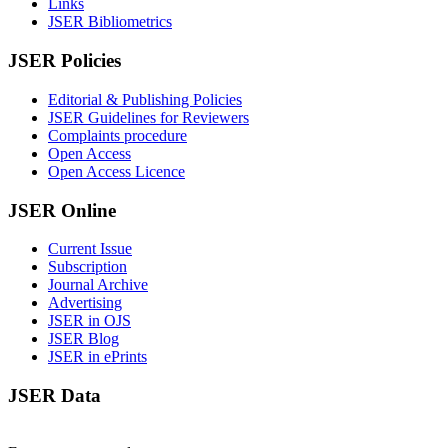
Links
JSER Bibliometrics
JSER Policies
Editorial & Publishing Policies
JSER Guidelines for Reviewers
Complaints procedure
Open Access
Open Access Licence
JSER Online
Current Issue
Subscription
Journal Archive
Advertising
JSER in OJS
JSER Blog
JSER in ePrints
JSER Data