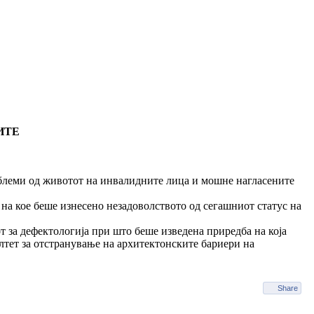
ИТЕ
ми од животот на инвалидните лица и мошне нагласените
на кое беше изнесено незадоволството од сегашниот статус на
 за дефектологија при што беше изведена приредба на која
лтет за отстранување на архитектонските бариери на
Share