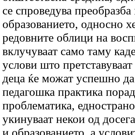
се спроведува преобразба
образованието, односно х
редовните облици на восп
вклучуваат само таму кад
услови што претставуваат 
деца ќе можат успешно да
педагошка практика порад
проблематика, еднострано
укинуваат некои од досег
и образованието, а услови