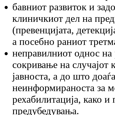
бавниот развиток и зад
клиничкиот дел на пред
(превенцијата, детекциј
а посебно раниот третм
неправилниот однос на 
сокривање на случајот 
јавноста, а до што доаѓ
неинформираноста за мо
рехабилитација, како и
предубедувања.