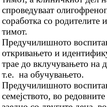
спроведуваат олигофрено
соработка со родителите 
тимот.
Предучилишното воспитан
откривањето и идентифик
трае до вклучувањето на д
т.е. на обучувањето.
Предучилишното воспитан
семејството, во редовнит
заедно со другите деца, в