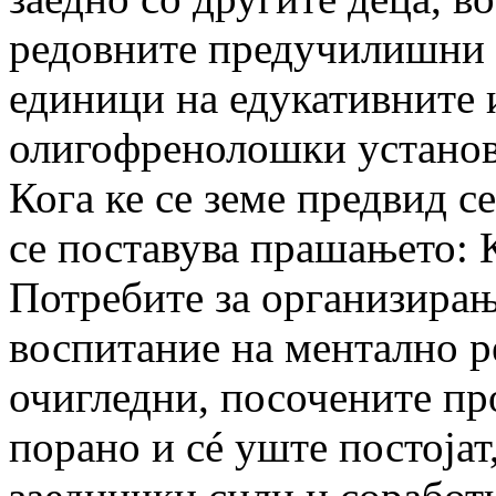
редовните предучилишни 
единици на едукативните 
олигофренолошки установи
Кога ке се земе предвид с
се поставува прашањето: К
Потребите за организира
воспитание на ментално р
очигледни, посочените пр
порано и сé уште постојат