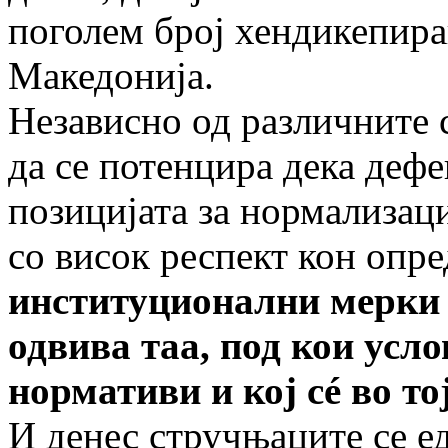
поголем број хендикепира
Македонија.
Независно од различните 
да се потенцира дека дефе
позицијата за нормализаци
со висок респект кон опр
институционални мерки н
одвива таа, под кои усло
нормативи и кој с
é
во то
И денес стручњаците се е