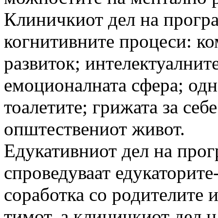
Клиничкиот дел на програ
когнитивните процеси: к
развиток; интелектуалнит
емоционалната сфера; одн
тоалетите; грижата за себе
општествениот живот.
Едукативниот дел на прог
спроведуваат едукаторите
соработка со родителите 
тимот, а клиничкиот дел н