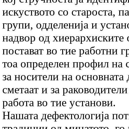
искуството со староста, п
групи, одделенија и уста
надвор од хиерархиските 
постават во тие работни 
тоа определен профил на 
за носители на основната д
сметаат и за раководители
работа во тие установи.
Нашата дефектологија пот
традиции од минатото, го