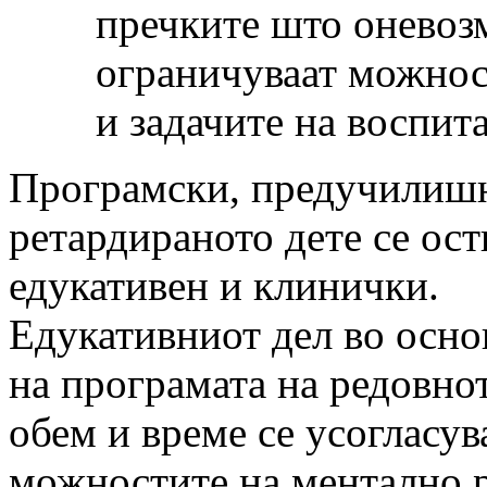
пречките што оневоз
ограничуваат можност
и задачите на воспи
Програмски, предучилишн
ретардираното дете се ост
едукативен и клинички.
Едукативниот дел во осно
на програмата на редовнот
обем и време се усогласув
можностите на ментално ре