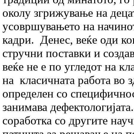
околу згрижување на деца
усовршувањето на начино
кадри. Денес, веќе оди к
стручни поставки и создав
веќе не е по угледот на к
на класичната работа во з
определен со специфичнос
занимава дефектологијата
соработка со другите науч
патишта за решавање на п