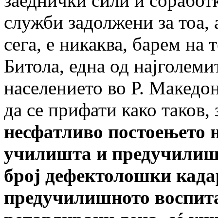
заеднички сили и соработ
служби задолжени за тоа, а
сега, е никаква, барем на
Битола, една од најголеми
населението во Р. Македон
да се прифати како таков,
несфатливо постоењето 
училишта и предучилиш
број дефектолошки када
предучилишното воспита