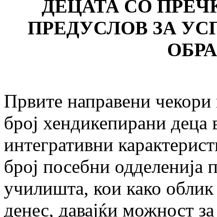
ДЕЦАТА СО ПРЕЧК
ПРЕДУСЛОВ ЗА У
ОБР
Првите направени чекори 
број хендикепирани деца 
интегративни карактерист
број посебни одделенија 
училишта, кои како облик 
денес, давајќи можност з