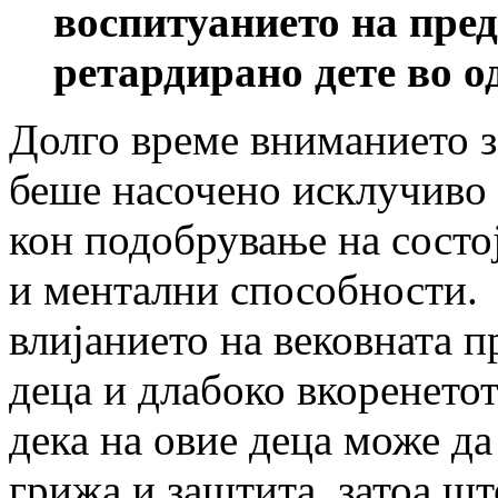
воспитуанието на пре
ретардирано дете во о
Долго време вниманието з
беше насочено исклучиво к
кон подобрување на состо
и ментални способности. 
влијанието на вековната п
деца и длабоко вкоренето
дека на овие деца може да
грижа и заштита, затоа шт