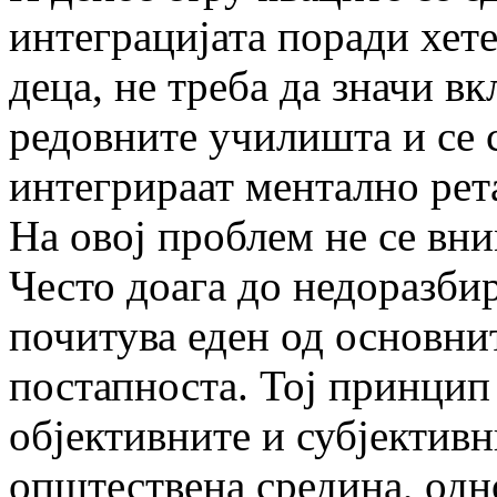
интеграцијата поради хет
деца, не треба да значи в
редовните училишта и се с
интегрираат ментално рет
На овој проблем не се вн
Често доага до недоразби
почитува еден од основн
постапноста. Тој принцип 
објективните и субјектив
општествена средина, одн