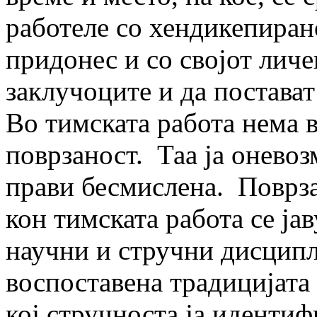
работеле со хендикепирано
придонес и со својот личе
заклучоците и да постават
Во тимската работа нема 
поврзаност. Таа ја оневоз
прави бесмислена. Поврза
кон тимската работа се ја
научни и стручни дисципл
воспоставена традицијата 
кој стручноста ја идентиф