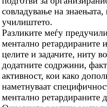
подготви за организиранио
совладување на знаењата,
училиштето.
Разликите меѓу предучил
ментално ретардираните и
целите и задачите, ниту в
додатните содржини, факт
активност, кои како допол
наметнуваат специфичност
ментално ретардираните д