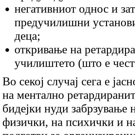
негативниот однос и за
предучилишни установи
деца;
откривање на ретардира
училиштето (што е чест 
Во секој случај сега е ја
на ментално ретардиранит
бидејки нуди забрзување н
физички, на психички и на