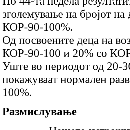
По 44-та недела резултати
зголемување на бро­јот на
КОР-90-100%.
Од посвоените деца на воз
КОР-90-100 и 20% со КО
Уште во периодот од 20-3
покажу­ваат нормален разв
100%.
Размислување