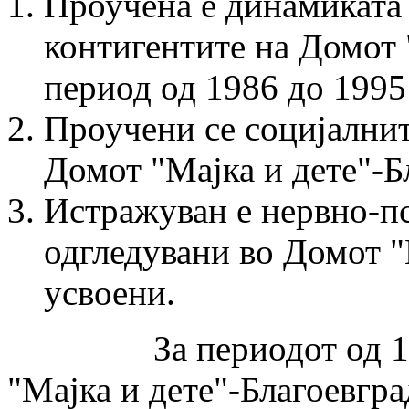
Проучена е динамиката 
контигентите на Домот "
период од 1986 до 1995
Проучени се социјалнит
Домот "Мајка и дете"-Б
Истражуван е нервно-пс
одгледувани во Домот "М
усвоени.
За периодот од 1986 
"Мајка и дете"-Бла­гоев­гр