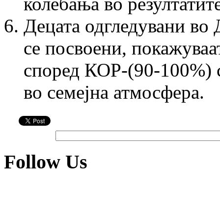
колебања во резултатит
Децата одгледувани во 
се посвоени, покажуваа
според КОР-(90-100%) с
во семејна атмосф
Follow Us