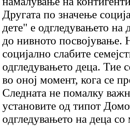
намалување на контигенти
Другата по значење социј
дете" е одгледувањето на 
до нивното посвојување. Н
социјално слабите семејст
одгледувањето деца. Тие с
во оној момент, кога се п
Следната не помалку важн
установите од типот Домот
одгледувањето на деца со