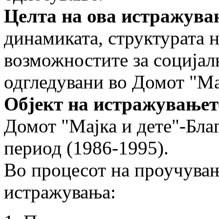
Целта на ова истражува
динамиката, структу­рата 
возможностите за социјалн
одгледувани во Домот "Мај
Објект на истражувањет
Домот "Мајка и дете"-Бла
период (1986-1995).
Во процесот на проучувањ
истражувања: