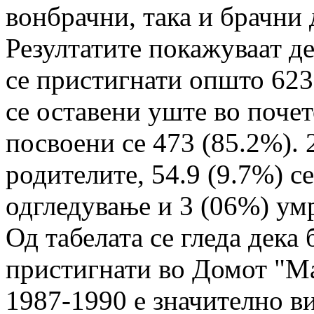
вонбрачни, така и брачни 
Резултатите покажуваат де
се прис­тиг­нати општо 62
се оставени уште во почет
посвоени се 473 (85.2%). 
родителите, 54.9 (9.7%) с
одгледување и 3 (06%) ум
Од табелата се гледа дека
пристигнати во Домот "Мај
1987-1990 е значително ви