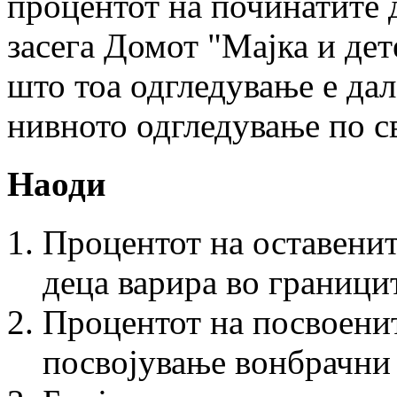
процентот на починатите 
засега Домот "Мајка и дет
што тоа одгледување е да
нивното одгледување по с
Наоди
Процентот на оставенит
деца варира во гра­ници
Процентот на посвоенит
посвојување вонбрачни 