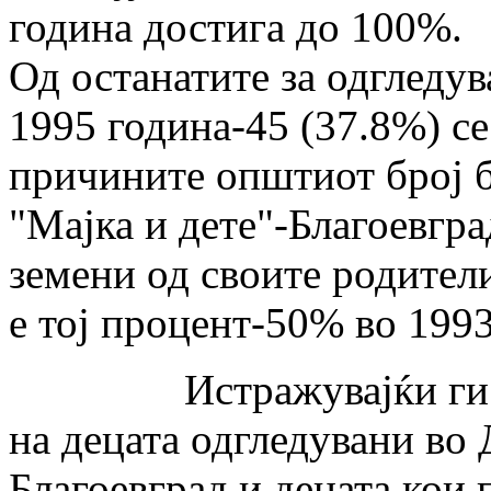
година достига до 100%.
Од останатите за одгледув
1995 година-45 (37.8%) се
причините општиот број б
"Мајка и дете"-Благоевгра
земени од своите родители
е тој процент-50% во 1993
Истражувајќи ги можн
на децата одгледу­вани во
Благоевград и децата кои 