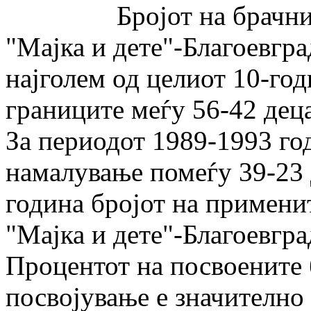
Бројот на брачните д
"Мајка и дете"-Благоевгра
најголем од целиот 10-го
границите меѓу 56-42 дец
За периодот 1989-1993 го
намалува­ње помеѓу 39-23
година бројот на примени
"Мајка и дете"-Благоевгра
Процентот на посвоените 
посвојување е значително 