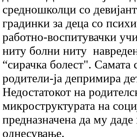
средношколци со девијант
градинки за деца со псих
работно-воспитувачки учи
ниту болни ниту навредени
“сирачка болест". Самата 
родители-ја депри­ми­­ра де
Недостатокот на родителс
микро­струк­турата на соц
предназначена да му даде 
однесување.