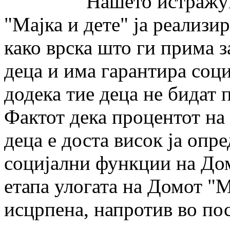
Нашето истражување
"Мајка и дете" ја реали­зи­
како врска што ги прима з
деца и има гарантира соц
додека тие деца не бидат 
Фактот дека процентот на
деца е доста висок ја опре
социјални функции на Дом
етапа улогата на Домот "Ма
исцрпена, напротив во по