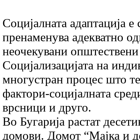
Социјалната адаптација е 
пренаменува адекватно од
неочекувани општествени
Социјализацијата на инди
многу­стран процес што те
фактори-социјалната среди
врсници и друго.
Во Бугарија растат десети
домови. Домот “Мајка и де